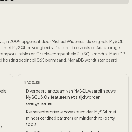
erancier.
, in 2009 opgericht door Michael Widenius, de originele MySQL-
eit met MySQL en voegt extra features toe zoals de Aria storage
, temporal tables en Oracle-compatibele PL/SQL-modus. MariaDB
d hosting begint bij $65 per maand. MariaDB wordt standaard
NADELEN
bele
Divergeert langzaam van MySQL waarbij nieuwe
-
MySQL 8.0+ features niet altijd worden
overgenomen
Kleiner enterprise-ecosysteem dan MySQL met
-
minder certified partners en minder third-party
tools
e-