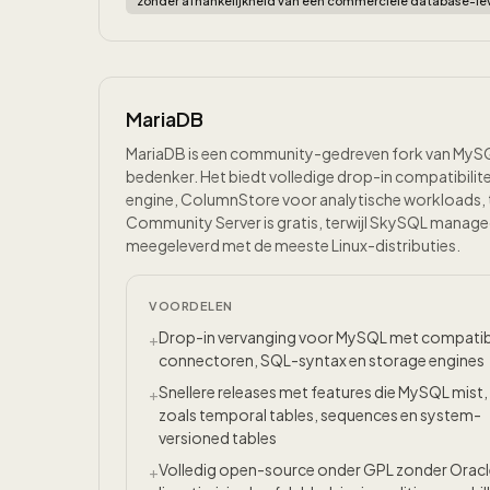
zonder afhankelijkheid van een commerciele database-lev
MariaDB
MariaDB is een community-gedreven fork van MySQL
bedenker. Het biedt volledige drop-in compatibilit
engine, ColumnStore voor analytische workloads
Community Server is gratis, terwijl SkySQL manage
meegeleverd met de meeste Linux-distributies.
VOORDELEN
Drop-in vervanging voor MySQL met compati
+
connectoren, SQL-syntax en storage engines
Snellere releases met features die MySQL mist,
+
zoals temporal tables, sequences en system-
versioned tables
Volledig open-source onder GPL zonder Oracl
+