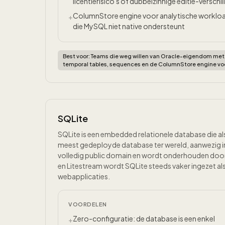
licentierisico's of dubbelzinnige editie-verschil
ColumnStore engine voor analytische worklo
+
die MySQL niet native ondersteunt
Best voor:
Teams die weg willen van Oracle-eigendom met m
temporal tables, sequences en de ColumnStore engine voo
SQLite
SQLite is een embedded relationele database die als
meest gedeployde database ter wereld, aanwezig in 
volledig public domain en wordt onderhouden door 
en Litestream wordt SQLite steeds vaker ingezet a
webapplicaties.
VOORDELEN
Zero-configuratie: de database is een enkel
+