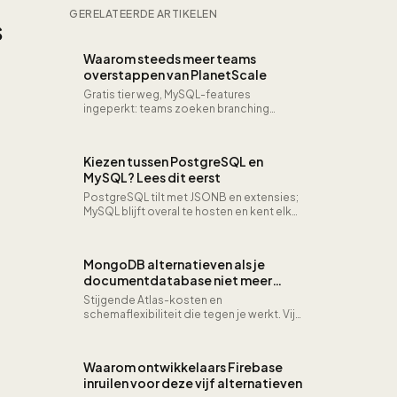
GERELATEERDE ARTIKELEN
s
Waarom steeds meer teams
overstappen van PlanetScale
Gratis tier weg, MySQL-features
ingeperkt: teams zoeken branching
elders zonder hun release-ritme te
breken.
Kiezen tussen PostgreSQL en
MySQL? Lees dit eerst
PostgreSQL tilt met JSONB en extensies;
MySQL blijft overal te hosten en kent elke
provider. Welke past bij jouw data?
MongoDB alternatieven als je
documentdatabase niet meer
volstaat
Stijgende Atlas-kosten en
schemaflexibiliteit die tegen je werkt. Vijf
databases die je data beter structureren
zonder vendor lock-in.
Waarom ontwikkelaars Firebase
inruilen voor deze vijf alternatieven