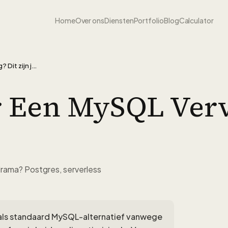
Home
Over ons
Diensten
Portfolio
Blog
Calculator
Op zoek naar een MySQL vervanging? Dit zijn je opties
 Een MySQL Verv
rama? Postgres, serverless
als standaard MySQL-alternatief vanwege