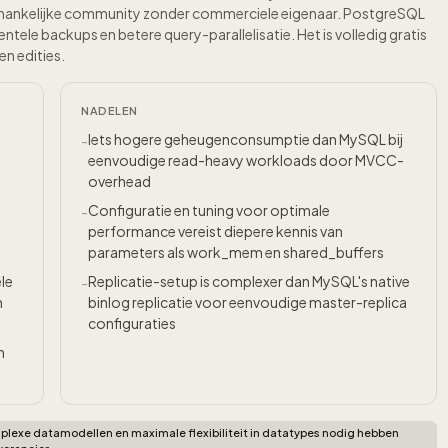
fhankelijke community zonder commerciele eigenaar. PostgreSQL
ele backups en betere query-parallelisatie. Het is volledig gratis
n edities.
NADELEN
Iets hogere geheugenconsumptie dan MySQL bij
-
eenvoudige read-heavy workloads door MVCC-
overhead
Configuratie en tuning voor optimale
-
performance vereist diepere kennis van
parameters als work_mem en shared_buffers
le
Replicatie-setup is complexer dan MySQL's native
-
n
binlog replicatie voor eenvoudige master-replica
configuraties
n
lexe datamodellen en maximale flexibiliteit in datatypes nodig hebben