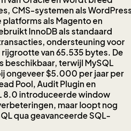
ies, CMS-systemen als WordPres
 platforms als Magento en
uikt InnoDB als standaard
ransacties, ondersteuning voor
 rijgrootte van 65.535 bytes. De
is beschikbaar, terwijl MySQL
bij ongeveer $5.000 per jaar per
ead Pool, Audit Plugin en
L 8.0 introduceerde window
verbeteringen, maar loopt nog
eSQL qua geavanceerde SQL-