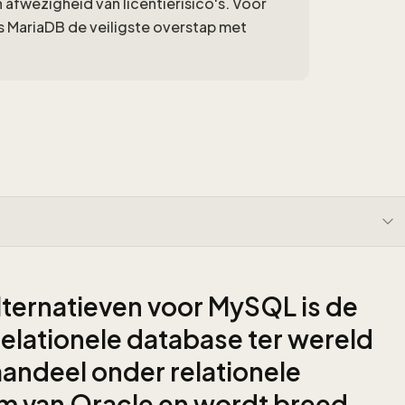
 afwezigheid van licentierisico's. Voor
s MariaDB de veiligste overstap met
ernatieven voor MySQL is de
elationele database ter wereld
ndeel onder relationele
m van Oracle en wordt breed