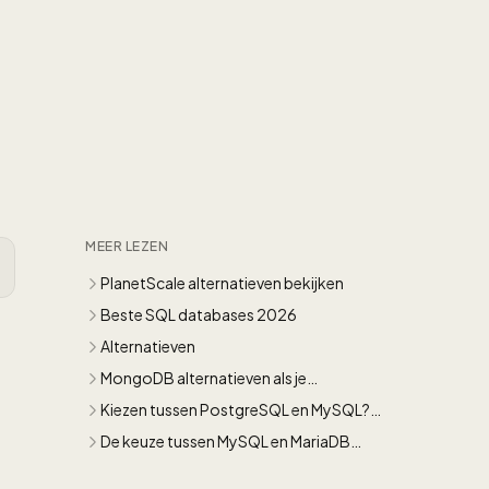
MEER LEZEN
PlanetScale alternatieven bekijken
Beste SQL databases 2026
Alternatieven
MongoDB alternatieven als je
documentdatabase niet meer volstaat
Kiezen tussen PostgreSQL en MySQL?
Lees dit eerst
De keuze tussen MySQL en MariaDB
uitgelegd