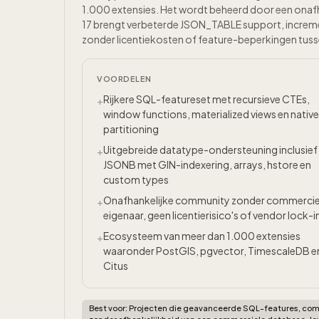
1.000 extensies. Het wordt beheerd door een ona
17 brengt verbeterde JSON_TABLE support, increment
zonder licentiekosten of feature-beperkingen tusse
VOORDELEN
Rijkere SQL-featureset met recursieve CTEs,
+
window functions, materialized views en native
partitioning
Uitgebreide datatype-ondersteuning inclusief
+
JSONB met GIN-indexering, arrays, hstore en
custom types
Onafhankelijke community zonder commercie
+
eigenaar, geen licentierisico's of vendor lock-i
Ecosysteem van meer dan 1.000 extensies
+
waaronder PostGIS, pgvector, TimescaleDB e
Citus
Best voor:
Projecten die geavanceerde SQL-features, comp