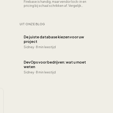
Firebase is handig, maar vendor lock-in en
pricing bij schaal schrikken af. Vergelijk
Supabase, Appwrite, PocketBase en
meer op features, kosten en vrijheid.
UIT ONZE BLOG
De juiste database kiezen voor uw
project
Sidney
·
8 min leestijd
DevOps voor bedrijven: wat u moet
weten
Sidney
·
8 min leestijd