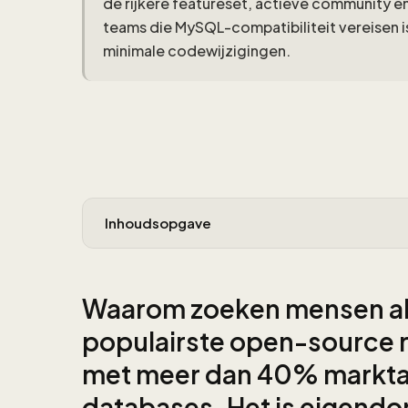
de rijkere featureset, actieve community en
teams die MySQL-compatibiliteit vereisen i
minimale codewijzigingen.
Inhoudsopgave
Waarom zoeken mensen alt
populairste open-source r
met meer dan 40% marktaa
databases. Het is eigendo