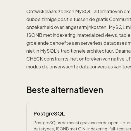
Ontwikkelaars zoeken MySQL-alternatieven om u
dubbelzinnige positie tussen de gratis Communit
onzekerheid over langetermijnkosten. MySQL mi
JSONB met indexering, materialized views, table
groeiende behoefte aan serverless databases me
niet in MySQL's traditionele architectuur. Daa
CHECK constraints, het ontbreken van native UP
modus die onverwachte dataconversies kan toe
Beste alternatieven
PostgreSQL
PostgreSQL is de meest geavanceerde open-source
datatypes, JSONB met GIN-indexering, full-text s