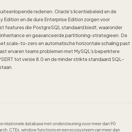
iteenlopende redenen. Oracle's licentiebeleid en de
y Edition en de dure Enterprise Edition zorgen voor
st features die PostgreSQL standaard biedt, waaronder
 inheritance en geavanceerde partitioning-strategieen. De
t scale-to-zero en automatische horizontale schaling past
rnaast ervaren teams problemen met MySQL's beperktere
SERT tot versie 8.0 en de minder strikte standaard SQL-
staan.
 relationele database met ondersteuning voor meer dan 90
earch, CTEs, window functions en een ecosysteem van meer dan