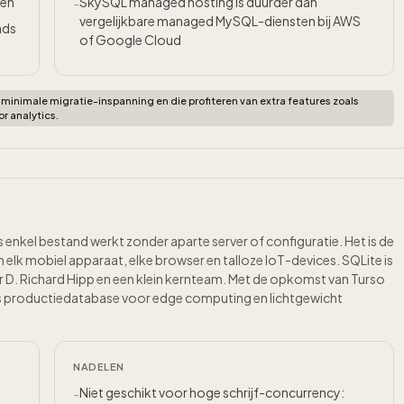
len
SkySQL managed hosting is duurder dan
-
vergelijkbare managed MySQL-diensten bij AWS
ads
of Google Cloud
inimale migratie-inspanning en die profiteren van extra features zoals
r analytics.
 enkel bestand werkt zonder aparte server of configuratie. Het is de
elk mobiel apparaat, elke browser en talloze IoT-devices. SQLite is
D. Richard Hipp en een klein kernteam. Met de opkomst van Turso
ls productiedatabase voor edge computing en lichtgewicht
NADELEN
Niet geschikt voor hoge schrijf-concurrency:
-