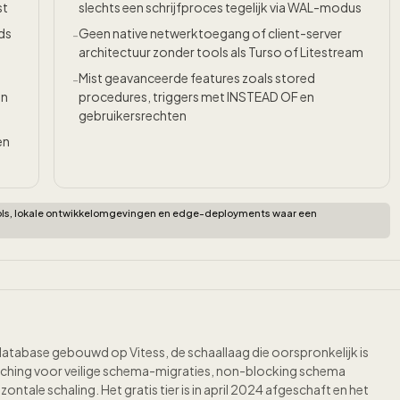
st
slechts een schrijfproces tegelijk via WAL-modus
ds
Geen native netwerktoegang of client-server
-
architectuur zonder tools als Turso of Litestream
Mist geavanceerde features zoals stored
-
en
procedures, triggers met INSTEAD OF en
gebruikersrechten
en
ls, lokale ontwikkelomgevingen en edge-deployments waar een
atabase gebouwd op Vitess, de schaallaag die oorspronkelijk is
ching voor veilige schema-migraties, non-blocking schema
tale schaling. Het gratis tier is in april 2024 afgeschaft en het