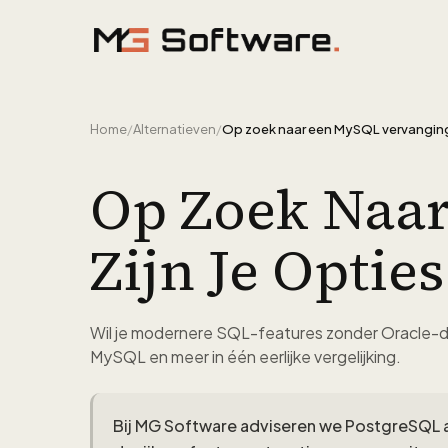
Ga naar inhoud
Home
/
Alternatieven
/
Op Zoek Naar
Zijn Je Opties
Wil je modernere SQL-features zonder Oracle-d
MySQL en meer in één eerlijke vergelijking.
Bij MG Software adviseren we PostgreSQL 