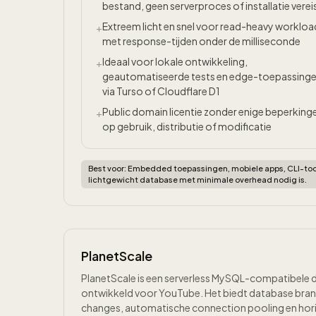
bestand, geen serverproces of installatie verei
Extreem licht en snel voor read-heavy workloa
+
met response-tijden onder de milliseconde
Ideaal voor lokale ontwikkeling,
+
geautomatiseerde tests en edge-toepassing
via Turso of Cloudflare D1
Public domain licentie zonder enige beperking
+
op gebruik, distributie of modificatie
Best voor:
Embedded toepassingen, mobiele apps, CLI-too
lichtgewicht database met minimale overhead nodig is.
PlanetScale
PlanetScale is een serverless MySQL-compatibele d
ontwikkeld voor YouTube. Het biedt database bran
changes, automatische connection pooling en horizon