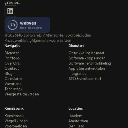
groeien.
©
2026
MG Software B.V.
Alle rechten voorbehouden.
Privacyverklaring
Algemene voorwaarden
Navigatie
Diensten
Diensten
Ontwikkeling op maat
Portfolio
Software koppelingen
Over Ons
Software herontwikkeling
Contact
App laten ontwikkelen
Blog
Integraties
Calculator
SEO & vindbaarheid
Vacatures
Tech stack
Veelgestelde vragen
Kennisbank
Locaties
Kennisbank
Haarlem
Vergelijkingen
Amsterdam
Voorbeelden
Den Haag