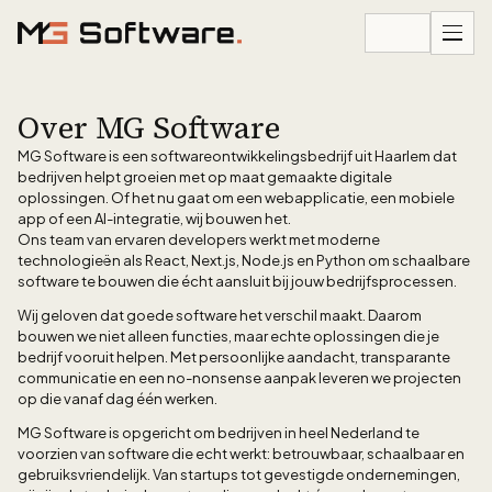
Ga naar inhoud
Over MG Software
MG Software is een softwareontwikkelingsbedrijf uit Haarlem dat
bedrijven helpt groeien met op maat gemaakte digitale
oplossingen. Of het nu gaat om een webapplicatie, een mobiele
app of een AI-integratie, wij bouwen het.
Ons team van ervaren developers werkt met moderne
technologieën als React, Next.js, Node.js en Python om schaalbare
software te bouwen die écht aansluit bij jouw bedrijfsprocessen.
Wij geloven dat goede software het verschil maakt. Daarom
bouwen we niet alleen functies, maar echte oplossingen die je
bedrijf vooruit helpen. Met persoonlijke aandacht, transparante
communicatie en een no-nonsense aanpak leveren we projecten
op die vanaf dag één werken.
MG Software is opgericht om bedrijven in heel Nederland te
voorzien van software die echt werkt: betrouwbaar, schaalbaar en
gebruiksvriendelijk. Van startups tot gevestigde ondernemingen,