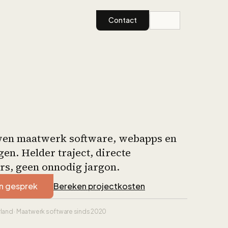
Contact
en maatwerk software, webapps en
en. Helder traject, directe
rs, geen onnodig jargon.
en gesprek
Bereken projectkosten
land · Maatwerk software sinds 2020