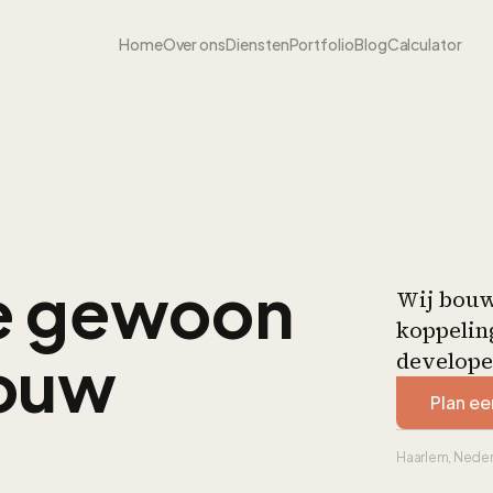
Home
Over ons
Diensten
Portfolio
Blog
Calculator
e gewoon
Wij bouw
koppeling
jouw
develope
Plan e
Haarlem, Neder