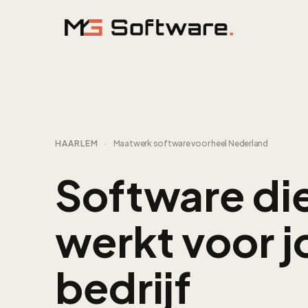
Ga naar inhoud
HAARLEM
·
Maatwerk software voor heel Nederland
Software di
werkt voor 
bedrijf