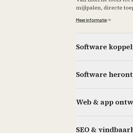
mijlpalen, directe toe
Meer informatie
Software koppe
Software heron
Web & app ontw
SEO & vindbaar