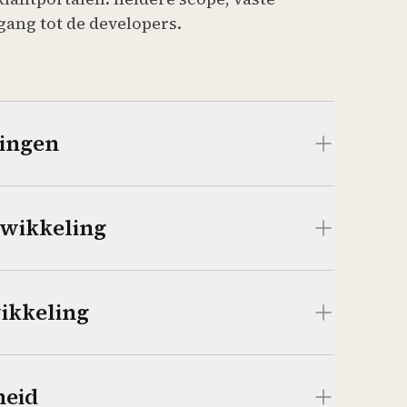
gang tot de developers.
lingen
twikkeling
ikkeling
heid