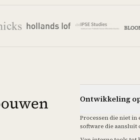
 bouwen
Ontwikkeling o
Processen die niet i
software die aansluit 
Van interne tools tot 