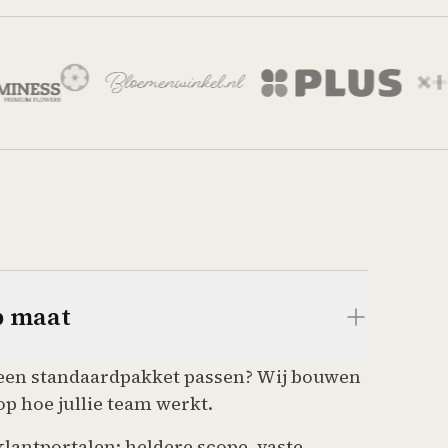
p maat
n een standaardpakket passen? Wij bouwen
op hoe jullie team werkt.
klantportalen: heldere scope, vaste