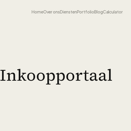
Home
Over ons
Diensten
Portfolio
Blog
Calculator
 Inkoopportaal