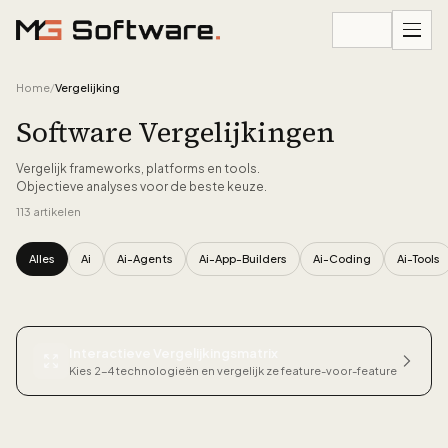
Ga naar inhoud
Home
/
Vergelijking
Software Vergelijkingen
Vergelijk frameworks, platforms en tools.
Objectieve analyses voor de beste keuze.
113
artikelen
Alles
Ai
Ai-Agents
Ai-App-Builders
Ai-Coding
Ai-Tools
Alle artikelen
Interactieve Vergelijkingsmatrix
Kies 2-4 technologieën en vergelijk ze feature-voor-feature