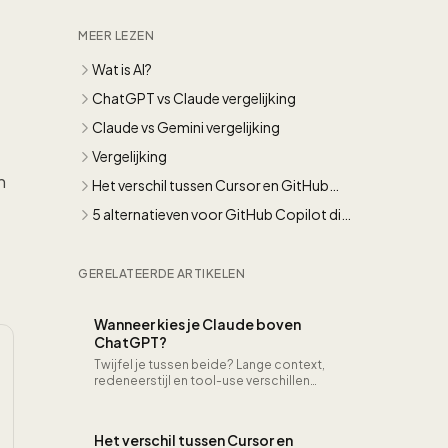
MEER LEZEN
Wat is AI?
ChatGPT vs Claude vergelijking
Claude vs Gemini vergelijking
Vergelijking
n
Het verschil tussen Cursor en GitHub
Copilot voor developers
5 alternatieven voor GitHub Copilot die
je als ontwikkelaar moet kennen
GERELATEERDE ARTIKELEN
Wanneer kies je Claude boven
ChatGPT?
Twijfel je tussen beide? Lange context,
redeneerstijl en tool-use verschillen
genoeg om bewust te wisselen per taak.
Het verschil tussen Cursor en