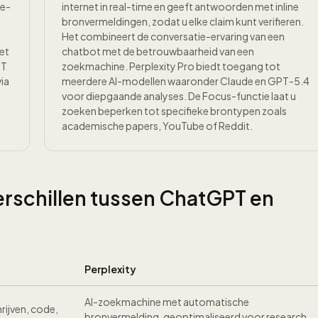
de-
internet in real-time en geeft antwoorden met inline
bronvermeldingen, zodat u elke claim kunt verifieren.
Het combineert de conversatie-ervaring van een
et
chatbot met de betrouwbaarheid van een
PT
zoekmachine. Perplexity Pro biedt toegang tot
via
meerdere AI-modellen waaronder Claude en GPT-5.4
voor diepgaande analyses. De Focus-functie laat u
zoeken beperken tot specifieke brontypen zoals
academische papers, YouTube of Reddit.
verschillen tussen ChatGPT en
Perplexity
AI-zoekmachine met automatische
hrijven, code,
bronvermelding, geoptimaliseerd voor research