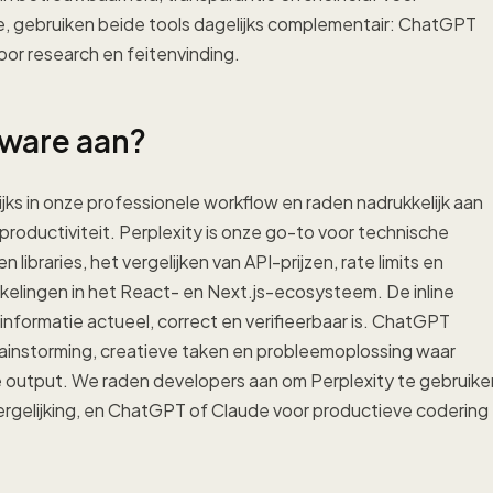
re, gebruiken beide tools dagelijks complementair: ChatGPT
oor research en feitenvinding.
tware aan?
ks in onze professionele workflow en raden nadrukkelijk aan
roductiviteit. Perplexity is onze go-to voor technische
ibraries, het vergelijken van API-prijzen, rate limits en
kkelingen in het React- en Next.js-ecosysteem. De inline
formatie actueel, correct en verifieerbaar is. ChatGPT
rainstorming, creatieve taken en probleemoplossing waar
ve output. We raden developers aan om Perplexity te gebruike
ergelijking, en ChatGPT of Claude voor productieve codering