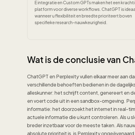
E integratie en Custom GPTs maken het een kracht
platform voor diverse workflows. ChatGPT is ideaa
wanneer u flexibiliteit en breedte prioriteert boven
specifieke research-nauwkeurigheid.
Wat is de conclusie van Ch
ChatGPT en Perplexity vullen elkaar meer aan d
verschillende behoeften bedienen in de dagelijk
alleskunner: het schrijft content, genereert e
en voert code uit in een sandbox-omgeving. Perpl
informatie: het doorzoekt het internet in real-tim
actuele informatie die u kunt controleren. Als u 
breder inzetbaar voor de meeste taken. Als nauw
absolute prioriteit is, is Perplexity ongeëvenaar