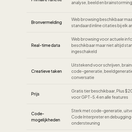
analyse, beeld en brainstormin
Web browsing beschikbaar maa
Bronvermelding
standaard inline citaties bij elk
Web browsing voor actuele inf
Real-time data
beschikbaar maar niet altijd st
ingeschakeld
Uitstekend voor schrijven, brai
Creatieve taken
code-generatie, beeldgenerati
conversatie
Gratis tier beschikbaar, Plus $
Prijs
voor GPT-5.4 en alle features
Sterk met code-generatie, uitvo
Code-
Code Interpreter en debugging
mogelijkheden
ondersteuning