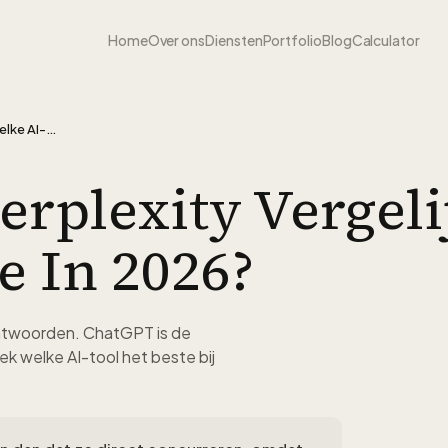
Home
Over ons
Diensten
Portfolio
Blog
Calculator
ChatGPT vs Perplexity Vergelijking: Welke AI-Tool Kies Je in 2026?
erplexity Vergeli
e In 2026?
antwoorden. ChatGPT is de
k welke AI-tool het beste bij