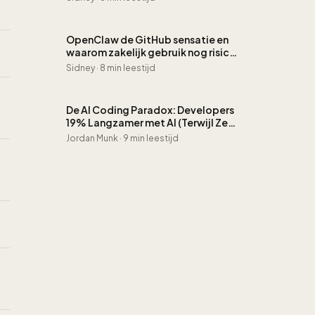
OpenClaw de GitHub sensatie en
waarom zakelijk gebruik nog risico
is
Sidney
·
8 min leestijd
De AI Coding Paradox: Developers
19% Langzamer met AI (Terwijl Ze
Denken Sneller te Zijn)
Jordan Munk
·
9 min leestijd