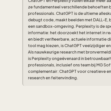
ChatGPT en Perplexity vullen elkaar meer a
ze fundamenteel verschillende behoeften b
professionals. ChatGPT is de ultieme allesk
debugt code, maakt beelden met DALL-E, br
een sandbox-omgeving. Perplexity is de spe
informatie: het doorzoekt het internet in re
en biedt verifieerbare, actuele informatie di
tool mag kiezen, is ChatGPT veelzijdiger e
Als nauwkeurige research met bronvermelding
is Perplexity ongeëvenaard in betrouwbaarhe
professionals, inclusief ons team bij MG So
complementair: ChatGPT voor creatieve en 
research en feitenvinding.