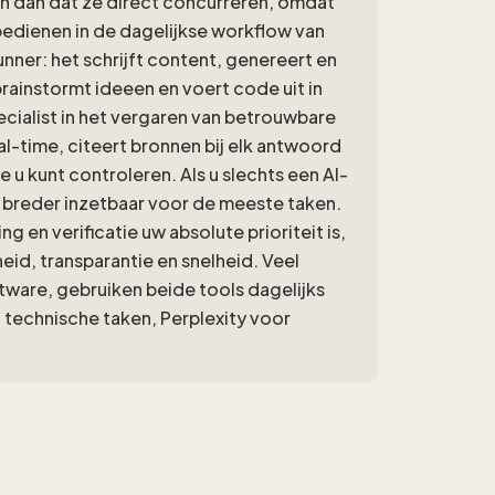
an dan dat ze direct concurreren, omdat
edienen in de dagelijkse workflow van
unner: het schrijft content, genereert en
ainstormt ideeen en voert code uit in
cialist in het vergaren van betrouwbare
al-time, citeert bronnen bij elk antwoord
e u kunt controleren. Als u slechts een AI-
n breder inzetbaar voor de meeste taken.
 en verificatie uw absolute prioriteit is,
id, transparantie en snelheid. Veel
ftware, gebruiken beide tools dagelijks
technische taken, Perplexity voor