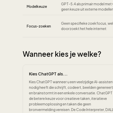
GPT-5.4 als primair model met 
Modelkeuze
geen keuze uit externe modelle
Geen specifieke zoekfocus, we
Focus-zoeken
doorzoekt het hele internet
Wanneer kies je welke?
Kies ChatGPT als...
Kies ChatGPT wanneer u een veelzijdige AI-assisten
nodig heeft die schrijft, codeert, beelden genereert
en brainstormt in een enkele conversatie. ChatGPT 
de betere keuze voor creatieve taken, iteratieve
probleemoplossing en taken die geen
bronvermelding vereisen. De Code Interpreter, DAL