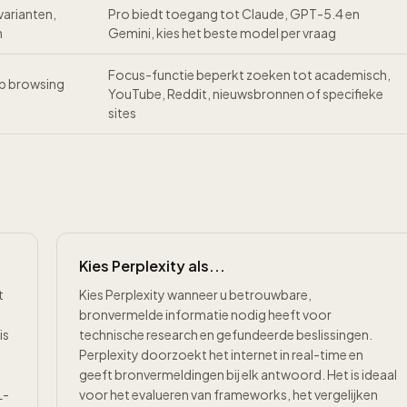
varianten,
Pro biedt toegang tot Claude, GPT-5.4 en
n
Gemini, kies het beste model per vraag
Focus-functie beperkt zoeken tot academisch,
b browsing
YouTube, Reddit, nieuwsbronnen of specifieke
sites
Kies Perplexity als...
t
Kies Perplexity wanneer u betrouwbare,
bronvermelde informatie nodig heeft voor
is
technische research en gefundeerde beslissingen.
Perplexity doorzoekt het internet in real-time en
geeft bronvermeldingen bij elk antwoord. Het is ideaal
L-
voor het evalueren van frameworks, het vergelijken