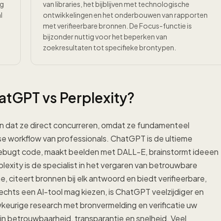
ig
van libraries, het bijblijven met technologische
l
ontwikkelingen en het onderbouwen van rapporten
met verifieerbare bronnen. De Focus-functie is
bijzonder nuttig voor het beperken van
zoekresultaten tot specifieke brontypen.
atGPT vs Perplexity?
an dat ze direct concurreren, omdat ze fundamenteel
se workflow van professionals. ChatGPT is de ultieme
n debugt code, maakt beelden met DALL-E, brainstormt ideeen
exity is de specialist in het vergaren van betrouwbare
e, citeert bronnen bij elk antwoord en biedt verifieerbare,
slechts een AI-tool mag kiezen, is ChatGPT veelzijdiger en
keurige research met bronvermelding en verificatie uw
d in betrouwbaarheid, transparantie en snelheid. Veel