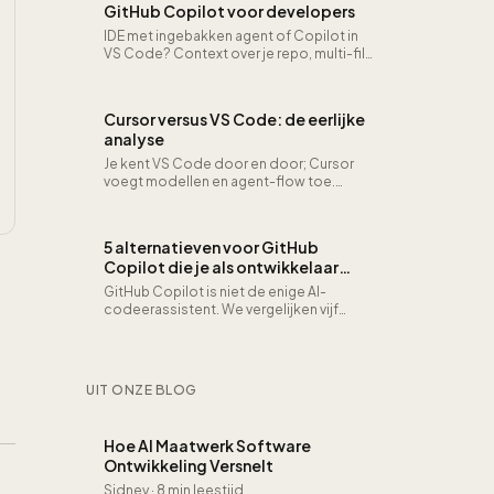
GitHub Copilot voor developers
IDE met ingebakken agent of Copilot in
VS Code? Context over je repo, multi-file
edits en prijs: wat wij dagelijks merken.
Cursor versus VS Code: de eerlijke
analyse
Je kent VS Code door en door; Cursor
voegt modellen en agent-flow toe.
Performance, extensies en lock-in in
perspectief.
5 alternatieven voor GitHub
Copilot die je als ontwikkelaar
moet kennen
GitHub Copilot is niet de enige AI-
codeerassistent. We vergelijken vijf
alternatieven op codekwaliteit, privacy en
editorondersteuning.
UIT ONZE BLOG
Hoe AI Maatwerk Software
Ontwikkeling Versnelt
Sidney
·
8 min leestijd