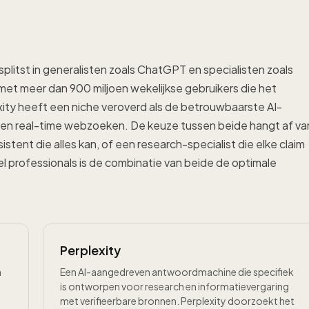
litst in generalisten zoals ChatGPT en specialisten zoals
met meer dan 900 miljoen wekelijkse gebruikers die het
xity heeft een niche veroverd als de betrouwbaarste AI-
en real-time webzoeken. De keuze tussen beide hangt af va
stent die alles kan, of een research-specialist die elke claim
 professionals is de combinatie van beide de optimale
Perplexity
a
Een AI-aangedreven antwoordmachine die specifiek
is ontworpen voor research en informatievergaring
met verifieerbare bronnen. Perplexity doorzoekt het