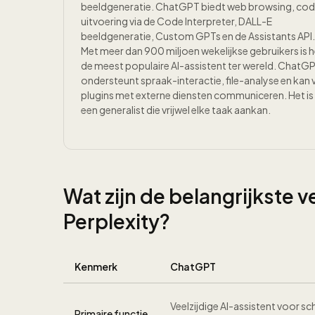
beeldgeneratie. ChatGPT biedt web browsing, co
uitvoering via de Code Interpreter, DALL-E
beeldgeneratie, Custom GPTs en de Assistants API.
Met meer dan 900 miljoen wekelijkse gebruikers is h
de meest populaire AI-assistent ter wereld. ChatG
ondersteunt spraak-interactie, file-analyse en kan 
plugins met externe diensten communiceren. Het is
een generalist die vrijwel elke taak aankan.
Wat zijn de belangrijkste 
Perplexity?
Kenmerk
ChatGPT
Veelzijdige AI-assistent voor sc
Primaire functie