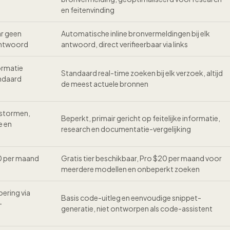
g
en feitenvinding
r geen
Automatische inline bronvermeldingen bij elk
 antwoord
antwoord, direct verifieerbaar via links
ormatie
Standaard real-time zoeken bij elk verzoek, altijd
andaard
de meest actuele bronnen
nstormen,
Beperkt, primair gericht op feitelijke informatie,
e en
research en documentatie-vergelijking
20 per maand
Gratis tier beschikbaar, Pro $20 per maand voor
meerdere modellen en onbeperkt zoeken
ering via
Basis code-uitleg en eenvoudige snippet-
-
generatie, niet ontworpen als code-assistent