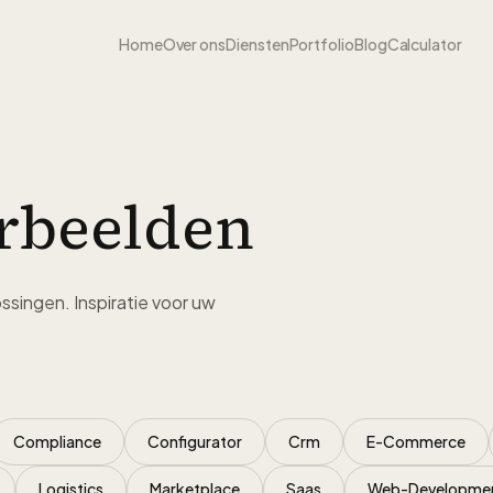
Home
Over ons
Diensten
Portfolio
Blog
Calculator
rbeelden
ssingen. Inspiratie voor uw
Compliance
Configurator
Crm
E-Commerce
Logistics
Marketplace
Saas
Web-Developme