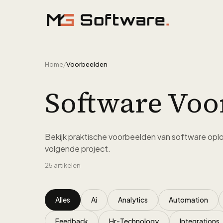
Ga naar inhoud
Home
/
Voorbeelden
Software Voo
Bekijk praktische voorbeelden van software oplo
volgende project.
25
artikelen
Alles
Ai
Analytics
Automation
Feedback
Hr-Technology
Integrations