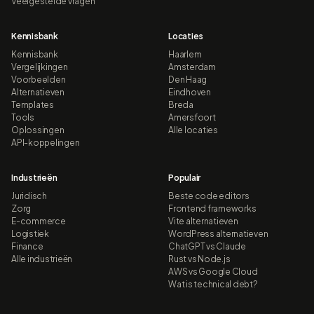
Veelgestelde vragen
Kennisbank
Locaties
Kennisbank
Haarlem
Vergelijkingen
Amsterdam
Voorbeelden
Den Haag
Alternatieven
Eindhoven
Templates
Breda
Tools
Amersfoort
Oplossingen
Alle locaties
API-koppelingen
Industrieën
Populair
Juridisch
Beste code editors
Zorg
Frontend frameworks
E-commerce
Vite alternatieven
Logistiek
WordPress alternatieven
Finance
ChatGPT vs Claude
Alle industrieën
Rust vs Node.js
AWS vs Google Cloud
Wat is technical debt?