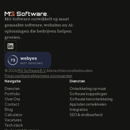
MG Software ontwikkelt op maat
gemaakte software, websites en AI-
oplossingen die bedrijven helpen
groeien.
©
2026
MG Software B.V.
Alle rechten voorbehouden.
Privacyverklaring
Algemene voorwaarden
Navigatie
Diensten
Diensten
Ontwikkeling op maat
Portfolio
Software koppelingen
Over Ons
Software herontwikkeling
Contact
App laten ontwikkelen
Blog
Integraties
Calculator
SEO & vindbaarheid
Vacatures
Tech stack