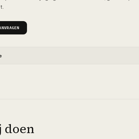
t.
ANVRAGEN
e
j doen