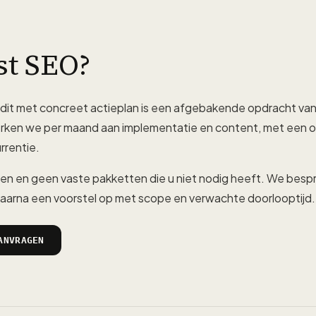
st SEO?
dit met concreet actieplan is een afgebakende opdracht va
ken we per maand aan implementatie en content, met een om
rrentie.
en en geen vaste pakketten die u niet nodig heeft. We besp
 daarna een voorstel op met scope en verwachte doorlooptijd.
ANVRAGEN