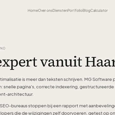
Home
Over ons
Diensten
Portfolio
Blog
Calculator
AND
expert vanuit Haa
malisatie is meer dan teksten schrijven. MG Software 
 snelle pagina's, correcte indexering, gestructureerde
nt-architectuur.
SEO-bureaus stoppen bij een rapport met aanbevelinge
elopers die de wijzigingen zelf doorvoeren, getest op on