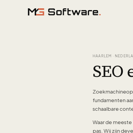
Ga naar inhoud
HAARLEM · NEDERL
SEO 
Zoekmachineopti
fundamenten aan:
schaalbare conte
Waar de meeste 
pas. Wij zijn dev