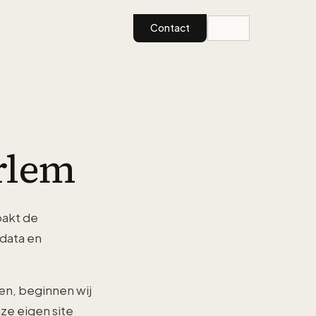
Contact
rlem
pakt de
 data en
n, beginnen wij
ze eigen site