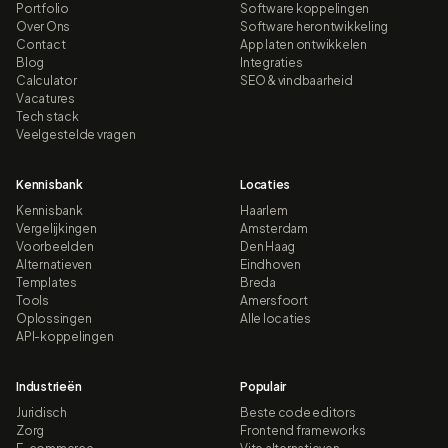
Portfolio
Software koppelingen
Over Ons
Software herontwikkeling
Contact
App laten ontwikkelen
Blog
Integraties
Calculator
SEO & vindbaarheid
Vacatures
Tech stack
Veelgestelde vragen
Kennisbank
Locaties
Kennisbank
Haarlem
Vergelijkingen
Amsterdam
Voorbeelden
Den Haag
Alternatieven
Eindhoven
Templates
Breda
Tools
Amersfoort
Oplossingen
Alle locaties
API-koppelingen
Industrieën
Populair
Juridisch
Beste code editors
Zorg
Frontend frameworks