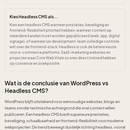
Kies Headless CMS als...
Kies een headless CMS wanneer prestaties, beveiliging en
frontend-flexibiliteit prioriteit hebben, wanneer content op
meerdere kanalen moet worden gepubliceerd (web, app, digital
signage), of wanneer uw development-team volledige controle
wilt over de frontend-stack. Headless is ook de betere keuze
voor e-commerce platforms, SaaS-marketing websites en
projecten waar Core Web Vitals scores direct invloed hebben
op conversie en zoekpositie.
Wat is de conclusie van WordPress vs
Headless CMS?
WordPress blijft uitstekend voor eenvoudige websites, blogs en
teams zonder technische achtergrond die snel content willen
publiceren. Een headless CMS biedt superieure prestaties,
beveiliging, schaalbaarheid en frontend-flexibiliteit voor moderne
webprojecten. De trend beweegt duidelijk richting headless, vooral