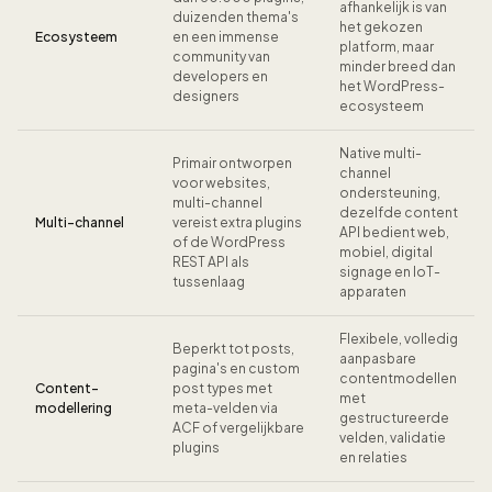
afhankelijk is van
duizenden thema's
het gekozen
Ecosysteem
en een immense
platform, maar
community van
minder breed dan
developers en
het WordPress-
designers
ecosysteem
Native multi-
Primair ontworpen
channel
voor websites,
ondersteuning,
multi-channel
dezelfde content
Multi-channel
vereist extra plugins
API bedient web,
of de WordPress
mobiel, digital
REST API als
signage en IoT-
tussenlaag
apparaten
Flexibele, volledig
Beperkt tot posts,
aanpasbare
pagina's en custom
contentmodellen
Content-
post types met
met
modellering
meta-velden via
gestructureerde
ACF of vergelijkbare
velden, validatie
plugins
en relaties