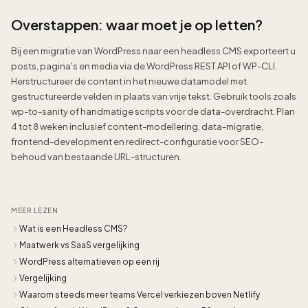
Overstappen: waar moet je op letten?
Bij een migratie van WordPress naar een headless CMS exporteert u
posts, pagina's en media via de WordPress REST API of WP-CLI.
Herstructureer de content in het nieuwe datamodel met
gestructureerde velden in plaats van vrije tekst. Gebruik tools zoals
wp-to-sanity of handmatige scripts voor de data-overdracht. Plan
4 tot 8 weken inclusief content-modellering, data-migratie,
frontend-development en redirect-configuratie voor SEO-
behoud van bestaande URL-structuren.
MEER LEZEN
Wat is een Headless CMS?
Maatwerk vs SaaS vergelijking
WordPress alternatieven op een rij
Vergelijking
Waarom steeds meer teams Vercel verkiezen boven Netlify