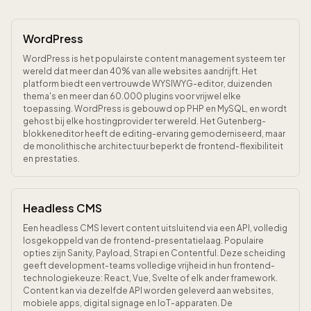
WordPress
WordPress is het populairste content management systeem ter
wereld dat meer dan 40% van alle websites aandrijft. Het
platform biedt een vertrouwde WYSIWYG-editor, duizenden
thema's en meer dan 60.000 plugins voor vrijwel elke
toepassing. WordPress is gebouwd op PHP en MySQL, en wordt
gehost bij elke hostingprovider ter wereld. Het Gutenberg-
blokkeneditor heeft de editing-ervaring gemoderniseerd, maar
de monolithische architectuur beperkt de frontend-flexibiliteit
en prestaties.
Headless CMS
Een headless CMS levert content uitsluitend via een API, volledig
losgekoppeld van de frontend-presentatielaag. Populaire
opties zijn Sanity, Payload, Strapi en Contentful. Deze scheiding
geeft development-teams volledige vrijheid in hun frontend-
technologiekeuze: React, Vue, Svelte of elk ander framework.
Content kan via dezelfde API worden geleverd aan websites,
mobiele apps, digital signage en IoT-apparaten. De