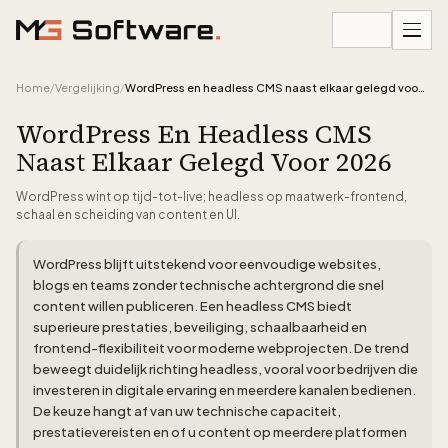
Ga naar inhoud
Home
/
Vergelijking
/
WordPress en headless CMS naast elkaar gelegd voor 2026
WordPress En Headless CMS
Naast Elkaar Gelegd Voor 2026
WordPress wint op tijd-tot-live; headless op maatwerk-frontend,
schaal en scheiding van content en UI.
WordPress blijft uitstekend voor eenvoudige websites,
blogs en teams zonder technische achtergrond die snel
content willen publiceren. Een headless CMS biedt
superieure prestaties, beveiliging, schaalbaarheid en
frontend-flexibiliteit voor moderne webprojecten. De trend
beweegt duidelijk richting headless, vooral voor bedrijven die
investeren in digitale ervaring en meerdere kanalen bedienen.
De keuze hangt af van uw technische capaciteit,
prestatievereisten en of u content op meerdere platformen