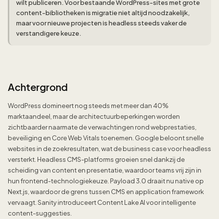
wilt publiceren. Voor bestaande WordPress-sites met grote
content-bibliotheken is migratie niet altijd noodzakelijk,
maar voor nieuwe projecten is headless steeds vaker de
verstandigere keuze.
Achtergrond
WordPress domineert nog steeds met meer dan 40%
marktaandeel, maar de architectuurbeperkingen worden
zichtbaarder naarmate de verwachtingen rond webprestaties,
beveiliging en Core Web Vitals toenemen. Google beloont snelle
websites in de zoekresultaten, wat de business case voor headless
versterkt. Headless CMS-platforms groeien snel dankzij de
scheiding van content en presentatie, waardoor teams vrij zijn in
hun frontend-technologiekeuze. Payload 3.0 draait nu native op
Next.js, waardoor de grens tussen CMS en application framework
vervaagt. Sanity introduceert Content Lake AI voor intelligente
content-suggesties.