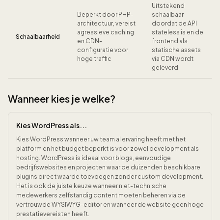
Uitstekend
Beperkt door PHP-
schaalbaar
architectuur, vereist
doordat de API
agressieve caching
stateless is en de
Schaalbaarheid
en CDN-
frontend als
configuratie voor
statische assets
hoge traffic
via CDN wordt
geleverd
Wanneer kies je welke?
Kies WordPress als...
Kies WordPress wanneer uw team al ervaring heeft met het
platform en het budget beperkt is voor zowel development als
hosting. WordPress is ideaal voor blogs, eenvoudige
bedrijfswebsites en projecten waar de duizenden beschikbare
plugins direct waarde toevoegen zonder custom development.
Het is ook de juiste keuze wanneer niet-technische
medewerkers zelfstandig content moeten beheren via de
vertrouwde WYSIWYG-editor en wanneer de website geen hoge
prestatievereisten heeft.