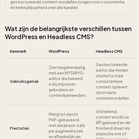
gestructureerde content-modellen zorgen voor consistentie
en herbruikbaarheid over alle kanalen.
Wat zijn de belangrijkste verschillen tussen
WordPress en Headless CMS?
Kenmerk
WordPress
Headless CMS
Gestructureerde
Zeer laagdrempelig
editor die minder
met een WYSIWYG-
intuitief is maar
editor die bekend
Gebruiksgemak
consistentere
is bij miljoenen
content oplevert
gebruikers en
door vaste
contentbeheerders
contentmodellen
Uitstekend,
Matig tot slecht,
content wordt via
PHP-gebaseerd
API geleverd en de
met database-calls
Prestaties
frontend draait als
per paginaverzoek
statische site of
en afhankelijk van