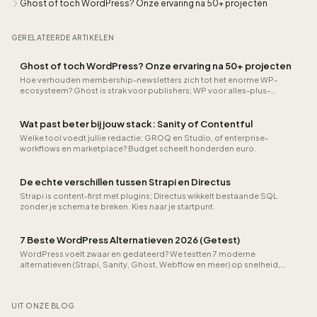
Ghost of toch WordPress? Onze ervaring na 50+ projecten
GERELATEERDE ARTIKELEN
Ghost of toch WordPress? Onze ervaring na 50+ projecten
Hoe verhouden membership-newsletters zich tot het enorme WP-
ecosysteem? Ghost is strak voor publishers; WP voor alles-plus-
keuken.
Wat past beter bij jouw stack: Sanity of Contentful
Welke tool voedt jullie redactie: GROQ en Studio, of enterprise-
workflows en marketplace? Budget scheelt honderden euro.
De echte verschillen tussen Strapi en Directus
Strapi is content-first met plugins; Directus wikkelt bestaande SQL
zonder je schema te breken. Kies naar je startpunt.
7 Beste WordPress Alternatieven 2026 (Getest)
WordPress voelt zwaar en gedateerd? We testten 7 moderne
alternatieven (Strapi, Sanity, Ghost, Webflow en meer) op snelheid,
onderhoud en kosten. Eerlijke vergelijking voor 2026.
UIT ONZE BLOG