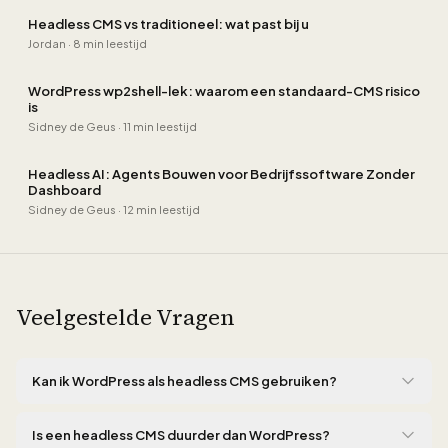
Headless CMS vs traditioneel: wat past bij u
Jordan
·
8 min leestijd
WordPress wp2shell-lek: waarom een standaard-CMS risico
is
Sidney de Geus
·
11 min leestijd
Headless AI: Agents Bouwen voor Bedrijfssoftware Zonder
Dashboard
Sidney de Geus
·
12 min leestijd
Veelgestelde Vragen
Kan ik WordPress als headless CMS gebruiken?
Ja, WordPress biedt een ingebouwde REST API waarmee u het als
headless CMS kunt inzetten met een aparte frontend in React,
Is een headless CMS duurder dan WordPress?