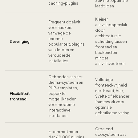
SSR met optimale
caching-plugins
laadtijden
Kleiner
Frequent doelwit
aanvalsoppervlak
voor hackers
door
vanwege de
architecturale
enorme
Beveiliging
scheiding tussen
populariteit, plugins
frontend en
van derden en
backend en
verouderde
minder
installaties
aanvalsvectoren
Gebonden aan het
Volledige
thema-systeem en
frontend-vrijheid
PHP-templates,
met React, Vue,
Flexibiliteit
beperkte
Svelte of elk ander
frontend
mogelijkheden
framework voor
voor moderne
optimale
interactieve
gebruikerservaring
interfaces
Groeiend
Enorm met meer
ecosysteem dat
dan 60.000 plugins,