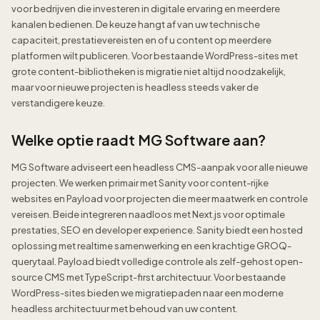
voor bedrijven die investeren in digitale ervaring en meerdere
kanalen bedienen. De keuze hangt af van uw technische
capaciteit, prestatievereisten en of u content op meerdere
platformen wilt publiceren. Voor bestaande WordPress-sites met
grote content-bibliotheken is migratie niet altijd noodzakelijk,
maar voor nieuwe projecten is headless steeds vaker de
verstandigere keuze.
Welke optie raadt MG Software aan?
MG Software adviseert een headless CMS-aanpak voor alle nieuwe
projecten. We werken primair met Sanity voor content-rijke
websites en Payload voor projecten die meer maatwerk en controle
vereisen. Beide integreren naadloos met Next.js voor optimale
prestaties, SEO en developer experience. Sanity biedt een hosted
oplossing met realtime samenwerking en een krachtige GROQ-
querytaal. Payload biedt volledige controle als zelf-gehost open-
source CMS met TypeScript-first architectuur. Voor bestaande
WordPress-sites bieden we migratiepaden naar een moderne
headless architectuur met behoud van uw content.