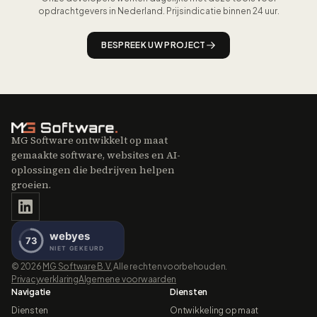
biedt headless een architectureel veiligere basis.
opdrachtgevers in Nederland. Prijsindicatie binnen 24 uur.
BESPREEK UW PROJECT
MG Software ontwikkelt op maat
gemaakte software, websites en AI-
oplossingen die bedrijven helpen
groeien.
©
2026
MG Software B.V.
Alle rechten voorbehouden.
Privacyverklaring
Algemene voorwaarden
Navigatie
Diensten
Diensten
Ontwikkeling op maat