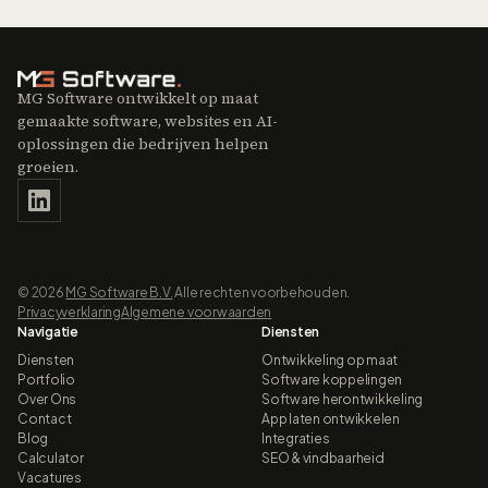
MG Software ontwikkelt op maat
gemaakte software, websites en AI-
oplossingen die bedrijven helpen
groeien.
©
2026
MG Software B.V.
Alle rechten voorbehouden.
Privacyverklaring
Algemene voorwaarden
Navigatie
Diensten
Diensten
Ontwikkeling op maat
Portfolio
Software koppelingen
Over Ons
Software herontwikkeling
Contact
App laten ontwikkelen
Blog
Integraties
Calculator
SEO & vindbaarheid
Vacatures