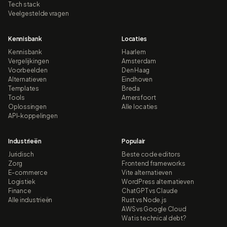
Tech stack
Veelgestelde vragen
Kennisbank
Locaties
Kennisbank
Haarlem
Vergelijkingen
Amsterdam
Voorbeelden
Den Haag
Alternatieven
Eindhoven
Templates
Breda
Tools
Amersfoort
Oplossingen
Alle locaties
API-koppelingen
Industrieën
Populair
Juridisch
Beste code editors
Zorg
Frontend frameworks
E-commerce
Vite alternatieven
Logistiek
WordPress alternatieven
Finance
ChatGPT vs Claude
Alle industrieën
Rust vs Node.js
AWS vs Google Cloud
Wat is technical debt?