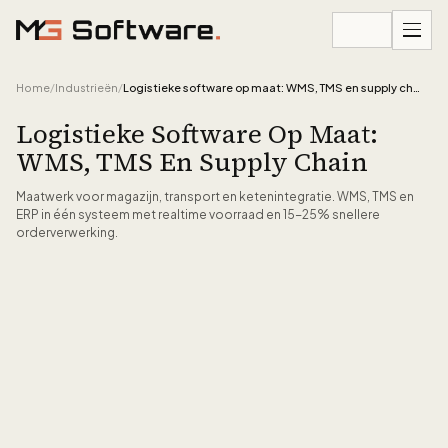
Ga naar inhoud
Home
/
Industrieën
/
Logistieke software op maat: WMS, TMS en supply chain
Logistieke Software Op Maat:
WMS, TMS En Supply Chain
Maatwerk voor magazijn, transport en ketenintegratie. WMS, TMS en
ERP in één systeem met realtime voorraad en 15-25% snellere
orderverwerking.