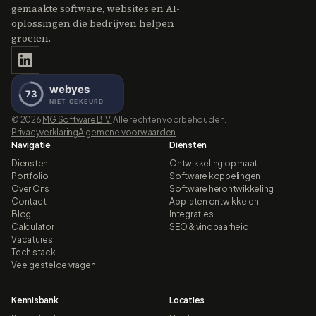
gemaakte software, websites en AI-
oplossingen die bedrijven helpen
groeien.
©
2026
MG Software B.V.
Alle rechten voorbehouden.
Privacyverklaring
Algemene voorwaarden
Navigatie
Diensten
Diensten
Ontwikkeling op maat
Portfolio
Software koppelingen
Over Ons
Software herontwikkeling
Contact
App laten ontwikkelen
Blog
Integraties
Calculator
SEO & vindbaarheid
Vacatures
Tech stack
Veelgestelde vragen
Kennisbank
Locaties