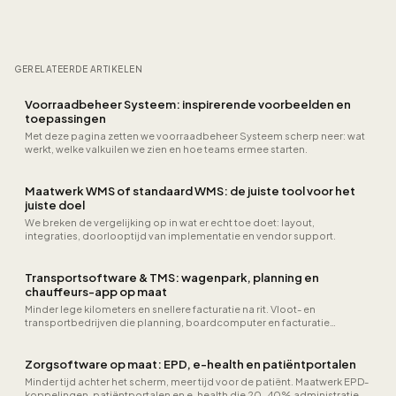
GERELATEERDE ARTIKELEN
Voorraadbeheer Systeem: inspirerende voorbeelden en
toepassingen
Met deze pagina zetten we voorraadbeheer Systeem scherp neer: wat
werkt, welke valkuilen we zien en hoe teams ermee starten.
Maatwerk WMS of standaard WMS: de juiste tool voor het
juiste doel
We breken de vergelijking op in wat er echt toe doet: layout,
integraties, doorlooptijd van implementatie en vendor support.
Transportsoftware & TMS: wagenpark, planning en
chauffeurs-app op maat
Minder lege kilometers en snellere facturatie na rit. Vloot- en
transportbedrijven die planning, boardcomputer en facturatie
koppelen, zien vaak 10–18% minder brandstof per ton-km en uren
minder nazoekwerk op CMR en uren.
Zorgsoftware op maat: EPD, e-health en patiëntportalen
Minder tijd achter het scherm, meer tijd voor de patiënt. Maatwerk EPD-
koppelingen, patiëntportalen en e-health die 20-40% administratie