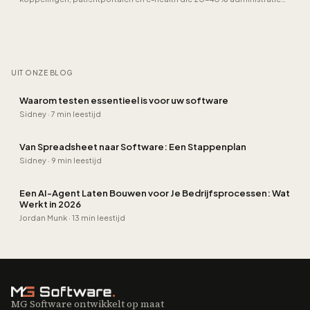
schrappen.
UIT ONZE BLOG
Waarom testen essentieel is voor uw software
Sidney
·
7 min leestijd
Van Spreadsheet naar Software: Een Stappenplan
Sidney
·
9 min leestijd
Een AI-Agent Laten Bouwen voor Je Bedrijfsprocessen: Wat
Werkt in 2026
Jordan Munk
·
13 min leestijd
MG Software ontwikkelt op maat