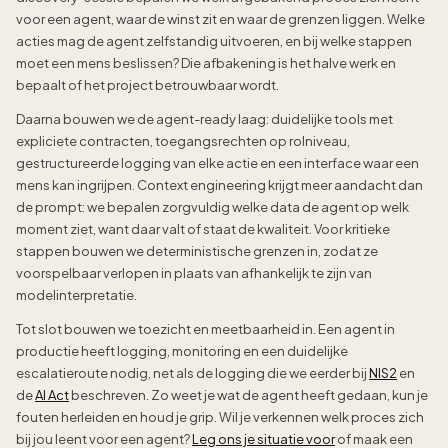
voor een agent, waar de winst zit en waar de grenzen liggen. Welke
acties mag de agent zelfstandig uitvoeren, en bij welke stappen
moet een mens beslissen? Die afbakening is het halve werk en
bepaalt of het project betrouwbaar wordt.
Daarna bouwen we de agent-ready laag: duidelijke tools met
expliciete contracten, toegangsrechten op rolniveau,
gestructureerde logging van elke actie en een interface waar een
mens kan ingrijpen. Context engineering krijgt meer aandacht dan
de prompt: we bepalen zorgvuldig welke data de agent op welk
moment ziet, want daar valt of staat de kwaliteit. Voor kritieke
stappen bouwen we deterministische grenzen in, zodat ze
voorspelbaar verlopen in plaats van afhankelijk te zijn van
modelinterpretatie.
Tot slot bouwen we toezicht en meetbaarheid in. Een agent in
productie heeft logging, monitoring en een duidelijke
escalatieroute nodig, net als de logging die we eerder bij
NIS2
en
de
AI Act
beschreven. Zo weet je wat de agent heeft gedaan, kun je
fouten herleiden en houd je grip. Wil je verkennen welk proces zich
bij jou leent voor een agent?
Leg ons je situatie voor
of maak een