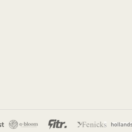
Sidney
13 feb 2026
·
8 min leestijd