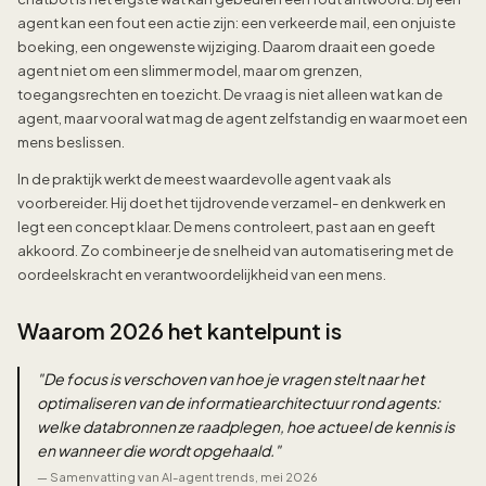
agent kan een fout een actie zijn: een verkeerde mail, een onjuiste
boeking, een ongewenste wijziging. Daarom draait een goede
agent niet om een slimmer model, maar om grenzen,
toegangsrechten en toezicht. De vraag is niet alleen wat kan de
agent, maar vooral wat mag de agent zelfstandig en waar moet een
mens beslissen.
In de praktijk werkt de meest waardevolle agent vaak als
voorbereider. Hij doet het tijdrovende verzamel- en denkwerk en
legt een concept klaar. De mens controleert, past aan en geeft
akkoord. Zo combineer je de snelheid van automatisering met de
oordeelskracht en verantwoordelijkheid van een mens.
Waarom 2026 het kantelpunt is
"
De focus is verschoven van hoe je vragen stelt naar het
optimaliseren van de informatiearchitectuur rond agents:
welke databronnen ze raadplegen, hoe actueel de kennis is
en wanneer die wordt opgehaald.
"
—
Samenvatting van AI-agent trends, mei 2026