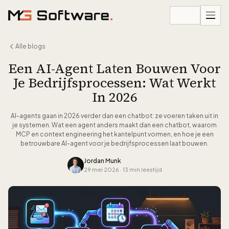
Ga naar inhoud
Alle blogs
Een AI-Agent Laten Bouwen Voor
Je Bedrijfsprocessen: Wat Werkt
In 2026
AI-agents gaan in 2026 verder dan een chatbot: ze voeren taken uit in
je systemen. Wat een agent anders maakt dan een chatbot, waarom
MCP en context engineering het kantelpunt vormen, en hoe je een
betrouwbare AI-agent voor je bedrijfsprocessen laat bouwen.
Jordan Munk
29 mei 2026
·
13 min leestijd