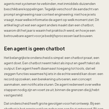
agents met systemen te verbinden, met inmiddels duizenden
beschikbare koppelingen. Tegelijk verschoof de aandacht van
prompt engineering naar context engineering: niet hoe je iets
vraagt, maar welke informatie de agent op welk moment ziet. Dit
artikel legt uit wat een agent anders maakt dan een chatbot,
waarom dit het jaar is waarin het praktisch werd, en hoe je een
betrouwbare agent voor je bedrijfsprocessen laat bouwen.
Een agent is geen chatbot
Het belangrijkste onderscheid is simpel: een chatbot praat, een
agent doet. Een chatbot neemt tekst als input en geeft tekst als
output. Een agent heeft daarnaast toegang tot tools, dat wil
zeggen functies waarmee hij iets in de echte wereld kan doen: een
record opzoeken, een berekening uitvoeren, een concept
aanmaken, een notificatie sturen. De agent redeneert over welke
stappen nodig zijn en voert ze uit, binnen de grenzen die jij hebt
vastgesteld.
Dat onderscheid heeft grote gevolgen voor het ontwerp. Bij een
chatbot is het ergste wat kan gebeuren een fout antwoord. Bij een