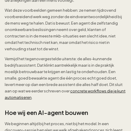
de afwijkingen aan een mens voorlegt.
Wat deze voorbeelden gemeen hebben: ze nemen tijdrovend
voorbereidend werk weg zonder de eindverantwoordelijkheid bij
de mens weg te halen. Dat is bewust. Een agent die zelfstandig
onomkeerbare beslissingen neemt over geld, klanten of
contracten is in de meeste mkb-situaties een slecht idee, niet
omdat het technisch niet kan, maar omdat het risico niet in
verhouding staat tot de winst.
Vermijd het tegenovergestelde uiterste: de alles-kunnende
bedrijfsassistent. Dat klinkt aantrekkelijk maar is in de praktijk
moeilijk betrouwbaar te krijgen en lastig te onderhouden. Een
smalle, goed bewaakte agent die één proces echt goed doet,
levert meer op dan een brede assistent die alles half doet. Dit sluit
aan op wat we eerder schreven over
concrete workflows die je kunt
automatiseren
.
Hoe wij een AI-agent bouwen
We beginnen altijd bij het proces, niet bij het model. In een
discovery-sessie bepalen we welk afgebakend proces zich leent