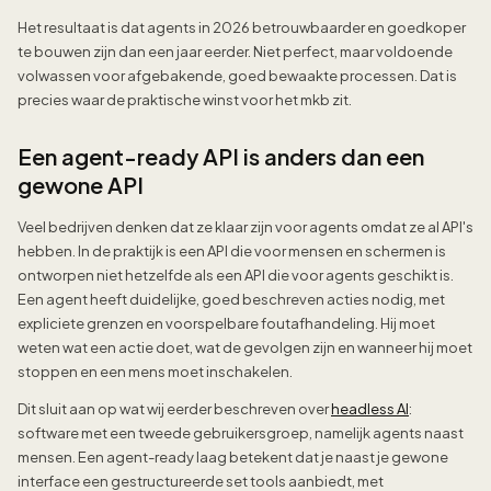
Het resultaat is dat agents in 2026 betrouwbaarder en goedkoper
te bouwen zijn dan een jaar eerder. Niet perfect, maar voldoende
volwassen voor afgebakende, goed bewaakte processen. Dat is
precies waar de praktische winst voor het mkb zit.
Een agent-ready API is anders dan een
gewone API
Veel bedrijven denken dat ze klaar zijn voor agents omdat ze al API's
hebben. In de praktijk is een API die voor mensen en schermen is
ontworpen niet hetzelfde als een API die voor agents geschikt is.
Een agent heeft duidelijke, goed beschreven acties nodig, met
expliciete grenzen en voorspelbare foutafhandeling. Hij moet
weten wat een actie doet, wat de gevolgen zijn en wanneer hij moet
stoppen en een mens moet inschakelen.
Dit sluit aan op wat wij eerder beschreven over
headless AI
:
software met een tweede gebruikersgroep, namelijk agents naast
mensen. Een agent-ready laag betekent dat je naast je gewone
interface een gestructureerde set tools aanbiedt, met