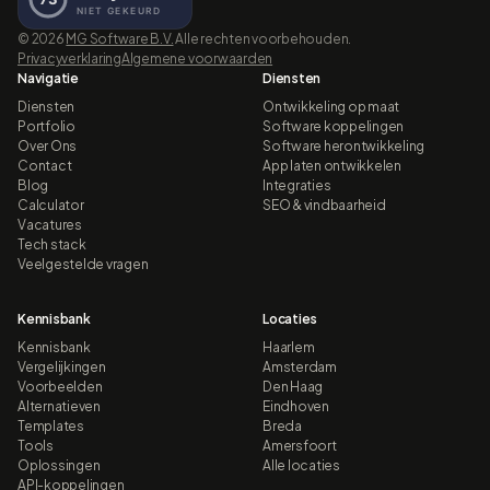
©
2026
MG Software B.V.
Alle rechten voorbehouden.
Privacyverklaring
Algemene voorwaarden
Navigatie
Diensten
Diensten
Ontwikkeling op maat
Portfolio
Software koppelingen
Over Ons
Software herontwikkeling
Contact
App laten ontwikkelen
Blog
Integraties
Calculator
SEO & vindbaarheid
Vacatures
Tech stack
Veelgestelde vragen
Kennisbank
Locaties
Kennisbank
Haarlem
Vergelijkingen
Amsterdam
Voorbeelden
Den Haag
Alternatieven
Eindhoven
Templates
Breda
Tools
Amersfoort
Oplossingen
Alle locaties
API-koppelingen