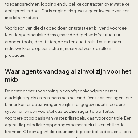
toegangsrechten, logging en duidelijke contracten over wat elke
actie precies doet. Dat is engineering-werk, geen kwestie van een
model aanzetten.
Voor bedrijven die dit goed doen ontstaat een blijvend voordeel.
Niet de spectaculaire demo, maar de degelijke infrastructuur
eronder: tools, identiteiten, beleid en audittrails. Dat is minder
indrukwekkend op een scherm, maar veel waardevoller in
productie.
Waar agents vandaag al zinvol zijn voor het
mkb
De beste eerste toepassing is een afgebakend proces met
duidelijke regels en een mens aan het eind. Denk aan een agent die
binnenkomende aanvragen verrijkt met gegevens uit meerdere
systemen en een voorstel klaarzet. Een agent die offertes
voorbereidt op basis van vaste prijsregels, klaar voor controle. Een
agent die periodieke rapportages samenstelt uit verschillende
bronnen. Of een agent die routinematige controles doet en alleen