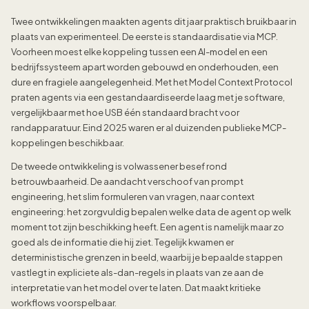
Twee ontwikkelingen maakten agents dit jaar praktisch bruikbaar in
plaats van experimenteel. De eerste is standaardisatie via MCP.
Voorheen moest elke koppeling tussen een AI-model en een
bedrijfssysteem apart worden gebouwd en onderhouden, een
dure en fragiele aangelegenheid. Met het Model Context Protocol
praten agents via een gestandaardiseerde laag met je software,
vergelijkbaar met hoe USB één standaard bracht voor
randapparatuur. Eind 2025 waren er al duizenden publieke MCP-
koppelingen beschikbaar.
De tweede ontwikkeling is volwassener besef rond
betrouwbaarheid. De aandacht verschoof van prompt
engineering, het slim formuleren van vragen, naar context
engineering: het zorgvuldig bepalen welke data de agent op welk
moment tot zijn beschikking heeft. Een agent is namelijk maar zo
goed als de informatie die hij ziet. Tegelijk kwamen er
deterministische grenzen in beeld, waarbij je bepaalde stappen
vastlegt in expliciete als-dan-regels in plaats van ze aan de
interpretatie van het model over te laten. Dat maakt kritieke
workflows voorspelbaar.