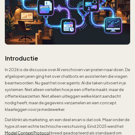
Introductie
In 2026 is de discussie over AI verschoven van praten naar doen. De
afgelopen jaren ging het over chatbots en assistenten die vragen
beantwoorden. Nu gaat het over agents: AI die taken uitvoert in je
systemen. Niet alleen vertellen hoe je een offerte maakt, maar de
offerte klaarzetten. Niet alleen uitleggen welke klant aandacht
nodig heeft, maar de gegevens verzamelen en een concept
klaarleggen voor je medewerker.
Dat klinkt als marketing, en een deel ervan is dat ook. Maar onder de
hype zit een echte technische verschuiving. Eind 2025 werd het
Model Context Protocol
breed geadopteerd als standaard om