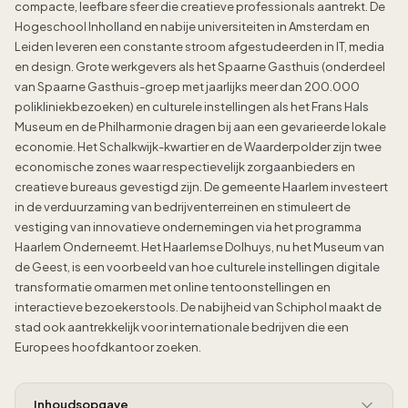
compacte, leefbare sfeer die creatieve professionals aantrekt. De
Hogeschool Inholland en nabije universiteiten in Amsterdam en
Leiden leveren een constante stroom afgestudeerden in IT, media
en design. Grote werkgevers als het Spaarne Gasthuis (onderdeel
van Spaarne Gasthuis-groep met jaarlijks meer dan 200.000
polikliniekbezoeken) en culturele instellingen als het Frans Hals
Museum en de Philharmonie dragen bij aan een gevarieerde lokale
economie. Het Schalkwijk-kwartier en de Waarderpolder zijn twee
economische zones waar respectievelijk zorgaanbieders en
creatieve bureaus gevestigd zijn. De gemeente Haarlem investeert
in de verduurzaming van bedrijventerreinen en stimuleert de
vestiging van innovatieve ondernemingen via het programma
Haarlem Onderneemt. Het Haarlemse Dolhuys, nu het Museum van
de Geest, is een voorbeeld van hoe culturele instellingen digitale
transformatie omarmen met online tentoonstellingen en
interactieve bezoekerstools. De nabijheid van Schiphol maakt de
stad ook aantrekkelijk voor internationale bedrijven die een
Europees hoofdkantoor zoeken.
Inhoudsopgave