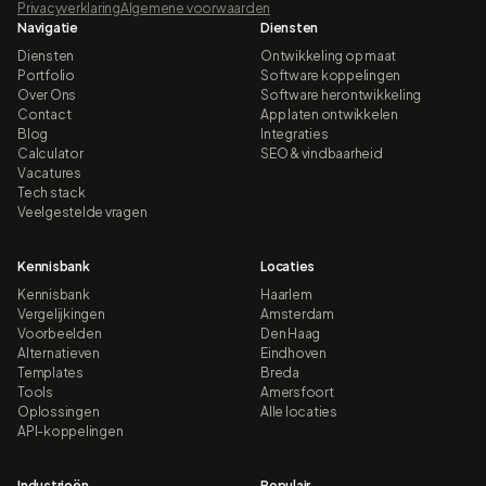
Privacyverklaring
Algemene voorwaarden
Navigatie
Diensten
Diensten
Ontwikkeling op maat
Portfolio
Software koppelingen
Over Ons
Software herontwikkeling
Contact
App laten ontwikkelen
Blog
Integraties
Calculator
SEO & vindbaarheid
Vacatures
Tech stack
Veelgestelde vragen
Kennisbank
Locaties
Kennisbank
Haarlem
Vergelijkingen
Amsterdam
Voorbeelden
Den Haag
Alternatieven
Eindhoven
Templates
Breda
Tools
Amersfoort
Oplossingen
Alle locaties
API-koppelingen
Industrieën
Populair