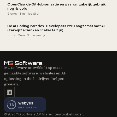
OpenClaw de GitHub sensatie en waarom zakelijk gebruik
nog risico is
Sidney
·
8 min leestijd
De AI Coding Paradox: Developers 19% Langzamer met AI
(Terwijl Ze Denken Sneller te Zijn)
Jordan Munk
·
9 min leestijd
MG Software ontwikkelt op maat
gemaakte software, websites en AI-
oplossingen die bedrijven helpen
groeien.
©
2026
MG Software B.V.
Alle rechten voorbehouden.