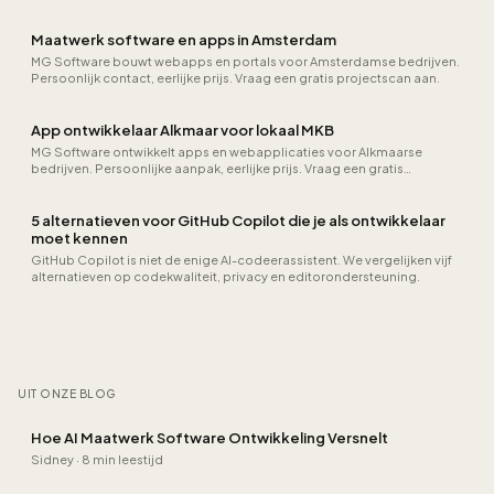
projectscan aan.
Maatwerk software en apps in Amsterdam
MG Software bouwt webapps en portals voor Amsterdamse bedrijven.
Persoonlijk contact, eerlijke prijs. Vraag een gratis projectscan aan.
App ontwikkelaar Alkmaar voor lokaal MKB
MG Software ontwikkelt apps en webapplicaties voor Alkmaarse
bedrijven. Persoonlijke aanpak, eerlijke prijs. Vraag een gratis
projectscan aan.
5 alternatieven voor GitHub Copilot die je als ontwikkelaar
moet kennen
GitHub Copilot is niet de enige AI-codeerassistent. We vergelijken vijf
alternatieven op codekwaliteit, privacy en editorondersteuning.
UIT ONZE BLOG
Hoe AI Maatwerk Software Ontwikkeling Versnelt
Sidney
·
8 min leestijd