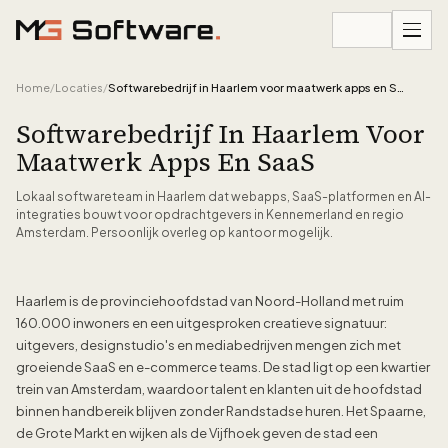
Ga naar inhoud
Home
/
Locaties
/
Softwarebedrijf in Haarlem voor maatwerk apps en SaaS
Softwarebedrijf In Haarlem Voor
Maatwerk Apps En SaaS
Lokaal softwareteam in Haarlem dat webapps, SaaS-platformen en AI-
integraties bouwt voor opdrachtgevers in Kennemerland en regio
Amsterdam. Persoonlijk overleg op kantoor mogelijk.
Haarlem is de provinciehoofdstad van Noord-Holland met ruim
160.000 inwoners en een uitgesproken creatieve signatuur:
uitgevers, designstudio's en mediabedrijven mengen zich met
groeiende SaaS en e-commerce teams. De stad ligt op een kwartier
trein van Amsterdam, waardoor talent en klanten uit de hoofdstad
binnen handbereik blijven zonder Randstadse huren. Het Spaarne,
de Grote Markt en wijken als de Vijfhoek geven de stad een