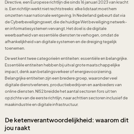
Directive, een Europese richtlijn die sinds 16 januari 2023 van kracht
is. Een richtlijn werkt niet rechtstreeks: elke lidstaat moet hem
omzetten naar nationale wetgeving. In Nederland gebeurt dat via
de Cyberbeveiligingswet, die de huidige Wet beveiliging netwerk-
en informatiesystemen vervangt. Het doel is de digitale
weerbaarheid van essentiële diensten te verhogen, omdat de
afhankelijkheid van digitale systemen en de dreiging tegelijk
toenemen.
De wet kent twee categorieën entiteiten: essentiële en belangrijke.
Essentiële entiteiten hebben bij uitval grote maatschappelijke
impact, denk aan betalingsverkeer of energievoorziening.
Belangrijke entiteiten zijn een bredere groep, waaronder veel
digitale dienstverleners, productiebedrijven en aanbieders van
online diensten. NIS2 breidde het aantal sectoren fors uit ten
opzichte van de eerste richtlijn, naar achttien sectoren inclusief de
maakindustrie en digitale infrastructuur.
De ketenverantwoordelijkheid: waarom dit
jou raakt