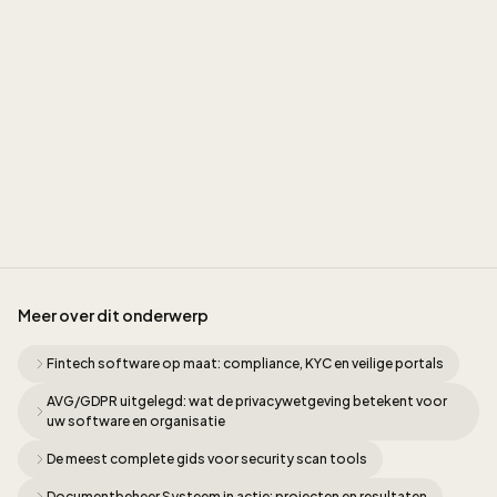
Sidney de Geus
Meer over dit onderwerp
Fintech software op maat: compliance, KYC en veilige portals
AVG/GDPR uitgelegd: wat de privacywetgeving betekent voor
uw software en organisatie
De meest complete gids voor security scan tools
Documentbeheer Systeem in actie: projecten en resultaten