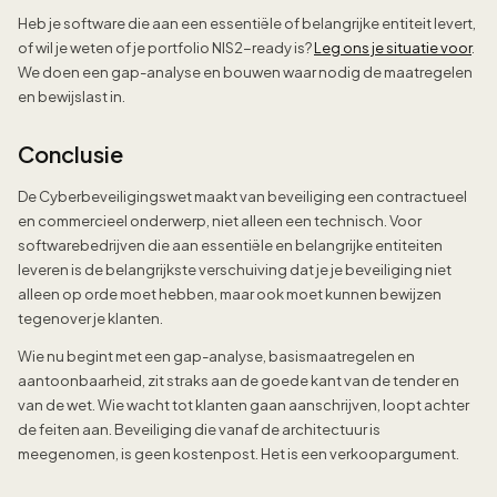
Heb je software die aan een essentiële of belangrijke entiteit levert,
of wil je weten of je portfolio NIS2-ready is?
Leg ons je situatie voor
.
We doen een gap-analyse en bouwen waar nodig de maatregelen
en bewijslast in.
Conclusie
De Cyberbeveiligingswet maakt van beveiliging een contractueel
en commercieel onderwerp, niet alleen een technisch. Voor
softwarebedrijven die aan essentiële en belangrijke entiteiten
leveren is de belangrijkste verschuiving dat je je beveiliging niet
alleen op orde moet hebben, maar ook moet kunnen bewijzen
tegenover je klanten.
Wie nu begint met een gap-analyse, basismaatregelen en
aantoonbaarheid, zit straks aan de goede kant van de tender en
van de wet. Wie wacht tot klanten gaan aanschrijven, loopt achter
de feiten aan. Beveiliging die vanaf de architectuur is
meegenomen, is geen kostenpost. Het is een verkoopargument.