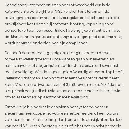
Het belangrijkste mechanisme voor softwarebedrijven is de
ketenverantwoordelijkheid. NIS2 verplicht entiteiten om de
beveiligingsrisico's in hun toeleveringsketen te beheersen. In de
praktijk betekent dat: als jij software, hosting, koppelingen of
beheer levert aan een essentiële of belangrijke entiteit, dan moet
die klant kunnen aantonen dat jij zijn beveiliging niet ondermijnt. Jij
wordt daarmee onderdeel van zijn compliance.
Dat heeft een concreet gevolg dat al begint voordat de wet
formeel in werking treedt. Grote klanten gaan hun leveranciers
aanschrijven met vragenlijsten, contractuele eisen en bewijslast
over beveiliging. Wie daar geen geloofwaardig antwoord op heeft,
verliest opdrachten lang voordat er een toezichthouder in beeld
komt. Voor een softwarebureau of SaaS-leverancier is NIS2 daarom
niet primair een juridisch risico maar een commercieel risico: je wint
of verliest tenders op aantoonbare beveiliging.
Ontwikkel je bijvoorbeeld een planningssysteem voor een
ziekenhuis, een koppeling voor een netbeheerder of een portaal
voor een financiële instelling, dan ben je in de praktijk al onderdeel
van een NIS2-keten. De vraag is niet of je het netjes hebt geregeld,