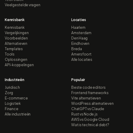
Veelgestelde vragen
Kennisbank
Locaties
Kennisbank
Haarlem
Vergelijkingen
Amsterdam
Voorbeelden
Den Haag
Alternatieven
Eindhoven
Templates
Breda
Tools
Amersfoort
Oplossingen
Alle locaties
API-koppelingen
Industrieën
Populair
Juridisch
Beste code editors
Zorg
Frontend frameworks
E-commerce
Vite alternatieven
Logistiek
WordPress alternatieven
Finance
ChatGPT vs Claude
Alle industrieën
Rust vs Node.js
AWS vs Google Cloud
Wat is technical debt?