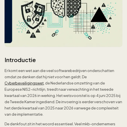
Introductie
Er komt een wet aan die veel softwarebedrijven onderschatten
omdat ze denken dat hij niet voor hen geldt. De
Cyberbeveiligingswet
, de Nederlandse omzetting van de
Europese NIS2-richtlijn, treedt naar verwachting in het tweede
kwartaal van 2026 in werking. Het wetsvoorstel is op 4 juni 2025 bij
de Tweede Kamer ingediend. De invoering is eerder verschoven van
het derde kwartaal van 2025 naar 2026 vanwege de complexiteit
van de implementatie.
De denkfout zit in het woord essentieel. Veel mkb-ondernemers