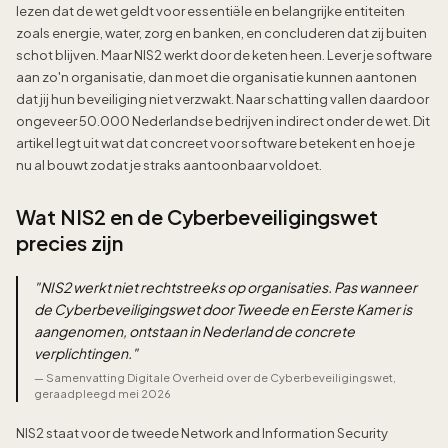
lezen dat de wet geldt voor essentiële en belangrijke entiteiten
zoals energie, water, zorg en banken, en concluderen dat zij buiten
schot blijven. Maar NIS2 werkt door de keten heen. Lever je software
aan zo'n organisatie, dan moet die organisatie kunnen aantonen
dat jij hun beveiliging niet verzwakt. Naar schatting vallen daardoor
ongeveer 50.000 Nederlandse bedrijven indirect onder de wet. Dit
artikel legt uit wat dat concreet voor software betekent en hoe je
nu al bouwt zodat je straks aantoonbaar voldoet.
Wat NIS2 en de Cyberbeveiligingswet
precies zijn
"
NIS2 werkt niet rechtstreeks op organisaties. Pas wanneer
de Cyberbeveiligingswet door Tweede en Eerste Kamer is
aangenomen, ontstaan in Nederland de concrete
verplichtingen.
"
—
Samenvatting Digitale Overheid over de Cyberbeveiligingswet,
geraadpleegd mei 2026
NIS2 staat voor de tweede Network and Information Security