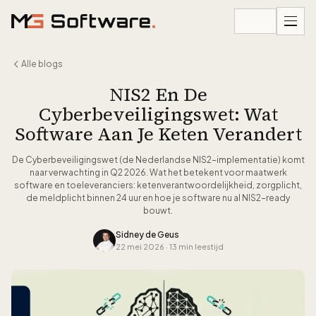
Ga naar inhoud
Alle blogs
NIS2 En De
Cyberbeveiligingswet: Wat
Software Aan Je Keten Verandert
De Cyberbeveiligingswet (de Nederlandse NIS2-implementatie) komt
naar verwachting in Q2 2026. Wat het betekent voor maatwerk
software en toeleveranciers: ketenverantwoordelijkheid, zorgplicht,
de meldplicht binnen 24 uur en hoe je software nu al NIS2-ready
bouwt.
Sidney de Geus
22 mei 2026
·
13 min leestijd