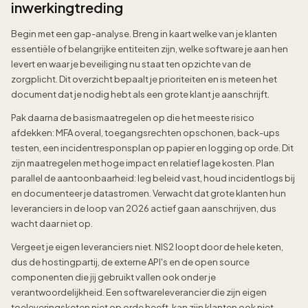
inwerkingtreding
Begin met een gap-analyse. Breng in kaart welke van je klanten
essentiële of belangrijke entiteiten zijn, welke software je aan hen
levert en waar je beveiliging nu staat ten opzichte van de
zorgplicht. Dit overzicht bepaalt je prioriteiten en is meteen het
document dat je nodig hebt als een grote klant je aanschrijft.
Pak daarna de basismaatregelen op die het meeste risico
afdekken: MFA overal, toegangsrechten opschonen, back-ups
testen, een incidentresponsplan op papier en logging op orde. Dit
zijn maatregelen met hoge impact en relatief lage kosten. Plan
parallel de aantoonbaarheid: leg beleid vast, houd incidentlogs bij
en documenteer je datastromen. Verwacht dat grote klanten hun
leveranciers in de loop van 2026 actief gaan aanschrijven, dus
wacht daar niet op.
Vergeet je eigen leveranciers niet. NIS2 loopt door de hele keten,
dus de hostingpartij, de externe API's en de open source
componenten die jij gebruikt vallen ook onder je
verantwoordelijkheid. Een softwareleverancier die zijn eigen
toeleveringsketen niet op orde heeft, kan zijn klanten ook niet