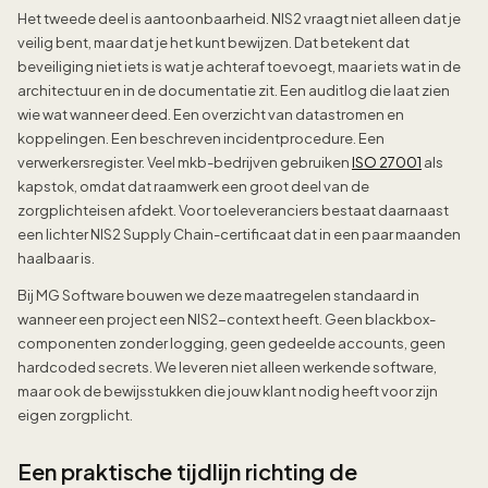
Het tweede deel is aantoonbaarheid. NIS2 vraagt niet alleen dat je
veilig bent, maar dat je het kunt bewijzen. Dat betekent dat
beveiliging niet iets is wat je achteraf toevoegt, maar iets wat in de
architectuur en in de documentatie zit. Een auditlog die laat zien
wie wat wanneer deed. Een overzicht van datastromen en
koppelingen. Een beschreven incidentprocedure. Een
verwerkersregister. Veel mkb-bedrijven gebruiken
ISO 27001
als
kapstok, omdat dat raamwerk een groot deel van de
zorgplichteisen afdekt. Voor toeleveranciers bestaat daarnaast
een lichter NIS2 Supply Chain-certificaat dat in een paar maanden
haalbaar is.
Bij MG Software bouwen we deze maatregelen standaard in
wanneer een project een NIS2-context heeft. Geen blackbox-
componenten zonder logging, geen gedeelde accounts, geen
hardcoded secrets. We leveren niet alleen werkende software,
maar ook de bewijsstukken die jouw klant nodig heeft voor zijn
eigen zorgplicht.
Een praktische tijdlijn richting de