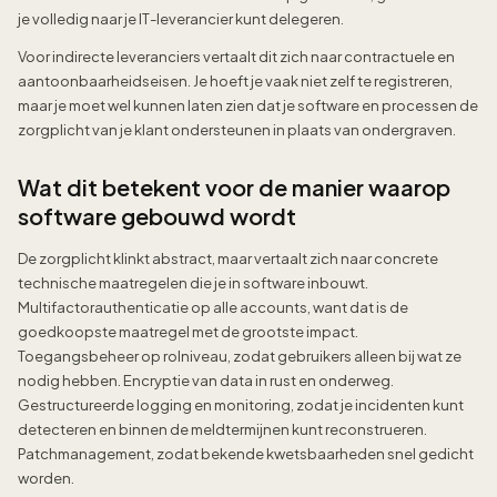
je volledig naar je IT-leverancier kunt delegeren.
Voor indirecte leveranciers vertaalt dit zich naar contractuele en
aantoonbaarheidseisen. Je hoeft je vaak niet zelf te registreren,
maar je moet wel kunnen laten zien dat je software en processen de
zorgplicht van je klant ondersteunen in plaats van ondergraven.
Wat dit betekent voor de manier waarop
software gebouwd wordt
De zorgplicht klinkt abstract, maar vertaalt zich naar concrete
technische maatregelen die je in software inbouwt.
Multifactorauthenticatie op alle accounts, want dat is de
goedkoopste maatregel met de grootste impact.
Toegangsbeheer op rolniveau, zodat gebruikers alleen bij wat ze
nodig hebben. Encryptie van data in rust en onderweg.
Gestructureerde logging en monitoring, zodat je incidenten kunt
detecteren en binnen de meldtermijnen kunt reconstrueren.
Patchmanagement, zodat bekende kwetsbaarheden snel gedicht
worden.