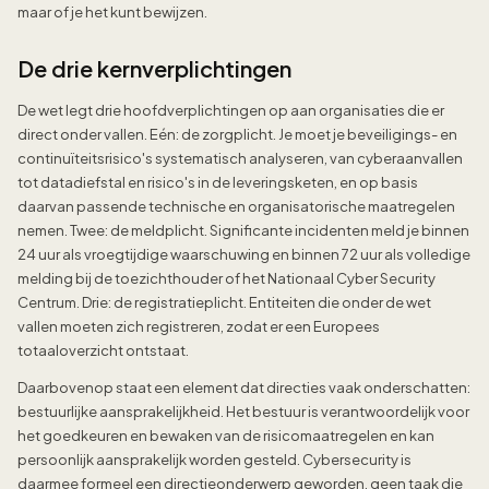
maar of je het kunt bewijzen.
De drie kernverplichtingen
De wet legt drie hoofdverplichtingen op aan organisaties die er
direct onder vallen. Eén: de zorgplicht. Je moet je beveiligings- en
continuïteitsrisico's systematisch analyseren, van cyberaanvallen
tot datadiefstal en risico's in de leveringsketen, en op basis
daarvan passende technische en organisatorische maatregelen
nemen. Twee: de meldplicht. Significante incidenten meld je binnen
24 uur als vroegtijdige waarschuwing en binnen 72 uur als volledige
melding bij de toezichthouder of het Nationaal Cyber Security
Centrum. Drie: de registratieplicht. Entiteiten die onder de wet
vallen moeten zich registreren, zodat er een Europees
totaaloverzicht ontstaat.
Daarbovenop staat een element dat directies vaak onderschatten:
bestuurlijke aansprakelijkheid. Het bestuur is verantwoordelijk voor
het goedkeuren en bewaken van de risicomaatregelen en kan
persoonlijk aansprakelijk worden gesteld. Cybersecurity is
daarmee formeel een directieonderwerp geworden, geen taak die