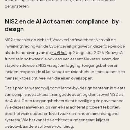
geruststellen.
NIS2 en de AI Act samen: compliance-by-
design
NIS2 staat niet op zichzelf. Voor veel softwarebedrijven valt de
inwerkingtreding van de Cyberbeveiligingswet in dezelfde periode
als de handhaving van de
EU AI Act
op 2 augustus 2026. Bouw je AI-
functies in software die ook aan een essentiële keten levert, dan
stapelen de eisen: NIS2 vraagt om logging, toegangsbeheer en
incidentrespons, de AI Act vraagt om risicobeheer, transparantie en
menselijk toezicht. Veel van die eisen overlappen.
Dat is precies waarom wij compliance-by-design hanteren in plaats
van compliance achteraf. Een goede auditlog dient zowel NIS2 als
de AI Act. Goed toegangsbeheer dient beveiliging én governance.
Wie deze raamwerken los van elkaar achteraf probeert te bolten,
doet het werk dubbel en levert vaak een minder samenhangend
systeem. Wie het vanaf de architectuur meeneemt, krijgt er
betrouwbaardere software voor terug.