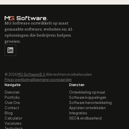
MG Software ontwikkelt op maat
gemaakte software, websites en AI-
oplossingen die bedrijven helpen
groeien.
©
2026
MG Software B.V.
Alle rechten voorbehouden.
Privacyverklaring
Algemene voorwaarden
Navigatie
Diensten
Diensten
Ontwikkeling op maat
Portfolio
Software koppelingen
Over Ons
Software herontwikkeling
Contact
App laten ontwikkelen
Blog
Integraties
Calculator
SEO & vindbaarheid
Vacatures
Tech stack