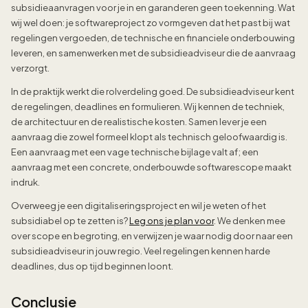
subsidieaanvragen voor je in en garanderen geen toekenning. Wat
wij wel doen: je softwareproject zo vormgeven dat het past bij wat
regelingen vergoeden, de technische en financiele onderbouwing
leveren, en samenwerken met de subsidieadviseur die de aanvraag
verzorgt.
In de praktijk werkt die rolverdeling goed. De subsidieadviseur kent
de regelingen, deadlines en formulieren. Wij kennen de techniek,
de architectuur en de realistische kosten. Samen lever je een
aanvraag die zowel formeel klopt als technisch geloofwaardig is.
Een aanvraag met een vage technische bijlage valt af; een
aanvraag met een concrete, onderbouwde softwarescope maakt
indruk.
Overweeg je een digitaliseringsproject en wil je weten of het
subsidiabel op te zetten is?
Leg ons je plan voor
. We denken mee
over scope en begroting, en verwijzen je waar nodig door naar een
subsidieadviseur in jouw regio. Veel regelingen kennen harde
deadlines, dus op tijd beginnen loont.
Conclusie