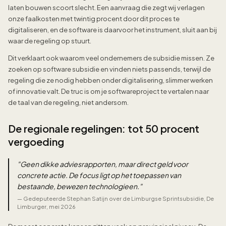
laten bouwen scoort slecht. Een aanvraag die zegt wij verlagen
onze faalkosten met twintig procent door dit proces te
digitaliseren, en de software is daarvoor het instrument, sluit aan bij
waar de regeling op stuurt.
Dit verklaart ook waarom veel ondernemers de subsidie missen. Ze
zoeken op software subsidie en vinden niets passends, terwijl de
regeling die ze nodig hebben onder digitalisering, slimmer werken
of innovatie valt. De truc is om je softwareproject te vertalen naar
de taal van de regeling, niet andersom.
De regionale regelingen: tot 50 procent
vergoeding
"
Geen dikke adviesrapporten, maar direct geld voor
concrete actie. De focus ligt op het toepassen van
bestaande, bewezen technologieen.
"
—
Gedeputeerde Stephan Satijn over de Limburgse Sprintsubsidie, De
Limburger, mei 2026