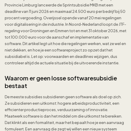
Provincie Limburg lanceerde de Sprintsubsidie MKB met een
deadline van 11 juni 2026 en maximaal 24.500 euro per bedrijf bij 50
procent vergoeding. Overijssel opende vanaf 20 mei regelingen
voor digitalisering in de industrie. In Noord-Nederland loopt de JTF-
regeling voor Groningen en Emmen tot en met 31 oktober 2026, met
tot 100.000 euro voor de aanschaf en implementatie van
software. Dit artikel legt uit hoe die regelingen werken, wat ze wel en
niet dekken, en hoe je een softwareproject zo opzet dat het
subsidiabel is. Let op: voorwaarden en deadlines wijzigen, dus
controleer altijd de actuele situatie bij de uitvoerende instantie.
Waarom er geen losse softwaresubsidie
bestaat
De meeste subsidies subsidieren geen software als doel op zich.
Ze subsidieren een uitkomst: hogere arbeidsproductiviteit, een
efficienter productieproces, verduurzaming of innovatie.
Maatwerk software is dan het middel om die uitkomst te bereiken.
Dat klinkt als een formaliteit, maar het bepaalt hoe je een aanvraag
formuleert. Een aanvraag die zegt wij willen een nieuw systeem