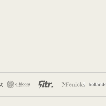
Sidney
27 okt 2025
·
7 min leestijd