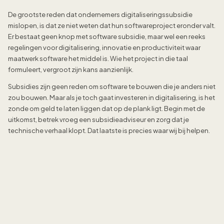
De grootste reden dat ondernemers digitaliseringssubsidie
mislopen, is dat ze niet weten dat hun softwareproject eronder valt.
Er bestaat geen knop met software subsidie, maar wel een reeks
regelingen voor digitalisering, innovatie en productiviteit waar
maatwerk software het middel is. Wie het project in die taal
formuleert, vergroot zijn kans aanzienlijk.
Subsidies zijn geen reden om software te bouwen die je anders niet
zou bouwen. Maar als je toch gaat investeren in digitalisering, is het
zonde om geld te laten liggen dat op de plank ligt. Begin met de
uitkomst, betrek vroeg een subsidieadviseur en zorg dat je
technische verhaal klopt. Dat laatste is precies waar wij bij helpen.