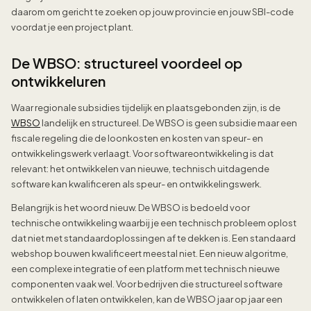
daarom om gericht te zoeken op jouw provincie en jouw SBI-code
voordat je een project plant.
De WBSO: structureel voordeel op
ontwikkeluren
Waar regionale subsidies tijdelijk en plaatsgebonden zijn, is de
WBSO
landelijk en structureel. De WBSO is geen subsidie maar een
fiscale regeling die de loonkosten en kosten van speur- en
ontwikkelingswerk verlaagt. Voor softwareontwikkeling is dat
relevant: het ontwikkelen van nieuwe, technisch uitdagende
software kan kwalificeren als speur- en ontwikkelingswerk.
Belangrijk is het woord nieuw. De WBSO is bedoeld voor
technische ontwikkeling waarbij je een technisch probleem oplost
dat niet met standaardoplossingen af te dekken is. Een standaard
webshop bouwen kwalificeert meestal niet. Een nieuw algoritme,
een complexe integratie of een platform met technisch nieuwe
componenten vaak wel. Voor bedrijven die structureel software
ontwikkelen of laten ontwikkelen, kan de WBSO jaar op jaar een