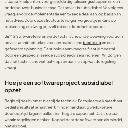
situatie, knelpunten, voorgestelde digitaliseringsstappen en een
onderbouwde businesscase. Dat advies is subsidiabel. Vervolgens
vraag je voor de implementatie een tweede deel aan, op basis van
het advies. Door deze structuur te volgen vergroot je je kans op
toekenning en dwing je jezelf tot een doordachte scope.
Bij MG Software leveren we de technische onderbouwing voor zo'n
advies: architectuurkeuzes, een realistische
begroting
en een
gefaseerde planning. De subsidieaanvraag zelf laat je meestal
door een gespecialiseerde subsidieadviseur indienen. Wij zorgen
dat het technische verhaal klopt en aansluit op wat de regeling
vraagt.
Hoe je een softwareproject subsidiabel
opzet
Begin bij de uitkomst, niet bij de techniek. Formuleer welk meetbaar
bedrijfsresultaat je nastreeft: minder handmatig werk, kortere
doorlooptijd, lagere faalkosten, hogere capaciteit. Dat is de taal
waarin regelingen denken. Koppel daar de software aan als middel,
niet als doel.