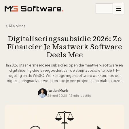
Ga naar inhoud
Alle blogs
Digitaliseringssubsidie 2026: Zo
Financier Je Maatwerk Software
Deels Mee
In 2026 staan er meerdere subsidies open die maatwerk software en
digitalisering deels vergoeden, van de Sprintsubsidie tot de JTF-
regeling en de WBSO. Welke regelingen software dekken, hoe een
digitaliseringsadvies werkt en hoe je een project subsidiabel opzet.
Jordan Munk
26 mei 2026
·
12 min leestijd