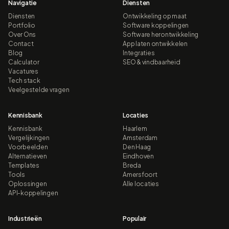
Navigatie
Diensten
Diensten
Ontwikkeling op maat
Portfolio
Software koppelingen
Over Ons
Software herontwikkeling
Contact
App laten ontwikkelen
Blog
Integraties
Calculator
SEO & vindbaarheid
Vacatures
Tech stack
Veelgestelde vragen
Kennisbank
Locaties
Kennisbank
Haarlem
Vergelijkingen
Amsterdam
Voorbeelden
Den Haag
Alternatieven
Eindhoven
Templates
Breda
Tools
Amersfoort
Oplossingen
Alle locaties
API-koppelingen
Industrieën
Populair