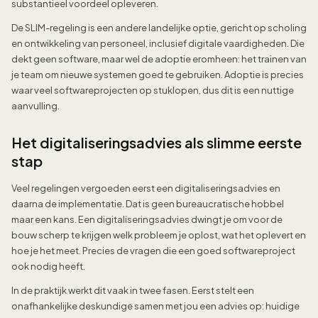
substantieel voordeel opleveren.
De SLIM-regeling is een andere landelijke optie, gericht op scholing
en ontwikkeling van personeel, inclusief digitale vaardigheden. Die
dekt geen software, maar wel de adoptie eromheen: het trainen van
je team om nieuwe systemen goed te gebruiken. Adoptie is precies
waar veel softwareprojecten op stuklopen, dus dit is een nuttige
aanvulling.
Het digitaliseringsadvies als slimme eerste
stap
Veel regelingen vergoeden eerst een digitaliseringsadvies en
daarna de implementatie. Dat is geen bureaucratische hobbel
maar een kans. Een digitaliseringsadvies dwingt je om voor de
bouw scherp te krijgen welk probleem je oplost, wat het oplevert en
hoe je het meet. Precies de vragen die een goed softwareproject
ook nodig heeft.
In de praktijk werkt dit vaak in twee fasen. Eerst stelt een
onafhankelijke deskundige samen met jou een advies op: huidige