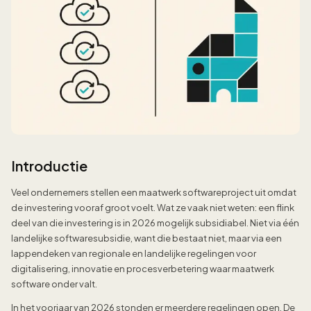
Introductie
Veel ondernemers stellen een maatwerk softwareproject uit omdat
de investering vooraf groot voelt. Wat ze vaak niet weten: een flink
deel van die investering is in 2026 mogelijk subsidiabel. Niet via één
landelijke softwaresubsidie, want die bestaat niet, maar via een
lappendeken van regionale en landelijke regelingen voor
digitalisering, innovatie en procesverbetering waar maatwerk
software onder valt.
In het voorjaar van 2026 stonden er meerdere regelingen open. De