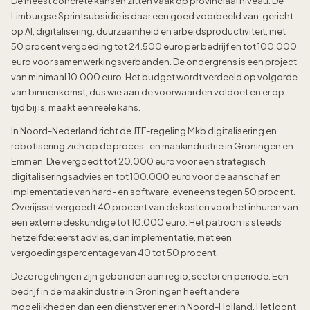
De meest concrete kansen zitten vaak op provinciaal niveau. De
Limburgse Sprintsubsidie is daar een goed voorbeeld van: gericht
op AI, digitalisering, duurzaamheid en arbeidsproductiviteit, met
50 procent vergoeding tot 24.500 euro per bedrijf en tot 100.000
euro voor samenwerkingsverbanden. De ondergrens is een project
van minimaal 10.000 euro. Het budget wordt verdeeld op volgorde
van binnenkomst, dus wie aan de voorwaarden voldoet en er op
tijd bij is, maakt een reele kans.
In Noord-Nederland richt de JTF-regeling Mkb digitalisering en
robotisering zich op de proces- en maakindustrie in Groningen en
Emmen. Die vergoedt tot 20.000 euro voor een strategisch
digitaliseringsadvies en tot 100.000 euro voor de aanschaf en
implementatie van hard- en software, eveneens tegen 50 procent.
Overijssel vergoedt 40 procent van de kosten voor het inhuren van
een externe deskundige tot 10.000 euro. Het patroon is steeds
hetzelfde: eerst advies, dan implementatie, met een
vergoedingspercentage van 40 tot 50 procent.
Deze regelingen zijn gebonden aan regio, sector en periode. Een
bedrijf in de maakindustrie in Groningen heeft andere
mogelijkheden dan een dienstverlener in Noord-Holland. Het loont