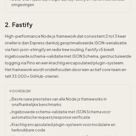
omgevingen
2. Fastify
High-performance Node.js framework dat consistent 2 tot 3 keer
sneller is dan Express dankzij geoptimaliseerde JSON-serialisatie
via fast-json-stringify en radix tree routing. Fastify v5 biedt
ingebouwde schema-validatie met JSON Schema, gestructureerde
logging via Pino en een krachtig encapsulated plugin-systeem.
Het framework wordt onderhouden door een actief core team en
telt 33.000+ GitHub-sterren.
VOORDELEN
Beste ruwe prestaties van alle Node.js frameworks in
+
onafhankelijke benchmarks
Ingebouwde schema-validatie met JSON Schema voor
+
automatische request/response verificatie
Krachtig encapsulated plugin-systeem voor modulaire en
+
herbruikbare code