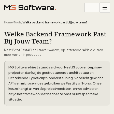
Ga naar inhoud
Home
/
Tools
/
Welke backend framework past bij jouw team?
Welke Backend Framework Past
Bij Jouw Team?
NestJS tot FastAPI en Laravel: waar wij op letten voor APIs die jaren
mee kunnen in productie.
MG Software kiest standaard voor NestJS voor enterprise-
projecten dankzij de gestructureerde architectuur en
uitstekende TypeScript-ondersteuning. Voor lichtgewicht
API's en microservices gebruiken we Fastify of Hono. Onze
keuze hangt af van de projectvereisten, en we adviseren
altijd het framework dat het beste past bij uw specifieke
situatie.