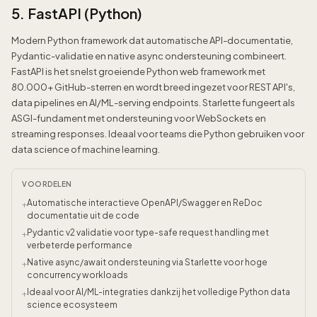
5. FastAPI (Python)
Modern Python framework dat automatische API-documentatie,
Pydantic-validatie en native async ondersteuning combineert.
FastAPI is het snelst groeiende Python web framework met
80.000+ GitHub-sterren en wordt breed ingezet voor REST API's,
data pipelines en AI/ML-serving endpoints. Starlette fungeert als
ASGI-fundament met ondersteuning voor WebSockets en
streaming responses. Ideaal voor teams die Python gebruiken voor
data science of machine learning.
VOORDELEN
Automatische interactieve OpenAPI/Swagger en ReDoc
+
documentatie uit de code
Pydantic v2 validatie voor type-safe request handling met
+
verbeterde performance
Native async/await ondersteuning via Starlette voor hoge
+
concurrency workloads
Ideaal voor AI/ML-integraties dankzij het volledige Python data
+
science ecosysteem