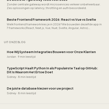
Zonder centrale gateway wordt microservices verkeer onbeheerbaar.
Zes oplossingen op latency, throttling en auth beoordeeld.
Beste Frontend Framework 2026: React vs Vue vs Svelte
Welk frontend framework kies je in 2026? We bouwden dezelfde app in
7 frameworks (React, Next.js, Vue, Nuxt, Svelte, Angular, Astro).
Bundlegrootte, Core Web Vitals en NL hiring vergeleken.
UIT ONZE BLOG
Hoe Wij Systeem Integraties Bouwen voor Onze Klanten
Jordan
·
9 min leestijd
TypeScript Haalt Python In als Populairste Taal op GitHub:
Dit Is Waarom Het Ertoe Doet
Sidney
·
8 min leestijd
De juiste database kiezen voor uw project
Sidney
·
8 min leestijd