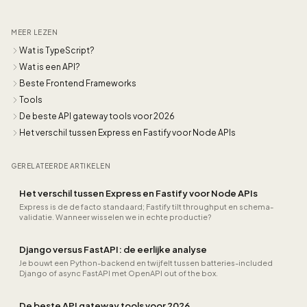
MEER LEZEN
Wat is TypeScript?
Wat is een API?
Beste Frontend Frameworks
Tools
De beste API gateway tools voor 2026
Het verschil tussen Express en Fastify voor Node APIs
GERELATEERDE ARTIKELEN
Het verschil tussen Express en Fastify voor Node APIs
Express is de de facto standaard; Fastify tilt throughput en schema-
validatie. Wanneer wisselen we in echte productie?
Django versus FastAPI: de eerlijke analyse
Je bouwt een Python-backend en twijfelt tussen batteries-included
Django of async FastAPI met OpenAPI out of the box.
De beste API gateway tools voor 2026