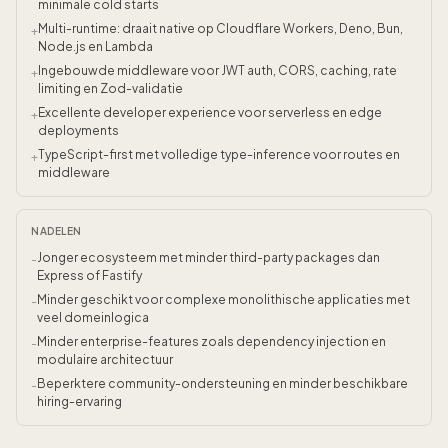
minimale cold starts
Multi-runtime: draait native op Cloudflare Workers, Deno, Bun,
+
Node.js en Lambda
Ingebouwde middleware voor JWT auth, CORS, caching, rate
+
limiting en Zod-validatie
Excellente developer experience voor serverless en edge
+
deployments
TypeScript-first met volledige type-inference voor routes en
+
middleware
NADELEN
Jonger ecosysteem met minder third-party packages dan
-
Express of Fastify
Minder geschikt voor complexe monolithische applicaties met
-
veel domeinlogica
Minder enterprise-features zoals dependency injection en
-
modulaire architectuur
Beperktere community-ondersteuning en minder beschikbare
-
hiring-ervaring