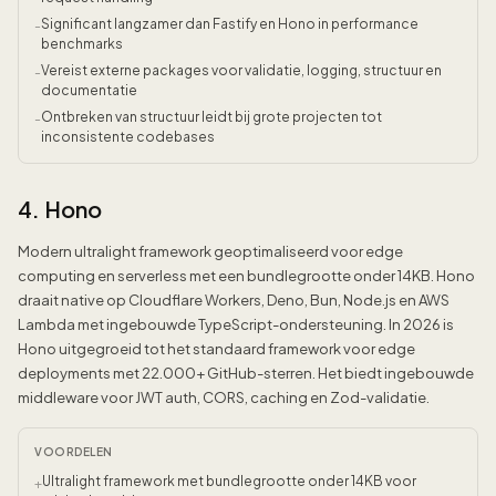
Significant langzamer dan Fastify en Hono in performance
-
benchmarks
Vereist externe packages voor validatie, logging, structuur en
-
documentatie
Ontbreken van structuur leidt bij grote projecten tot
-
inconsistente codebases
4. Hono
Modern ultralight framework geoptimaliseerd voor edge
computing en serverless met een bundlegrootte onder 14KB. Hono
draait native op Cloudflare Workers, Deno, Bun, Node.js en AWS
Lambda met ingebouwde TypeScript-ondersteuning. In 2026 is
Hono uitgegroeid tot het standaard framework voor edge
deployments met 22.000+ GitHub-sterren. Het biedt ingebouwde
middleware voor JWT auth, CORS, caching en Zod-validatie.
VOORDELEN
Ultralight framework met bundlegrootte onder 14KB voor
+