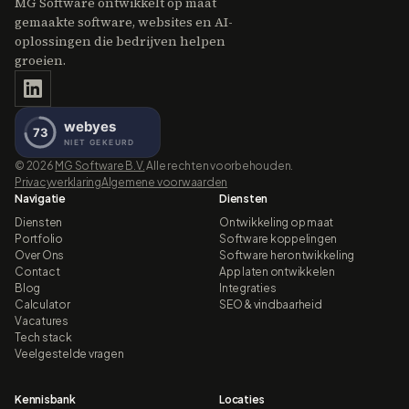
MG Software ontwikkelt op maat
gemaakte software, websites en AI-
oplossingen die bedrijven helpen
groeien.
©
2026
MG Software B.V.
Alle rechten voorbehouden.
Privacyverklaring
Algemene voorwaarden
Navigatie
Diensten
Diensten
Ontwikkeling op maat
Portfolio
Software koppelingen
Over Ons
Software herontwikkeling
Contact
App laten ontwikkelen
Blog
Integraties
Calculator
SEO & vindbaarheid
Vacatures
Tech stack
Veelgestelde vragen
Kennisbank
Locaties