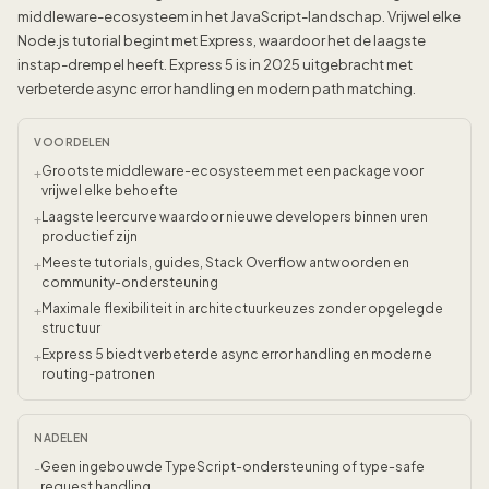
middleware-ecosysteem in het JavaScript-landschap. Vrijwel elke
Node.js tutorial begint met Express, waardoor het de laagste
instap-drempel heeft. Express 5 is in 2025 uitgebracht met
verbeterde async error handling en modern path matching.
VOORDELEN
Grootste middleware-ecosysteem met een package voor
+
vrijwel elke behoefte
Laagste leercurve waardoor nieuwe developers binnen uren
+
productief zijn
Meeste tutorials, guides, Stack Overflow antwoorden en
+
community-ondersteuning
Maximale flexibiliteit in architectuurkeuzes zonder opgelegde
+
structuur
Express 5 biedt verbeterde async error handling en moderne
+
routing-patronen
NADELEN
Geen ingebouwde TypeScript-ondersteuning of type-safe
-
request handling