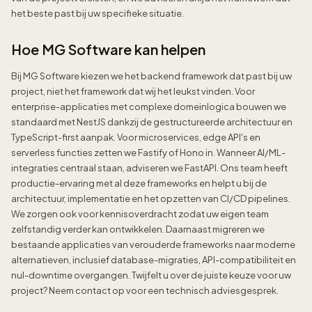
het beste past bij uw specifieke situatie.
Hoe MG Software kan helpen
Bij MG Software kiezen we het backend framework dat past bij uw
project, niet het framework dat wij het leukst vinden. Voor
enterprise-applicaties met complexe domeinlogica bouwen we
standaard met NestJS dankzij de gestructureerde architectuur en
TypeScript-first aanpak. Voor microservices, edge API's en
serverless functies zetten we Fastify of Hono in. Wanneer AI/ML-
integraties centraal staan, adviseren we FastAPI. Ons team heeft
productie-ervaring met al deze frameworks en helpt u bij de
architectuur, implementatie en het opzetten van CI/CD pipelines.
We zorgen ook voor kennisoverdracht zodat uw eigen team
zelfstandig verder kan ontwikkelen. Daarnaast migreren we
bestaande applicaties van verouderde frameworks naar moderne
alternatieven, inclusief database-migraties, API-compatibiliteit en
nul-downtime overgangen. Twijfelt u over de juiste keuze voor uw
project? Neem contact op voor een technisch adviesgesprek.