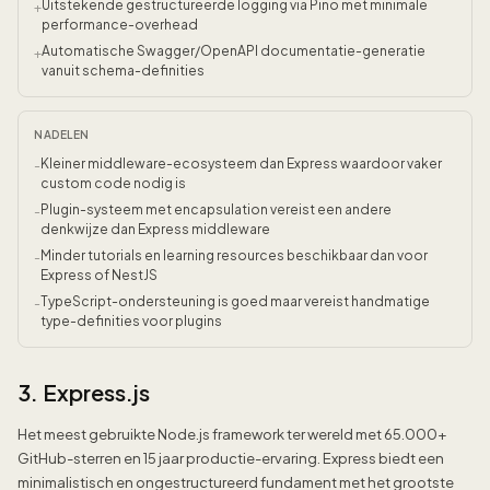
Uitstekende gestructureerde logging via Pino met minimale
+
performance-overhead
Automatische Swagger/OpenAPI documentatie-generatie
+
vanuit schema-definities
NADELEN
Kleiner middleware-ecosysteem dan Express waardoor vaker
-
custom code nodig is
Plugin-systeem met encapsulation vereist een andere
-
denkwijze dan Express middleware
Minder tutorials en learning resources beschikbaar dan voor
-
Express of NestJS
TypeScript-ondersteuning is goed maar vereist handmatige
-
type-definities voor plugins
3. Express.js
Het meest gebruikte Node.js framework ter wereld met 65.000+
GitHub-sterren en 15 jaar productie-ervaring. Express biedt een
minimalistisch en ongestructureerd fundament met het grootste