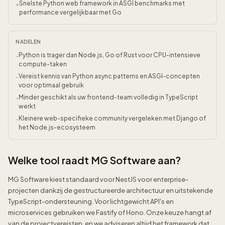
Snelste Python web framework in ASGI benchmarks met
+
performance vergelijkbaar met Go
NADELEN
Python is trager dan Node.js, Go of Rust voor CPU-intensieve
-
compute-taken
Vereist kennis van Python async patterns en ASGI-concepten
-
voor optimaal gebruik
Minder geschikt als uw frontend-team volledig in TypeScript
-
werkt
Kleinere web-specifieke community vergeleken met Django of
-
het Node.js-ecosysteem
Welke tool raadt MG Software aan?
MG Software kiest standaard voor NestJS voor enterprise-
projecten dankzij de gestructureerde architectuur en uitstekende
TypeScript-ondersteuning. Voor lichtgewicht API's en
microservices gebruiken we Fastify of Hono. Onze keuze hangt af
van de projectvereisten, en we adviseren altijd het framework dat