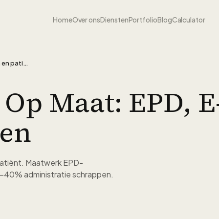
Home
Over ons
Diensten
Portfolio
Blog
Calculator
Zorgsoftware op maat: EPD, e-health en patiëntportalen
 Op Maat: EPD, E
len
 patiënt. Maatwerk EPD-
0-40% administratie schrappen.