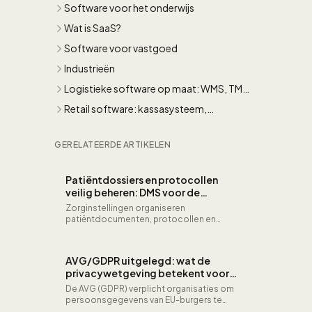
Software voor het onderwijs
Wat is SaaS?
Software voor vastgoed
Industrieën
Logistieke software op maat: WMS, TMS
en supply chain
Retail software: kassasysteem,
omnichannel en voorraadbeheer op
maat
GERELATEERDE ARTIKELEN
Patiëntdossiers en protocollen
veilig beheren: DMS voor de
zorgsector
Zorginstellingen organiseren
patiëntdocumenten, protocollen en
kwaliteitshandboeken conform NEN 7510
in een maatwerk
documentbeheersysteem.
AVG/GDPR uitgelegd: wat de
privacywetgeving betekent voor
uw software en organisatie
De AVG (GDPR) verplicht organisaties om
persoonsgegevens van EU-burgers te
beschermen via privacy by design,