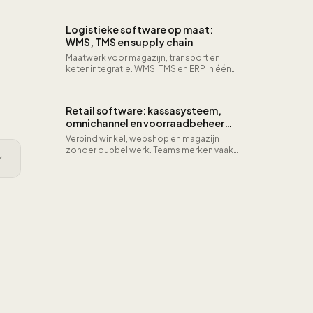
verwerkingsregisters en strenge
beveiligingsmaatregelen. Ontdek de
Logistieke software op maat:
eisen, boetes en technische
WMS, TMS en supply chain
implementatie.
Maatwerk voor magazijn, transport en
ketenintegratie. WMS, TMS en ERP in één
systeem met realtime voorraad en 15-
25% snellere orderverwerking.
Retail software: kassasysteem,
omnichannel en voorraadbeheer
op maat
Verbind winkel, webshop en magazijn
zonder dubbel werk. Teams merken vaak
10–20 uur per week minder reconciliatie
en een scherpere
voorraadnauwkeurigheid doordat POS,
e-commerce en ERP uit één waarheid
putten.