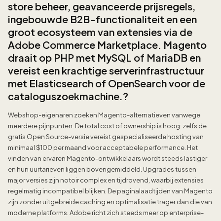
store beheer, geavanceerde prijsregels,
ingebouwde B2B-functionaliteit en een
groot ecosysteem van extensies via de
Adobe Commerce Marketplace. Magento
draait op PHP met MySQL of MariaDB en
vereist een krachtige serverinfrastructuur
met Elasticsearch of OpenSearch voor de
cataloguszoekmachine.?
Webshop-eigenaren zoeken Magento-alternatieven vanwege
meerdere pijnpunten. De total cost of ownership is hoog: zelfs de
gratis Open Source-versie vereist gespecialiseerde hosting van
minimaal $100 per maand voor acceptabele performance. Het
vinden van ervaren Magento-ontwikkelaars wordt steeds lastiger
en hun uurtarieven liggen bovengemiddeld. Upgrades tussen
major versies zijn notoir complex en tijdrovend, waarbij extensies
regelmatig incompatibel blijken. De paginalaadtijden van Magento
zijn zonder uitgebreide caching en optimalisatie trager dan die van
moderne platforms. Adobe richt zich steeds meer op enterprise-