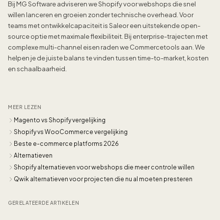
Bij MG Software adviseren we Shopify voor webshops die snel
willen lanceren en groeien zonder technische overhead. Voor
teams met ontwikkelcapaciteit is Saleor een uitstekende open-
source optie met maximale flexibiliteit. Bij enterprise-trajecten met
complexe multi-channel eisen raden we Commercetools aan. We
helpen je de juiste balans te vinden tussen time-to-market, kosten
en schaalbaarheid.
MEER LEZEN
Magento vs Shopify vergelijking
Shopify vs WooCommerce vergelijking
Beste e-commerce platforms 2026
Alternatieven
Shopify alternatieven voor webshops die meer controle willen
Qwik alternatieven voor projecten die nu al moeten presteren
GERELATEERDE ARTIKELEN