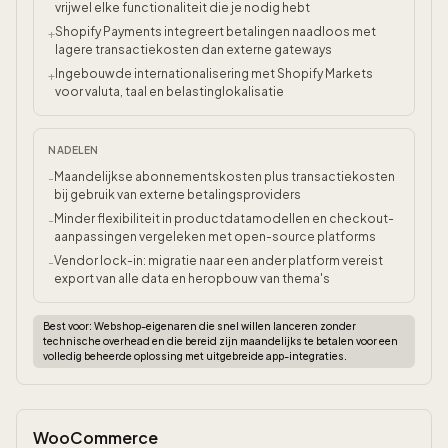
vrijwel elke functionaliteit die je nodig hebt
Shopify Payments integreert betalingen naadloos met
+
lagere transactiekosten dan externe gateways
Ingebouwde internationalisering met Shopify Markets
+
voor valuta, taal en belastinglokalisatie
NADELEN
Maandelijkse abonnementskosten plus transactiekosten
-
bij gebruik van externe betalingsproviders
Minder flexibiliteit in productdatamodellen en checkout-
-
aanpassingen vergeleken met open-source platforms
Vendor lock-in: migratie naar een ander platform vereist
-
export van alle data en heropbouw van thema's
Best voor:
Webshop-eigenaren die snel willen lanceren zonder
technische overhead en die bereid zijn maandelijks te betalen voor een
volledig beheerde oplossing met uitgebreide app-integraties.
WooCommerce