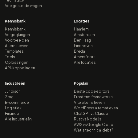
Tech stack
Veelgestelde vragen
Kennisbank
Locaties
Kennisbank
Haarlem
Vergelijkingen
Amsterdam
Voorbeelden
Den Haag
Alternatieven
Eindhoven
Templates
Breda
Tools
Amersfoort
Oplossingen
Alle locaties
API-koppelingen
Industrieën
Populair
Juridisch
Beste code editors
Zorg
Frontend frameworks
E-commerce
Vite alternatieven
Logistiek
WordPress alternatieven
Finance
ChatGPT vs Claude
Alle industrieën
Rust vs Node.js
AWS vs Google Cloud
Wat is technical debt?