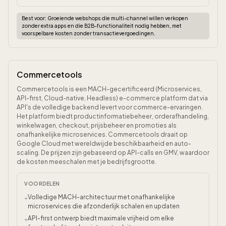
Best voor:
Groeiende webshops die multi-channel willen verkopen
zonder extra apps en die B2B-functionaliteit nodig hebben, met
voorspelbare kosten zonder transactievergoedingen.
Commercetools
Commercetools is een MACH-gecertificeerd (Microservices,
API-first, Cloud-native, Headless) e-commerce platform dat via
API's de volledige backend levert voor commerce-ervaringen.
Het platform biedt productinformatiebeheer, orderafhandeling,
winkelwagen, checkout, prijsbeheer en promoties als
onafhankelijke microservices. Commercetools draait op
Google Cloud met wereldwijde beschikbaarheid en auto-
scaling. De prijzen zijn gebaseerd op API-calls en GMV, waardoor
de kosten meeschalen met je bedrijfsgrootte.
VOORDELEN
Volledige MACH-architectuur met onafhankelijke
+
microservices die afzonderlijk schalen en updaten
API-first ontwerp biedt maximale vrijheid om elke
+