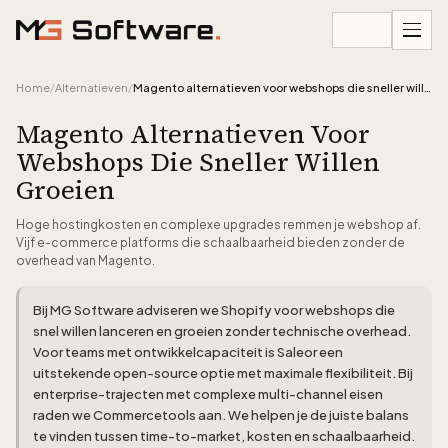
Ga naar inhoud
Home
/
Alternatieven
/
Magento alternatieven voor webshops die sneller willen groeien
Magento Alternatieven Voor
Webshops Die Sneller Willen
Groeien
Hoge hostingkosten en complexe upgrades remmen je webshop af.
Vijf e-commerce platforms die schaalbaarheid bieden zonder de
overhead van Magento.
Bij MG Software adviseren we Shopify voor webshops die
snel willen lanceren en groeien zonder technische overhead.
Voor teams met ontwikkelcapaciteit is Saleor een
uitstekende open-source optie met maximale flexibiliteit. Bij
enterprise-trajecten met complexe multi-channel eisen
raden we Commercetools aan. We helpen je de juiste balans
te vinden tussen time-to-market, kosten en schaalbaarheid.