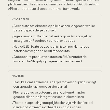
platform biedt headless commerce via de GraphQL Storefront
API en ondersteunt diverse frontend-frameworks.
VOORDELEN
Geen transactiekosten op alle plannen, ongeacht welke
+
betalingsprovider je gebruikt
Ingebouwde multi-channel verkoop via Amazon, eBay,
+
Instagram en Facebook zonder extra apps
Native B2B-features zoals prijslijsten per klantgroep,
+
offerteaanvragen en bedrijfsaccounts
Onbeperkte productvarianten en SKU's zonder de
+
limieten die Shopify op lagere plannen hanteert
NADELEN
Jaarlijkse omzetdrempels per plan: overschrijding dwingt
-
een upgrade naar een duurder plan af
Kleiner app-ecosysteem dan Shopify met minder
-
gespecialiseerde integraties voor nichemarkten
Theme-aanpassingsmogelijkheden zijn minder flexibel
-
dan WooCommerce of headless oplossingen