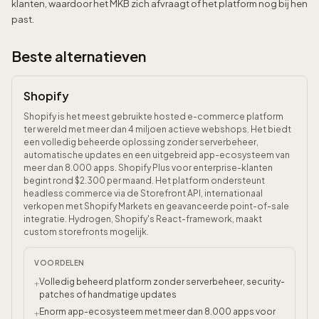
klanten, waardoor het MKB zich afvraagt of het platform nog bij hen
past.
Beste alternatieven
Shopify
Shopify is het meest gebruikte hosted e-commerce platform
ter wereld met meer dan 4 miljoen actieve webshops. Het biedt
een volledig beheerde oplossing zonder serverbeheer,
automatische updates en een uitgebreid app-ecosysteem van
meer dan 8.000 apps. Shopify Plus voor enterprise-klanten
begint rond $2.300 per maand. Het platform ondersteunt
headless commerce via de Storefront API, internationaal
verkopen met Shopify Markets en geavanceerde point-of-sale
integratie. Hydrogen, Shopify's React-framework, maakt
custom storefronts mogelijk.
VOORDELEN
Volledig beheerd platform zonder serverbeheer, security-
+
patches of handmatige updates
Enorm app-ecosysteem met meer dan 8.000 apps voor
+