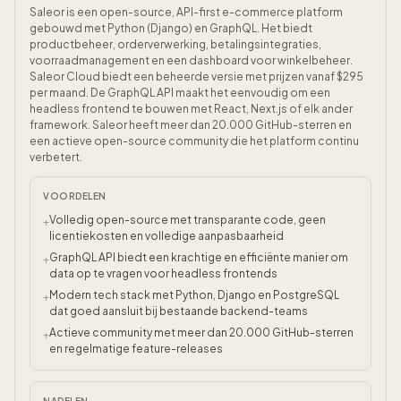
Saleor is een open-source, API-first e-commerce platform
gebouwd met Python (Django) en GraphQL. Het biedt
productbeheer, orderverwerking, betalingsintegraties,
voorraadmanagement en een dashboard voor winkelbeheer.
Saleor Cloud biedt een beheerde versie met prijzen vanaf $295
per maand. De GraphQL API maakt het eenvoudig om een
headless frontend te bouwen met React, Next.js of elk ander
framework. Saleor heeft meer dan 20.000 GitHub-sterren en
een actieve open-source community die het platform continu
verbetert.
VOORDELEN
Volledig open-source met transparante code, geen
+
licentiekosten en volledige aanpasbaarheid
GraphQL API biedt een krachtige en efficiënte manier om
+
data op te vragen voor headless frontends
Modern tech stack met Python, Django en PostgreSQL
+
dat goed aansluit bij bestaande backend-teams
Actieve community met meer dan 20.000 GitHub-sterren
+
en regelmatige feature-releases