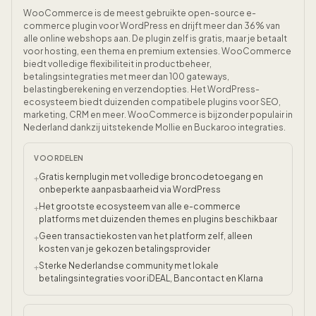
WooCommerce is de meest gebruikte open-source e-
commerce plugin voor WordPress en drijft meer dan 36% van
alle online webshops aan. De plugin zelf is gratis, maar je betaalt
voor hosting, een thema en premium extensies. WooCommerce
biedt volledige flexibiliteit in productbeheer,
betalingsintegraties met meer dan 100 gateways,
belastingberekening en verzendopties. Het WordPress-
ecosysteem biedt duizenden compatibele plugins voor SEO,
marketing, CRM en meer. WooCommerce is bijzonder populair in
Nederland dankzij uitstekende Mollie en Buckaroo integraties.
VOORDELEN
Gratis kernplugin met volledige broncodetoegang en
+
onbeperkte aanpasbaarheid via WordPress
Het grootste ecosysteem van alle e-commerce
+
platforms met duizenden themes en plugins beschikbaar
Geen transactiekosten van het platform zelf, alleen
+
kosten van je gekozen betalingsprovider
Sterke Nederlandse community met lokale
+
betalingsintegraties voor iDEAL, Bancontact en Klarna