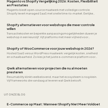
Magento vs Shopify Vergelijking 2026: Kosten, Flexibiliteit
en Prestaties
Magento biedt open-source maatwerk met volledige controle.
Shopify levert managed SaaS met snelle time-to-market. Eerlijke
kostenvergelijking en advies voor jouw webshop.
Shopify alternatieven voor webshops die meer controle
willen
Transactiekosten en beperkte aanpassingsmogelijkheden duwen je
webshop in een keurslijf. Vijf platforms met meer vrijheid voor
groeiende winkels.
Shopify of WooCommerce voor jouw webshop in 2026?
Hosted SaaS versus WordPress maatwerk: vergelijk kosten, snelheid
en schaalbaarheid. Zo kies je het juiste e-commerce platform voor
jouw situatie.
Qwik alternatieven voor projecten die nu al moeten
presteren
Resumability klinkt veelbelovend, maar het ecosysteem is nog klein.
Vijf frameworks die vandaag al leveren wat Qwik belooft.
UIT ONZE BLOG
E-Commerce op Maat: Wanneer Shopify Niet Meer Voldoet