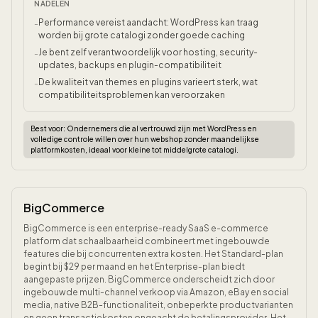
NADELEN
Performance vereist aandacht: WordPress kan traag
-
worden bij grote catalogi zonder goede caching
Je bent zelf verantwoordelijk voor hosting, security-
-
updates, backups en plugin-compatibiliteit
De kwaliteit van themes en plugins varieert sterk, wat
-
compatibiliteitsproblemen kan veroorzaken
Best voor:
Ondernemers die al vertrouwd zijn met WordPress en
volledige controle willen over hun webshop zonder maandelijkse
platformkosten, ideaal voor kleine tot middelgrote catalogi.
BigCommerce
BigCommerce is een enterprise-ready SaaS e-commerce
platform dat schaalbaarheid combineert met ingebouwde
features die bij concurrenten extra kosten. Het Standard-plan
begint bij $29 per maand en het Enterprise-plan biedt
aangepaste prijzen. BigCommerce onderscheidt zich door
ingebouwde multi-channel verkoop via Amazon, eBay en social
media, native B2B-functionaliteit, onbeperkte productvarianten
en geen transactiekosten ongeacht de betalingsprovider. Het