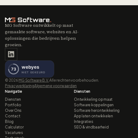
MG Software ontwikkelt op maat
gemaakte software, websites en AI-
oplossingen die bedrijven helpen
groeien.
©
2026
MG Software B.V.
Alle rechten voorbehouden.
Privacyverklaring
Algemene voorwaarden
Navigatie
Diensten
Diensten
Ontwikkeling op maat
Portfolio
Software koppelingen
Over Ons
Software herontwikkeling
Contact
App laten ontwikkelen
Blog
Integraties
Calculator
SEO & vindbaarheid
Vacatures