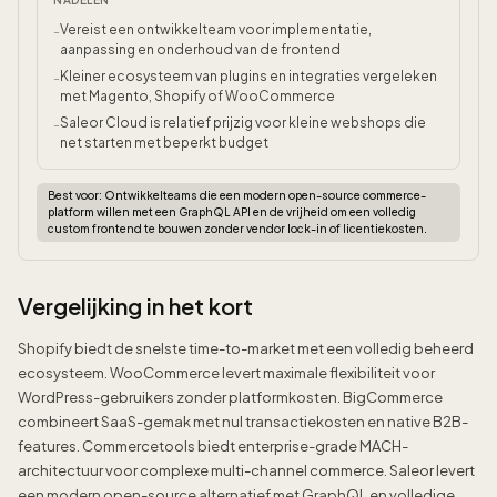
NADELEN
Vereist een ontwikkelteam voor implementatie,
-
aanpassing en onderhoud van de frontend
Kleiner ecosysteem van plugins en integraties vergeleken
-
met Magento, Shopify of WooCommerce
Saleor Cloud is relatief prijzig voor kleine webshops die
-
net starten met beperkt budget
Best voor:
Ontwikkelteams die een modern open-source commerce-
platform willen met een GraphQL API en de vrijheid om een volledig
custom frontend te bouwen zonder vendor lock-in of licentiekosten.
Vergelijking in het kort
Shopify biedt de snelste time-to-market met een volledig beheerd
ecosysteem. WooCommerce levert maximale flexibiliteit voor
WordPress-gebruikers zonder platformkosten. BigCommerce
combineert SaaS-gemak met nul transactiekosten en native B2B-
features. Commercetools biedt enterprise-grade MACH-
architectuur voor complexe multi-channel commerce. Saleor levert
een modern open-source alternatief met GraphQL en volledige