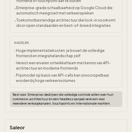
frontend of touchpoint aan te sluiten
Enterprise-grade schaalbaarheid op Google Cloud die
+
automatisch meegroeit met verkeerspieken
Toekomstbestendige architectuur die lock-in voorkomt
+
door open standaarden en best-of-breed integraties
NADELEN
Hoge implementatiekosten: je bouwt de volledige
-
frontend en integratielandschap zelf
Vereist een ervaren ontwikkelteam met kennis van API-
-
architectuur en moderne frontends
Prijsmodel op basis van API-calls kan onvoorspelbaar
-
worden bij hoge verkeersvolumes
Best voor:
Enterprise-bedrijven die volledige controle willen over hun
commerce-architectuur en een headless aanpak vereisen voor
meerdere verkoopkanalen, touchpoints en internationale markten.
Saleor