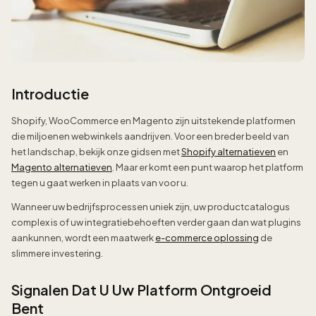
Introductie
Shopify, WooCommerce en Magento zijn uitstekende platformen
die miljoenen webwinkels aandrijven. Voor een breder beeld van
het landschap, bekijk onze gidsen met
Shopify alternatieven
en
Magento alternatieven
. Maar er komt een punt waarop het platform
tegen u gaat werken in plaats van voor u.
Wanneer uw bedrijfsprocessen uniek zijn, uw productcatalogus
complex is of uw integratiebehoeften verder gaan dan wat plugins
aankunnen, wordt een maatwerk
e-commerce oplossing
de
slimmere investering.
Signalen Dat U Uw Platform Ontgroeid
Bent