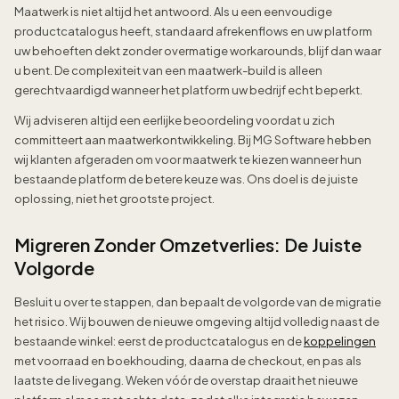
Maatwerk is niet altijd het antwoord. Als u een eenvoudige
productcatalogus heeft, standaard afrekenflows en uw platform
uw behoeften dekt zonder overmatige workarounds, blijf dan waar
u bent. De complexiteit van een maatwerk-build is alleen
gerechtvaardigd wanneer het platform uw bedrijf echt beperkt.
Wij adviseren altijd een eerlijke beoordeling voordat u zich
committeert aan maatwerkontwikkeling. Bij MG Software hebben
wij klanten afgeraden om voor maatwerk te kiezen wanneer hun
bestaande platform de betere keuze was. Ons doel is de juiste
oplossing, niet het grootste project.
Migreren Zonder Omzetverlies: De Juiste
Volgorde
Besluit u over te stappen, dan bepaalt de volgorde van de migratie
het risico. Wij bouwen de nieuwe omgeving altijd volledig naast de
bestaande winkel: eerst de productcatalogus en de
koppelingen
met voorraad en boekhouding, daarna de checkout, en pas als
laatste de livegang. Weken vóór de overstap draait het nieuwe