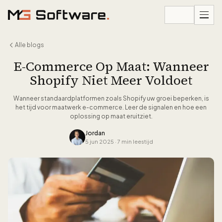
Ga naar inhoud
Alle blogs
E-Commerce Op Maat: Wanneer
Shopify Niet Meer Voldoet
Wanneer standaardplatformen zoals Shopify uw groei beperken, is
het tijd voor maatwerk e-commerce. Leer de signalen en hoe een
oplossing op maat eruitziet.
Jordan
5 jun 2025
·
7 min leestijd