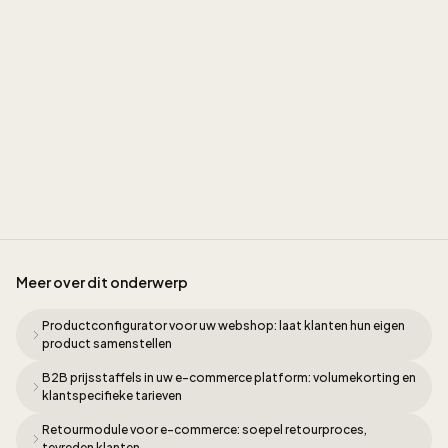
Jordan
Meer over dit onderwerp
Productconfigurator voor uw webshop: laat klanten hun eigen
product samenstellen
B2B prijsstaffels in uw e-commerce platform: volumekorting en
klantspecifieke tarieven
Retourmodule voor e-commerce: soepel retourproces,
tevreden klanten