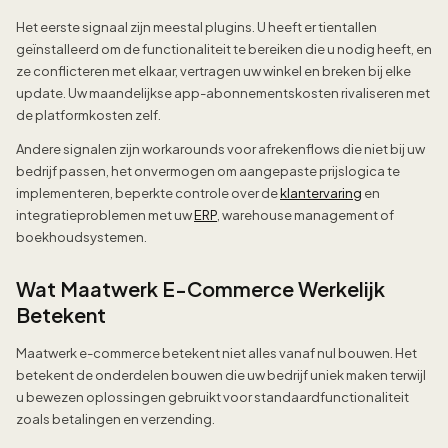
Het eerste signaal zijn meestal plugins. U heeft er tientallen
geïnstalleerd om de functionaliteit te bereiken die u nodig heeft, en
ze conflicteren met elkaar, vertragen uw winkel en breken bij elke
update. Uw maandelijkse app-abonnementskosten rivaliseren met
de platformkosten zelf.
Andere signalen zijn workarounds voor afrekenflows die niet bij uw
bedrijf passen, het onvermogen om aangepaste prijslogica te
implementeren, beperkte controle over de
klantervaring
en
integratieproblemen met uw
ERP
, warehouse management of
boekhoudsystemen.
Wat Maatwerk E-Commerce Werkelijk
Betekent
Maatwerk e-commerce betekent niet alles vanaf nul bouwen. Het
betekent de onderdelen bouwen die uw bedrijf uniek maken terwijl
u bewezen oplossingen gebruikt voor standaardfunctionaliteit
zoals betalingen en verzending.