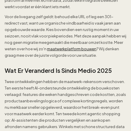
platform al mee met echte data, zodat elke integratie bewezen
werkt voordat er één klant iets merkt.
Voor de livegang zelf geldt: behoud elke URL of leg een 301-
redirect vast, want uw organische vindbaarheid is vaak jaren aan
opgebouwde waarde. Kies bovendien een rustig moment in uw
seizoen, nooit vlak voor piekperiodes. Met deze aanpak hebben wij
nog geen migratie meegemaakt die meetbaar omzet kostte. Meer
weten over hoe wij zo'n
maatwerkplatform bouwen
? Wij denken
graag mee over de juiste volgorde voor uw situatie.
Wat Er Veranderd Is Sinds Medio 2025
Twee ontwikkelingen hebben de maatwerk-rekensom verschoven.
Ten eerste heeft AI-ondersteunde ontwikkeling de bouwkosten
verlaagd: features die weken handgeschreven code kostten, zoals
productaanbevelingslogica of complexe kortingsregels, worden
nu merkbaar sneller opgeleverd, waardoor het break-even punt
voor maatwerk eerder komt. Ten tweede komt agentic shopping
op: AI-assistenten die producten vergelijken en aankopen
afronden namens gebruikers. Winkels met schone structured data