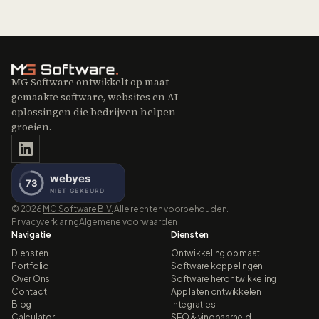
MG Software ontwikkelt op maat
gemaakte software, websites en AI-
oplossingen die bedrijven helpen
groeien.
©
2026
MG Software B.V.
Alle rechten voorbehouden.
Privacyverklaring
Algemene voorwaarden
Navigatie
Diensten
Diensten
Ontwikkeling op maat
Portfolio
Software koppelingen
Over Ons
Software herontwikkeling
Contact
App laten ontwikkelen
Blog
Integraties
Calculator
SEO & vindbaarheid