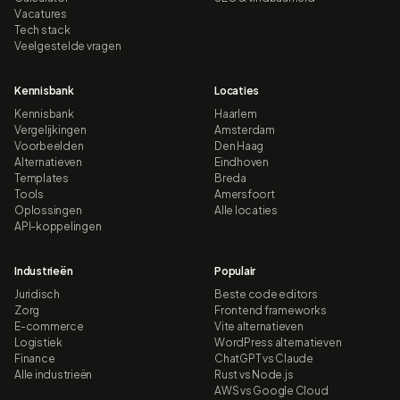
Vacatures
Tech stack
Veelgestelde vragen
Kennisbank
Locaties
Kennisbank
Haarlem
Vergelijkingen
Amsterdam
Voorbeelden
Den Haag
Alternatieven
Eindhoven
Templates
Breda
Tools
Amersfoort
Oplossingen
Alle locaties
API-koppelingen
Industrieën
Populair
Juridisch
Beste code editors
Zorg
Frontend frameworks
E-commerce
Vite alternatieven
Logistiek
WordPress alternatieven
Finance
ChatGPT vs Claude
Alle industrieën
Rust vs Node.js
AWS vs Google Cloud