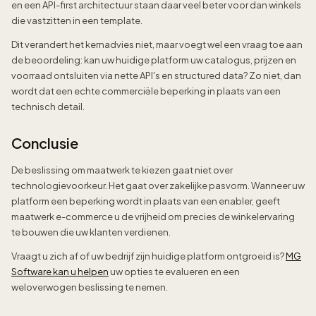
en een API-first architectuur staan daar veel beter voor dan winkels
die vastzitten in een template.
Dit verandert het kernadvies niet, maar voegt wel een vraag toe aan
de beoordeling: kan uw huidige platform uw catalogus, prijzen en
voorraad ontsluiten via nette API's en structured data? Zo niet, dan
wordt dat een echte commerciële beperking in plaats van een
technisch detail.
Conclusie
De beslissing om maatwerk te kiezen gaat niet over
technologievoorkeur. Het gaat over zakelijke pasvorm. Wanneer uw
platform een beperking wordt in plaats van een enabler, geeft
maatwerk e-commerce u de vrijheid om precies de winkelervaring
te bouwen die uw klanten verdienen.
Vraagt u zich af of uw bedrijf zijn huidige platform ontgroeid is?
MG
Software kan u helpen
uw opties te evalueren en een
weloverwogen beslissing te nemen.