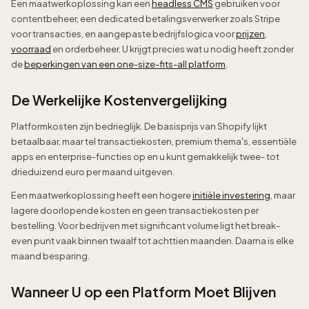
Een maatwerkoplossing kan een
headless CMS
gebruiken voor
contentbeheer, een dedicated betalingsverwerker zoals Stripe
voor transacties, en aangepaste bedrijfslogica voor
prijzen
,
voorraad
en orderbeheer. U krijgt precies wat u nodig heeft zonder
de
beperkingen van een one-size-fits-all platform
.
De Werkelijke Kostenvergelijking
Platformkosten zijn bedrieglijk. De basisprijs van Shopify lijkt
betaalbaar, maar tel transactiekosten, premium thema's, essentiële
apps en enterprise-functies op en u kunt gemakkelijk twee- tot
drieduizend euro per maand uitgeven.
Een maatwerkoplossing heeft een hogere
initiële investering
, maar
lagere doorlopende kosten en geen transactiekosten per
bestelling. Voor bedrijven met significant volume ligt het break-
even punt vaak binnen twaalf tot achttien maanden. Daarna is elke
maand besparing.
Wanneer U op een Platform Moet Blijven