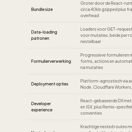
Groter door de React-runt
Bundle size
circa 40kb gzipped plus f
overhead
Loaders voor GET-request
Data-loading
voor mutaties, beide per 
patronen
nestelbaar
Progressieve formulieren 
Formulierverwerking
forms, actions en automati
na mutaties
Platform-agnostisch via a
Deployment opties
Node, Cloudflare Workers,
React-gebaseerde DX met
Developer
en JSX, plus Remix-specifi
experience
conventies
Krachtige nested routes m