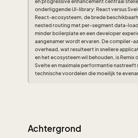
en progressive enhancement centraal stelle
onderliggende UI-library: React versus Svel
React-ecosysteem, de brede beschikbaarhe
nested routing met per-segment data-loadin
minder boilerplate en een developer experi
aangenamer wordt ervaren. De compiler-aan
overhead, wat resulteert in snellere applica
en het ecosysteem wil behouden, is Remix d
Svelte en maximale performantie nastreeft 
technische voordelen die moeilijk te evenar
Achtergrond