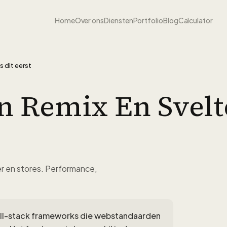
Home
Over ons
Diensten
Portfolio
Blog
Calculator
 dit eerst
n Remix En Svelte
r en stores. Performance,
full-stack frameworks die webstandaarden