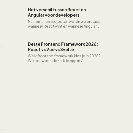
model?
Het verschil tussen React en
Angular voor developers
Na tientallen projecten weten we precies
wanneer React wint en wanneer Angular
logischer is: leercurve, DX en lange
termijn.
Beste Frontend Framework 2026:
React vs Vue vs Svelte
Welk frontend framework kies je in 2026?
We bouwden dezelfde app in 7
frameworks (React, Next.js, Vue, Nuxt,
Svelte, Angular, Astro). Bundlegrootte,
Core Web Vitals en NL hiring vergeleken.