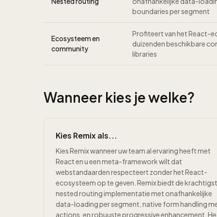
Nested routing
onafhankelijke data-loadin
boundaries per segment
Profiteert van het React
Ecosysteem en
duizenden beschikbare c
community
libraries
Wanneer kies je welke?
Kies Remix als...
Kies Remix wanneer uw team al ervaring heeft met
React en u een meta-framework wilt dat
webstandaarden respecteert zonder het React-
ecosysteem op te geven. Remix biedt de krachtigs
nested routing implementatie met onafhankelijke
data-loading per segment, native form handling m
actions, en robuuste progressive enhancement. Het