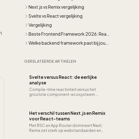
Next.js vs Remix vergelijking
Svelte vs React vergelijking
Vergelijking
n
Beste Frontend Framework 2026: React
vs Vue vs Svelte
Welke backend framework past bij jouw
team?
GERELATEERDE ARTIKELEN
Svelte versus React: de eerlijke
analyse
Compile-time reactiviteit versus het
grootste component-ecosysteem.
Bundle, hiring en lange termijn in één
verhaal.
Het verschil tussen Next.js en Remix
voor React-teams
Met RSC en App Router domineert Next;
Remix zet sterk op webstandaarden en
nested routing. Welke past bij jouw data-