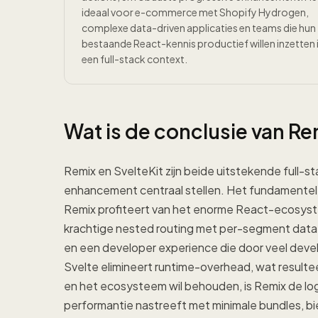
ideaal voor e-commerce met Shopify Hydrogen,
complexe data-driven applicaties en teams die hun
bestaande React-kennis productief willen inzetten 
een full-stack context.
Wat is de conclusie van Re
Remix en SvelteKit zijn beide uitstekende full
enhancement centraal stellen. Het fundamentele 
Remix profiteert van het enorme React-ecosyst
krachtige nested routing met per-segment data-l
en een developer experience die door veel deve
Svelte elimineert runtime-overhead, wat resultee
en het ecosysteem wil behouden, is Remix de log
performantie nastreeft met minimale bundles, bi