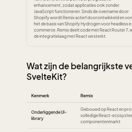
enhancement, zodat applicaties ook zonder
JavaScript functioneren. Sinds de overname door
Shopify wordt Remix actief doorontwikkeld en vo
het de basis van Shopify Hydrogen voor headless e
commerce. Remix deelt code met React Router 7, 
de integratielaag met React versterkt.
Wat zijn de belangrijkste 
SvelteKit?
Kenmerk
Remix
Gebouwd op React en profi
Onderliggende UI-
volledige React-ecosyste
library
componentenmarkt