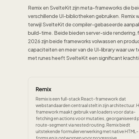
Remix en SvelteKit zijn meta-frameworks die be
verschillende UI-bibliotheken gebruiken. Remix
terwijl SvelteKit de compiler-gebaseerde aanpak 
build-time. Beide bieden server-side rendering, f
2026 zijn beide frameworks volwassen en produc
capaciteiten en meer van de UI-library waar uw 
met runes heeft SvelteKit een significant krach
Remix
Remix is een full-stack React-framework dat
webstandaarden centraal stelt in zijn architectuur. 
framework maakt gebruik van loaders voor data-
fetching en actions voor mutaties, georganiseerd 
route-segment via nested routing. Remix biedt
uitstekende formulierverwerking met native HTML-
forms en is ontworpen voor progressive