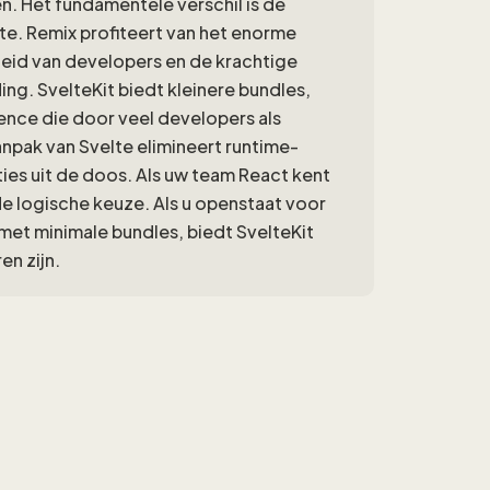
n. Het fundamentele verschil is de
te. Remix profiteert van het enorme
id van developers en de krachtige
g. SvelteKit biedt kleinere bundles,
ence die door veel developers als
pak van Svelte elimineert runtime-
ties uit de doos. Als uw team React kent
e logische keuze. Als u openstaat voor
met minimale bundles, biedt SvelteKit
en zijn.