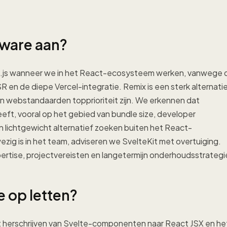
tware aan?
t.js wanneer we in het React-ecosysteem werken, vanwege 
en de diepe Vercel-integratie. Remix is een sterk alternati
 webstandaarden topprioriteit zijn. We erkennen dat
ft, vooral op het gebied van bundle size, developer
n lichtgewicht alternatief zoeken buiten het React-
ig is in het team, adviseren we SvelteKit met overtuiging.
ertise, projectvereisten en langetermijn onderhoudsstrategi
 op letten?
et herschrijven van Svelte-componenten naar React JSX en he