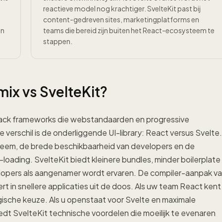
reactieve model nog krachtiger. SvelteKit past bij
content-gedreven sites, marketingplatforms en
in
teams die bereid zijn buiten het React-ecosysteem te
stappen.
mix vs SvelteKit?
-stack frameworks die webstandaarden en progressive
verschil is de onderliggende UI-library: React versus Svelte.
eem, de brede beschikbaarheid van developers en de
oading. SvelteKit biedt kleinere bundles, minder boilerplate
lopers als aangenamer wordt ervaren. De compiler-aanpak v
rt in snellere applicaties uit de doos. Als uw team React kent
ische keuze. Als u openstaat voor Svelte en maximale
edt SvelteKit technische voordelen die moeilijk te evenaren