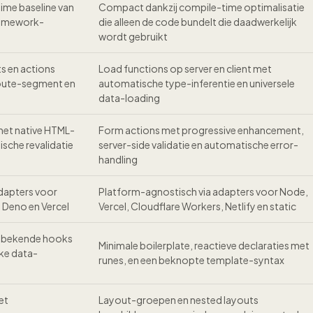
ime baseline van
Compact dankzij compile-time optimalisatie
ramework-
die alleen de code bundelt die daadwerkelijk
wordt gebruikt
s en actions
Load functions op server en client met
route-segment en
automatische type-inferentie en universele
data-loading
met native HTML-
Form actions met progressive enhancement,
sche revalidatie
server-side validatie en automatische error-
handling
dapters voor
Platform-agnostisch via adapters voor Node,
 Deno en Vercel
Vercel, Cloudflare Workers, Netlify en static
 bekende hooks
Minimale boilerplate, reactieve declaraties met
eke data-
runes, en een beknopte template-syntax
et
Layout-groepen en nested layouts