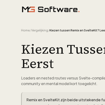
Ga naar inhoud
Home
/
Vergelijking
/
Kiezen tussen Remix en SvelteKit? Lees
Kiezen Tusse
Eerst
Loaders en nested routes versus Svelte-compile
community en mental model kort toegelicht.
Remix en SvelteKit zijn beide uitstekende 