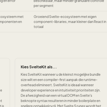
g en error
beschikbaar, maar minder granulaire controle
per segment
-ecosysteem met
Groeiend Svelte-ecosysteem met eigen
omponenten en
component-libraries, maar kleiner dan React in
totaal
Kies SvelteKit als...
Kies SvelteKit wanneer u de kleinst mogelijke bundle
size wilt en een compiler-first aanpak die runtime-
overhead elimineert. SvelteKit is ideaal wanneer
te
developer experience en intuitiviteit prioriteiten zijn.
De afwezigheid van een virtual DOM en Svelte's
et
beknopte syntax resulteren in minder boilerplate en
 is
snellere ontwikkelcycli. Met Svelte 5 runes wordt het