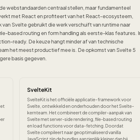
ide webstandaarden centraal stellen, maar fundamenteel
 werkt met React en profiteert van het React-ecosysteem,
van Svelte gebruikt die werk verschuift van runtime naar
ile-based routing en form handling als eerste-klas features. I
tion-ready. De keuze hangt minder af van technische
team het meest productief mee is. De opkomst van Svelte 5
tigere basis gegeven.
SvelteKit
SvelteKit is het officiële applicatie-framework voor
Het
Svelte, ontwikkeld en onderhouden door het Svelte-
kernteam. Het combineert de compiler-aanpak van
per
Svelte met server-side rendering, file-based routing
en load functions voor data-fetching. Doordat
Svelte compileert naar geoptimaliseerd vanilla
JavaScript zijn de bundles aanzienlijk kleiner dan bij