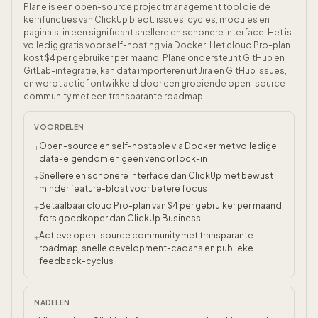
Plane is een open-source projectmanagement tool die de
kernfuncties van ClickUp biedt: issues, cycles, modules en
pagina's, in een significant snellere en schonere interface. Het is
volledig gratis voor self-hosting via Docker. Het cloud Pro-plan
kost $4 per gebruiker per maand. Plane ondersteunt GitHub en
GitLab-integratie, kan data importeren uit Jira en GitHub Issues,
en wordt actief ontwikkeld door een groeiende open-source
community met een transparante roadmap.
VOORDELEN
Open-source en self-hostable via Docker met volledige
+
data-eigendom en geen vendor lock-in
Snellere en schonere interface dan ClickUp met bewust
+
minder feature-bloat voor betere focus
Betaalbaar cloud Pro-plan van $4 per gebruiker per maand,
+
fors goedkoper dan ClickUp Business
Actieve open-source community met transparante
+
roadmap, snelle development-cadans en publieke
feedback-cyclus
NADELEN