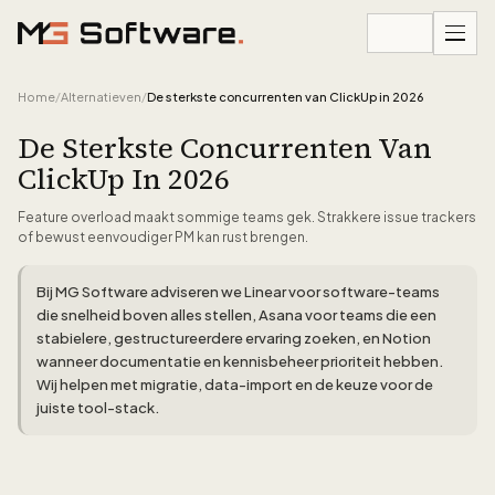
Ga naar inhoud
Home
/
Alternatieven
/
De sterkste concurrenten van ClickUp in 2026
De Sterkste Concurrenten Van
ClickUp In 2026
Feature overload maakt sommige teams gek. Strakkere issue trackers
of bewust eenvoudiger PM kan rust brengen.
Bij MG Software adviseren we Linear voor software-teams
die snelheid boven alles stellen, Asana voor teams die een
stabielere, gestructureerdere ervaring zoeken, en Notion
wanneer documentatie en kennisbeheer prioriteit hebben.
Wij helpen met migratie, data-import en de keuze voor de
juiste tool-stack.