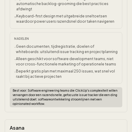
automatische backlog-grooming die best practices
afdwingt
Keyboard-first design met uitgebreide sneltoetsen
+
waardoor power users razendsnel door taken navigeren
NADELEN
Geen documenten, tijdregistratie, doelen of
-
whiteboards: uitsluitend issue tracking en projectplanning
Alleen geschikt voor software development teams, niet
-
voor cross-functionele marketing of operationele teams
Beperkt gratis plan met maximaal 250 issues, wat snel vol
-
raakt bij actieve projecten
Best voor:
Software engineering teams die ClickUp's complexiteit willen
vervangen door een razendsnelle, gefocuste issue tracker die een ding
uitstekend doet: softwareontwikkeling stroomlijnen met een
opinionated workflow.
Asana