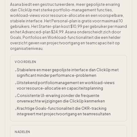
Asana biedt een gestructureerdere, meer gepolijste ervaring
dan ClickUp met sterke portfolio-management functies,
workload-views voor resource-allocatie en een voorspelbare,
stabiele interface. Het Personal-plan is gratis voor maximaal 10
gebruikers. Het Starter-plan kost $10,99 per gebruiker per maand
en het Advanced-plan $24,99. Asana onderscheidt zich door
Goals, Portfolios en Workload-functionaliteit die een helder
overzicht geven van projectvoortgang en teamcapaciteit op
organisatieniveau.
VOORDELEN
Stabielere en meer gepolijste interface dan ClickUp met
+
significant minder performance-problemen
Uitstekend portfoliomanagement en workload-views
+
voor resource-allocatie en capaciteitsplanning
Consistente UI-ervaring zonder de frequente
+
onverwachte wijzigingen die ClickUp kenmerken
Krachtige Goals-functionaliteit die OKR-tracking
+
integreert met projectvoortgang en teamresultaten
NADELEN