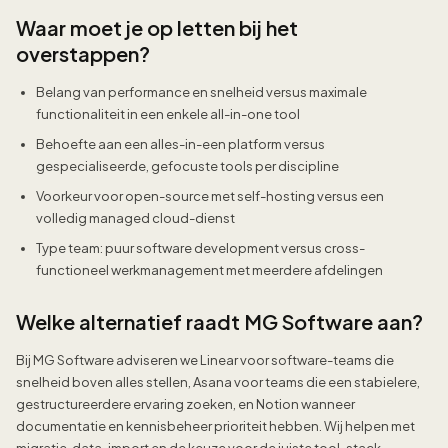
Waar moet je op letten bij het
overstappen?
Belang van performance en snelheid versus maximale
functionaliteit in een enkele all-in-one tool
Behoefte aan een alles-in-een platform versus
gespecialiseerde, gefocuste tools per discipline
Voorkeur voor open-source met self-hosting versus een
volledig managed cloud-dienst
Type team: puur software development versus cross-
functioneel werkmanagement met meerdere afdelingen
Welke alternatief raadt MG Software aan?
Bij MG Software adviseren we Linear voor software-teams die
snelheid boven alles stellen, Asana voor teams die een stabielere,
gestructureerdere ervaring zoeken, en Notion wanneer
documentatie en kennisbeheer prioriteit hebben. Wij helpen met