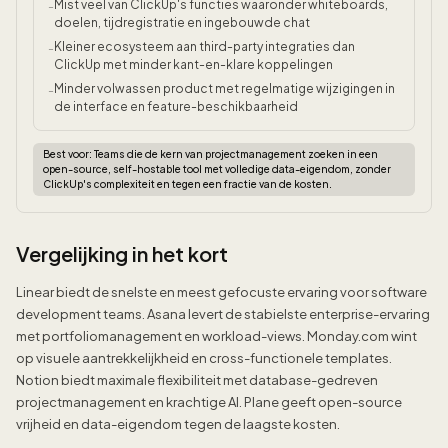
Mist veel van ClickUp's functies waaronder whiteboards,
-
doelen, tijdregistratie en ingebouwde chat
Kleiner ecosysteem aan third-party integraties dan
-
ClickUp met minder kant-en-klare koppelingen
Minder volwassen product met regelmatige wijzigingen in
-
de interface en feature-beschikbaarheid
Best voor:
Teams die de kern van projectmanagement zoeken in een
open-source, self-hostable tool met volledige data-eigendom, zonder
ClickUp's complexiteit en tegen een fractie van de kosten.
Vergelijking in het kort
Linear biedt de snelste en meest gefocuste ervaring voor software
development teams. Asana levert de stabielste enterprise-ervaring
met portfoliomanagement en workload-views. Monday.com wint
op visuele aantrekkelijkheid en cross-functionele templates.
Notion biedt maximale flexibiliteit met database-gedreven
projectmanagement en krachtige AI. Plane geeft open-source
vrijheid en data-eigendom tegen de laagste kosten.