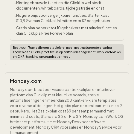
Mist ingebouwde functies die ClickUp wel biedt:
-
documenten, whiteboards, tijdregistratie en chat
Hogere prijs voor vergelijkbare functies: Starter kost
-
$10,99 versus ClickUp Unlimited voor $7 per gebruiker
Gratis plan beperkt tot 10 gebruikers met minder functies
-
dan ClickUp's Free Forever-plan
Best voor:
Teams die een stabielere, meer gestructureerde ervaring
zoeken dan ClickUp met focus op portfoliomanagement, workload-views
en OKR-tracking op organisatieniveau.
Monday.com
Monday.com biedt een visueel aantrekkelijker en intuitiever
platform dan ClickUp met kleurrijke boards, sterke
automatiseringen en meer dan 200 kant-en-klare templates
voor diverse afdelingen. Het gratis plan ondersteunt maximaal 2
gebruikers. Het Basic-plan kost $9 per seat per maand met
minimaal 3 seats, Standard $12 en Pro $19. Monday.com Work OS
breidt het platform uit met Monday Dev voor software
development, Monday CRM voor sales en Monday Service voor
IT-management.