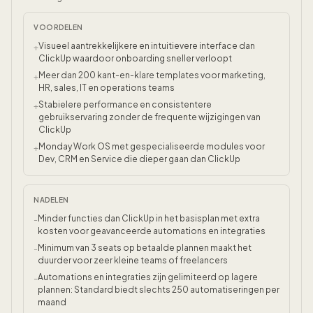
VOORDELEN
Visueel aantrekkelijkere en intuitievere interface dan
+
ClickUp waardoor onboarding sneller verloopt
Meer dan 200 kant-en-klare templates voor marketing,
+
HR, sales, IT en operations teams
Stabielere performance en consistentere
+
gebruikservaring zonder de frequente wijzigingen van
ClickUp
Monday Work OS met gespecialiseerde modules voor
+
Dev, CRM en Service die dieper gaan dan ClickUp
NADELEN
Minder functies dan ClickUp in het basisplan met extra
-
kosten voor geavanceerde automations en integraties
Minimum van 3 seats op betaalde plannen maakt het
-
duurder voor zeer kleine teams of freelancers
Automations en integraties zijn gelimiteerd op lagere
-
plannen: Standard biedt slechts 250 automatiseringen per
maand