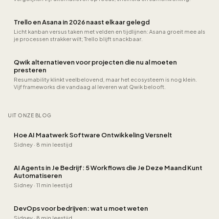
Trello en Asana in 2026 naast elkaar gelegd
Licht kanban versus taken met velden en tijdlijnen: Asana groeit mee als
je processen strakker wilt; Trello blijft snackbaar.
Qwik alternatieven voor projecten die nu al moeten
presteren
Resumability klinkt veelbelovend, maar het ecosysteem is nog klein.
Vijf frameworks die vandaag al leveren wat Qwik belooft.
UIT ONZE BLOG
Hoe AI Maatwerk Software Ontwikkeling Versnelt
Sidney
·
8 min leestijd
AI Agents in Je Bedrijf: 5 Workflows die Je Deze Maand Kunt
Automatiseren
Sidney
·
11 min leestijd
DevOps voor bedrijven: wat u moet weten
Sidney
·
8 min leestijd