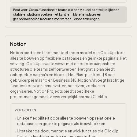
Best voor:
Cross-functionele teams die een visueel aantrekkelijker en
stabieler platform zoeken met kant-en-klare templates en
gespecialiseerde modules voor verschillende afdelingen.
Notion
Notion biedt een fundamenteel ander model dan ClickUp door
alles te bouwen op flexibele databases en gelinkte pagina's. Het
vervangt ClickUp's vaste views met eindeloos aanpasbare
structuren die teams zelf ontwerpen. Het gratis plan biedt
onbeperkte pagina's en blocks. Het Plus-plan kost $8 per
gebruiker per maand en Business $15. Notion AI voegt krachtige
functies toe voor samenvatten, schrijven, zoeken en
organiseren. Notion Projects biedt specifieke
projectmanagement-views vergelijkbaar met ClickUp.
VOORDELEN
Unieke flexibiliteit door alles te bouwen op relationele
+
databases en gelinkte pagina's als bouwblokken
Uitstekende documentatie en wiki-functies die ClickUp
+
Docs in diepte en bruikbaarheid overtreffen