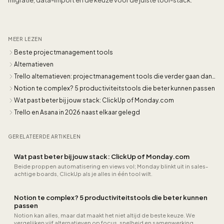
migratie, data-import en de keuze voor de juiste tool-stack.
MEER LEZEN
Beste projectmanagement tools
Alternatieven
Trello alternatieven: projectmanagement tools die verder gaan dan
kanban
Notion te complex? 5 productiviteitstools die beter kunnen passen
Wat past beter bij jouw stack: ClickUp of Monday.com
Trello en Asana in 2026 naast elkaar gelegd
GERELATEERDE ARTIKELEN
Wat past beter bij jouw stack: ClickUp of Monday.com
Beide proppen automatisering en views vol; Monday blinkt uit in sales-
achtige boards, ClickUp als je alles in één tool wilt.
Notion te complex? 5 productiviteitstools die beter kunnen
passen
Notion kan alles, maar dat maakt het niet altijd de beste keuze. We
vergelijken vijf alternatieven op focus, snelheid en samenwerking.