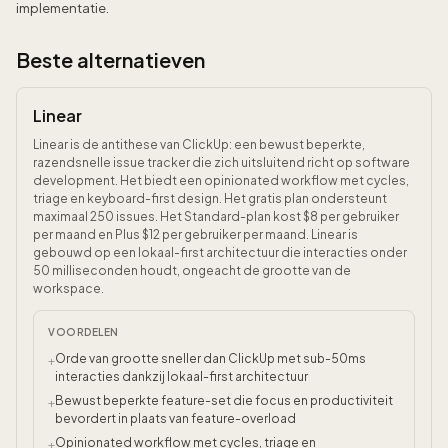
implementatie.
Beste alternatieven
Linear
Linear is de antithese van ClickUp: een bewust beperkte,
razendsnelle issue tracker die zich uitsluitend richt op software
development. Het biedt een opinionated workflow met cycles,
triage en keyboard-first design. Het gratis plan ondersteunt
maximaal 250 issues. Het Standard-plan kost $8 per gebruiker
per maand en Plus $12 per gebruiker per maand. Linear is
gebouwd op een lokaal-first architectuur die interacties onder
50 milliseconden houdt, ongeacht de grootte van de
workspace.
VOORDELEN
Orde van grootte sneller dan ClickUp met sub-50ms
+
interacties dankzij lokaal-first architectuur
Bewust beperkte feature-set die focus en productiviteit
+
bevordert in plaats van feature-overload
Opinionated workflow met cycles, triage en
+