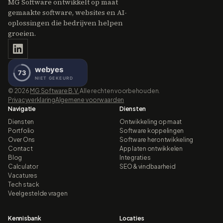
MG Software ontwikkelt op maat
gemaakte software, websites en AI-
oplossingen die bedrijven helpen
groeien.
©
2026
MG Software B.V.
Alle rechten voorbehouden.
Privacyverklaring
Algemene voorwaarden
Navigatie
Diensten
Diensten
Ontwikkeling op maat
Portfolio
Software koppelingen
Over Ons
Software herontwikkeling
Contact
App laten ontwikkelen
Blog
Integraties
Calculator
SEO & vindbaarheid
Vacatures
Tech stack
Veelgestelde vragen
Kennisbank
Locaties