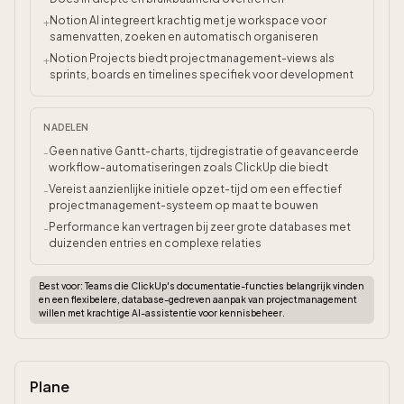
Notion AI integreert krachtig met je workspace voor
+
samenvatten, zoeken en automatisch organiseren
Notion Projects biedt projectmanagement-views als
+
sprints, boards en timelines specifiek voor development
NADELEN
Geen native Gantt-charts, tijdregistratie of geavanceerde
-
workflow-automatiseringen zoals ClickUp die biedt
Vereist aanzienlijke initiele opzet-tijd om een effectief
-
projectmanagement-systeem op maat te bouwen
Performance kan vertragen bij zeer grote databases met
-
duizenden entries en complexe relaties
Best voor:
Teams die ClickUp's documentatie-functies belangrijk vinden
en een flexibelere, database-gedreven aanpak van projectmanagement
willen met krachtige AI-assistentie voor kennisbeheer.
Plane