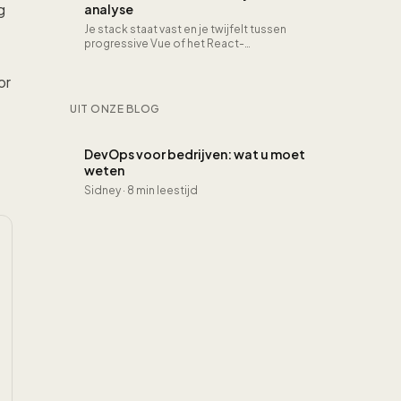
g
analyse
Je stack staat vast en je twijfelt tussen
progressive Vue of het React-
ecosysteem. Hiring, DX en libraries in één
beeld.
or
UIT ONZE BLOG
DevOps voor bedrijven: wat u moet
weten
Sidney
·
8 min leestijd