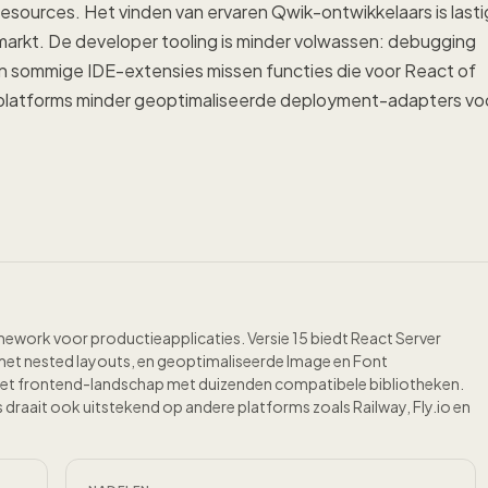
sources. Het vinden van ervaren Qwik-ontwikkelaars is lasti
 markt. De developer tooling is minder volwassen: debugging
en sommige IDE-extensies missen functies die voor React of
ngplatforms minder geoptimaliseerde deployment-adapters vo
amework voor productieapplicaties. Versie 15 biedt React Server
met nested layouts, en geoptimaliseerde Image en Font
het frontend-landschap met duizenden compatibele bibliotheken.
 draait ook uitstekend op andere platforms zoals Railway, Fly.io en