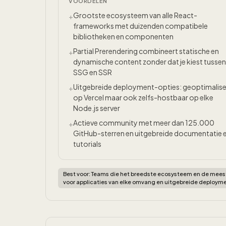
VOORDELEN
Grootste ecosysteem van alle React-
+
frameworks met duizenden compatibele
bibliotheken en componenten
Partial Prerendering combineert statische en
+
dynamische content zonder dat je kiest tussen
SSG en SSR
Uitgebreide deployment-opties: geoptimalis
+
op Vercel maar ook zelfs-hostbaar op elke
Node.js server
Actieve community met meer dan 125.000
+
GitHub-sterren en uitgebreide documentatie 
tutorials
Best voor:
Teams die het breedste ecosysteem en de meest
voor applicaties van elke omvang en uitgebreide deploy