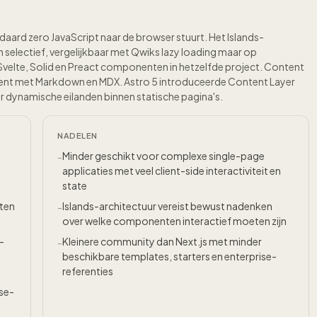
aard zero JavaScript naar de browser stuurt. Het Islands-
selectief, vergelijkbaar met Qwiks lazy loading maar op
velte, Solid en Preact componenten in hetzelfde project. Content
ent met Markdown en MDX. Astro 5 introduceerde Content Layer
r dynamische eilanden binnen statische pagina's.
NADELEN
Minder geschikt voor complexe single-page
-
applicaties met veel client-side interactiviteit en
state
nten
Islands-architectuur vereist bewust nadenken
-
over welke componenten interactief moeten zijn
-
Kleinere community dan Next.js met minder
-
beschikbare templates, starters en enterprise-
referenties
se-