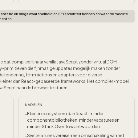
entatie en blogs waar snelheid en SEO prioriteit hebben en waar de meeste
ementen.
e dat compileert naar vanilla JavaScript zonder virtual DOM
ity-primitieven die fijnmazige updates mogelijk maken zonder
side rendering, form actions en adapters voor diverse
t kleiner dan React-gebaseerde frameworks. Het compiler-model
vaScript naar de browser te sturen.
NADELEN
Kleiner ecosysteem dan React: minder
-
componentbibliotheken, minder vacatures en
minder Stack Overflow antwoorden
Svelte 5 runes vereisen een omschakeling van het
-