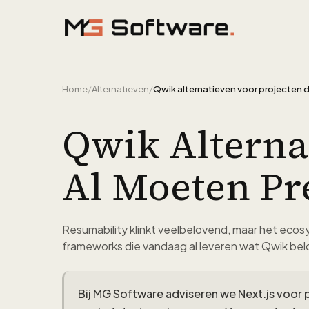
Ga naar inhoud
Home
/
Alternatieven
/
Qwik Alterna
Al Moeten Pr
Resumability klinkt veelbelovend, maar het ecosys
frameworks die vandaag al leveren wat Qwik bel
Bij MG Software adviseren we Next.js voor