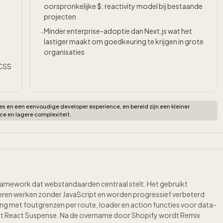
oorspronkelijke $: reactivity model bij bestaande
projecten
Minder enterprise-adoptie dan Next.js wat het
-
lastiger maakt om goedkeuring te krijgen in grote
organisaties
 CSS
en een eenvoudige developer experience, en bereid zijn een kleiner
e en lagere complexiteit.
 framework dat webstandaarden centraal stelt. Het gebruikt
eren werken zonder JavaScript en worden progressief verbeterd
ing met foutgrenzen per route, loader en action functies voor data-
et React Suspense. Na de overname door Shopify wordt Remix