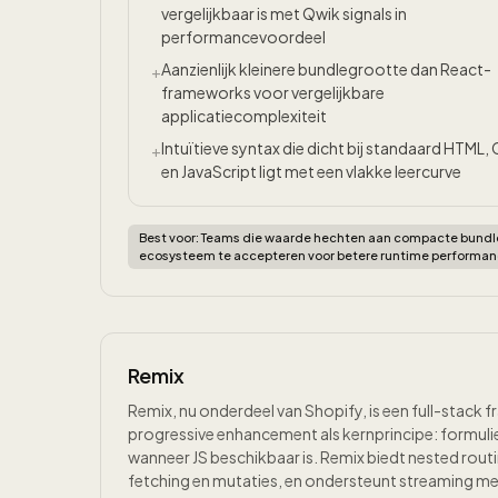
vergelijkbaar is met Qwik signals in
performancevoordeel
Aanzienlijk kleinere bundlegrootte dan React-
+
frameworks voor vergelijkbare
applicatiecomplexiteit
Intuïtieve syntax die dicht bij standaard HTML,
+
en JavaScript ligt met een vlakke leercurve
Best voor:
Teams die waarde hechten aan compacte bundles 
ecosysteem te accepteren voor betere runtime performanc
Remix
Remix, nu onderdeel van Shopify, is een full-stack
progressive enhancement als kernprincipe: formuli
wanneer JS beschikbaar is. Remix biedt nested rout
fetching en mutaties, en ondersteunt streaming m