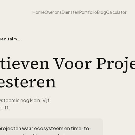
Home
Over ons
Diensten
Portfolio
Blog
Calculator
Qwik alternatieven voor projecten die nu al moeten presteren
tieven Voor Proj
esteren
teem is nog klein. Vijf
ooft.
 projecten waar ecosysteem en time-to-