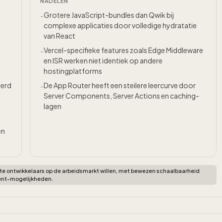
NADELEN
Grotere JavaScript-bundles dan Qwik bij
-
complexe applicaties door volledige hydratatie
van React
Vercel-specifieke features zoals Edge Middleware
-
en ISR werken niet identiek op andere
hostingplatforms
eerd
De App Router heeft een steilere leercurve door
-
Server Components, Server Actions en caching-
lagen
en
e ontwikkelaars op de arbeidsmarkt willen, met bewezen schaalbaarheid
ment-mogelijkheden.