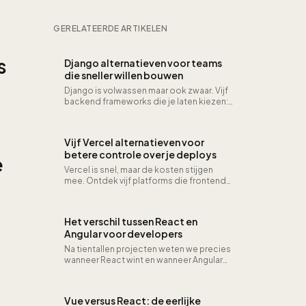
controle over je deploys
GERELATEERDE ARTIKELEN
s
Django alternatieven voor teams
die sneller willen bouwen
Django is volwassen maar ook zwaar. Vijf
backend frameworks die je laten kiezen:
meer snelheid, meer flexibiliteit of allebei.
Vijf Vercel alternatieven voor
betere controle over je deploys
e
Vercel is snel, maar de kosten stijgen
mee. Ontdek vijf platforms die frontend-
hosting net zo goed of beter doen, van
Netlify tot zelf-gehost met Coolify.
Het verschil tussen React en
Angular voor developers
Na tientallen projecten weten we precies
wanneer React wint en wanneer Angular
logischer is: leercurve, DX en lange
termijn.
Vue versus React: de eerlijke