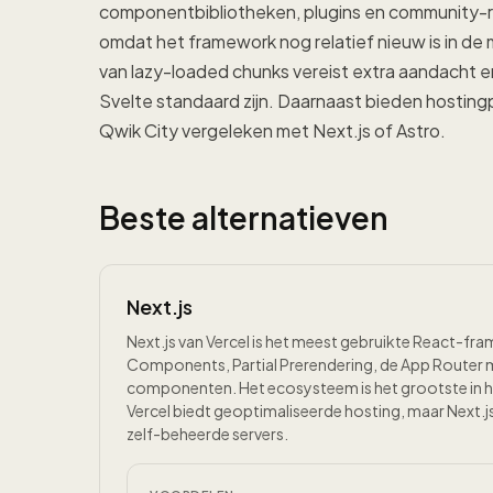
componentbibliotheken, plugins en community-re
omdat het framework nog relatief nieuw is in de
van lazy-loaded chunks vereist extra aandacht 
Svelte standaard zijn. Daarnaast bieden hosti
Qwik City vergeleken met Next.js of Astro.
Beste alternatieven
Next.js
Next.js van Vercel is het meest gebruikte React-fr
Components, Partial Prerendering, de App Router 
componenten. Het ecosysteem is het grootste in 
Vercel biedt geoptimaliseerde hosting, maar Next.js
zelf-beheerde servers.