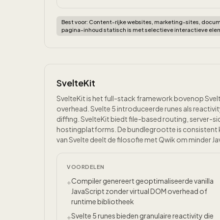
Best voor:
Content-rijke websites, marketing-sites, docum
pagina-inhoud statisch is met selectieve interactieve el
SvelteKit
SvelteKit is het full-stack framework bovenop Svelt
overhead. Svelte 5 introduceerde runes als reactiv
diffing. SvelteKit biedt file-based routing, server-
hostingplatforms. De bundlegrootte is consisten
van Svelte deelt de filosofie met Qwik om minder Ja
VOORDELEN
Compiler genereert geoptimaliseerde vanilla
+
JavaScript zonder virtual DOM overhead of
runtime bibliotheek
Svelte 5 runes bieden granulaire reactivity die
+