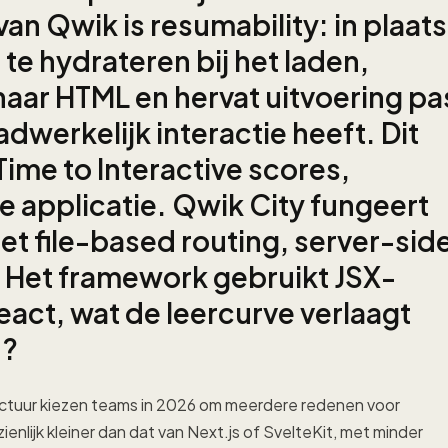
an Qwik is resumability: in plaats
 te hydrateren bij het laden,
 naar HTML en hervat uitvoering pa
werkelijk interactie heeft. Dit
Time to Interactive scores,
e applicatie. Qwik City fungeert
t file-based routing, server-sid
. Het framework gebruikt JSX-
eact, wat de leercurve verlaagt
.?
ctuur kiezen teams in 2026 om meerdere redenen voor
nlijk kleiner dan dat van Next.js of SvelteKit, met minder