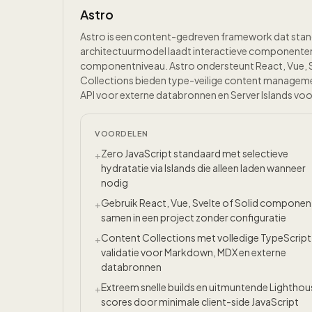
Astro
Astro is een content-gedreven framework dat stand
architectuurmodel laadt interactieve componenten 
componentniveau. Astro ondersteunt React, Vue, S
Collections bieden type-veilige content managem
API voor externe databronnen en Server Islands voo
VOORDELEN
Zero JavaScript standaard met selectieve
+
hydratatie via Islands die alleen laden wanneer
nodig
Gebruik React, Vue, Svelte of Solid compone
+
samen in een project zonder configuratie
Content Collections met volledige TypeScript
+
validatie voor Markdown, MDX en externe
databronnen
Extreem snelle builds en uitmuntende Lighthou
+
scores door minimale client-side JavaScript