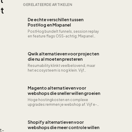
GERELATEERDE ARTIKELEN
t
De echte verschillen tussen
PostHog en Mixpanel
PostHog bundelt funnels, session replay
en feature flags OSS-achtig; Mixpanel
blijft laser op events en cohorts voor
marketeers.
Qwik alternatieven voor projecten
die nu al moeten presteren
Resumability klinkt veelbelovend, maar
het ecosysteem is nog klein. Vijf
frameworks die vandaag al leveren wat
Qwik belooft.
Magento alternatieven voor
webshops die sneller willen groeien
Hoge hostingkosten en complexe
upgrades remmen je webshop af. Vijf e-
commerce platforms die schaalbaarheid
bieden zonder de overhead van
Magento.
Shopify alternatieven voor
webshops die meer controle willen
t-