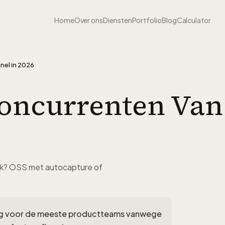
Home
Over ons
Diensten
Portfolio
Blog
Calculator
nel in 2026
Concurrenten Van
lijk? OSS met autocapture of
og voor de meeste productteams vanwege