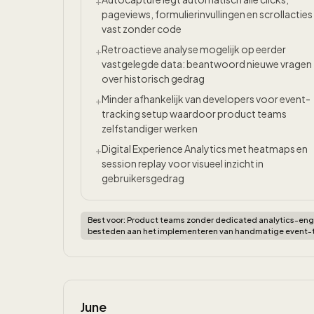
+
pageviews, formulierinvullingen en scrollacties
vast zonder code
Retroactieve analyse mogelijk op eerder
+
vastgelegde data: beantwoord nieuwe vragen
over historisch gedrag
Minder afhankelijk van developers voor event-
+
tracking setup waardoor product teams
zelfstandiger werken
Digital Experience Analytics met heatmaps en
+
session replay voor visueel inzicht in
gebruikersgedrag
Best voor:
Product teams zonder dedicated analytics-engin
besteden aan het implementeren van handmatige event-t
June