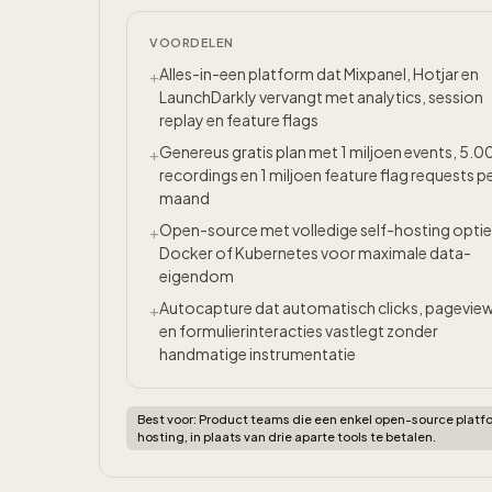
VOORDELEN
Alles-in-een platform dat Mixpanel, Hotjar en
+
LaunchDarkly vervangt met analytics, session
replay en feature flags
Genereus gratis plan met 1 miljoen events, 5.0
+
recordings en 1 miljoen feature flag requests p
maand
Open-source met volledige self-hosting optie 
+
Docker of Kubernetes voor maximale data-
eigendom
Autocapture dat automatisch clicks, pagevie
+
en formulierinteracties vastlegt zonder
handmatige instrumentatie
Best voor:
Product teams die een enkel open-source platform
hosting, in plaats van drie aparte tools te betalen.