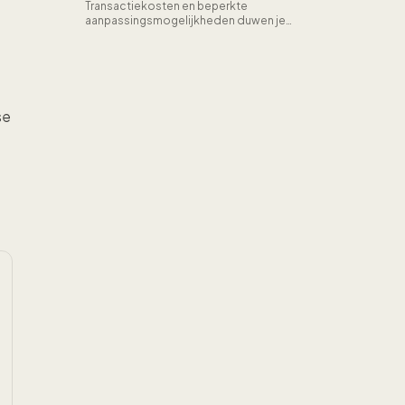
Transactiekosten en beperkte
aanpassingsmogelijkheden duwen je
webshop in een keurslijf. Vijf platforms
met meer vrijheid voor groeiende winkels.
se