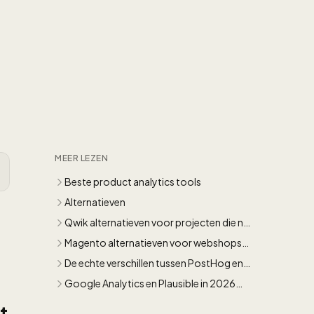
MEER LEZEN
Beste product analytics tools
Alternatieven
Qwik alternatieven voor projecten die nu
al moeten presteren
Magento alternatieven voor webshops
die sneller willen groeien
De echte verschillen tussen PostHog en
Mixpanel
Google Analytics en Plausible in 2026
naast elkaar gelegd
t