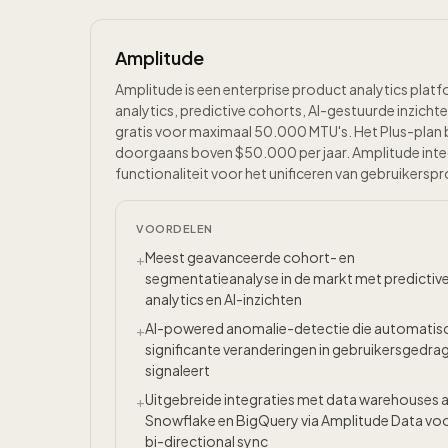
Amplitude
Amplitude is een enterprise product analytics pla
analytics, predictive cohorts, AI-gestuurde inzicht
gratis voor maximaal 50.000 MTU's. Het Plus-plan be
doorgaans boven $50.000 per jaar. Amplitude inte
functionaliteit voor het unificeren van gebruikerspr
VOORDELEN
Meest geavanceerde cohort- en
+
segmentatieanalyse in de markt met predictiv
analytics en AI-inzichten
AI-powered anomalie-detectie die automatis
+
significante veranderingen in gebruikersgedra
signaleert
Uitgebreide integraties met data warehouses a
+
Snowflake en BigQuery via Amplitude Data vo
bi-directional sync