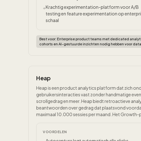
Krachtig experimentation-platform voor A/B
+
testing en feature experimentation op enterpr
schaal
Best voor:
Enterprise product teams met dedicated analyt
cohorts en AI-gestuurde inzichten nodig hebben voor dat
Heap
Heap is een product analytics platform dat zich on
gebruikersinteracties vast zonder handmatige event
scrollgedrag en meer. Heap biedt retroactieve anal
beantwoorden over gedrag dat plaatsvond voordat j
maximaal 10.000 sessies per maand. Het Growth-pla
VOORDELEN
Autocapture legt automatisch alle clicks,