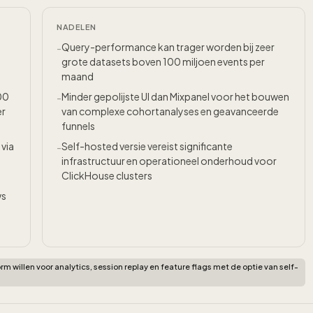
NADELEN
Query-performance kan trager worden bij zeer
-
grote datasets boven 100 miljoen events per
maand
00
Minder gepolijste UI dan Mixpanel voor het bouwen
-
er
van complexe cohortanalyses en geavanceerde
funnels
via
Self-hosted versie vereist significante
-
infrastructuur en operationeel onderhoud voor
ClickHouse clusters
ws
 willen voor analytics, session replay en feature flags met de optie van self-