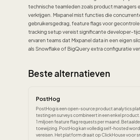
technische teamleden zoals product managers en
verkrijgen. Mixpanel mist functies die concurrent
gebruikersgedrag, feature flags voor gecontrole
tracking setup vereist significante developer-t
ervaren teams dat Mixpanel data in een eigen s
als Snowflake of BigQuery extra configuratie ver
Beste alternatieven
PostHog
PostHog is een open-source product analytics platfo
testing en surveys combineert in een enkel product.
1 miljoen feature flag requests per maand. Betaalde
toewijzing. PostHog kan volledig self-hosted wor
vereisen. Het platform draait op ClickHouse voor 