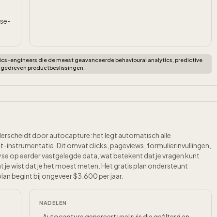
ise-
ics-engineers die de meest geavanceerde behavioural analytics, predictive
agedreven productbeslissingen.
derscheidt door autocapture: het legt automatisch alle
-instrumentatie. Dit omvat clicks, pageviews, formulierinvullingen,
yse op eerder vastgelegde data, wat betekent dat je vragen kunt
e wist dat je het moest meten. Het gratis plan ondersteunt
n begint bij ongeveer $3.600 per jaar.
NADELEN
Autocapture genereert veel ruis die gefilterd en