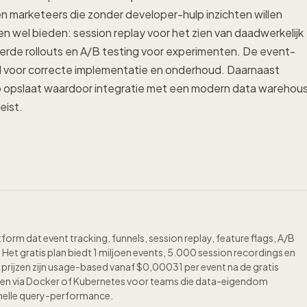
 marketeers die zonder developer-hulp inzichten willen
en wel bieden: session replay voor het zien van daadwerkelijk
erde rollouts en A/B testing voor experimenten. De event-
ijd voor correcte implementatie en onderhoud. Daarnaast
ilo opslaat waardoor integratie met een modern data warehou
eist.
rm dat event tracking, funnels, session replay, feature flags, A/B
 Het gratis plan biedt 1 miljoen events, 5.000 session recordings en
 prijzen zijn usage-based vanaf $0,00031 per event na de gratis
den via Docker of Kubernetes voor teams die data-eigendom
snelle query-performance.