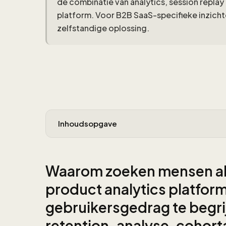
de combinatie van analytics, session replay
platform. Voor B2B SaaS-specifieke inzichte
zelfstandige oplossing.
Inhoudsopgave
Waarom zoeken mensen alt
product analytics platfor
gebruikersgedrag te begrij
retention-analyse, cohort