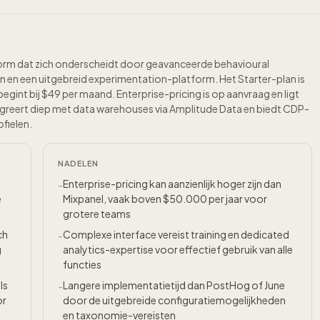
tform dat zich onderscheidt door geavanceerde behavioural
en en een uitgebreid experimentation-platform. Het Starter-plan is
gint bij $49 per maand. Enterprise-pricing is op aanvraag en ligt
greert diep met data warehouses via Amplitude Data en biedt CDP-
ofielen.
NADELEN
Enterprise-pricing kan aanzienlijk hoger zijn dan
-
e
Mixpanel, vaak boven $50.000 per jaar voor
grotere teams
ch
Complexe interface vereist training en dedicated
-
g
analytics-expertise voor effectief gebruik van alle
functies
ls
Langere implementatietijd dan PostHog of June
-
or
door de uitgebreide configuratiemogelijkheden
en taxonomie-vereisten