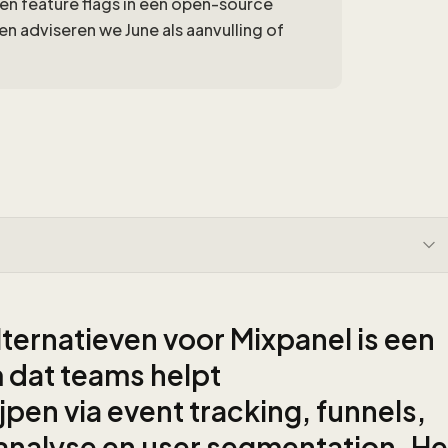
 en feature flags in een open-source
n adviseren we June als aanvulling of
ernatieven voor Mixpanel is een
m dat teams helpt
pen via event tracking, funnels,
analyse en user segmentation. He