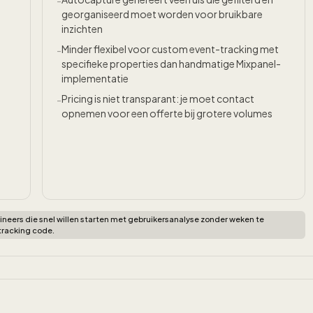
-
georganiseerd moet worden voor bruikbare
inzichten
Minder flexibel voor custom event-tracking met
-
specifieke properties dan handmatige Mixpanel-
implementatie
Pricing is niet transparant: je moet contact
-
opnemen voor een offerte bij grotere volumes
eers die snel willen starten met gebruikersanalyse zonder weken te
racking code.