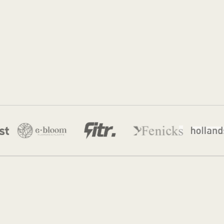
Sidney de Geus
22 mei 2026
·
13 min leestijd