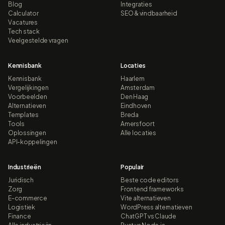
Blog
Integraties
Calculator
SEO & vindbaarheid
Vacatures
Tech stack
Veelgestelde vragen
Kennisbank
Locaties
Kennisbank
Haarlem
Vergelijkingen
Amsterdam
Voorbeelden
Den Haag
Alternatieven
Eindhoven
Templates
Breda
Tools
Amersfoort
Oplossingen
Alle locaties
API-koppelingen
Industrieën
Populair
Juridisch
Beste code editors
Zorg
Frontend frameworks
E-commerce
Vite alternatieven
Logistiek
WordPress alternatieven
Finance
ChatGPT vs Claude