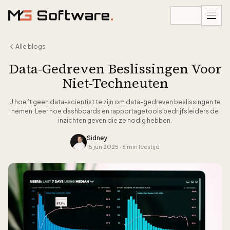
Ga naar inhoud
Alle blogs
Data-Gedreven Beslissingen Voor
Niet-Techneuten
U hoeft geen data-scientist te zijn om data-gedreven beslissingen te
nemen. Leer hoe dashboards en rapportagetools bedrijfsleiders de
inzichten geven die ze nodig hebben.
Sidney
15 jun 2025
·
6 min leestijd