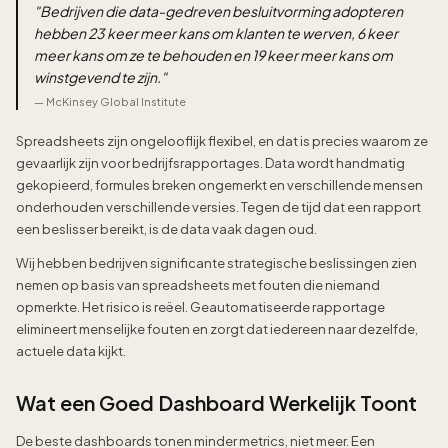
"
Bedrijven die data-gedreven besluitvorming adopteren
hebben 23 keer meer kans om klanten te werven, 6 keer
meer kans om ze te behouden en 19 keer meer kans om
winstgevend te zijn.
"
—
McKinsey Global Institute
Spreadsheets zijn ongelooflijk flexibel, en dat is precies waarom ze
gevaarlijk zijn voor bedrijfsrapportages. Data wordt handmatig
gekopieerd, formules breken ongemerkt en verschillende mensen
onderhouden verschillende versies. Tegen de tijd dat een rapport
een beslisser bereikt, is de data vaak dagen oud.
Wij hebben bedrijven significante strategische beslissingen zien
nemen op basis van spreadsheets met fouten die niemand
opmerkte. Het risico is reëel. Geautomatiseerde rapportage
elimineert menselijke fouten en zorgt dat iedereen naar dezelfde,
actuele data kijkt.
Wat een Goed Dashboard Werkelijk Toont
De beste dashboards tonen minder metrics, niet meer. Een