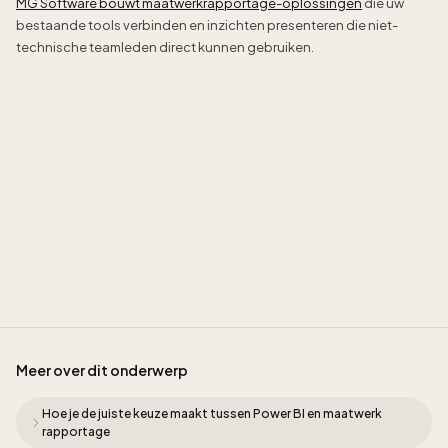
MG Software bouwt maatwerkrapportage-oplossingen
die uw
bestaande tools verbinden en inzichten presenteren die niet-
technische teamleden direct kunnen gebruiken.
Sidney
Meer over dit onderwerp
Hoe je de juiste keuze maakt tussen Power BI en maatwerk
rapportage