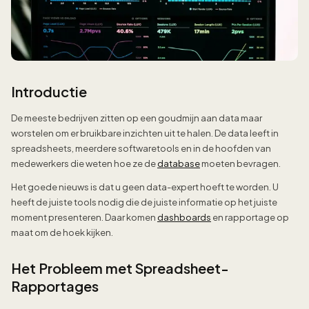
Introductie
De meeste bedrijven zitten op een goudmijn aan data maar
worstelen om er bruikbare inzichten uit te halen. De data leeft in
spreadsheets, meerdere softwaretools en in de hoofden van
medewerkers die weten hoe ze de
database
moeten bevragen.
Het goede nieuws is dat u geen data-expert hoeft te worden. U
heeft de juiste tools nodig die de juiste informatie op het juiste
moment presenteren. Daar komen
dashboards
en rapportage op
maat om de hoek kijken.
Het Probleem met Spreadsheet-
Rapportages