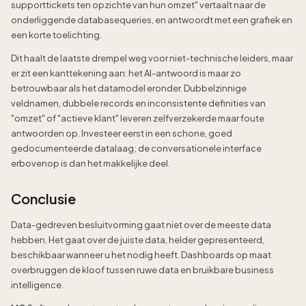
supporttickets ten opzichte van hun omzet" vertaalt naar de
onderliggende databasequeries, en antwoordt met een grafiek en
een korte toelichting.
Dit haalt de laatste drempel weg voor niet-technische leiders, maar
er zit een kanttekening aan: het AI-antwoord is maar zo
betrouwbaar als het datamodel eronder. Dubbelzinnige
veldnamen, dubbele records en inconsistente definities van
"omzet" of "actieve klant" leveren zelfverzekerde maar foute
antwoorden op. Investeer eerst in een schone, goed
gedocumenteerde datalaag; de conversationele interface
erbovenop is dan het makkelijke deel.
Conclusie
Data-gedreven besluitvorming gaat niet over de meeste data
hebben. Het gaat over de juiste data, helder gepresenteerd,
beschikbaar wanneer u het nodig heeft. Dashboards op maat
overbruggen de kloof tussen ruwe data en bruikbare business
intelligence.