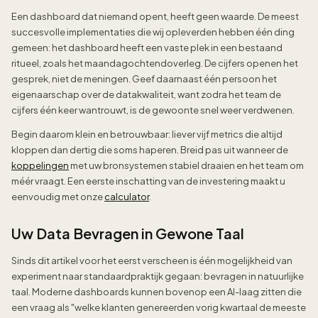
Een dashboard dat niemand opent, heeft geen waarde. De meest
succesvolle implementaties die wij opleverden hebben één ding
gemeen: het dashboard heeft een vaste plek in een bestaand
ritueel, zoals het maandagochtendoverleg. De cijfers openen het
gesprek, niet de meningen. Geef daarnaast één persoon het
eigenaarschap over de datakwaliteit, want zodra het team de
cijfers één keer wantrouwt, is de gewoonte snel weer verdwenen.
Begin daarom klein en betrouwbaar: liever vijf metrics die altijd
kloppen dan dertig die soms haperen. Breid pas uit wanneer de
koppelingen
met uw bronsystemen stabiel draaien en het team om
méér vraagt. Een eerste inschatting van de investering maakt u
eenvoudig met onze
calculator
.
Uw Data Bevragen in Gewone Taal
Sinds dit artikel voor het eerst verscheen is één mogelijkheid van
experiment naar standaardpraktijk gegaan: bevragen in natuurlijke
taal. Moderne dashboards kunnen bovenop een AI-laag zitten die
een vraag als "welke klanten genereerden vorig kwartaal de meeste