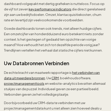
dashboard volgepakt met dertig grafieken is nutteloos. Focus op
de vijf tot zeven
key performance indicators
die direct gerelateerd
zijn aan uw bedrijfsdoelen. Omzet, klantacquisitiekosten, churn
rate en levertijd zijn veelvoorkomende voorbeelden.
Goede dashboards tonen ook trends, niet alleen huidige cijfers.
Een omzetcijfer van honderdduizend euro betekent niets zonder
context. Is het gestegen of gedaald ten opzichte van vorige
maand? Hoe verhoudt het zich tot dezelfde periode vorig jaar?
Trendlijnen vertellen het verhaal dat statische cijfers niet kunnen.
Uw Databronnen Verbinden
De echte kracht van maatwerk rapportage is
het verbinden van
data uit meerdere bronnen
. Uw
CRM
, boekhoudsoftware,
projectmanagementtools
en website-analytics bevatten allemaal
stukjes van de puzzel. Individueel geven ze een partieel beeld.
Verbonden geven ze het volledige plaatje.
Door bijvoorbeeld uw CRM-data te verbinden met uw
projectmanagementdata kunt u niet alleen zien hoeveel deals u