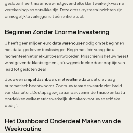
gesloten heeft, maar hoe winstgevend elke klant werkelijk was na
verrekening van ontwikkeltijd. Deze cross-systeem inzichten zijn
onmogelijk te verkrijgen uit één enkele tool.
Beginnen Zonder Enorme Investering
U heeft geen miljoen euro
data warehouse
nodig om te beginnen
met data-gedreven beslissingen. Begin met één vraag die u
momenteel niet snel kunt beantwoorden. Misschien is het uw meest
winstgevende klantsegment, of uw gemiddelde doorlooptijd van
lead tot gesloten deal.
Bouw een
simpel dashboard met realtime data
dat die vraag
automatisch beantwoordt. Zodra uw team de waarde ziet, breid
van daaruit uit. De stapsgewijze aanpak vermindert risico en laat u
ontdekken welke metrics werkelijk uitmaken voor uw specifieke
bedrijf.
Het Dashboard Onderdeel Maken van de
Weekroutine