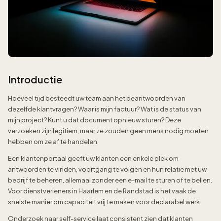
Introductie
Hoeveel tijd besteedt uw team aan het beantwoorden van
dezelfde klantvragen? Waar is mijn factuur? Wat is de status van
mijn project? Kunt u dat document opnieuw sturen? Deze
verzoeken zijn legitiem, maar ze zouden geen mens nodig moeten
hebben om ze af te handelen.
Een klantenportaal geeft uw klanten een enkele plek om
antwoorden te vinden, voortgang te volgen en hun relatie met uw
bedrijf te beheren, allemaal zonder een e-mail te sturen of te bellen.
Voor dienstverleners in Haarlem en de Randstad is het vaak de
snelste manier om capaciteit vrij te maken voor declarabel werk.
Onderzoek naar self-service laat consistent zien dat klanten