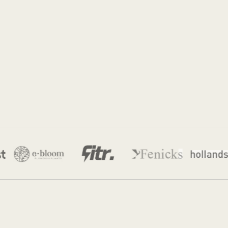
Jordan Munk
7 jul 2026
·
9 min leestijd