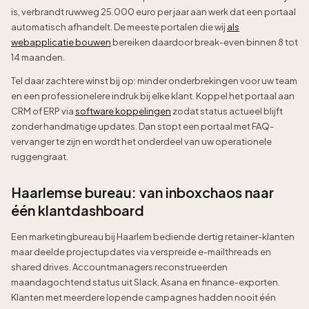
is, verbrandt ruwweg 25.000 euro per jaar aan werk dat een portaal
automatisch afhandelt. De meeste portalen die wij
als
webapplicatie bouwen
bereiken daardoor break-even binnen 8 tot
14 maanden.
Tel daar zachtere winst bij op: minder onderbrekingen voor uw team
en een professionelere indruk bij elke klant. Koppel het portaal aan
CRM of ERP via
software koppelingen
zodat status actueel blijft
zonder handmatige updates. Dan stopt een portaal met FAQ-
vervanger te zijn en wordt het onderdeel van uw operationele
ruggengraat.
Haarlemse bureau: van inboxchaos naar
één klantdashboard
Een marketingbureau bij Haarlem bediende dertig retainer-klanten
maar deelde projectupdates via verspreide e-mailthreads en
shared drives. Accountmanagers reconstrueerden
maandagochtend status uit Slack, Asana en finance-exporten.
Klanten met meerdere lopende campagnes hadden nooit één