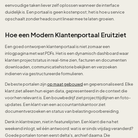
eenvoudige taken liever zelf oplossen wanneer de interface
duidelijk is. Een portaal is geen kostenpost; het is hoe u service
opschaalt zonder headcount lineair mee te laten groeien.
Hoe een Modern Klantenportaal Eruitziet
Een goed ontworpen klantenportaal is niet zomaar een
inlogpagina met wat PDFs. Het is een dynamisch dashboard waar
klanten projectstatus in real-time zien, facturen en documenten
downloaden, communicatiehistorie bekijken en verzoeken
indienen via gestructureerde formulieren.
De beste portalen zijn
op maat gebouwd
en gepersonaliseerd. Elke
klant ziet alleen hun eigen data, gepresenteerd in de context die
voor hen relevant is. Een bouwbedrijf ziet projecttijdlijnen en foto-
updates. Een klant van een accountantskantoor ziet
documentverzoeken en status van belastingvoorbereiding.
Denk in klantreizen, niet in featurelijsten. Een klant die na het
weekend inlogt, wil één antwoord: wat is er sinds vrijdag veranderd?
Goede portalen tonen eerst delta's, archief daarna. Die