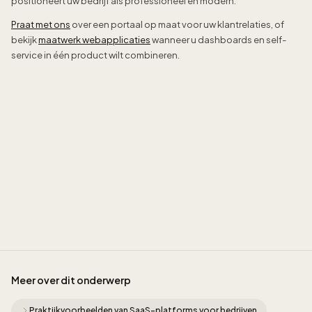
positioneert uw bedrijf als professioneel en modern.
Praat met ons
over een portaal op maat voor uw klantrelaties, of
bekijk
maatwerk webapplicaties
wanneer u dashboards en self-
service in één product wilt combineren.
Sidney
Meer over dit onderwerp
Praktijkvoorbeelden van SaaS-platforms voor bedrijven