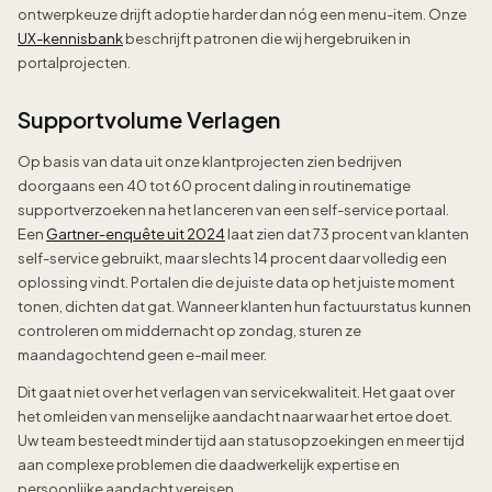
ontwerpkeuze drijft adoptie harder dan nóg een menu-item. Onze
UX-kennisbank
beschrijft patronen die wij hergebruiken in
portalprojecten.
Supportvolume Verlagen
Op basis van data uit onze klantprojecten zien bedrijven
doorgaans een 40 tot 60 procent daling in routinematige
supportverzoeken na het lanceren van een self-service portaal.
Een
Gartner-enquête uit 2024
laat zien dat 73 procent van klanten
self-service gebruikt, maar slechts 14 procent daar volledig een
oplossing vindt. Portalen die de juiste data op het juiste moment
tonen, dichten dat gat. Wanneer klanten hun factuurstatus kunnen
controleren om middernacht op zondag, sturen ze
maandagochtend geen e-mail meer.
Dit gaat niet over het verlagen van servicekwaliteit. Het gaat over
het omleiden van menselijke aandacht naar waar het ertoe doet.
Uw team besteedt minder tijd aan statusopzoekingen en meer tijd
aan complexe problemen die daadwerkelijk expertise en
persoonlijke aandacht vereisen.