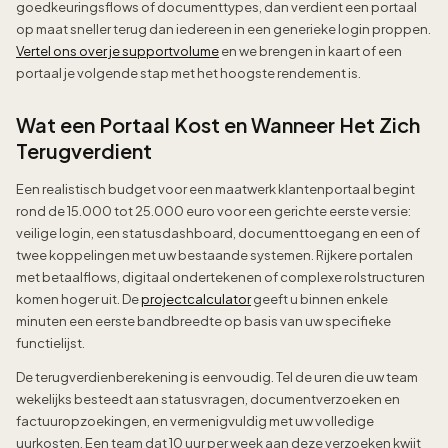
goedkeuringsflows of documenttypes, dan verdient een portaal
op maat sneller terug dan iedereen in een generieke login proppen.
Vertel ons over je supportvolume
en we brengen in kaart of een
portaal je volgende stap met het hoogste rendement is.
Wat een Portaal Kost en Wanneer Het Zich
Terugverdient
Een realistisch budget voor een maatwerk klantenportaal begint
rond de 15.000 tot 25.000 euro voor een gerichte eerste versie:
veilige login, een statusdashboard, documenttoegang en een of
twee koppelingen met uw bestaande systemen. Rijkere portalen
met betaalflows, digitaal ondertekenen of complexe rolstructuren
komen hoger uit. De
projectcalculator
geeft u binnen enkele
minuten een eerste bandbreedte op basis van uw specifieke
functielijst.
De terugverdienberekening is eenvoudig. Tel de uren die uw team
wekelijks besteedt aan statusvragen, documentverzoeken en
factuuropzoekingen, en vermenigvuldig met uw volledige
uurkosten. Een team dat 10 uur per week aan deze verzoeken kwijt