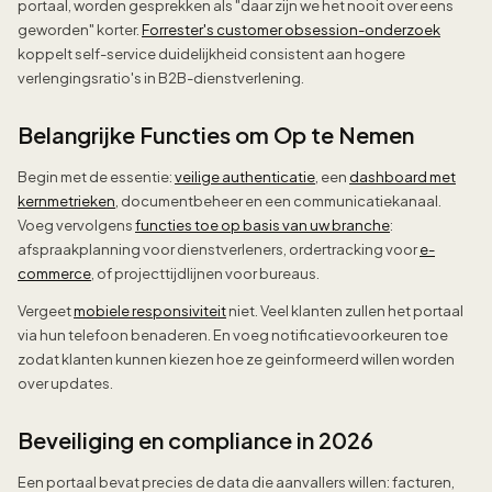
portaal, worden gesprekken als "daar zijn we het nooit over eens
geworden" korter.
Forrester's customer obsession-onderzoek
koppelt self-service duidelijkheid consistent aan hogere
verlengingsratio's in B2B-dienstverlening.
Belangrijke Functies om Op te Nemen
Begin met de essentie:
veilige authenticatie
, een
dashboard met
kernmetrieken
, documentbeheer en een communicatiekanaal.
Voeg vervolgens
functies toe op basis van uw branche
:
afspraakplanning voor dienstverleners, ordertracking voor
e-
commerce
, of projecttijdlijnen voor bureaus.
Vergeet
mobiele responsiviteit
niet. Veel klanten zullen het portaal
via hun telefoon benaderen. En voeg notificatievoorkeuren toe
zodat klanten kunnen kiezen hoe ze geinformeerd willen worden
over updates.
Beveiliging en compliance in 2026
Een portaal bevat precies de data die aanvallers willen: facturen,