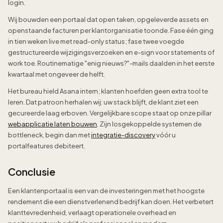
login.
Wij bouwden een portaal dat open taken, opgeleverde assets en
openstaande facturen per klantorganisatie toonde. Fase één ging
in tien weken live met read-only status; fase twee voegde
gestructureerde wijzigingsverzoeken en e-sign voor statements of
work toe. Routinematige "enig nieuws?"-mails daalden in het eerste
kwartaal met ongeveer de helft.
Het bureau hield Asana intern; klanten hoefden geen extra tool te
leren. Dat patroon herhalen wij: uw stack blijft, de klant ziet een
gecureerde laag erboven. Vergelijkbare scope staat op onze pillar
webapplicatie laten bouwen
. Zijn losgekoppelde systemen de
bottleneck, begin dan met
integratie-discovery
vóór u
portalfeatures debiteert.
Conclusie
Een klantenportaal is een van de investeringen met het hoogste
rendement die een dienstverlenend bedrijf kan doen. Het verbetert
klanttevredenheid, verlaagt operationele overhead en