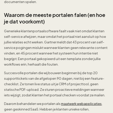
documenten spelen.
Waarom de meeste portalen falen (en hoe
je dat voorkomt)
Generieke klantenportaalsoftware faalt vaak niet omdat klanten
self-service afwijzen, maar omdat het portaal niet aansluit op hoe
jullie relaties echt werken. Gartner meldt dat 43 procent van self-
service pogingen mislukt wanneer klanten geen relevante content
vinden, en 45 procent wanneer het systeem hun intentie niet
begrijpt. Een portaal gekopieerd uit een template zonder jullie
workflows erin, herhaalt die fouten.
Succesvolle portalen die wij bouwen beginnen bij de top 20
supporttickets van de afgelopen 90 dagen, niet bij een feature-
checklist. Ze tonen live status uit je CRM of projecttool, geen
statische PDF-upload. Ze sturen proactieve meldingen wanneer
iets wijzigt, zodat klanten het portaal checken voordat ze mailen.
Daarom behandelen we portalen als
maatwerk webapplicaties
,
geen geskinned SaaS. Hebben je klanten unieke rollen,