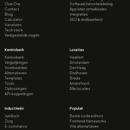
Over Ons
Software herontwikkeling
Contact
App laten ontwikkelen
Blog
Integraties
Calculator
SEO & vindbaarheid
Vacatures
Tech stack
Veelgestelde vragen
Kennisbank
Locaties
Kennisbank
Haarlem
Vergelijkingen
Amsterdam
Voorbeelden
Den Haag
Alternatieven
Eindhoven
Templates
Breda
Tools
Amersfoort
Oplossingen
Alle locaties
API-koppelingen
Industrieën
Populair
Juridisch
Beste code editors
Zorg
Frontend frameworks
E-commerce
Vite alternatieven