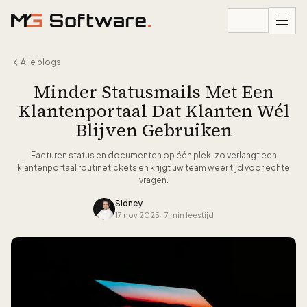
Ga naar inhoud
Alle blogs
Minder Statusmails Met Een
Klantenportaal Dat Klanten Wél
Blijven Gebruiken
Facturen status en documenten op één plek: zo verlaagt een
klantenportaal routinetickets en krijgt uw team weer tijd voor echte
vragen.
Sidney
17 nov 2025
·
7 min leestijd