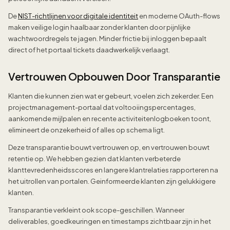
De
NIST-richtlijnen voor digitale identiteit
en moderne OAuth-flows
maken veilige login haalbaar zonder klanten door pijnlijke
wachtwoordregels te jagen. Minder frictie bij inloggen bepaalt
direct of het portaal tickets daadwerkelijk verlaagt.
Vertrouwen Opbouwen Door Transparantie
Klanten die kunnen zien wat er gebeurt, voelen zich zekerder. Een
projectmanagement-portaal dat voltooiingspercentages,
aankomende mijlpalen en recente activiteitenlogboeken toont,
elimineert de onzekerheid of alles op schema ligt.
Deze transparantie bouwt vertrouwen op, en vertrouwen bouwt
retentie op. We hebben gezien dat klanten verbeterde
klanttevredenheidsscores en langere klantrelaties rapporteren na
het uitrollen van portalen. Geinformeerde klanten zijn gelukkigere
klanten.
Transparantie verkleint ook scope-geschillen. Wanneer
deliverables, goedkeuringen en timestamps zichtbaar zijn in het