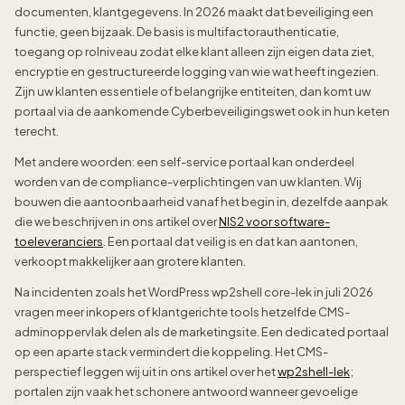
documenten, klantgegevens. In 2026 maakt dat beveiliging een
functie, geen bijzaak. De basis is multifactorauthenticatie,
toegang op rolniveau zodat elke klant alleen zijn eigen data ziet,
encryptie en gestructureerde logging van wie wat heeft ingezien.
Zijn uw klanten essentiele of belangrijke entiteiten, dan komt uw
portaal via de aankomende Cyberbeveiligingswet ook in hun keten
terecht.
Met andere woorden: een self-service portaal kan onderdeel
worden van de compliance-verplichtingen van uw klanten. Wij
bouwen die aantoonbaarheid vanaf het begin in, dezelfde aanpak
die we beschrijven in ons artikel over
NIS2 voor software-
toeleveranciers
. Een portaal dat veilig is en dat kan aantonen,
verkoopt makkelijker aan grotere klanten.
Na incidenten zoals het WordPress wp2shell core-lek in juli 2026
vragen meer inkopers of klantgerichte tools hetzelfde CMS-
adminoppervlak delen als de marketingsite. Een dedicated portaal
op een aparte stack vermindert die koppeling. Het CMS-
perspectief leggen wij uit in ons artikel over het
wp2shell-lek
;
portalen zijn vaak het schonere antwoord wanneer gevoelige