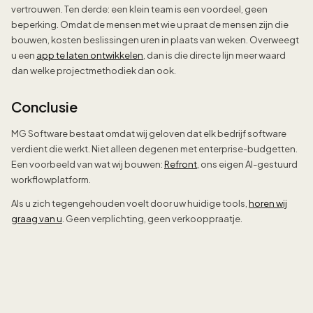
vertrouwen. Ten derde: een klein team is een voordeel, geen
beperking. Omdat de mensen met wie u praat de mensen zijn die
bouwen, kosten beslissingen uren in plaats van weken. Overweegt
u een
app te laten ontwikkelen
, dan is die directe lijn meer waard
dan welke projectmethodiek dan ook.
Conclusie
MG Software bestaat omdat wij geloven dat elk bedrijf software
verdient die werkt. Niet alleen degenen met enterprise-budgetten.
Een voorbeeld van wat wij bouwen:
Refront
, ons eigen AI-gestuurd
workflowplatform.
Als u zich tegengehouden voelt door uw huidige tools,
horen wij
graag van u
. Geen verplichting, geen verkooppraatje.