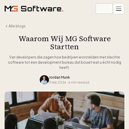
Ga naar inhoud
Alle blogs
Waarom Wij MG Software
Startten
Van developers die zagen hoe bedrijven worstelden met slechte
software tot een development bureau dat bouwt wat u écht nodig
heeft.
Jordan Munk
3 feb 2026
·
6 min leestijd