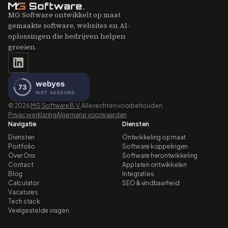
MG Software ontwikkelt op maat
gemaakte software, websites en AI-
oplossingen die bedrijven helpen
groeien.
©
2026
MG Software B.V.
Alle rechten voorbehouden.
Privacyverklaring
Algemene voorwaarden
Navigatie
Diensten
Diensten
Ontwikkeling op maat
Portfolio
Software koppelingen
Over Ons
Software herontwikkeling
Contact
App laten ontwikkelen
Blog
Integraties
Calculator
SEO & vindbaarheid
Vacatures
Tech stack
Veelgestelde vragen