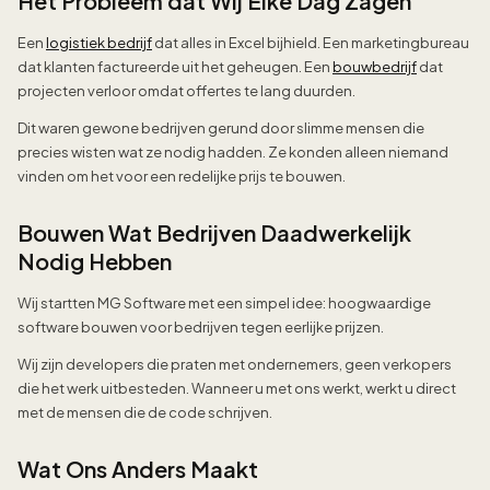
Het Probleem dat Wij Elke Dag Zagen
Een
logistiek bedrijf
dat alles in Excel bijhield. Een marketingbureau
dat klanten factureerde uit het geheugen. Een
bouwbedrijf
dat
projecten verloor omdat offertes te lang duurden.
Dit waren gewone bedrijven gerund door slimme mensen die
precies wisten wat ze nodig hadden. Ze konden alleen niemand
vinden om het voor een redelijke prijs te bouwen.
Bouwen Wat Bedrijven Daadwerkelijk
Nodig Hebben
Wij startten MG Software met een simpel idee: hoogwaardige
software bouwen voor bedrijven tegen eerlijke prijzen.
Wij zijn developers die praten met ondernemers, geen verkopers
die het werk uitbesteden. Wanneer u met ons werkt, werkt u direct
met de mensen die de code schrijven.
Wat Ons Anders Maakt