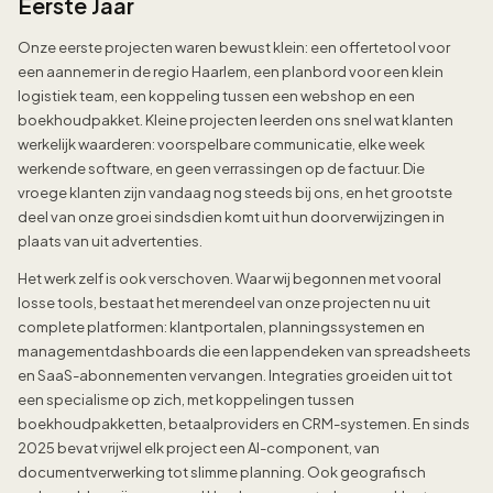
Eerste Jaar
Onze eerste projecten waren bewust klein: een offertetool voor
een aannemer in de regio Haarlem, een planbord voor een klein
logistiek team, een koppeling tussen een webshop en een
boekhoudpakket. Kleine projecten leerden ons snel wat klanten
werkelijk waarderen: voorspelbare communicatie, elke week
werkende software, en geen verrassingen op de factuur. Die
vroege klanten zijn vandaag nog steeds bij ons, en het grootste
deel van onze groei sindsdien komt uit hun doorverwijzingen in
plaats van uit advertenties.
Het werk zelf is ook verschoven. Waar wij begonnen met vooral
losse tools, bestaat het merendeel van onze projecten nu uit
complete platformen: klantportalen, planningssystemen en
managementdashboards die een lappendeken van spreadsheets
en SaaS-abonnementen vervangen. Integraties groeiden uit tot
een specialisme op zich, met koppelingen tussen
boekhoudpakketten, betaalproviders en CRM-systemen. En sinds
2025 bevat vrijwel elk project een AI-component, van
documentverwerking tot slimme planning. Ook geografisch