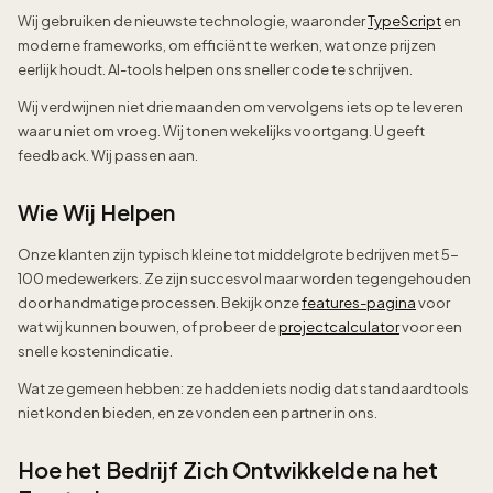
Wij gebruiken de nieuwste technologie, waaronder
TypeScript
en
moderne frameworks, om efficiënt te werken, wat onze prijzen
eerlijk houdt. AI-tools helpen ons sneller code te schrijven.
Wij verdwijnen niet drie maanden om vervolgens iets op te leveren
waar u niet om vroeg. Wij tonen wekelijks voortgang. U geeft
feedback. Wij passen aan.
Wie Wij Helpen
Onze klanten zijn typisch kleine tot middelgrote bedrijven met 5-
100 medewerkers. Ze zijn succesvol maar worden tegengehouden
door handmatige processen. Bekijk onze
features-pagina
voor
wat wij kunnen bouwen, of probeer de
projectcalculator
voor een
snelle kostenindicatie.
Wat ze gemeen hebben: ze hadden iets nodig dat standaardtools
niet konden bieden, en ze vonden een partner in ons.
Hoe het Bedrijf Zich Ontwikkelde na het