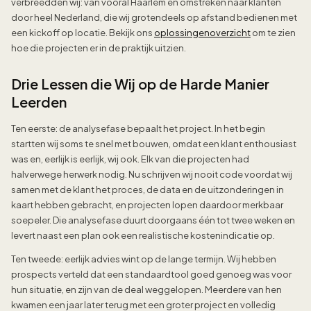
verbreedden wij: van vooral Haarlem en omstreken naar klanten
door heel Nederland, die wij grotendeels op afstand bedienen met
een kickoff op locatie. Bekijk ons
oplossingenoverzicht
om te zien
hoe die projecten er in de praktijk uitzien.
Drie Lessen die Wij op de Harde Manier
Leerden
Ten eerste: de analysefase bepaalt het project. In het begin
startten wij soms te snel met bouwen, omdat een klant enthousiast
was en, eerlijk is eerlijk, wij ook. Elk van die projecten had
halverwege herwerk nodig. Nu schrijven wij nooit code voordat wij
samen met de klant het proces, de data en de uitzonderingen in
kaart hebben gebracht, en projecten lopen daardoor merkbaar
soepeler. Die analysefase duurt doorgaans één tot twee weken en
levert naast een plan ook een realistische kostenindicatie op.
Ten tweede: eerlijk advies wint op de lange termijn. Wij hebben
prospects verteld dat een standaardtool goed genoeg was voor
hun situatie, en zijn van de deal weggelopen. Meerdere van hen
kwamen een jaar later terug met een groter project en volledig