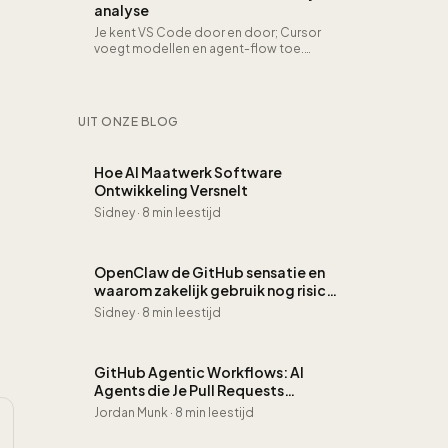
analyse
Je kent VS Code door en door; Cursor
voegt modellen en agent-flow toe.
Performance, extensies en lock-in in
perspectief.
UIT ONZE BLOG
Hoe AI Maatwerk Software
Ontwikkeling Versnelt
Sidney
·
8 min leestijd
OpenClaw de GitHub sensatie en
waarom zakelijk gebruik nog risico
is
Sidney
·
8 min leestijd
GitHub Agentic Workflows: AI
Agents die Je Pull Requests
Reviewen, CI Fixen en Issues Triagen
Jordan Munk
·
8 min leestijd