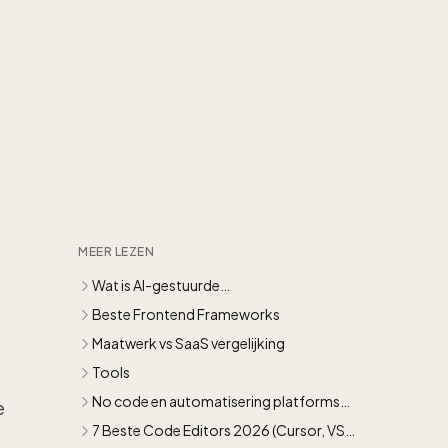
MEER LEZEN
Wat is AI-gestuurde
softwareontwikkeling?
Beste Frontend Frameworks
Maatwerk vs SaaS vergelijking
Tools
No code en automatisering platforms
e
getest en beoordeeld
7 Beste Code Editors 2026 (Cursor, VS