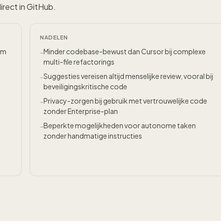
rect in GitHub.
NADELEN
im
Minder codebase-bewust dan Cursor bij complexe
-
multi-file refactorings
Suggesties vereisen altijd menselijke review, vooral bij
-
beveiligingskritische code
Privacy-zorgen bij gebruik met vertrouwelijke code
-
zonder Enterprise-plan
Beperkte mogelijkheden voor autonome taken
-
zonder handmatige instructies