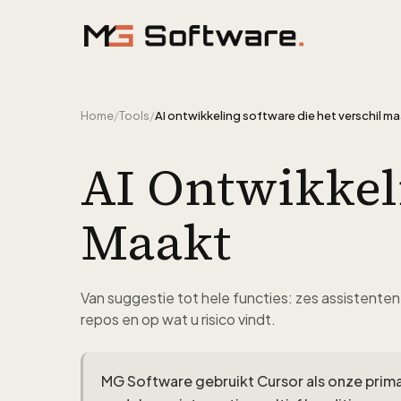
Ga naar inhoud
Home
/
Tools
/
AI ontwikkeling software die het verschil m
AI Ontwikkel
Maakt
Van suggestie tot hele functies: zes assistent
repos en op wat u risico vindt.
MG Software gebruikt Cursor als onze prima