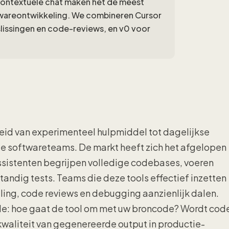
 contextuele chat maken het de meest
twareontwikkeling. We combineren Cursor
issingen en code-reviews, en v0 voor
oeid van experimenteel hulpmiddel tot dagelijkse
ele softwareteams. De markt heeft zich het afgelopen
ssistenten begrijpen volledige codebases, voeren
fstandig tests. Teams die deze tools effectief inzetten
ling, code reviews en debugging aanzienlijk dalen.
role: hoe gaat de tool om met uw broncode? Wordt cod
 kwaliteit van gegenereerde output in productie-