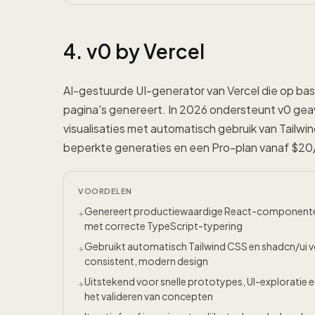
4. v0 by Vercel
AI-gestuurde UI-generator van Vercel die op b
pagina's genereert. In 2026 ondersteunt v0 gea
visualisaties met automatisch gebruik van Tailwi
beperkte generaties en een Pro-plan vanaf $20/m
VOORDELEN
Genereert productiewaardige React-component
+
met correcte TypeScript-typering
Gebruikt automatisch Tailwind CSS en shadcn/ui 
+
consistent, modern design
Uitstekend voor snelle prototypes, UI-exploratie 
+
het valideren van concepten