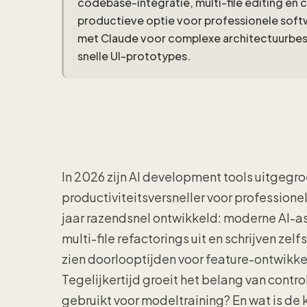
codebase-integratie, multi-file editing en
productieve optie voor professionele sof
met Claude voor complexe architectuurbesl
snelle UI-prototypes.
In 2026 zijn AI development tools uitgegr
productiviteitsversneller voor profession
jaar razendsnel ontwikkeld: moderne AI-a
multi-file refactorings uit en schrijven zel
zien doorlooptijden voor feature-ontwikke
Tegelijkertijd groeit het belang van cont
gebruikt voor modeltraining? En wat is de