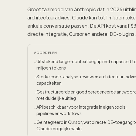
Groot taalmodel van Anthropic dat in 2026 uitbl
architectuuradvies. Claude kan tot 1 miljoen t
enkele conversatie passen. De API kost vanaf $3 
directe integratie, Cursor en andere IDE-plugins.
VOORDELEN
Uitstekend lange-context begrip met capaciteit to
+
miljoen tokens
Sterke code-analyse, review en architectuur-advi
+
capaciteiten
Gestructureerde en goed beredeneerde antwoor
+
met duidelijke uitleg
API beschikbaar voor integratie in eigen tools,
+
pipelines en workflows
Geintegreerd in Cursor, wat directe IDE-toegang t
+
Claude mogelijk maakt