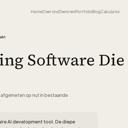
Home
Over ons
Diensten
Portfolio
Blog
Calculator
aakt
ing Software Die 
en afgemeten op nut in bestaande
ire AI development tool. De diepe