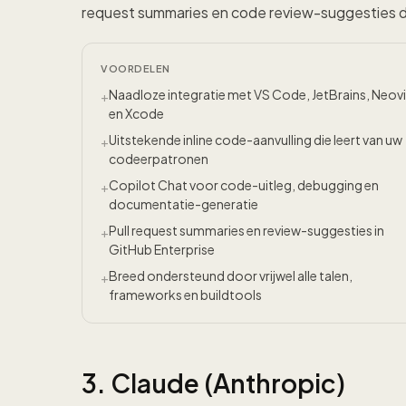
request summaries en code review-suggesties di
VOORDELEN
Naadloze integratie met VS Code, JetBrains, Neov
+
en Xcode
Uitstekende inline code-aanvulling die leert van uw
+
codeerpatronen
Copilot Chat voor code-uitleg, debugging en
+
documentatie-generatie
Pull request summaries en review-suggesties in
+
GitHub Enterprise
Breed ondersteund door vrijwel alle talen,
+
frameworks en buildtools
3. Claude (Anthropic)