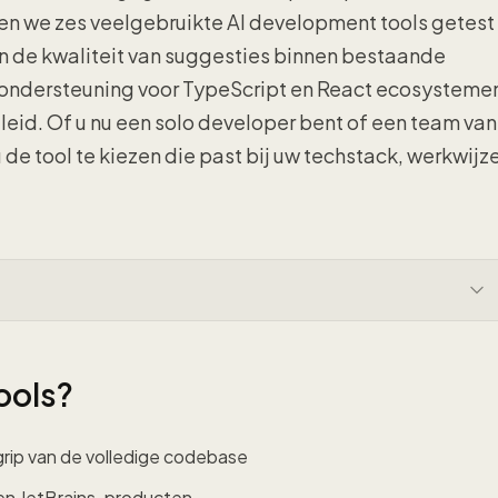
en we zes veelgebruikte AI development tools getest
 de kwaliteit van suggesties binnen bestaande
 ondersteuning voor TypeScript en React ecosysteme
leid. Of u nu een solo developer bent of een team van
u de tool te kiezen die past bij uw techstack, werkwijz
ools?
rip van de volledige codebase
 en JetBrains-producten