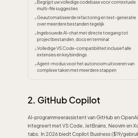
Begrijpt uw volledige codebase voor contextuele
+
multi-file suggesties
Geautomatiseerde refactoring en test-generatie
+
over meerdere bestanden tegelijk
Ingebouwde AI-chat met directe toegang tot
+
projectbestanden, docs en terminal
Volledige VS Code-compatibiliteit inclusief alle
+
extensies en keybindings
Agent-modus voor het autonoom uitvoeren van
+
complexe taken met meerdere stappen
2. GitHub Copilot
AI-programmeerassistent van GitHub en OpenAI d
integreert met VS Code, JetBrains, Neovim en X
tabs. In 2026 biedt Copilot Business ($19/gebru