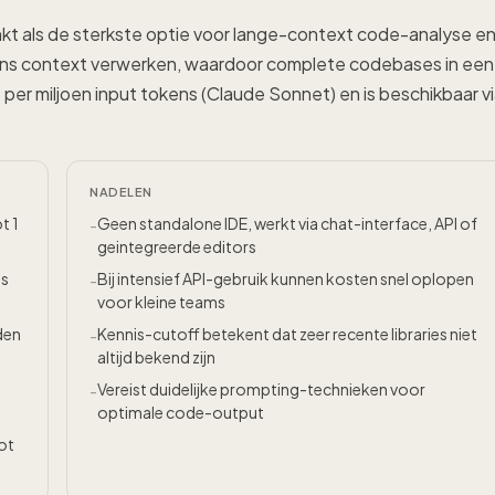
inkt als de sterkste optie voor lange-context code-analyse e
okens context verwerken, waardoor complete codebases in een
per miljoen input tokens (Claude Sonnet) en is beschikbaar v
NADELEN
t 1
Geen standalone IDE, werkt via chat-interface, API of
-
geintegreerde editors
es
Bij intensief API-gebruik kunnen kosten snel oplopen
-
voor kleine teams
den
Kennis-cutoff betekent dat zeer recente libraries niet
-
altijd bekend zijn
Vereist duidelijke prompting-technieken voor
-
optimale code-output
ot