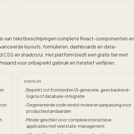
asis van tekstbeschrijvingen complete React-componenten e
vanceerde layouts, formulieren, dashboards en data-
nd CSS en shadcn/ui. Het platform biedt een gratis tier met
aand voor onbeperkt gebruik en iteratief verfijnen.
NADELEN
en
Beperkt tot frontend en UI-generatie, geen backend-
-
logica of database-integratie
voor
Gegenereerde code vereist review en aanpassing voor
-
productiestandaarden
en
Minder geschikt voor complexe interactieve
-
applicaties met veel state-management