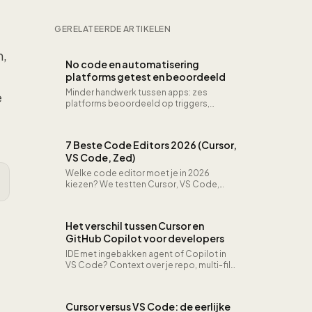
Code, Zed)
GERELATEERDE ARTIKELEN
n,
No code en automatisering
platforms getest en beoordeeld
Minder handwerk tussen apps: zes
e
platforms beoordeeld op triggers,
actiediepte en wat er misgaat als iets
faalt.
7 Beste Code Editors 2026 (Cursor,
VS Code, Zed)
Welke code editor moet je in 2026
kiezen? We testten Cursor, VS Code,
WebStorm, Neovim, Zed, Windsurf en
Sublime 14 dagen per stuk. AI-kwaliteit,
snelheid en prijs eerlijk vergeleken.
Het verschil tussen Cursor en
GitHub Copilot voor developers
IDE met ingebakken agent of Copilot in
VS Code? Context over je repo, multi-file
edits en prijs: wat wij dagelijks merken.
Cursor versus VS Code: de eerlijke