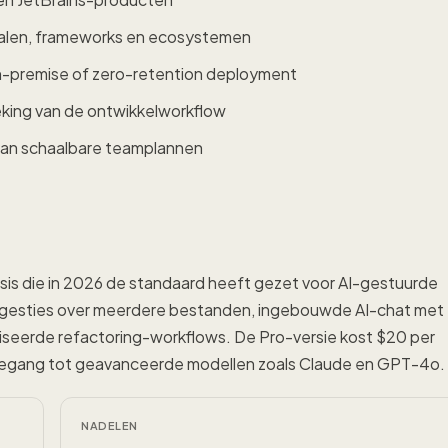
alen, frameworks en ecosystemen
on-premise of zero-retention deployment
eking van de ontwikkelworkflow
van schaalbare teamplannen
is die in 2026 de standaard heeft gezet voor AI-gestuurde
ggesties over meerdere bestanden, ingebouwde AI-chat met
iseerde refactoring-workflows. De Pro-versie kost $20 per
oegang tot geavanceerde modellen zoals Claude en GPT-4o.
NADELEN