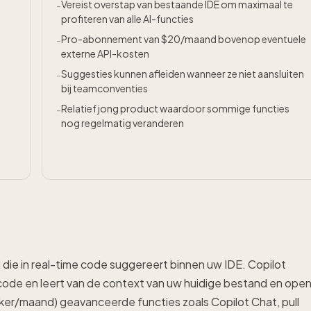
Vereist overstap van bestaande IDE om maximaal te
-
profiteren van alle AI-functies
Pro-abonnement van $20/maand bovenop eventuele
-
externe API-kosten
Suggesties kunnen afleiden wanneer ze niet aansluiten
-
bij teamconventies
Relatief jong product waardoor sommige functies
-
nog regelmatig veranderen
ie in real-time code suggereert binnen uw IDE. Copilot
code en leert van de context van uw huidige bestand en ope
iker/maand) geavanceerde functies zoals Copilot Chat, pull