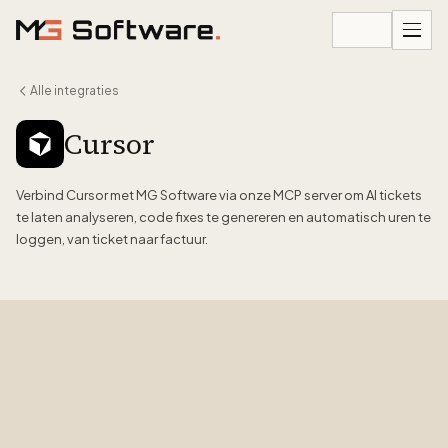
Ga naar inhoud
Alle integraties
Cursor
Verbind Cursor met MG Software via onze MCP server om AI tickets
te laten analyseren, code fixes te genereren en automatisch uren te
loggen, van ticket naar factuur.