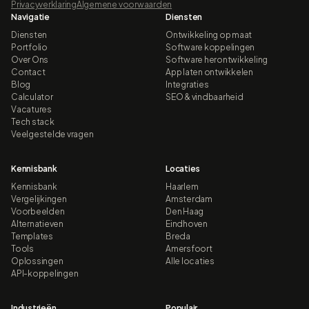
Privacyverklaring
Algemene voorwaarden
Navigatie
Diensten
Diensten
Ontwikkeling op maat
Portfolio
Software koppelingen
Over Ons
Software herontwikkeling
Contact
App laten ontwikkelen
Blog
Integraties
Calculator
SEO & vindbaarheid
Vacatures
Tech stack
Veelgestelde vragen
Kennisbank
Locaties
Kennisbank
Haarlem
Vergelijkingen
Amsterdam
Voorbeelden
Den Haag
Alternatieven
Eindhoven
Templates
Breda
Tools
Amersfoort
Oplossingen
Alle locaties
API-koppelingen
Industrieën
Populair