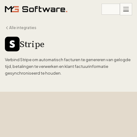
Ga naar inhoud
Alle integraties
Stripe
Verbind Stripe om automatisch facturen te genereren van gelogde
tijd, betalingen te verwerken en klant factuurinformatie
gesynchroniseerd te houden.