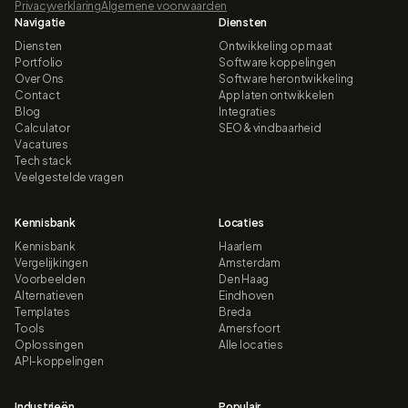
Privacyverklaring
Algemene voorwaarden
Navigatie
Diensten
Diensten
Ontwikkeling op maat
Portfolio
Software koppelingen
Over Ons
Software herontwikkeling
Contact
App laten ontwikkelen
Blog
Integraties
Calculator
SEO & vindbaarheid
Vacatures
Tech stack
Veelgestelde vragen
Kennisbank
Locaties
Kennisbank
Haarlem
Vergelijkingen
Amsterdam
Voorbeelden
Den Haag
Alternatieven
Eindhoven
Templates
Breda
Tools
Amersfoort
Oplossingen
Alle locaties
API-koppelingen
Industrieën
Populair