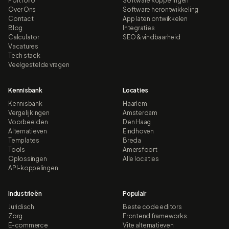
Portfolio
Software koppelingen
Over Ons
Software herontwikkeling
Contact
App laten ontwikkelen
Blog
Integraties
Calculator
SEO & vindbaarheid
Vacatures
Tech stack
Veelgestelde vragen
Kennisbank
Locaties
Kennisbank
Haarlem
Vergelijkingen
Amsterdam
Voorbeelden
Den Haag
Alternatieven
Eindhoven
Templates
Breda
Tools
Amersfoort
Oplossingen
Alle locaties
API-koppelingen
Industrieën
Populair
Juridisch
Beste code editors
Zorg
Frontend frameworks
E-commerce
Vite alternatieven