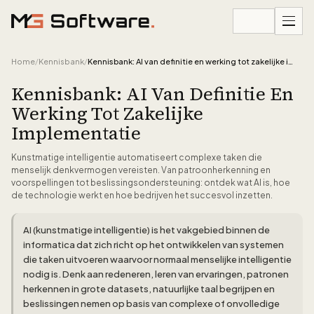
Ga naar inhoud
Home
/
Kennisbank
/
Kennisbank: AI van definitie en werking tot zakelijke implementatie
Kennisbank: AI Van Definitie En
Werking Tot Zakelijke
Implementatie
Kunstmatige intelligentie automatiseert complexe taken die
menselijk denkvermogen vereisten. Van patroonherkenning en
voorspellingen tot beslissingsondersteuning: ontdek wat AI is, hoe
de technologie werkt en hoe bedrijven het succesvol inzetten.
AI (kunstmatige intelligentie) is het vakgebied binnen de
informatica dat zich richt op het ontwikkelen van systemen
die taken uitvoeren waarvoor normaal menselijke intelligentie
nodig is. Denk aan redeneren, leren van ervaringen, patronen
herkennen in grote datasets, natuurlijke taal begrijpen en
beslissingen nemen op basis van complexe of onvolledige