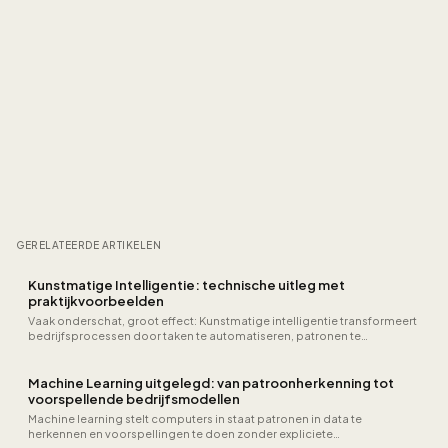
GERELATEERDE ARTIKELEN
Kunstmatige Intelligentie: technische uitleg met
praktijkvoorbeelden
Vaak onderschat, groot effect: Kunstmatige intelligentie transformeert
bedrijfsprocessen door taken te automatiseren, patronen te
herkennen en…
Machine Learning uitgelegd: van patroonherkenning tot
voorspellende bedrijfsmodellen
Machine learning stelt computers in staat patronen in data te
herkennen en voorspellingen te doen zonder expliciete