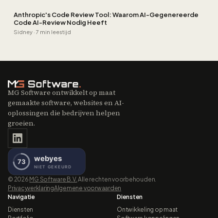
Anthropic's Code Review Tool: Waarom AI-Gegenereerde
Code AI-Review Nodig Heeft
Sidney
·
7 min leestijd
MG Software ontwikkelt op maat
gemaakte software, websites en AI-
oplossingen die bedrijven helpen
groeien.
©
2026
MG Software B.V.
Alle rechten voorbehouden.
Privacyverklaring
Algemene voorwaarden
Navigatie
Diensten
Diensten
Ontwikkeling op maat