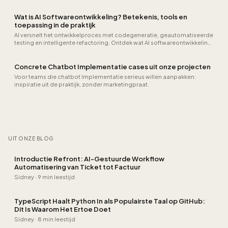
programmeerinstructies. Van aanbevelingssystemen en
fraudedetectie tot chatbots en beeldherkenning.
Wat is AI Softwareontwikkeling? Betekenis, tools en
toepassing in de praktijk
AI versnelt het ontwikkelproces met codegeneratie, geautomatiseerde
testing en intelligente refactoring. Ontdek wat AI softwareontwikkeling
inhoudt, welke tools beschikbaar zijn en hoe ontwikkelteams er
dagelijks van profiteren zonder kwaliteit in te leveren.
Concrete Chatbot Implementatie cases uit onze projecten
Voor teams die chatbot Implementatie serieus willen aanpakken:
inspiratie uit de praktijk, zonder marketingpraat.
UIT ONZE BLOG
Introductie Refront: AI-Gestuurde Workflow
Automatisering van Ticket tot Factuur
Sidney
·
9 min leestijd
TypeScript Haalt Python In als Populairste Taal op GitHub:
Dit Is Waarom Het Ertoe Doet
Sidney
·
8 min leestijd