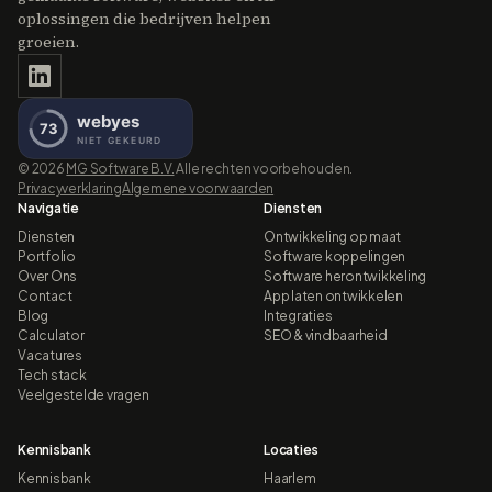
oplossingen die bedrijven helpen
groeien.
©
2026
MG Software B.V.
Alle rechten voorbehouden.
Privacyverklaring
Algemene voorwaarden
Navigatie
Diensten
Diensten
Ontwikkeling op maat
Portfolio
Software koppelingen
Over Ons
Software herontwikkeling
Contact
App laten ontwikkelen
Blog
Integraties
Calculator
SEO & vindbaarheid
Vacatures
Tech stack
Veelgestelde vragen
Kennisbank
Locaties
Kennisbank
Haarlem