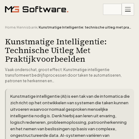
Ga naar inhoud
Home
/
Kennisbank
/
Kunstmatige Intelligentie: technische uitleg met praktijkvoorbeelden
Kunstmatige Intelligentie:
Technische Uitleg Met
Praktijkvoorbeelden
Vaak onderschat, groot effect: Kunstmatige intelligentie
transformeert bedrijfsprocessen door taken te automatiseren,
patronen te herkennen en…
Kunstmatige intelligentie (AI) is een tak van de informatica die
zich richt op het ontwikkelen van systemen die taken kunnen
uitvoeren waarvoor normaal gesproken menselijke
intelligentie nodig is. Denk hierbij aan leren uit ervaring,
logisch redeneren, probleemoplossing, patroonherkenning
en het nemen van beslissingen op basis van complexe,
ongestructureerde data. AI-systemen variëren van