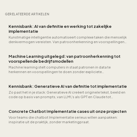
GERELATEERDE ARTIKELEN
Kennisbank: AI van definitie en werking tot zakelijke
implementatie
Kunstmatige intelligentie automatiseert complexe taken die menselijk
denkvermogen vereisten. Van patroonherkenning en voorspellingen
tot beslissingsondersteuning: ontdek wat AI is, hoe de technologie
werkt en hoe bedrijven het succesvol inzetten.
Machine Learning uitgelegd: van patroonherkenning tot
voorspellende bedrijfsmodellen
Machine learning stelt computers in staat patronen in data te
herkennen en voorspellingen te doen zonder expliciete
programmeerinstructies. Van aanbevelingssystemen en
fraudedetectie tot chatbots en beeldherkenning.
Kennisbank: Generatieve AI van definitie tot implementatie
Zo past het in je stack: Generatieve AI creëert originele tekst, beeld en
code op basis van prompts, van LLM\'s als GPT en Claude tot
diffusiemodellen…
Concrete Chatbot Implementatie cases uit onze projecten
Voor teams die chatbot Implementatie serieus willen aanpakken:
inspiratie uit de praktijk, zonder marketingpraat.