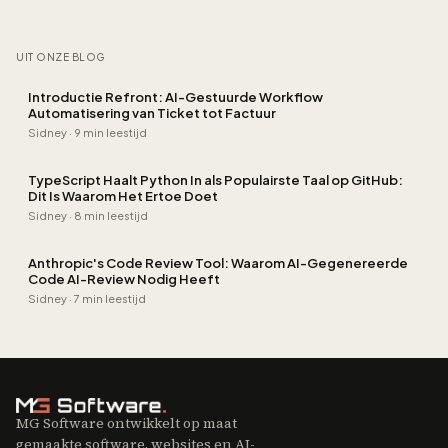
UIT ONZE BLOG
Introductie Refront: AI-Gestuurde Workflow
Automatisering van Ticket tot Factuur
Sidney
·
9 min leestijd
TypeScript Haalt Python In als Populairste Taal op GitHub:
Dit Is Waarom Het Ertoe Doet
Sidney
·
8 min leestijd
Anthropic's Code Review Tool: Waarom AI-Gegenereerde
Code AI-Review Nodig Heeft
Sidney
·
7 min leestijd
MG Software ontwikkelt op maat
gemaakte software, websites en AI-