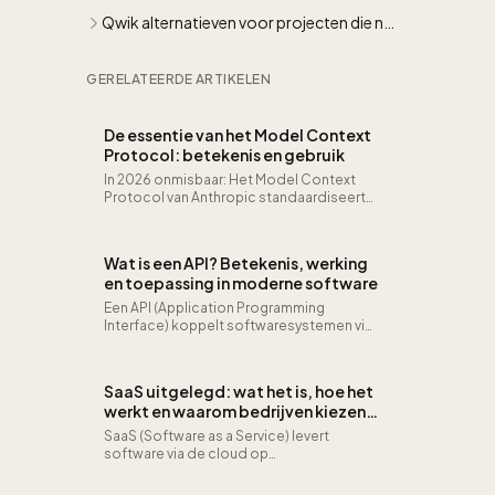
uitleg met praktijkvoorbeelden
Qwik alternatieven voor projecten die nu
al moeten presteren
GERELATEERDE ARTIKELEN
De essentie van het Model Context
Protocol: betekenis en gebruik
In 2026 onmisbaar: Het Model Context
Protocol van Anthropic standaardiseert
hoe AI-agents verbinden met externe
tools en databronnen. Het is de…
Wat is een API? Betekenis, werking
en toepassing in moderne software
Een API (Application Programming
Interface) koppelt softwaresystemen via
gestandaardiseerde protocollen: van
betaalintegraties en CRM-koppelingen
tot real-time data-uitwisseling tussen
SaaS uitgelegd: wat het is, hoe het
apps, microservices en externe
werkt en waarom bedrijven kiezen
platformen.
voor cloud software
SaaS (Software as a Service) levert
software via de cloud op
abonnementsbasis, zonder lokale
installaties. Uw team krijgt automatische