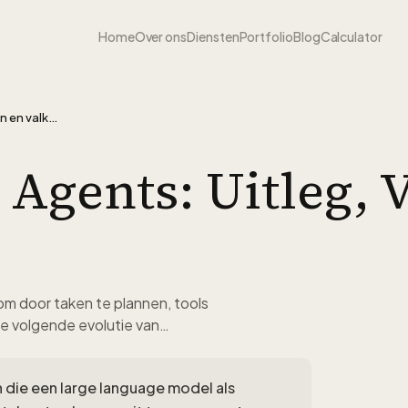
Home
Over ons
Diensten
Portfolio
Blog
Calculator
Zo werken AI Agents: uitleg, voordelen en valkuilen
 Agents: Uitleg, 
 door taken te plannen, tools
de volgende evolutie van…
die een large language model als