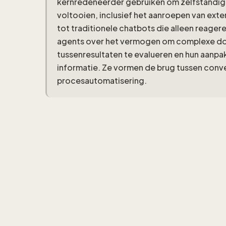
kernredeneerder gebruiken om zelfstandig t
voltooien, inclusief het aanroepen van exte
tot traditionele chatbots die alleen reager
agents over het vermogen om complexe doel
tussenresultaten te evalueren en hun aanpak 
informatie. Ze vormen de brug tussen conve
procesautomatisering.