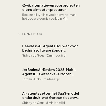
updates, schaalbaarheid en toegang
Qwik alternatieven voor projecten
vanaf elk apparaat met een
die nu al moeten presteren
internetverbinding.
Resumability klinkt veelbelovend, maar
het ecosysteem is nog klein. Vijf
frameworks die vandaag al leveren wat
Qwik belooft.
UIT ONZE BLOG
Headless AI: Agents Bouwen voor
Bedrijfssoftware Zonder
Dashboard
Sidney de Geus
·
12 min leestijd
JetBrains Air Review 2026: Multi-
Agent IDE Getest vs Cursor en
Copilot
Jordan Munk
·
8 min leestijd
AI-agents zetten het SaaS-model
onder druk: wat Gartner ziet en wat
u ermee moet
Sidney de Geus
·
8 min leestijd