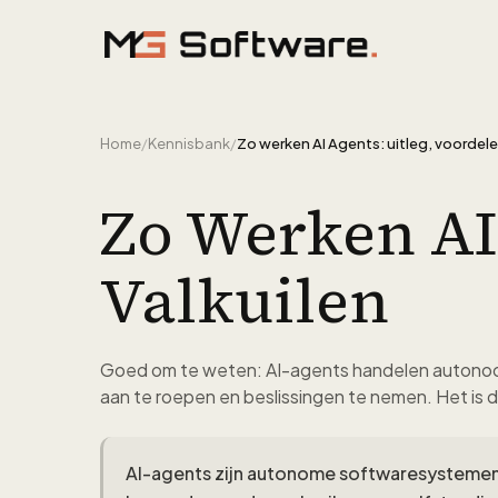
Ga naar inhoud
Home
/
Kennisbank
/
Zo Werken AI
Valkuilen
Goed om te weten: AI-agents handelen autonoom
aan te roepen en beslissingen te nemen. Het is 
AI-agents zijn autonome softwaresystemen 