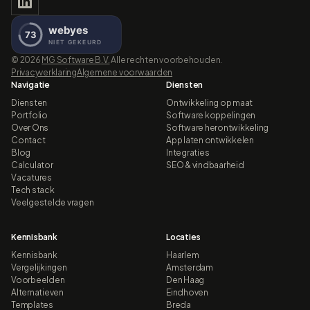
©
2026
MG Software B.V.
Alle rechten voorbehouden.
Privacyverklaring
Algemene voorwaarden
Navigatie
Diensten
Diensten
Ontwikkeling op maat
Portfolio
Software koppelingen
Over Ons
Software herontwikkeling
Contact
App laten ontwikkelen
Blog
Integraties
Calculator
SEO & vindbaarheid
Vacatures
Tech stack
Veelgestelde vragen
Kennisbank
Locaties
Kennisbank
Haarlem
Vergelijkingen
Amsterdam
Voorbeelden
Den Haag
Alternatieven
Eindhoven
Templates
Breda