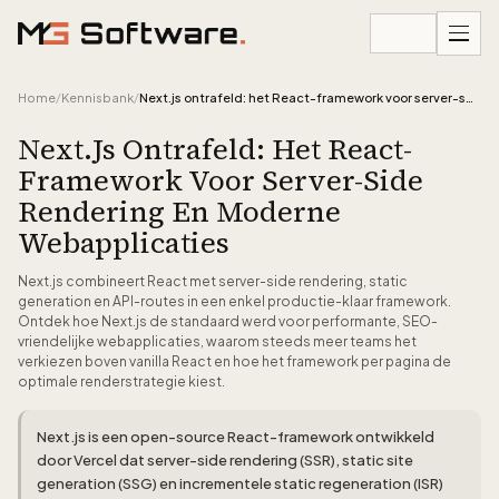
Ga naar inhoud
Home
/
Kennisbank
/
Next.js ontrafeld: het React-framework voor server-side rendering en moderne webapplicaties
Next.js Ontrafeld: Het React-
Framework Voor Server-Side
Rendering En Moderne
Webapplicaties
Next.js combineert React met server-side rendering, static
generation en API-routes in een enkel productie-klaar framework.
Ontdek hoe Next.js de standaard werd voor performante, SEO-
vriendelijke webapplicaties, waarom steeds meer teams het
verkiezen boven vanilla React en hoe het framework per pagina de
optimale renderstrategie kiest.
Next.js is een open-source React-framework ontwikkeld
door Vercel dat server-side rendering (SSR), static site
generation (SSG) en incrementele static regeneration (ISR)