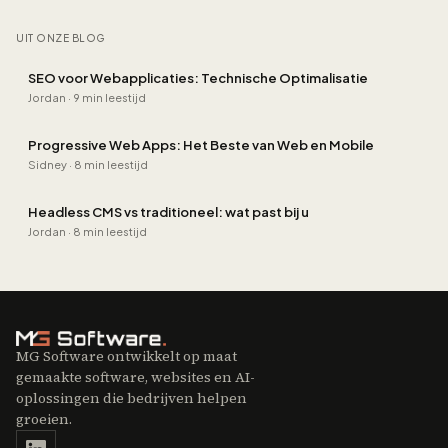
UIT ONZE BLOG
SEO voor Webapplicaties: Technische Optimalisatie
Jordan
·
9 min leestijd
Progressive Web Apps: Het Beste van Web en Mobile
Sidney
·
8 min leestijd
Headless CMS vs traditioneel: wat past bij u
Jordan
·
8 min leestijd
MG Software ontwikkelt op maat
gemaakte software, websites en AI-
oplossingen die bedrijven helpen
groeien.