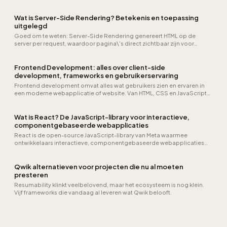
Wat is Server-Side Rendering? Betekenis en toepassing
uitgelegd
Goed om te weten: Server-Side Rendering genereert HTML op de
server per request, waardoor pagina\'s direct zichtbaar zijn voor
zoekmachines en sneller…
Frontend Development: alles over client-side
development, frameworks en gebruikerservaring
Frontend development omvat alles wat gebruikers zien en ervaren in
een moderne webapplicatie of website. Van HTML, CSS en JavaScript
tot React-componenten, toegankelijkheid, performance-
optimalisatie en design systems die conversie, prestaties en
gebruikerstevredenheid bepalen.
Wat is React? De JavaScript-library voor interactieve,
componentgebaseerde webapplicaties
React is de open-source JavaScript-library van Meta waarmee
ontwikkelaars interactieve, componentgebaseerde webapplicaties
bouwen. Met de Virtual DOM, hooks en een enorm ecosysteem rondom
Next.js is React de meest gebruikte frontend-technologie ter wereld.
Qwik alternatieven voor projecten die nu al moeten
presteren
Resumability klinkt veelbelovend, maar het ecosysteem is nog klein.
Vijf frameworks die vandaag al leveren wat Qwik belooft.