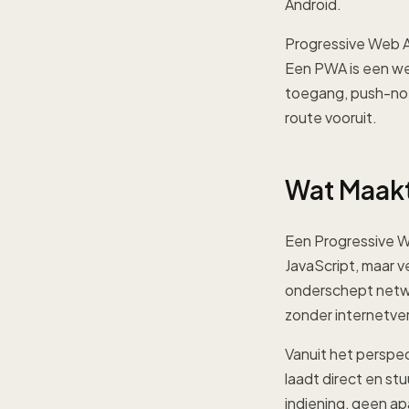
Android.
Progressive Web A
Een PWA is een web
toegang, push-noti
route vooruit.
Wat Maak
Een Progressive 
JavaScript, maar v
onderschept netwe
zonder internetve
Vanuit het perspe
laadt direct en st
indiening, geen a