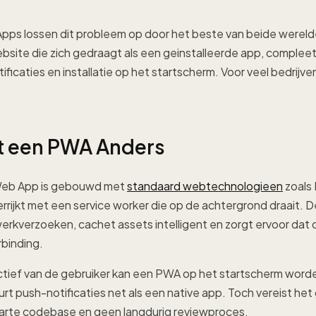
pps lossen dit probleem op door het beste van beide werel
site die zich gedraagt als een geinstalleerde app, compleet
ficaties en installatie op het startscherm. Voor veel bedrijven
t een PWA Anders
Web App is gebouwd met
standaard webtechnologieen
zoals
errijkt met een service worker die op de achtergrond draait. 
rkverzoeken, cachet assets intelligent en zorgt ervoor dat 
rbinding.
ctief van de gebruiker kan een PWA op het startscherm worde
uurt push-notificaties net als een native app. Toch vereist he
parte codebase en geen langdurig reviewproces.