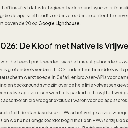
 offline-first datastrategieen, background sync voor formul
ng die de app snel houdt zonder verouderde content te serve
ort boven de 90 op
Google Lighthouse
.
026: De Kloof met Native Is Vrijw
el voor het eerst publiceerden, was het meest gehoorde bez
r is grotendeels verdampt. iOS ondersteunt inmiddels web pu
 startscherm werkt soepel in Safari, en browser-APIs voor ca
g en background sync zijn over de hele linie volwassen gewo
een native app vereisen wordt elk jaar korter, terwijl het webp
ft absorberen die vroeger exclusief waren voor de app stores
andert dit de standaardkeuze. Waar het veilige advies vroeger 
 zien we nu het omgekeerde: begin met een PWA tenzij u de 
unt benoemen die native code vereist. Bedrijven die zich ori