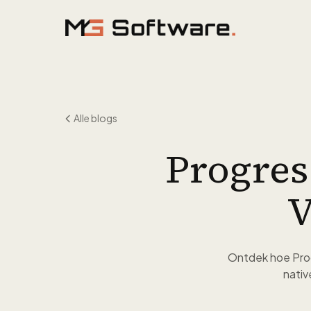
Ga naar inhoud
Alle blogs
Progres
V
Ontdek hoe Prog
nativ