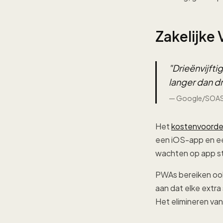
Zakelijke
"
Drieënvijft
langer dan d
—
Google/SOAST
Het
kostenvoorde
een iOS-app en ee
wachten op app st
PWAs bereiken ook
aan dat elke extra
Het elimineren va