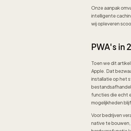
Onze aanpak omvat
intelligente cachi
wij opleveren sco
PWA's in 2
Toen we dit artik
Apple. Dat bezwaa
installatie op het
bestandsafhandelin
functies die echt 
mogelijkheden blij
Voor bedrijven ver
native te bouwen,
hardwarefunctie k