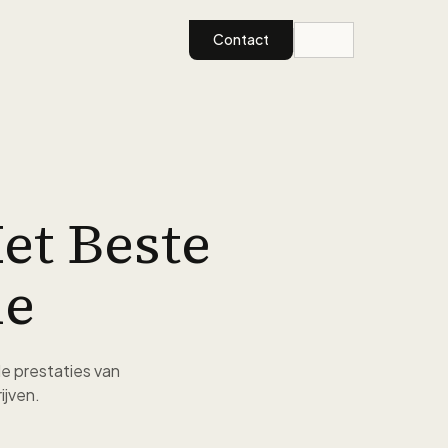
Contact
et Beste
le
e prestaties van
ijven.