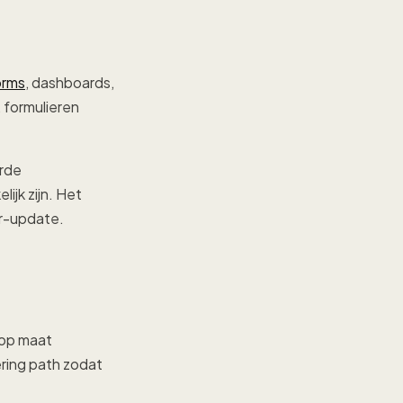
orms
, dashboards,
 formulieren
erde
ijk zijn. Het
er-update.
op maat
ering path zodat