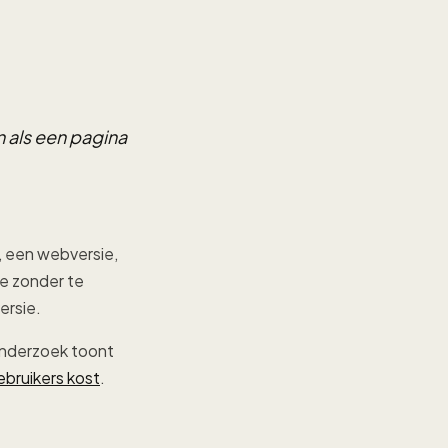
 als een pagina
n, een webversie,
e zonder te
ersie.
Onderzoek toont
bruikers kost
.