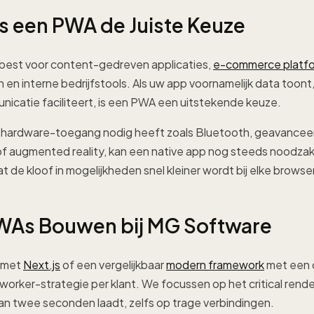
s een PWA de Juiste Keuze
est voor content-gedreven applicaties,
e-commerce platf
n interne bedrijfstools. Als uw app voornamelijk data toont,
nicatie faciliteert, is een PWA een uitstekende keuze.
pe hardware-toegang nodig heeft zoals Bluetooth, geavance
 augmented reality, kan een native app nog steeds noodzakel
t de kloof in mogelijkheden snel kleiner wordt bij elke brows
WAs Bouwen bij MG Software
 met
Next.js
of een vergelijkbaar
modern framework
met een 
orker-strategie per klant. We focussen op het critical rend
an twee seconden laadt, zelfs op trage verbindingen.