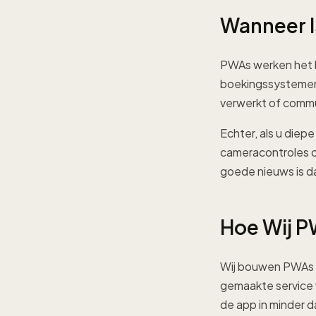
Wanneer I
PWAs werken het b
boekingssystemen e
verwerkt of commu
Echter, als u die
cameracontroles of
goede nieuws is da
Hoe Wij P
Wij bouwen PWAs
gemaakte service w
de app in minder d