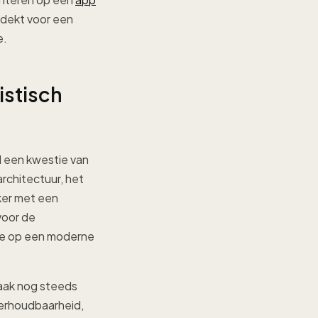
 dekt voor een
e.
istisch
 een kwestie van
architectuur, het
ker met een
voor de
ie op een moderne
vaak nog steeds
derhoudbaarheid,