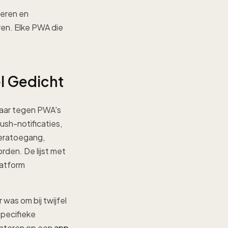
ieren en
ren. Elke PWA die
el Gedicht
waar tegen PWA's
sh-notificaties,
meratoegang,
rden. De lijst met
latform
.
was om bij twijfel
specifieke
enteren op een
app