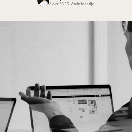
6 okt 2025
·
8 min leestijd