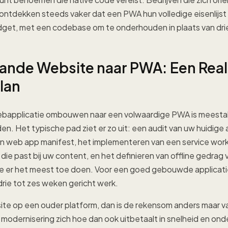
ontdekken steeds vaker dat een PWA hun volledige eisenlijst
udget, met een codebase om te onderhouden in plaats van dri
ande Website naar PWA: Een Real
lan
bapplicatie ombouwen naar een volwaardige PWA is meestal
n. Het typische pad ziet er zo uit: een audit van uw huidige 
 web app manifest, het implementeren van een service wor
die past bij uw content, en het definieren van offline gedrag 
ie er het meest toe doen. Voor een goed gebouwde applicat
drie tot zes weken gericht werk.
site op een ouder platform, dan is de rekensom anders maar 
modernisering zich hoe dan ook uitbetaalt in snelheid en on