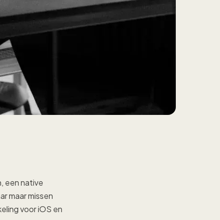
, een native
aar maar missen
keling voor iOS en