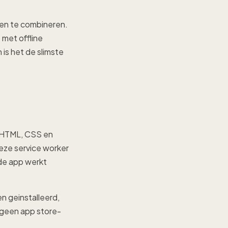
den te combineren.
 met offline
 is het de slimste
 HTML, CSS en
Deze service worker
de app werkt
n geinstalleerd,
t geen app store-