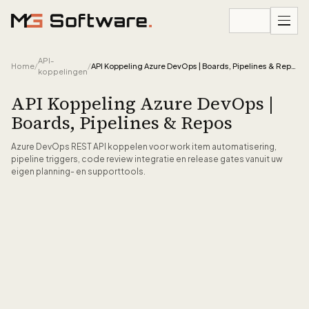
Ga naar inhoud
API-
Home
/
/
API Koppeling Azure DevOps | Boards, Pipelines & Repos
koppelingen
API Koppeling Azure DevOps |
Boards, Pipelines & Repos
Azure DevOps REST API koppelen voor work item automatisering,
pipeline triggers, code review integratie en release gates vanuit uw
eigen planning- en supporttools.