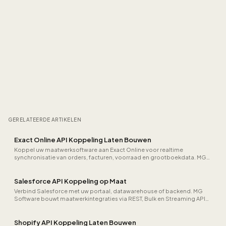
GERELATEERDE ARTIKELEN
Exact Online API Koppeling Laten Bouwen
Koppel uw maatwerksoftware aan Exact Online voor realtime
synchronisatie van orders, facturen, voorraad en grootboekdata. MG
Software bouwt betrouwbare integraties.
Salesforce API Koppeling op Maat
Verbind Salesforce met uw portaal, datawarehouse of backend. MG
Software bouwt maatwerkintegraties via REST, Bulk en Streaming API
voor leads, opportunities en custom objects.
Shopify API Koppeling Laten Bouwen