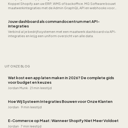
Koppel Shopify aan uw ERP, WMS of backoffice. MG Software bouwt
maatwerkintegraties met de Admin GraphQL API en webhooks voor
orders, voorraad en fulfillment.
Jouw dashboard als commandocentrum met API-
integraties
Verbind al je bedrijfssystemen met een maatwerk dashboard via API-
integraties en krijg een uniform overzicht van alle data.
UIT ONZE BLOG
Wat kost een app laten maken in 2026? De complete gids
voor budget en keuzes
Jordan Munk
·
21 min leestijd
Hoe Wij Systeem Integraties Bouwen voor Onze Klanten
Jordan
·
9 min leestijd
E-Commerce op Maat: Wanneer Shopify Niet Meer Voldoet
Jordan
·
7 min leestijd