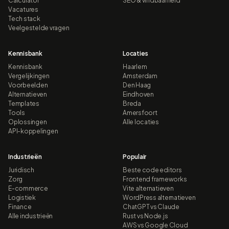
Calculator
SEO & vindbaarheid
Vacatures
Tech stack
Veelgestelde vragen
Kennisbank
Locaties
Kennisbank
Haarlem
Vergelijkingen
Amsterdam
Voorbeelden
Den Haag
Alternatieven
Eindhoven
Templates
Breda
Tools
Amersfoort
Oplossingen
Alle locaties
API-koppelingen
Industrieën
Populair
Juridisch
Beste code editors
Zorg
Frontend frameworks
E-commerce
Vite alternatieven
Logistiek
WordPress alternatieven
Finance
ChatGPT vs Claude
Alle industrieën
Rust vs Node.js
AWS vs Google Cloud