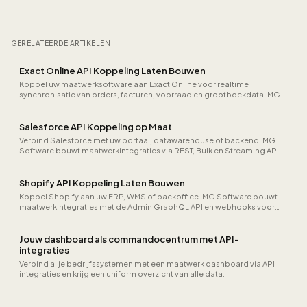
GERELATEERDE ARTIKELEN
Exact Online API Koppeling Laten Bouwen
Koppel uw maatwerksoftware aan Exact Online voor realtime
synchronisatie van orders, facturen, voorraad en grootboekdata. MG
Software bouwt betrouwbare integraties.
Salesforce API Koppeling op Maat
Verbind Salesforce met uw portaal, datawarehouse of backend. MG
Software bouwt maatwerkintegraties via REST, Bulk en Streaming API
voor leads, opportunities en custom objects.
Shopify API Koppeling Laten Bouwen
Koppel Shopify aan uw ERP, WMS of backoffice. MG Software bouwt
maatwerkintegraties met de Admin GraphQL API en webhooks voor
orders, voorraad en fulfillment.
Jouw dashboard als commandocentrum met API-
integraties
Verbind al je bedrijfssystemen met een maatwerk dashboard via API-
integraties en krijg een uniform overzicht van alle data.