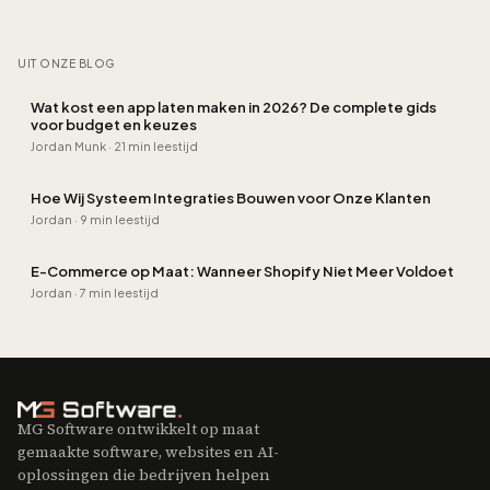
UIT ONZE BLOG
Wat kost een app laten maken in 2026? De complete gids
voor budget en keuzes
Jordan Munk
·
21 min leestijd
Hoe Wij Systeem Integraties Bouwen voor Onze Klanten
Jordan
·
9 min leestijd
E-Commerce op Maat: Wanneer Shopify Niet Meer Voldoet
Jordan
·
7 min leestijd
MG Software ontwikkelt op maat
gemaakte software, websites en AI-
oplossingen die bedrijven helpen