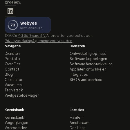
groeien.
©
2026
MG Software B.V.
Alle rechten voorbehouden.
Privacyverklaring
Algemene voorwaarden
Navigatie
Diensten
Diensten
Ontwikkeling op maat
Portfolio
Software koppelingen
Over Ons
Software herontwikkeling
Contact
App laten ontwikkelen
Blog
Integraties
Calculator
SEO & vindbaarheid
Vacatures
Tech stack
Veelgestelde vragen
Kennisbank
Locaties
Kennisbank
Haarlem
Vergelijkingen
Amsterdam
Voorbeelden
Den Haag