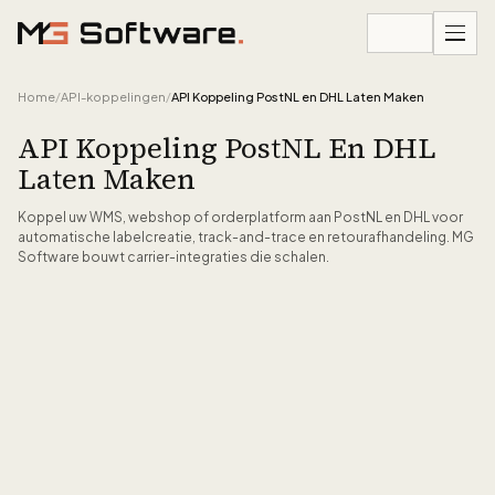
Ga naar inhoud
Home
/
API-koppelingen
/
API Koppeling PostNL en DHL Laten Maken
API Koppeling PostNL En DHL
Laten Maken
Koppel uw WMS, webshop of orderplatform aan PostNL en DHL voor
automatische labelcreatie, track-and-trace en retourafhandeling. MG
Software bouwt carrier-integraties die schalen.