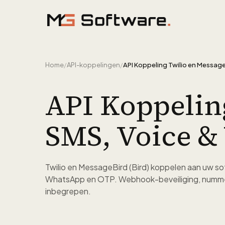
Ga naar inhoud
Home
/
API-koppelingen
/
API Koppelin
SMS, Voice 
Twilio en MessageBird (Bird) koppelen aan uw so
WhatsApp en OTP. Webhook-beveiliging, nummer
inbegrepen.