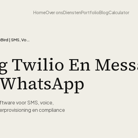
Home
Over ons
Diensten
Portfolio
Blog
Calculator
API Koppeling Twilio en MessageBird | SMS, Voice & WhatsApp
g Twilio En Mess
& WhatsApp
ftware voor SMS, voice,
provisioning en compliance