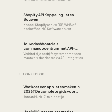
Software bouwt maatwerkintegraties via
REST, Bulk en Streaming API voor leads,
opportunities en custom objects.
Shopify API Koppeling Laten
Bouwen
Koppel Shopify aan uw ERP, WMS of
backoffice. MG Software bouwt
maatwerkintegraties met de Admin
GraphQL API en webhooks voor orders,
voorraad en fulfillment.
Jouw dashboard als
commandocentrum met API-
integraties
Verbind al je bedrijfssystemen met een
maatwerk dashboard via API-integraties
en krijg een uniform overzicht van alle
data.
UIT ONZE BLOG
Wat kost een app laten maken in
2026? De complete gids voor
budget en keuzes
Jordan Munk
·
21 min leestijd
Hoe Wij Systeem Integraties