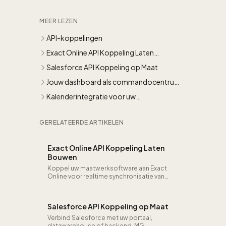
MEER LEZEN
API-koppelingen
Exact Online API Koppeling Laten
Bouwen
Salesforce API Koppeling op Maat
Jouw dashboard als commandocentrum
met API-integraties
Kalenderintegratie voor uw
boekingsplatform: geen dubbele
reserveringen meer
GERELATEERDE ARTIKELEN
Exact Online API Koppeling Laten
Bouwen
Koppel uw maatwerksoftware aan Exact
Online voor realtime synchronisatie van
orders, facturen, voorraad en
grootboekdata. MG Software bouwt
betrouwbare integraties.
Salesforce API Koppeling op Maat
Verbind Salesforce met uw portaal,
datawarehouse of backend. MG