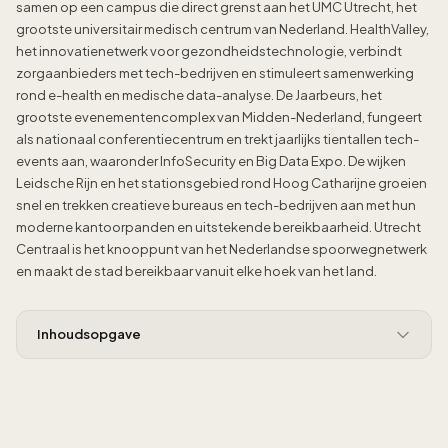
samen op een campus die direct grenst aan het UMC Utrecht, het
grootste universitair medisch centrum van Nederland. HealthValley,
het innovatienetwerk voor gezondheidstechnologie, verbindt
zorgaanbieders met tech-bedrijven en stimuleert samenwerking
rond e-health en medische data-analyse. De Jaarbeurs, het
grootste evenementencomplex van Midden-Nederland, fungeert
als nationaal conferentiecentrum en trekt jaarlijks tientallen tech-
events aan, waaronder InfoSecurity en Big Data Expo. De wijken
Leidsche Rijn en het stationsgebied rond Hoog Catharijne groeien
snel en trekken creatieve bureaus en tech-bedrijven aan met hun
moderne kantoorpanden en uitstekende bereikbaarheid. Utrecht
Centraal is het knooppunt van het Nederlandse spoorwegnetwerk
en maakt de stad bereikbaar vanuit elke hoek van het land.
Inhoudsopgave