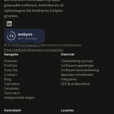
gemaakte software, websites en AI-
oplossingen die bedrijven helpen
groeien.
©
2026
MG Software B.V.
Alle rechten voorbehouden.
Privacyverklaring
Algemene voorwaarden
Navigatie
Diensten
Diensten
Ontwikkeling op maat
Portfolio
Software koppelingen
Over Ons
Software herontwikkeling
Contact
App laten ontwikkelen
Blog
Integraties
Calculator
SEO & vindbaarheid
Vacatures
Tech stack
Veelgestelde vragen
Kennisbank
Locaties