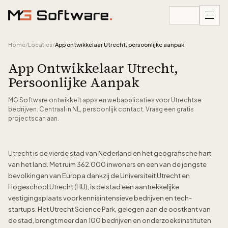
Ga naar inhoud
Home
/
Locaties
/
App ontwikkelaar Utrecht, persoonlijke aanpak
App Ontwikkelaar Utrecht,
Persoonlijke Aanpak
MG Software ontwikkelt apps en webapplicaties voor Utrechtse
bedrijven. Centraal in NL, persoonlijk contact. Vraag een gratis
projectscan aan.
Utrecht is de vierde stad van Nederland en het geografische hart
van het land. Met ruim 362.000 inwoners en een van de jongste
bevolkingen van Europa dankzij de Universiteit Utrecht en
Hogeschool Utrecht (HU), is de stad een aantrekkelijke
vestigingsplaats voor kennisintensieve bedrijven en tech-
startups. Het Utrecht Science Park, gelegen aan de oostkant van
de stad, brengt meer dan 100 bedrijven en onderzoeksinstituten