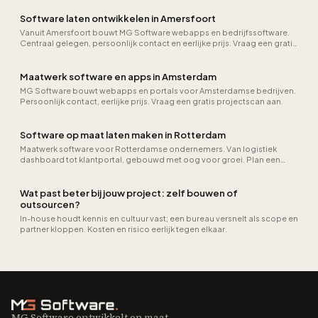
Software laten ontwikkelen in Amersfoort
Vanuit Amersfoort bouwt MG Software webapps en bedrijfssoftware.
Centraal gelegen, persoonlijk contact en eerlijke prijs. Vraag een gratis
projectscan aan.
Maatwerk software en apps in Amsterdam
MG Software bouwt webapps en portals voor Amsterdamse bedrijven.
Persoonlijk contact, eerlijke prijs. Vraag een gratis projectscan aan.
Software op maat laten maken in Rotterdam
Maatwerk software voor Rotterdamse ondernemers. Van logistiek
dashboard tot klantportal, gebouwd met oog voor groei. Plan een
vrijblijvend gesprek.
Wat past beter bij jouw project: zelf bouwen of
outsourcen?
In-house houdt kennis en cultuur vast; een bureau versnelt als scope en
partner kloppen. Kosten en risico eerlijk tegen elkaar.
MG Software ontwikkelt op maat