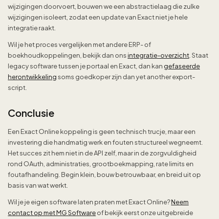
wijzigingen doorvoert, bouwen we een abstractielaag die zulke
wijzigingen isoleert, zodat een update van Exact niet je hele
integratie raakt.
Wil je het proces vergelijken met andere ERP- of
boekhoudkoppelingen, bekijk dan ons
integratie-overzicht
. Staat
legacy software tussen je portaal en Exact, dan kan
gefaseerde
herontwikkeling
soms goedkoper zijn dan yet another export-
script.
Conclusie
Een Exact Online koppeling is geen technisch trucje, maar een
investering die handmatig werk en fouten structureel wegneemt.
Het succes zit hem niet in de API zelf, maar in de zorgvuldigheid
rond OAuth, administraties, grootboekmapping, rate limits en
foutafhandeling. Begin klein, bouw betrouwbaar, en breid uit op
basis van wat werkt.
Wil je je eigen software laten praten met Exact Online?
Neem
contact op met MG Software
of bekijk eerst onze uitgebreide