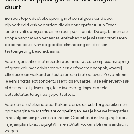
duurt
Een eerste productiekoppeling met een afgebakend doel,
bijvoorbeeld verkooporders die als conceptfactuur in Exact
landen, valt doorgaans binnen een paar sprints. De prijs binnen die
scope hangt af van het aantal entiteiten dat je wilt synchroniseren,
de complexiteit van de grootboekmapping en of er een
testomgeving beschikbaar is.
Voor organisaties met meerdere administraties, complexe mapping
of grote volumes adviseren we een gefaseerde aanpak, waarbij
elke fase een werkend en testbaar resultaat oplevert. Zo voorkom
je een lang traject zonder tussentijdse waarde. Fase één levert vaak
al de meeste tijdwinst op; fase twee voegt bijvoorbeeld
betaalstatus terug naar je portaal toe.
Voor een eerste bandbreedte kun je onze
calculator
gebruiken, en
op de pagina over
software koppelingen
lees je hoe we integraties
in het algemeen prijzen en beheren. Onderhoud na livegang hoort
in je jaarplan: Exact wijzigt API’s, en OAuth-tokens blijven aandacht
vragen.