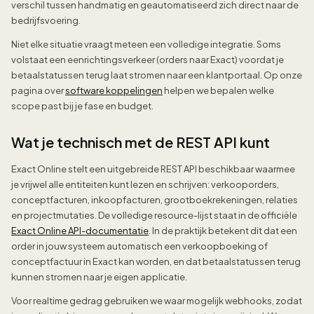
verschil tussen handmatig en geautomatiseerd zich direct naar de
bedrijfsvoering.
Niet elke situatie vraagt meteen een volledige integratie. Soms
volstaat een eenrichtingsverkeer (orders naar Exact) voordat je
betaalstatussen terug laat stromen naar een klantportaal. Op onze
pagina over
software koppelingen
helpen we bepalen welke
scope past bij je fase en budget.
Wat je technisch met de REST API kunt
Exact Online stelt een uitgebreide REST API beschikbaar waarmee
je vrijwel alle entiteiten kunt lezen en schrijven: verkooporders,
conceptfacturen, inkoopfacturen, grootboekrekeningen, relaties
en projectmutaties. De volledige resource-lijst staat in de officiële
Exact Online API-documentatie
. In de praktijk betekent dit dat een
order in jouw systeem automatisch een verkoopboeking of
conceptfactuur in Exact kan worden, en dat betaalstatussen terug
kunnen stromen naar je eigen applicatie.
Voor realtime gedrag gebruiken we waar mogelijk webhooks, zodat