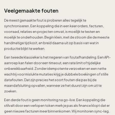
Veelgemaakte fouten
De meest gemaakte fout is proberen alles tegelijk te
synchroniseren. Een koppeling die in een keer orders, facturen,
voorraad, relaties en projecten omvat, is moeilijk te testen en
moeilijk te onderhouden. Begin klein, met de stroom die de meeste
handmatige tijd kost, en breid daarna uit op basis van wat in
productie blijkt te werken.
Een tweede klassieker is het negeren van foutafhandeling. Een API-
aanroep kan falen door een timeout, een rate limit of tijdelijke
onbereikbaarheid. Zonder idempotente verzoeken en een nette
wachtrij voor mislukte mutaties krijg je dubbele boekingen of stille
datafouten. Dat zijn precies het soort fouten die pas bij de
maandafsluiting opvallen, wanneer ze het duurst zijn om uit te
zoeken.
Een derde fout is geen monitoring na go-live. Een koppeling die
stilvalt door een verlopen token merk je pas als finance klopt dat er
geen nieuwe facturen meer binnenkomen. Wij monitoren sync-lag,