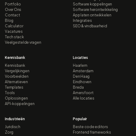
Portfolio
Software koppelingen
Over Ons
Software herontwikkeling
Contact
App laten ontwikkelen
Blog
Integraties
Calculator
SEO & vindbaarheid
Vacatures
Tech stack
Veelgestelde vragen
Kennisbank
Locaties
Kennisbank
Haarlem
Vergelijkingen
Amsterdam
Voorbeelden
Den Haag
Alternatieven
Eindhoven
Templates
Breda
Tools
Amersfoort
Oplossingen
Alle locaties
API-koppelingen
Industrieën
Populair
Juridisch
Beste code editors
Zorg
Frontend frameworks