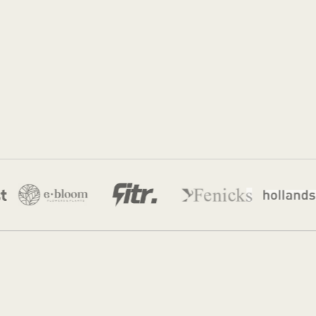
Sidney de Geus
22 jul 2026
·
12 min leestijd