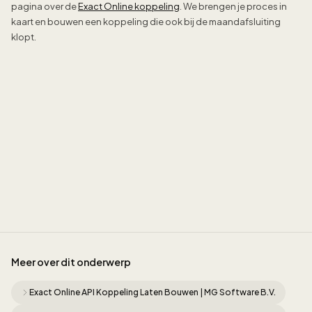
pagina over de
Exact Online koppeling
. We brengen je proces in
kaart en bouwen een koppeling die ook bij de maandafsluiting
klopt.
Sidney de Geus
Meer over dit onderwerp
Exact Online API Koppeling Laten Bouwen | MG Software B.V.