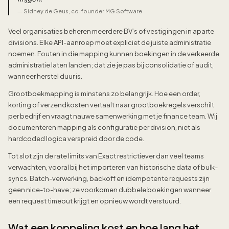
—
Sidney de Geus, co-founder MG Software
Veel organisaties beheren meerdere BV’s of vestigingen in aparte
divisions. Elke API-aanroep moet expliciet de juiste administratie
noemen. Fouten in die mapping kunnen boekingen in de verkeerde
administratie laten landen; dat zie je pas bij consolidatie of audit,
wanneer herstel duur is.
Grootboekmapping is minstens zo belangrijk. Hoe een order,
korting of verzendkosten vertaalt naar grootboekregels verschilt
per bedrijf en vraagt nauwe samenwerking met je finance team. Wij
documenteren mapping als configuratie per division, niet als
hardcoded logica verspreid door de code.
Tot slot zijn de rate limits van Exact restrictiever dan veel teams
verwachten, vooral bij het importeren van historische data of bulk-
syncs. Batch-verwerking, backoff en idempotente requests zijn
geen nice-to-have; ze voorkomen dubbele boekingen wanneer
een request timeout krijgt en opnieuw wordt verstuurd.
Wat een koppeling kost en hoe lang het