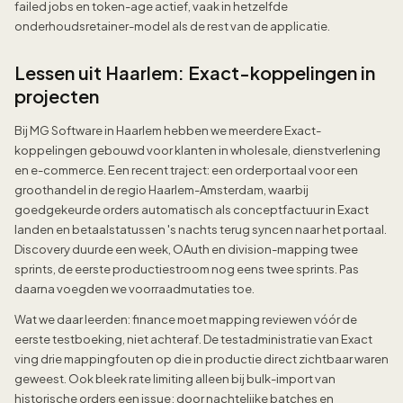
failed jobs en token-age actief, vaak in hetzelfde
onderhoudsretainer-model als de rest van de applicatie.
Lessen uit Haarlem: Exact-koppelingen in
projecten
Bij MG Software in Haarlem hebben we meerdere Exact-
koppelingen gebouwd voor klanten in wholesale, dienstverlening
en e-commerce. Een recent traject: een orderportaal voor een
groothandel in de regio Haarlem-Amsterdam, waarbij
goedgekeurde orders automatisch als conceptfactuur in Exact
landen en betaalstatussen 's nachts terug syncen naar het portaal.
Discovery duurde een week, OAuth en division-mapping twee
sprints, de eerste productiestroom nog eens twee sprints. Pas
daarna voegden we voorraadmutaties toe.
Wat we daar leerden: finance moet mapping reviewen vóór de
eerste testboeking, niet achteraf. De testadministratie van Exact
ving drie mappingfouten op die in productie direct zichtbaar waren
geweest. Ook bleek rate limiting alleen bij bulk-import van
historische orders een issue; door nachtelijke batches en