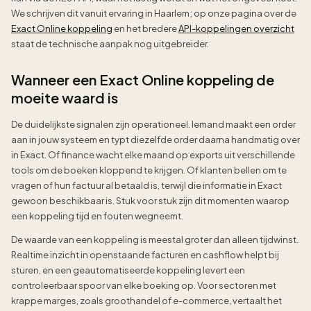
We schrijven dit vanuit ervaring in Haarlem; op onze pagina over de
Exact Online koppeling
en het bredere
API-koppelingen overzicht
staat de technische aanpak nog uitgebreider.
Wanneer een Exact Online koppeling de
moeite waard is
De duidelijkste signalen zijn operationeel. Iemand maakt een order
aan in jouw systeem en typt diezelfde order daarna handmatig over
in Exact. Of finance wacht elke maand op exports uit verschillende
tools om de boeken kloppend te krijgen. Of klanten bellen om te
vragen of hun factuur al betaald is, terwijl die informatie in Exact
gewoon beschikbaar is. Stuk voor stuk zijn dit momenten waarop
een koppeling tijd en fouten wegneemt.
De waarde van een koppeling is meestal groter dan alleen tijdwinst.
Realtime inzicht in openstaande facturen en cashflow helpt bij
sturen, en een geautomatiseerde koppeling levert een
controleerbaar spoor van elke boeking op. Voor sectoren met
krappe marges, zoals groothandel of e-commerce, vertaalt het