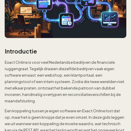
Introductie
Exact Online is voor veel Nederlandse bedrijven de financiele
ruggengraat. Tegelijk draaien diezelfde bedrijven vaak eigen
software ernaast: een webshop, een klantportaal, een
planningstool of een intern systeem. Zodra die twee werelden niet
met elkaar praten, ontstaat het bekende patroon van dubbel
invoeren, handmatig overtypen en reconciliatieverschillen bij de
maandafsluiting.
Een koppeling tussen je eigen software en Exact Online lost dat
op, maar het is geen knopje dat je even omzet. In deze gids leggen
we uit wanneer een koppeling de moeite waard is, wat technisch
kan via de REST API, waar het lastig wordt en wat het ongeveer kost.