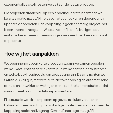
exponential backoff losten we dat zonder dataverlies op.
Die projecten draaien nu op een onderhoudsretainer waarin we
kwartaalmatig Exact API-release notes checken en dependency-
updates doorvoeren. Een koppeling is geen eenmalig project; het
is een levende integratie. Wie dat vooraf beseft, budgetteert
realistischer en vermijdt verrassingen wanneer Exact een endpoint
deprecate.
Hoe wij het aanpakken
We beginnen met een korte discovery waarin we samen bepalen
welke Exact-entiteiten relevant zijn, in welke richting data stroomt
en welke boekhoudregels van toepassing zijn. Daarna richten we
OAuth 2.0 veilig in, met versleutelde tokenopslag en automatische
rotatie, en ontwikkelen we tegen een Exact testadministratie zodat
we nooit met productiedata experimenteren.
Elke mutatie wordt idempotent opgezet, mislukte verzoeken
belanden in een wachtrij met volledige context, en we monitoren de
koppeling actief na livegang. Omdat Exact regelmatig API-