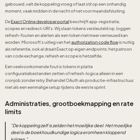
gebouwd, valt de koppeling vroeg of laat stil op een onhandig
moment, vaak midden in de nacht of net voor maandafsluiting.
De
Exact Online developer portal
beschrijft app-registratie,
scopes en redirect-URI’s. Wij slaan tokens versleuteld op, loggen
refresh-fouten en alerten als een token niet meer vernieuwd kan
worden. Microsoft’s uitleg van het
authorization code flow
is nuttig
als referentie, ook al draait Exact op eigen endpoints: het patroon
van code exchange, refresh en scope is hetzelfde.
Een veelvoorkomende fout is tokens in platte
configuratiebestanden zetten of refresh-logica alleen in een
cronjob zonder retry. Behandel OAuth als productie-infrastructuur,
niet als een eenmalige setup tijdens de eerste sprint.
Administraties, grootboekmapping en rate
limits
"
De koppeling zelf is zelden het moeilijke deel. Het moeilijke
deel is de boekhoudkundige logica eromheen kloppend
krijgen.
"