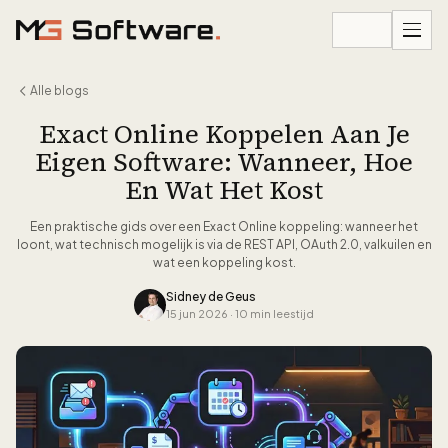
Ga naar inhoud
Alle blogs
Exact Online Koppelen Aan Je
Eigen Software: Wanneer, Hoe
En Wat Het Kost
Een praktische gids over een Exact Online koppeling: wanneer het
loont, wat technisch mogelijk is via de REST API, OAuth 2.0, valkuilen en
wat een koppeling kost.
Sidney de Geus
15 jun 2026
·
10 min leestijd