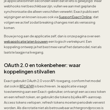
je applicatie binnen seconden weet dat er iets is gewijzigd. Waar
webhooks niet beschikbaar zijn, vullen we aan met geplande
synchronisatie die alleen verschillen verwerkt. Exact publiceert
wijzigingen en known issues ook via
Support Exact Online
; dat
volgen we actief zodat breaking changes niet als verrassing
komen.
Bouw je nog aan de applicatie zelf, dan is onze pagina over een
webapplicatie laten bouwen
een logisch vertrekpunt. Een
koppeling ontwerp je het best mee vanaf het datamodel, niet als
laatste laagje na livegang.
OAuth 2.0 en tokenbeheer: waar
koppelingen stilvallen
Exact gebruikt OAuth 2.0 voor API-toegang, conform het model
dat ook in
RFC 6749
is beschreven. Je applicatie vraagt
toestemming aan een Exact-gebruiker, ontvangt een access token
en een refresh token, en gebruikt die tokens bij elke API-aanroep.
Access tokens verlopen; refresh tokens moeten periodiek ververst
worden. Als die rotatie niet als betrouwbaar achtergrondproces is