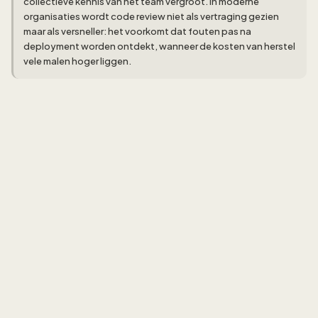
collectieve kennis van het team vergroot. In moderne
organisaties wordt code review niet als vertraging gezien
maar als versneller: het voorkomt dat fouten pas na
deployment worden ontdekt, wanneer de kosten van herstel
vele malen hoger liggen.