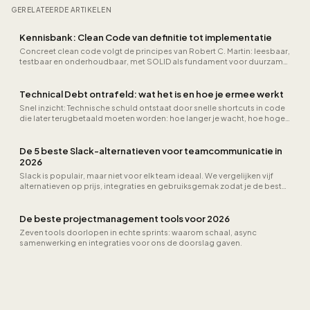
GERELATEERDE ARTIKELEN
Kennisbank: Clean Code van definitie tot implementatie
Concreet clean code volgt de principes van Robert C. Martin: leesbaar,
testbaar en onderhoudbaar, met SOLID als fundament voor duurzame
architectuur.
Technical Debt ontrafeld: wat het is en hoe je ermee werkt
Snel inzicht: Technische schuld ontstaat door snelle shortcuts in code
die later terugbetaald moeten worden: hoe langer je wacht, hoe hoger
de rente.
De 5 beste Slack-alternatieven voor teamcommunicatie in
2026
Slack is populair, maar niet voor elk team ideaal. We vergelijken vijf
alternatieven op prijs, integraties en gebruiksgemak zodat je de beste
keuze maakt.
De beste projectmanagement tools voor 2026
Zeven tools doorlopen in echte sprints: waarom schaal, async
samenwerking en integraties voor ons de doorslag gaven.