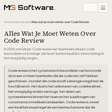
Ga naar inhoud
Home
/
Kennisbank
/
Alles wat je moet weten over Code Review
Alles Wat Je Moet Weten Over
Code Review
In 2026 onmisbaar: Code review laat teamleden elkaars code
beoordelen vóór merge: dat levert betere kwaliteit, kennisdeling en
het vroegtijdig vangen…
Code review is het systematisch beoordelen van broncode
door een of meer teamleden die de code niet zelf hebben
geschreven, voordat die code wordt samengevoegd met de
hoofdbranch. Het doel is het verbeteren van codekwaliteit,
het vroegtijdig vinden van bugs, het delen van
systeemkennis binnen het team en het waarborgen van
consistente ontwikkelstandaarden. Code review is zowel
een kwaliteitsmaatregel als een leermechanisme dat de