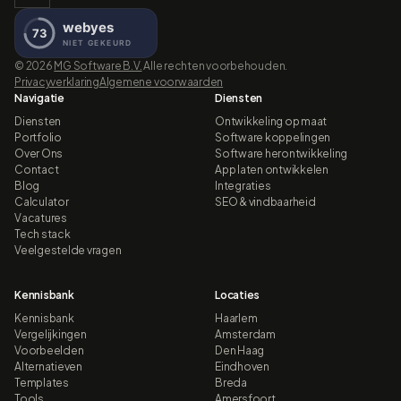
©
2026
MG Software B.V.
Alle rechten voorbehouden.
Privacyverklaring
Algemene voorwaarden
Navigatie
Diensten
Diensten
Ontwikkeling op maat
Portfolio
Software koppelingen
Over Ons
Software herontwikkeling
Contact
App laten ontwikkelen
Blog
Integraties
Calculator
SEO & vindbaarheid
Vacatures
Tech stack
Veelgestelde vragen
Kennisbank
Locaties
Kennisbank
Haarlem
Vergelijkingen
Amsterdam
Voorbeelden
Den Haag
Alternatieven
Eindhoven
Templates
Breda
Tools
Amersfoort