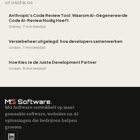
UIT ONZE BLOG
Anthropic's Code Review Tool: Waarom AI-Gegenereerde
Code AI-Review Nodig Heeft
Sidney
·
7 min leestijd
Versiebeheer uitgelegd: hoe developers samenwerken
Jordan
·
7 min leestijd
Hoe Kies Je de Juiste Development Partner
Jordan
·
8 min leestijd
MG Software ontwikkelt op maat
gemaakte software, websites en AI-
oplossingen die bedrijven helpen
groeien.