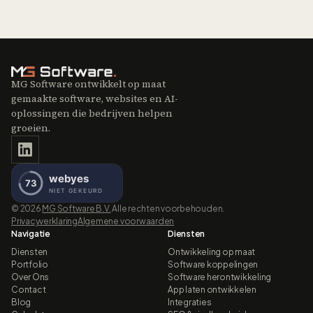
MG Software ontwikkelt op maat
gemaakte software, websites en AI-
oplossingen die bedrijven helpen
groeien.
©
2026
MG Software B.V.
Alle rechten voorbehouden.
Privacyverklaring
Algemene voorwaarden
Navigatie
Diensten
Diensten
Ontwikkeling op maat
Portfolio
Software koppelingen
Over Ons
Software herontwikkeling
Contact
App laten ontwikkelen
Blog
Integraties