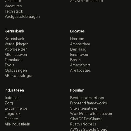
Calculator
SEO & vindbaarheid
Vacatures
Tech stack
Veelgestelde vragen
Kennisbank
Locaties
Kennisbank
Haarlem
Vergelijkingen
Amsterdam
Voorbeelden
Den Haag
Alternatieven
Eindhoven
Templates
Breda
Tools
Amersfoort
Oplossingen
Alle locaties
API-koppelingen
Industrieën
Populair
Juridisch
Beste code editors
Zorg
Frontend frameworks
E-commerce
Vite alternatieven
Logistiek
WordPress alternatieven
Finance
ChatGPT vs Claude
Alle industrieën
Rust vs Node.js
AWS vs Google Cloud