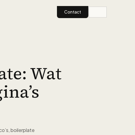
Contact
te: Wat
ina’s
o’s, boilerplate