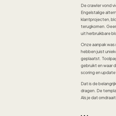
De crawler vond vi
Engelstalige alte
klantprojecten, bl
terugkomen. Geen 
uit herbruikbare b
Onze aanpak was n
hebben juist uniek
geplaatst. Toolpa
gebruikt en waar d
scoring en update
Dat is de belangri
dragen. De templa
Als je dat omdraai