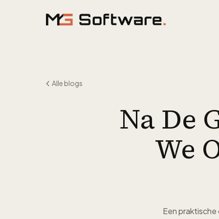
Ga naar inhoud
Alle blogs
Na De 
We O
Een praktische 