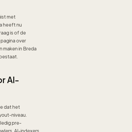
ist met
a heeft nu
aag is of de
 pagina over
en maken in Breda
 bestaat.
r AI-
e dat het
yout-niveau.
ledig pre-
wlers, AI-indexers