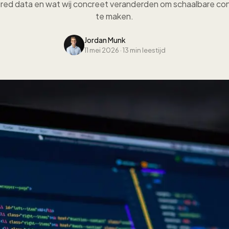
ured data en wat wij concreet veranderden om schaalbare con
te maken.
Jordan Munk
11 mei 2026
·
13 min leestijd