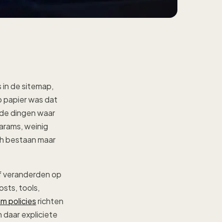
 in de sitemap,
 papier was dat
s de dingen waar
arams, weinig
ch bestaan maar
elf veranderden op
sts, tools,
m policies
richten
 daar expliciete