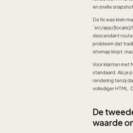
en snelle snapshot
De fix was klein m
`src/app/[locale]/
descendant routes 
probleem dat tradi
sitemap klopt, maa
Voor klanten met N
standaard. Als je 
rendering tenzij d
vollediger HTML. D
De tweede
waarde 