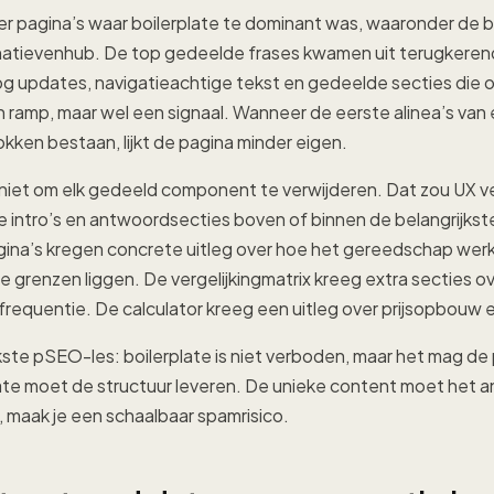
er pagina’s waar boilerplate te dominant was, waaronder de 
rnatievenhub. De top gedeelde frases kwamen uit terugkeren
og updates, navigatieachtige tekst en gedeelde secties die o
ramp, maar wel een signaal. Wanneer de eerste alinea’s van 
lokken bestaan, lijkt de pagina minder eigen.
iet om elk gedeeld component te verwijderen. Dat zou UX v
e intro’s en antwoordsecties boven of binnen de belangrijks
gina’s kregen concrete uitleg over hoe het gereedschap werk
e grenzen liggen. De vergelijkingmatrix kreeg extra secties o
frequentie. De calculator kreeg een uitleg over prijsopbouw 
jkste pSEO-les: boilerplate is niet verboden, maar het mag de 
te moet de structuur leveren. De unieke content moet het a
t, maak je een schaalbaar spamrisico.