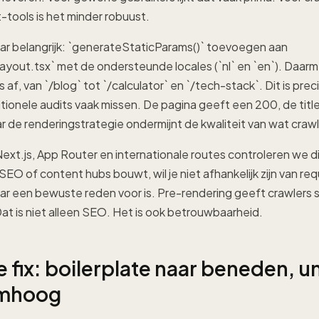
-tools is het minder robuust.
aar belangrijk: `generateStaticParams()` toevoegen aan
layout.tsx` met de ondersteunde locales (`nl` en `en`). Daar
af, van `/blog` tot `/calculator` en `/tech-stack`. Dit is pre
tionele audits vaak missen. De pagina geeft een 200, de titl
r de renderingstrategie ondermijnt de kwaliteit van wat craw
ext.js, App Router en internationale routes controleren we di
pSEO of content hubs bouwt, wil je niet afhankelijk zijn van r
aar een bewuste reden voor is. Pre-rendering geeft crawlers sn
at is niet alleen SEO. Het is ook betrouwbaarheid.
 fix: boilerplate naar beneden, u
omhoog