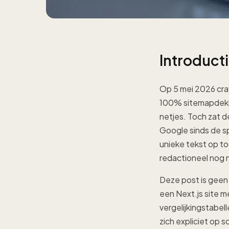
Introduct
Op 5 mei 2026 craw
100% sitemapdekki
netjes. Toch zat d
Google sinds de sp
unieke tekst op to
redactioneel nog n
Deze post is geen 
een Next.js site m
vergelijkingstabel
zich expliciet op 