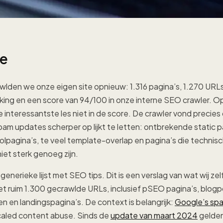
ie
lden we onze eigen site opnieuw: 1.316 pagina’s, 1.270 URLs
ng en een score van 94/100 in onze interne SEO crawler. Op
e interessantste les niet in de score. De crawler vond precie
am updates scherper op lijkt te letten: ontbrekende static p
olpagina’s, te veel template-overlap en pagina’s die technis
iet sterk genoeg zijn.
generieke lijst met SEO tips. Dit is een verslag van wat wij z
et ruim 1.300 gecrawlde URLs, inclusief pSEO pagina’s, blogpo
len en landingspagina’s. De context is belangrijk:
Google’s spa
scaled content abuse. Sinds de
update van maart 2024
gelden