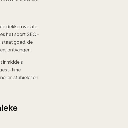
mee dekken we alle
cies het soort SEO-
e staat goed, de
lers ontvangen.
t inmiddels
equest-time
eller, stabieler en
nieke