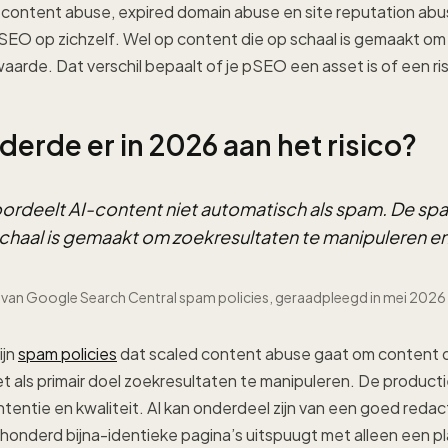
 content abuse, expired domain abuse en site reputation abus
pSEO op zichzelf. Wel op content die op schaal is gemaakt om
arde. Dat verschil bepaalt of je pSEO een asset is of een ris
erde er in 2026 aan het risico?
rdeelt AI-content niet automatisch als spam. De spa
chaal is gemaakt om zoekresultaten te manipuleren e
van Google Search Central spam policies, geraadpleegd in mei 2026
ijn
spam policies
dat scaled content abuse gaat om content d
 als primair doel zoekresultaten te manipuleren. De produ
intentie en kwaliteit. AI kan onderdeel zijn van een goed reda
 honderd bijna-identieke pagina’s uitspuugt met alleen een p