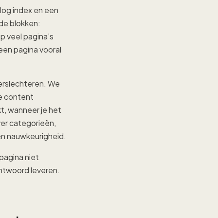
blog index en een
de blokken:
p veel pagina’s
een pagina vooral
erslechteren. We
te content
t, wanneer je het
ver categorieën,
en nauwkeurigheid.
pagina niet
ntwoord leveren.