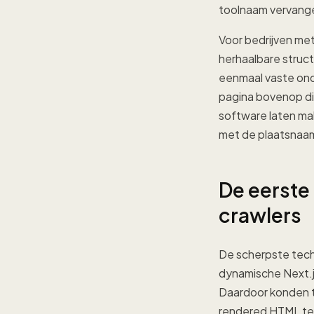
toolnaam vervangen
Voor bedrijven me
herhaalbare struct
eenmaal vaste onde
pagina bovenop di
software laten mak
met de plaatsnaam
De eerste
crawlers
De scherpste tech
dynamische Next.j
Daardoor konden ti
rendered HTML te l