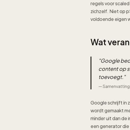
regels voor scaled
zichzelf. Niet op 
voldoende eigen wa
Wat verand
"
Google beoo
content op s
toevoegt.
"
—
Samenvatting 
Google schrijft in z
wordt gemaakt met
minder uit dan de 
een generator die