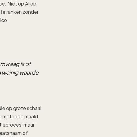
e. Niet op AI op
 te ranken zonder
ico.
mvraag is of
n weinig waarde
ie op grote schaal
ctiemethode maakt
ctieproces, maar
laatsnaam of