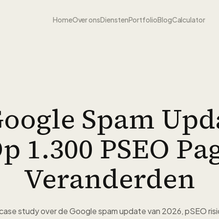
Home
Over ons
Diensten
Portfolio
Blog
Calculator
Google Spam Upda
p 1.300 PSEO Pag
Veranderden
case study over de Google spam update van 2026, pSEO risic