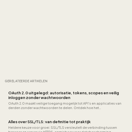
GERELATEERDE ARTIKELEN
OAuth 2.0 uitgelegd: autorisatie, tokens, scopes en veilig
inloggen zonder wachtwoorden
OAuth 2.0 maakt veilige toegang mogelijk tot API's en applicaties van
derden zonder wachtwoorden te delen. Ontdek hoe het
autorisatieprotocol achter "Inloggen met Google" werkt, welke flows
er zijn en hoe je het veilig implementeert.
Alles over SSL/TLS: van definitie tot praktijk
Heldere keuze voor groei: SSL/TLS versleutelt de verbinding tussen
browser en server via HTTPS, onmisbaar voor databescherming,