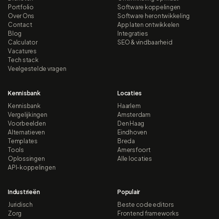
Portfolio
Software koppelingen
Over Ons
Software herontwikkeling
Contact
App laten ontwikkelen
Blog
Integraties
Calculator
SEO & vindbaarheid
Vacatures
Tech stack
Veelgestelde vragen
Kennisbank
Locaties
Kennisbank
Haarlem
Vergelijkingen
Amsterdam
Voorbeelden
Den Haag
Alternatieven
Eindhoven
Templates
Breda
Tools
Amersfoort
Oplossingen
Alle locaties
API-koppelingen
Industrieën
Populair
Juridisch
Beste code editors
Zorg
Frontend frameworks