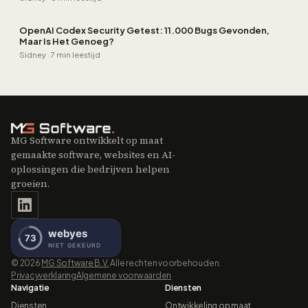
OpenAI Codex Security Getest: 11.000 Bugs Gevonden,
Maar Is Het Genoeg?
Sidney
·
7 min leestijd
MG Software ontwikkelt op maat
gemaakte software, websites en AI-
oplossingen die bedrijven helpen
groeien.
©
2026
MG Software B.V.
Alle rechten voorbehouden.
Privacyverklaring
Algemene voorwaarden
Navigatie
Diensten
Diensten
Ontwikkeling op maat