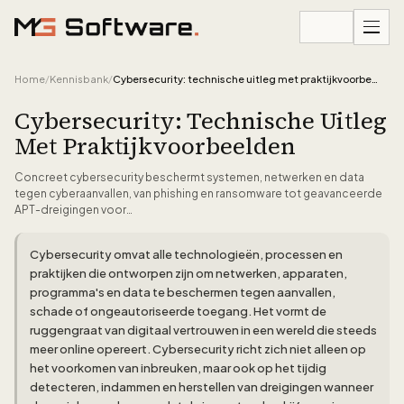
Ga naar inhoud
Home
/
Kennisbank
/
Cybersecurity: technische uitleg met praktijkvoorbeelden
Cybersecurity: Technische Uitleg
Met Praktijkvoorbeelden
Concreet cybersecurity beschermt systemen, netwerken en data
tegen cyberaanvallen, van phishing en ransomware tot geavanceerde
APT-dreigingen voor…
Cybersecurity omvat alle technologieën, processen en
praktijken die ontworpen zijn om netwerken, apparaten,
programma's en data te beschermen tegen aanvallen,
schade of ongeautoriseerde toegang. Het vormt de
ruggengraat van digitaal vertrouwen in een wereld die steeds
meer online opereert. Cybersecurity richt zich niet alleen op
het voorkomen van inbreuken, maar ook op het tijdig
detecteren, indammen en herstellen van dreigingen wanneer