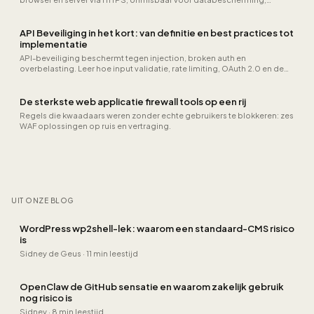
gebruikersvertrouwen…
API Beveiliging in het kort: van definitie en best practices tot
implementatie
API-beveiliging beschermt tegen injection, broken auth en
overbelasting. Leer hoe input validatie, rate limiting, OAuth 2.0 en de
OWASP API Security Top 10 uw endpoints en data beschermen tegen
veelvoorkomende aanvallen en datalekken.
De sterkste web applicatie firewall tools op een rij
Regels die kwaadaars weren zonder echte gebruikers te blokkeren: zes
WAF oplossingen op ruis en vertraging.
UIT ONZE BLOG
WordPress wp2shell-lek: waarom een standaard-CMS risico
is
Sidney de Geus
·
11 min leestijd
OpenClaw de GitHub sensatie en waarom zakelijk gebruik
nog risico is
Sidney
·
8 min leestijd