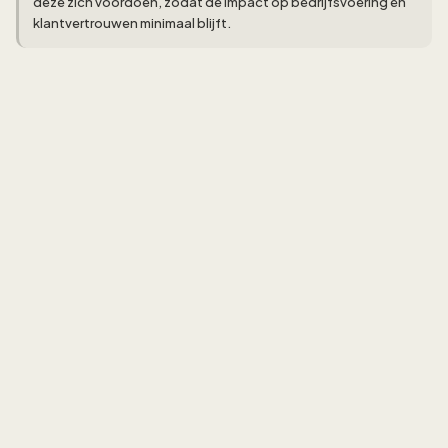
deze zich voordoen, zodat de impact op bedrijfsvoering en
klantvertrouwen minimaal blijft.