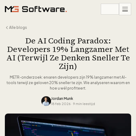
Ga naar inhoud
Alle blogs
De AI Coding Paradox:
Developers 19% Langzamer Met
AI (Terwijl Ze Denken Sneller Te
Zijn)
METR-onderzoek: ervaren developers zijn 19% langzamer met AI-
tools terwijl ze geloven 20% sneller te zijn. We analyseren waarom en
hoe u wél profiteert.
Jordan Munk
18 feb 2026
·
9 min leestijd