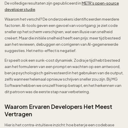
De volledige resultaten zijn gepubliceerd in
METR's open-source
developer studie
.
Waarom het verschil? De onderzoekers identificeerden meerdere
factoren. AI-tools geven een gevoel van voortgang: je ziet code
sneller op het scherm verschijnen, wat een illusie van snelheid
creëert. Maar die initiële snelheid heeft een prijs: meer tijd besteed
aan het reviewen, debuggen en corrigeren van AI-gegenereerde
suggesties. Het netto-effect is negatief.
Er speelt ook een sunk-cost dynamiek. Zodra je tijd hebt besteed
aan het formuleren van een prompt en wachten op een antwoord,
ben je psychologisch geïnvesteerd in het gebruiken van de output,
zelfs wanneer helemaal opnieuw schrijven sneller zou zijn. Bij MG
Software hebben we onszelf hierop betrapt, en het herkennen van
dit patroon was de eerste stap naar verbetering.
Waarom Ervaren Developers Het Meest
Vertragen
Hier is het contra-intuïtieve inzicht: hoe beter je een codebase