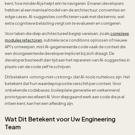
kent, hoe minder AI je helpt erin te navigeren. Ervaren developers
hebben al een mentaal model van de architectuur, conventies en
edge cases. AI-suggesties conflicteren vaak met die kennis, wat
extra cognitieve belasting vergt om te evalueren en corrigeren.
Voor taken die diep architectureel begrip vereisen, zoals
complexe
modules refactoren
, subtiele race conditions oplossen of nieuwe
API's ontwerpen, mist AI-gegenereerde code vaak de context die
een doorgewinterde developer impliciet bij zich draagt. De
developer besteedt dan tijd aan het repareren van AI-suggesties in
plaats van de code zelf te schrijven.
Dit betekent <strong>niet</strong> dat AI-tools nutteloos zijn. Het
betekent dat hun waardepropositie verschilt per context. Voor
onbekende codebases, boilerplate generatie en verkennend
prototypen excelleert AI. Voor diepgaand werk aan code die je al
intiem kent, kan het een afleiding zijn.
Wat Dit Betekent voor Uw Engineering
Team