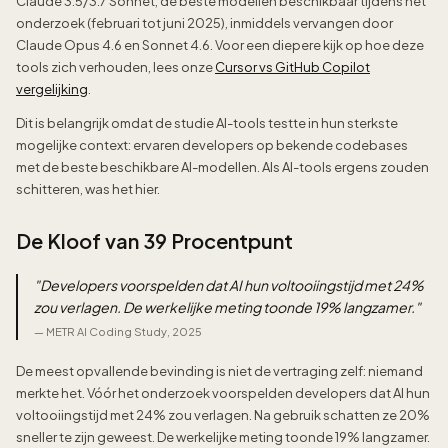
Claude 3.5/3.7 Sonnet, de beste modellen beschikbaar tijdens het
onderzoek (februari tot juni 2025), inmiddels vervangen door
Claude Opus 4.6 en Sonnet 4.6. Voor een diepere kijk op hoe deze
tools zich verhouden, lees onze
Cursor vs GitHub Copilot
vergelijking
.
Dit is belangrijk omdat de studie AI-tools testte in hun sterkste
mogelijke context: ervaren developers op bekende codebases
met de beste beschikbare AI-modellen. Als AI-tools ergens zouden
schitteren, was het hier.
De Kloof van 39 Procentpunt
"
Developers voorspelden dat AI hun voltooiingstijd met 24%
zou verlagen. De werkelijke meting toonde 19% langzamer.
"
—
METR AI Coding Study, 2025
De meest opvallende bevinding is niet de vertraging zelf: niemand
merkte het. Vóór het onderzoek voorspelden developers dat AI hun
voltooiingstijd met 24% zou verlagen. Na gebruik schatten ze 20%
sneller te zijn geweest. De werkelijke meting toonde 19% langzamer.