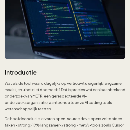
Introductie
Wat als de tool waar u dagelijks op vertrouwt u eigenlijk langzamer
maakt, en u het niet doorheeft? Dat is precies wat een baanbrekend
onderzoek van METR, een gerespecteerde AI-
onderzoeksorganisatie, aantoonde toen ze AI coding tools
wetenschappelijk testten.
De hoofdconclusie: ervaren open-source developers voltooiden
taken <strong>19% langzamer</strong> met AI-tools zoals Cursor