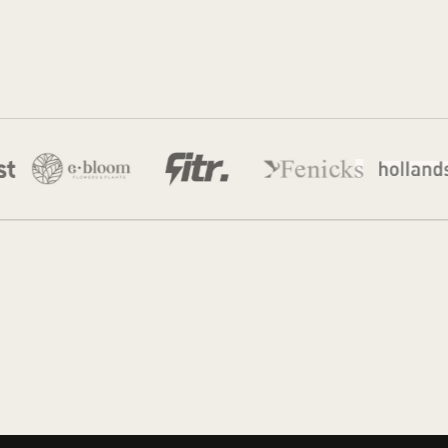
Sidney
12 jan 2026
·
8 min leestijd