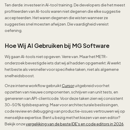
Ten derde: investeer in AI-tool training. De developers die het meest
profiteerden van AI-tools waren niet degenen die elke suggestie
accepteerden. Het waren degenen die wisten wanneer ze
suggesties snel moesten afwijzen. Die vaardigheid vereist
oefening.
Hoe Wij AI Gebruiken bij MG Software
Wij gaan AI-tools niet opgeven. Verre van. Maar het METR-
onderzoek bevestigde iets dat wij al hadden opgemerkt: AI werkt
het beste als versneller voor specifieke taken, niet als algemene
snelheidsboost.
Onze interne workflow gebruikt
Cursor
uitgebreid voor het
opzetten van nieuwe componenten, schrijven van unit tests, en
genereren van API-clientcode. Voor deze taken zien wij consistent
30-50% tijdsbesparing. Maar voor architecturale beslissingen,
code review en debugging van productie-issues vertrouwen wij op
menselijke expertise. Bent u bezig met het kiezen van een editor?
Bekijk onze
vergelijking van de beste IDE's en code editors in 2026
.