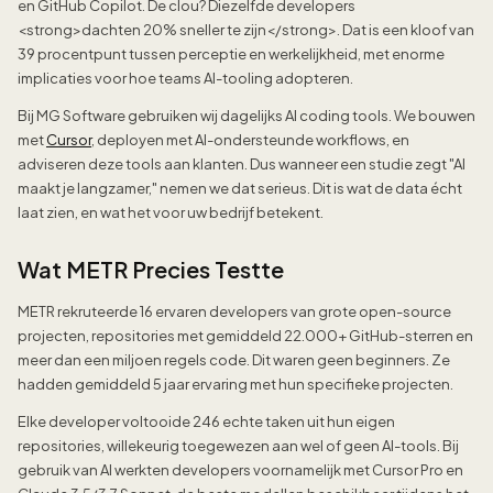
en GitHub Copilot. De clou? Diezelfde developers
<strong>dachten 20% sneller te zijn</strong>. Dat is een kloof van
39 procentpunt tussen perceptie en werkelijkheid, met enorme
implicaties voor hoe teams AI-tooling adopteren.
Bij MG Software gebruiken wij dagelijks AI coding tools. We bouwen
met
Cursor
, deployen met AI-ondersteunde workflows, en
adviseren deze tools aan klanten. Dus wanneer een studie zegt "AI
maakt je langzamer," nemen we dat serieus. Dit is wat de data écht
laat zien, en wat het voor uw bedrijf betekent.
Wat METR Precies Testte
METR rekruteerde 16 ervaren developers van grote open-source
projecten, repositories met gemiddeld 22.000+ GitHub-sterren en
meer dan een miljoen regels code. Dit waren geen beginners. Ze
hadden gemiddeld 5 jaar ervaring met hun specifieke projecten.
Elke developer voltooide 246 echte taken uit hun eigen
repositories, willekeurig toegewezen aan wel of geen AI-tools. Bij
gebruik van AI werkten developers voornamelijk met Cursor Pro en