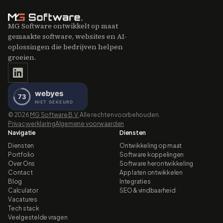
MG Software ontwikkelt op maat
gemaakte software, websites en AI-
oplossingen die bedrijven helpen
groeien.
©
2026
MG Software B.V.
Alle rechten voorbehouden.
Privacyverklaring
Algemene voorwaarden
Navigatie
Diensten
Diensten
Ontwikkeling op maat
Portfolio
Software koppelingen
Over Ons
Software herontwikkeling
Contact
App laten ontwikkelen
Blog
Integraties
Calculator
SEO & vindbaarheid
Vacatures
Tech stack
Veelgestelde vragen