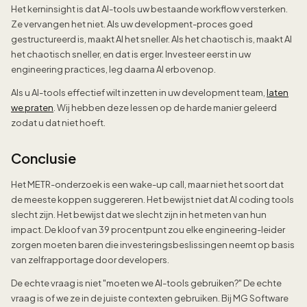
Het kerninsight is dat AI-tools uw bestaande workflow versterken.
Ze vervangen het niet. Als uw development-proces goed
gestructureerd is, maakt AI het sneller. Als het chaotisch is, maakt AI
het chaotisch sneller, en dat is erger. Investeer eerst in uw
engineering practices, leg daarna AI erbovenop.
Als u AI-tools effectief wilt inzetten in uw development team,
laten
we praten
. Wij hebben deze lessen op de harde manier geleerd
zodat u dat niet hoeft.
Conclusie
Het METR-onderzoek is een wake-up call, maar niet het soort dat
de meeste koppen suggereren. Het bewijst niet dat AI coding tools
slecht zijn. Het bewijst dat we slecht zijn in het meten van hun
impact. De kloof van 39 procentpunt zou elke engineering-leider
zorgen moeten baren die investeringsbeslissingen neemt op basis
van zelfrapportage door developers.
De echte vraag is niet "moeten we AI-tools gebruiken?" De echte
vraag is of we ze in de juiste contexten gebruiken. Bij MG Software