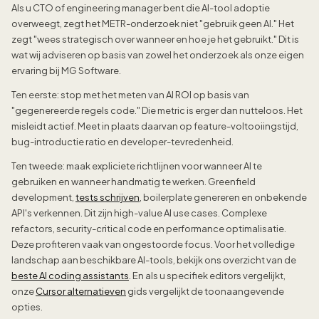
Als u CTO of engineering manager bent die AI-tool adoptie
overweegt, zegt het METR-onderzoek niet "gebruik geen AI." Het
zegt "wees strategisch over wanneer en hoe je het gebruikt." Dit is
wat wij adviseren op basis van zowel het onderzoek als onze eigen
ervaring bij MG Software.
Ten eerste: stop met het meten van AI ROI op basis van
"gegenereerde regels code." Die metric is erger dan nutteloos. Het
misleidt actief. Meet in plaats daarvan op feature-voltooiingstijd,
bug-introductie ratio en developer-tevredenheid.
Ten tweede: maak expliciete richtlijnen voor wanneer AI te
gebruiken en wanneer handmatig te werken. Greenfield
development,
tests schrijven
, boilerplate genereren en onbekende
API's verkennen. Dit zijn high-value AI use cases. Complexe
refactors, security-critical code en performance optimalisatie.
Deze profiteren vaak van ongestoorde focus. Voor het volledige
landschap aan beschikbare AI-tools, bekijk ons overzicht van de
beste AI coding assistants
. En als u specifiek editors vergelijkt,
onze
Cursor alternatieven
gids vergelijkt de toonaangevende
opties.