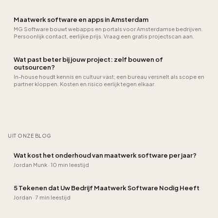
projectscan aan.
Maatwerk software en apps in Amsterdam
MG Software bouwt webapps en portals voor Amsterdamse bedrijven.
Persoonlijk contact, eerlijke prijs. Vraag een gratis projectscan aan.
Wat past beter bij jouw project: zelf bouwen of
outsourcen?
In-house houdt kennis en cultuur vast; een bureau versnelt als scope en
partner kloppen. Kosten en risico eerlijk tegen elkaar.
UIT ONZE BLOG
Wat kost het onderhoud van maatwerk software per jaar?
Jordan Munk
·
10 min leestijd
5 Tekenen dat Uw Bedrijf Maatwerk Software Nodig Heeft
Jordan
·
7 min leestijd