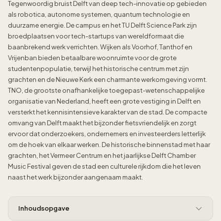
Tegenwoordig bruist Delft van deep tech-innovatie op gebieden
als robotica, autonome systemen, quantum technologie en
duurzame energie. De campus en het TU Delft Science Park zijn
broedplaatsen voor tech-startups van wereldformaat die
baanbrekend werk verrichten. Wijken als Voorhof, Tanthof en
Vrijenban bieden betaalbare woonruimte voor de grote
studentenpopulatie, terwijl het historische centrum met zijn
grachten en de Nieuwe Kerk een charmante werkomgeving vormt.
TNO, de grootste onafhankelijke toegepast-wetenschappelijke
organisatie van Nederland, heeft een grote vestiging in Delft en
versterkt het kennisintensieve karakter van de stad. De compacte
omvang van Delft maakt het bijzonder fietsvriendelijk en zorgt
ervoor dat onderzoekers, ondernemers en investeerders letterlijk
om de hoek van elkaar werken. De historische binnenstad met haar
grachten, het Vermeer Centrum en het jaarlijkse Delft Chamber
Music Festival geven de stad een culturele rijkdom die het leven
naast het werk bijzonder aangenaam maakt.
Inhoudsopgave