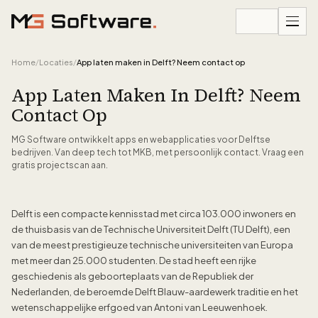
Ga naar inhoud
Home
/
Locaties
/
App laten maken in Delft? Neem contact op
App Laten Maken In Delft? Neem
Contact Op
MG Software ontwikkelt apps en webapplicaties voor Delftse
bedrijven. Van deep tech tot MKB, met persoonlijk contact. Vraag een
gratis projectscan aan.
Delft is een compacte kennisstad met circa 103.000 inwoners en
de thuisbasis van de Technische Universiteit Delft (TU Delft), een
van de meest prestigieuze technische universiteiten van Europa
met meer dan 25.000 studenten. De stad heeft een rijke
geschiedenis als geboorteplaats van de Republiek der
Nederlanden, de beroemde Delft Blauw-aardewerk traditie en het
wetenschappelijke erfgoed van Antoni van Leeuwenhoek.