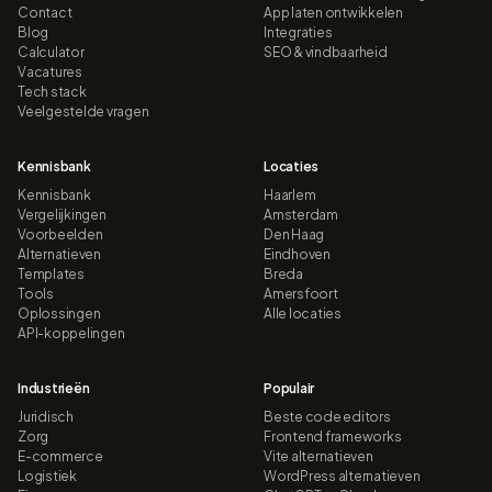
Contact
App laten ontwikkelen
Blog
Integraties
Calculator
SEO & vindbaarheid
Vacatures
Tech stack
Veelgestelde vragen
Kennisbank
Locaties
Kennisbank
Haarlem
Vergelijkingen
Amsterdam
Voorbeelden
Den Haag
Alternatieven
Eindhoven
Templates
Breda
Tools
Amersfoort
Oplossingen
Alle locaties
API-koppelingen
Industrieën
Populair
Juridisch
Beste code editors
Zorg
Frontend frameworks
E-commerce
Vite alternatieven
Logistiek
WordPress alternatieven