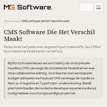
Ga naar inhoud
Home
/
Tools
/
CMS software die het verschil maakt
CMS Software Die Het Verschil
Maakt
Redactie wil zelf publiceren, engineering wil strakke APIs. Zes CMSen
beoordeeld op beide kanten van het huis.
Bij MG Software kiezen we voor Sanity als onze primaire
headless CMS vanwege de uitstekende flexibiliteit en real-
time collaborative editing. Voor klanten met een beperkt
budget adviseren we Payload CMS vanwege de naadloze
Next.js-integratie en TypeScript-ondersteuning. Beide
platforms bieden de moderne developer experience die wij
nodig hebben voor hoogwaardige projecten.