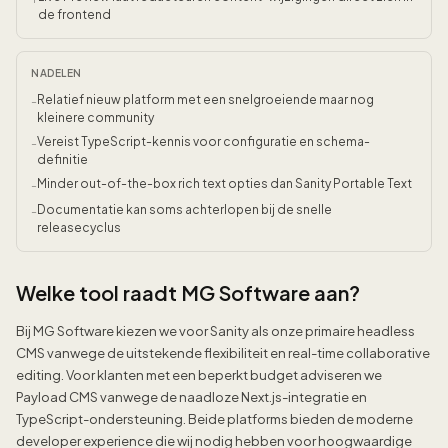
de frontend
NADELEN
Relatief nieuw platform met een snelgroeiende maar nog
-
kleinere community
Vereist TypeScript-kennis voor configuratie en schema-
-
definitie
Minder out-of-the-box rich text opties dan Sanity Portable Text
-
Documentatie kan soms achterlopen bij de snelle
-
releasecyclus
Welke tool raadt MG Software aan?
Bij MG Software kiezen we voor Sanity als onze primaire headless
CMS vanwege de uitstekende flexibiliteit en real-time collaborative
editing. Voor klanten met een beperkt budget adviseren we
Payload CMS vanwege de naadloze Next.js-integratie en
TypeScript-ondersteuning. Beide platforms bieden de moderne
developer experience die wij nodig hebben voor hoogwaardige