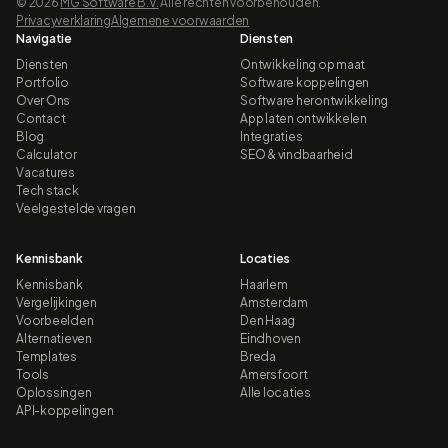
©
2026
MG Software B.V.
Alle rechten voorbehouden.
Privacyverklaring
Algemene voorwaarden
Navigatie
Diensten
Diensten
Ontwikkeling op maat
Portfolio
Software koppelingen
Over Ons
Software herontwikkeling
Contact
App laten ontwikkelen
Blog
Integraties
Calculator
SEO & vindbaarheid
Vacatures
Tech stack
Veelgestelde vragen
Kennisbank
Locaties
Kennisbank
Haarlem
Vergelijkingen
Amsterdam
Voorbeelden
Den Haag
Alternatieven
Eindhoven
Templates
Breda
Tools
Amersfoort
Oplossingen
Alle locaties
API-koppelingen