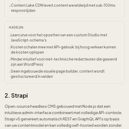
Content Lake CDN levert content wereldwijd met sub-100ms
+
responstijden
NADELEN
Leercurve voor het opzetten van een custom Studio met
-
JavaScript-schema's
Kosten schalen mee met API-gebruik: bij hoog verkeer kunnen
-
de kosten oplopen
Minder intuïtief voor niet-technische redacteuren die gewend
-
zijn aan WordPress
Geen ingebouwde visuele page builder, content wordt
-
gestructureerd in velden
2. Strapi
Open-source headless CMS gebouwd met Node.js dat een
intuïtieve admin-interface combineert met volledige API-controle.
Strapi v5 genereert automatisch REST en GraphQL API's op basis
van uw contentmodel en kan volledig self-hosted worden zonder