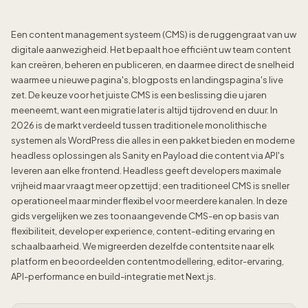
Een content management systeem (CMS) is de ruggengraat van uw
digitale aanwezigheid. Het bepaalt hoe efficiënt uw team content
kan creëren, beheren en publiceren, en daarmee direct de snelheid
waarmee u nieuwe pagina's, blogposts en landingspagina's live
zet. De keuze voor het juiste CMS is een beslissing die u jaren
meeneemt, want een migratie later is altijd tijdrovend en duur. In
2026 is de markt verdeeld tussen traditionele monolithische
systemen als WordPress die alles in een pakket bieden en moderne
headless oplossingen als Sanity en Payload die content via API's
leveren aan elke frontend. Headless geeft developers maximale
vrijheid maar vraagt meer opzettijd; een traditioneel CMS is sneller
operationeel maar minder flexibel voor meerdere kanalen. In deze
gids vergelijken we zes toonaangevende CMS-en op basis van
flexibiliteit, developer experience, content-editing ervaring en
schaalbaarheid. We migreerden dezelfde contentsite naar elk
platform en beoordeelden contentmodellering, editor-ervaring,
API-performance en build-integratie met Next.js.