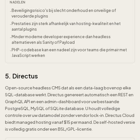
NADELEN
Beveiligingsrisico's bij slecht onderhoud en onveilige of
-
verouderde plugins
Prestaties zijn sterk afhankelijk van hosting-kwaliteit en het
-
aantal plugins
Minder moderne developer experience dan headless
-
alternatieven als Sanity of Payload
PHP-codebase kan een nadeel zijn voor teams die primair met
-
JavaScript werken
5. Directus
Open-source headless CMS dat als een data-laag bovenop elke
SQL-database werkt. Directus genereert automatisch een REST en
GraphQL API en een admin-dashboard voor uw bestaande
PostgreSQL, MySQL of SQLite database. U houdt volledige
controle over uw datamodel zonder vendor lock-in. Directus Cloud
biedt managed hosting vanaf $15 per maand. De self-hosted versie
is volledig gratis onder een BSL/GPL-licentie.