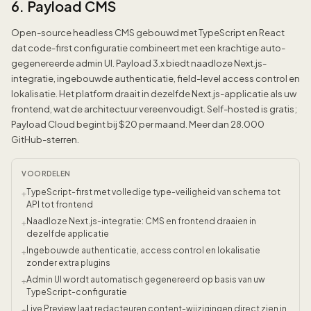
6. Payload CMS
Open-source headless CMS gebouwd met TypeScript en React
dat code-first configuratie combineert met een krachtige auto-
gegenereerde admin UI. Payload 3.x biedt naadloze Next.js-
integratie, ingebouwde authenticatie, field-level access control en
lokalisatie. Het platform draait in dezelfde Next.js-applicatie als uw
frontend, wat de architectuur vereenvoudigt. Self-hosted is gratis;
Payload Cloud begint bij $20 per maand. Meer dan 28.000
GitHub-sterren.
VOORDELEN
TypeScript-first met volledige type-veiligheid van schema tot
+
API tot frontend
Naadloze Next.js-integratie: CMS en frontend draaien in
+
dezelfde applicatie
Ingebouwde authenticatie, access control en lokalisatie
+
zonder extra plugins
Admin UI wordt automatisch gegenereerd op basis van uw
+
TypeScript-configuratie
Live Preview laat redacteuren content-wijzigingen direct zien in
+