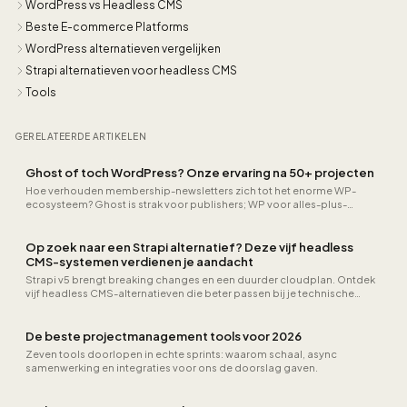
WordPress vs Headless CMS
Beste E-commerce Platforms
WordPress alternatieven vergelijken
Strapi alternatieven voor headless CMS
Tools
GERELATEERDE ARTIKELEN
Ghost of toch WordPress? Onze ervaring na 50+ projecten
Hoe verhouden membership-newsletters zich tot het enorme WP-
ecosysteem? Ghost is strak voor publishers; WP voor alles-plus-
keuken.
Op zoek naar een Strapi alternatief? Deze vijf headless
CMS-systemen verdienen je aandacht
Strapi v5 brengt breaking changes en een duurder cloudplan. Ontdek
vijf headless CMS-alternatieven die beter passen bij je technische
eisen en budget.
De beste projectmanagement tools voor 2026
Zeven tools doorlopen in echte sprints: waarom schaal, async
samenwerking en integraties voor ons de doorslag gaven.