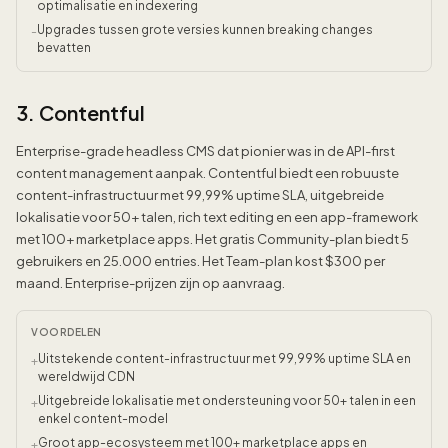
optimalisatie en indexering
Upgrades tussen grote versies kunnen breaking changes
-
bevatten
3. Contentful
Enterprise-grade headless CMS dat pionier was in de API-first
content management aanpak. Contentful biedt een robuuste
content-infrastructuur met 99,99% uptime SLA, uitgebreide
lokalisatie voor 50+ talen, rich text editing en een app-framework
met 100+ marketplace apps. Het gratis Community-plan biedt 5
gebruikers en 25.000 entries. Het Team-plan kost $300 per
maand. Enterprise-prijzen zijn op aanvraag.
VOORDELEN
Uitstekende content-infrastructuur met 99,99% uptime SLA en
+
wereldwijd CDN
Uitgebreide lokalisatie met ondersteuning voor 50+ talen in een
+
enkel content-model
Groot app-ecosysteem met 100+ marketplace apps en
+