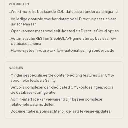
VOORDELEN
Werkt met elke bestaande SQL-database zonder datamigratie
+
Volledige controle over het datamodel: Directus past zich aan
+
uw schema aan
Open-source met zowel self-hosted als Directus Cloud opties
+
Automatische REST en GraphQL API-generatie op basis van uw
+
databaseschema
Flows-systeem voor workflow-automatisering zonder code
+
NADELEN
Minder gespecialiseerde content-editing features dan CMS-
-
specifieke tools als Sanity
Setup is complexer dan dedicated CMS-oplossingen, vooral
-
de database-configuratie
Admin-interface kan verwarrend zijn bij zeer complexe
-
relationele datamodellen
Documentatie is soms achter bij de laatste versie-updates
-