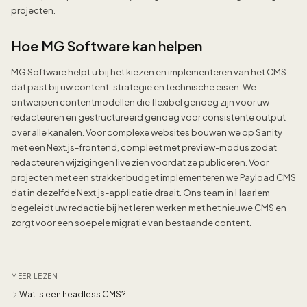
projecten.
Hoe MG Software kan helpen
MG Software helpt u bij het kiezen en implementeren van het CMS
dat past bij uw content-strategie en technische eisen. We
ontwerpen contentmodellen die flexibel genoeg zijn voor uw
redacteuren en gestructureerd genoeg voor consistente output
over alle kanalen. Voor complexe websites bouwen we op Sanity
met een Next.js-frontend, compleet met preview-modus zodat
redacteuren wijzigingen live zien voordat ze publiceren. Voor
projecten met een strakker budget implementeren we Payload CMS
dat in dezelfde Next.js-applicatie draait. Ons team in Haarlem
begeleidt uw redactie bij het leren werken met het nieuwe CMS en
zorgt voor een soepele migratie van bestaande content.
MEER LEZEN
Wat is een headless CMS?