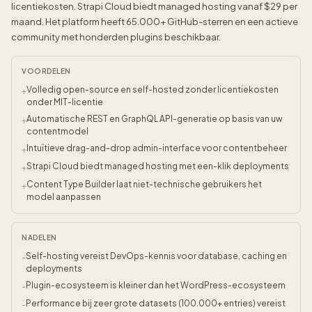
licentiekosten. Strapi Cloud biedt managed hosting vanaf $29 per
maand. Het platform heeft 65.000+ GitHub-sterren en een actieve
community met honderden plugins beschikbaar.
VOORDELEN
Volledig open-source en self-hosted zonder licentiekosten
+
onder MIT-licentie
Automatische REST en GraphQL API-generatie op basis van uw
+
contentmodel
Intuïtieve drag-and-drop admin-interface voor contentbeheer
+
Strapi Cloud biedt managed hosting met een-klik deployments
+
Content Type Builder laat niet-technische gebruikers het
+
model aanpassen
NADELEN
Self-hosting vereist DevOps-kennis voor database, caching en
-
deployments
Plugin-ecosysteem is kleiner dan het WordPress-ecosysteem
-
Performance bij zeer grote datasets (100.000+ entries) vereist
-