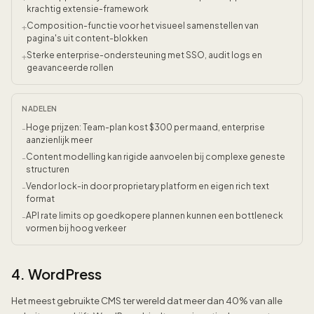
krachtig extensie-framework
Composition-functie voor het visueel samenstellen van
+
pagina's uit content-blokken
Sterke enterprise-ondersteuning met SSO, audit logs en
+
geavanceerde rollen
NADELEN
Hoge prijzen: Team-plan kost $300 per maand, enterprise
-
aanzienlijk meer
Content modelling kan rigide aanvoelen bij complexe geneste
-
structuren
Vendor lock-in door proprietary platform en eigen rich text
-
format
API rate limits op goedkopere plannen kunnen een bottleneck
-
vormen bij hoog verkeer
4. WordPress
Het meest gebruikte CMS ter wereld dat meer dan 40% van alle