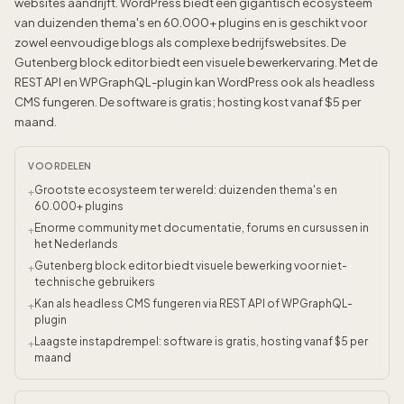
websites aandrijft. WordPress biedt een gigantisch ecosysteem
van duizenden thema's en 60.000+ plugins en is geschikt voor
zowel eenvoudige blogs als complexe bedrijfswebsites. De
Gutenberg block editor biedt een visuele bewerkervaring. Met de
REST API en WPGraphQL-plugin kan WordPress ook als headless
CMS fungeren. De software is gratis; hosting kost vanaf $5 per
maand.
VOORDELEN
Grootste ecosysteem ter wereld: duizenden thema's en
+
60.000+ plugins
Enorme community met documentatie, forums en cursussen in
+
het Nederlands
Gutenberg block editor biedt visuele bewerking voor niet-
+
technische gebruikers
Kan als headless CMS fungeren via REST API of WPGraphQL-
+
plugin
Laagste instapdrempel: software is gratis, hosting vanaf $5 per
+
maand