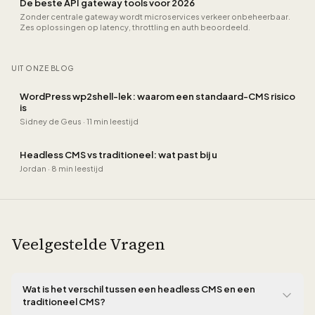
De beste API gateway tools voor 2026
Zonder centrale gateway wordt microservices verkeer onbeheerbaar.
Zes oplossingen op latency, throttling en auth beoordeeld.
UIT ONZE BLOG
WordPress wp2shell-lek: waarom een standaard-CMS risico
is
Sidney de Geus
·
11 min leestijd
Headless CMS vs traditioneel: wat past bij u
Jordan
·
8 min leestijd
Veelgestelde Vragen
Wat is het verschil tussen een headless CMS en een
traditioneel CMS?