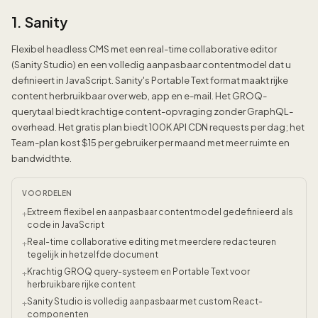
1. Sanity
Flexibel headless CMS met een real-time collaborative editor
(Sanity Studio) en een volledig aanpasbaar contentmodel dat u
definieert in JavaScript. Sanity's Portable Text format maakt rijke
content herbruikbaar over web, app en e-mail. Het GROQ-
querytaal biedt krachtige content-opvraging zonder GraphQL-
overhead. Het gratis plan biedt 100K API CDN requests per dag; het
Team-plan kost $15 per gebruiker per maand met meer ruimte en
bandwidthte.
VOORDELEN
Extreem flexibel en aanpasbaar contentmodel gedefinieerd als
+
code in JavaScript
Real-time collaborative editing met meerdere redacteuren
+
tegelijk in hetzelfde document
Krachtig GROQ query-systeem en Portable Text voor
+
herbruikbare rijke content
Sanity Studio is volledig aanpasbaar met custom React-
+
componenten