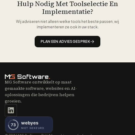
Payload de beste keuzes. Voor projecten met een bestaande
Hulp Nodig Met Toolselectie En
SQL-database is Directus ideaal. Overweeg ook of u self-
Implementatie?
hosting wilt of de voorkeur geeft aan een managed dienst.
Neem contact op met MG Software voor persoonlijk advies.
Wij adviseren niet alleen welke tools het beste passen, wij
implementeren ze ook in uw stack.
PLAN EEN ADVIESGESPREK
MG Software ontwikkelt op maat
gemaakte software, websites en AI-
oplossingen die bedrijven helpen
groeien.