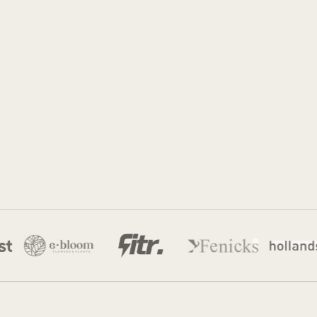
Jordan
12 apr 2026
·
14 min leestijd