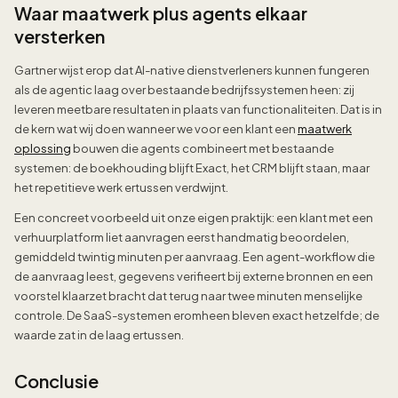
Waar maatwerk plus agents elkaar
versterken
Gartner wijst erop dat AI-native dienstverleners kunnen fungeren
als de agentic laag over bestaande bedrijfssystemen heen: zij
leveren meetbare resultaten in plaats van functionaliteiten. Dat is in
de kern wat wij doen wanneer we voor een klant een
maatwerk
oplossing
bouwen die agents combineert met bestaande
systemen: de boekhouding blijft Exact, het CRM blijft staan, maar
het repetitieve werk ertussen verdwijnt.
Een concreet voorbeeld uit onze eigen praktijk: een klant met een
verhuurplatform liet aanvragen eerst handmatig beoordelen,
gemiddeld twintig minuten per aanvraag. Een agent-workflow die
de aanvraag leest, gegevens verifieert bij externe bronnen en een
voorstel klaarzet bracht dat terug naar twee minuten menselijke
controle. De SaaS-systemen eromheen bleven exact hetzelfde; de
waarde zat in de laag ertussen.
Conclusie