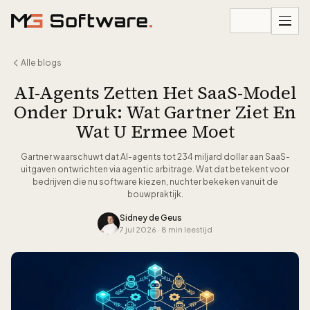
Ga naar inhoud
Alle blogs
AI-Agents Zetten Het SaaS-Model
Onder Druk: Wat Gartner Ziet En
Wat U Ermee Moet
Gartner waarschuwt dat AI-agents tot 234 miljard dollar aan SaaS-
uitgaven ontwrichten via agentic arbitrage. Wat dat betekent voor
bedrijven die nu software kiezen, nuchter bekeken vanuit de
bouwpraktijk.
Sidney de Geus
7 jul 2026
·
8 min leestijd