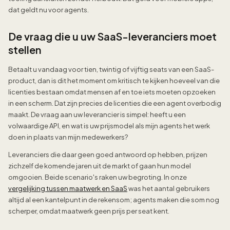
dat geldt nu voor agents.
De vraag die u uw SaaS-leveranciers moet
stellen
Betaalt u vandaag voor tien, twintig of vijftig seats van een SaaS-
product, dan is dit het moment om kritisch te kijken hoeveel van die
licenties bestaan omdat mensen af en toe iets moeten opzoeken
in een scherm. Dat zijn precies de licenties die een agent overbodig
maakt. De vraag aan uw leverancier is simpel: heeft u een
volwaardige API, en wat is uw prijsmodel als mijn agents het werk
doen in plaats van mijn medewerkers?
Leveranciers die daar geen goed antwoord op hebben, prijzen
zichzelf de komende jaren uit de markt of gaan hun model
omgooien. Beide scenario's raken uw begroting. In onze
vergelijking tussen maatwerk en SaaS
was het aantal gebruikers
altijd al een kantelpunt in de rekensom; agents maken die som nog
scherper, omdat maatwerk geen prijs per seat kent.