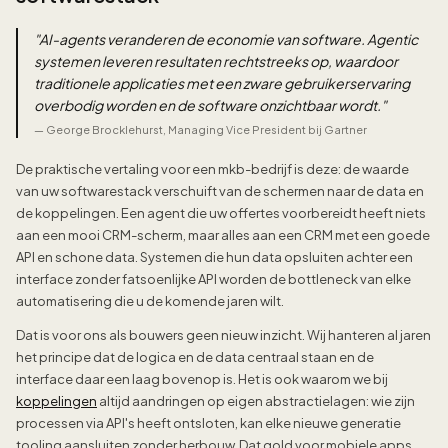
"
AI-agents veranderen de economie van software. Agentic
systemen leveren resultaten rechtstreeks op, waardoor
traditionele applicaties met een zware gebruikerservaring
overbodig worden en de software onzichtbaar wordt.
"
—
George Brocklehurst, Managing Vice President bij Gartner
De praktische vertaling voor een mkb-bedrijf is deze: de waarde
van uw softwarestack verschuift van de schermen naar de data en
de koppelingen. Een agent die uw offertes voorbereidt heeft niets
aan een mooi CRM-scherm, maar alles aan een CRM met een goede
API en schone data. Systemen die hun data opsluiten achter een
interface zonder fatsoenlijke API worden de bottleneck van elke
automatisering die u de komende jaren wilt.
Dat is voor ons als bouwers geen nieuw inzicht. Wij hanteren al jaren
het principe dat de logica en de data centraal staan en de
interface daar een laag bovenop is. Het is ook waarom we bij
koppelingen
altijd aandringen op eigen abstractielagen: wie zijn
processen via API's heeft ontsloten, kan elke nieuwe generatie
tooling aansluiten zonder herbouw. Dat gold voor mobiele apps,