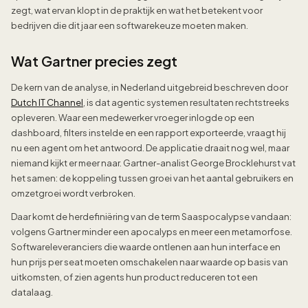
zegt, wat ervan klopt in de praktijk en wat het betekent voor
bedrijven die dit jaar een softwarekeuze moeten maken.
Wat Gartner precies zegt
De kern van de analyse, in Nederland uitgebreid beschreven door
Dutch IT Channel
, is dat agentic systemen resultaten rechtstreeks
opleveren. Waar een medewerker vroeger inlogde op een
dashboard, filters instelde en een rapport exporteerde, vraagt hij
nu een agent om het antwoord. De applicatie draait nog wel, maar
niemand kijkt er meer naar. Gartner-analist George Brocklehurst vat
het samen: de koppeling tussen groei van het aantal gebruikers en
omzetgroei wordt verbroken.
Daar komt de herdefiniëring van de term Saaspocalypse vandaan:
volgens Gartner minder een apocalyps en meer een metamorfose.
Softwareleveranciers die waarde ontlenen aan hun interface en
hun prijs per seat moeten omschakelen naar waarde op basis van
uitkomsten, of zien agents hun product reduceren tot een
datalaag.