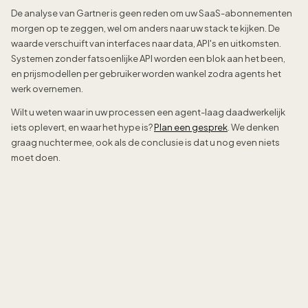
De analyse van Gartner is geen reden om uw SaaS-abonnementen
morgen op te zeggen, wel om anders naar uw stack te kijken. De
waarde verschuift van interfaces naar data, API's en uitkomsten.
Systemen zonder fatsoenlijke API worden een blok aan het been,
en prijsmodellen per gebruiker worden wankel zodra agents het
werk overnemen.
Wilt u weten waar in uw processen een agent-laag daadwerkelijk
iets oplevert, en waar het hype is?
Plan een gesprek
. We denken
graag nuchter mee, ook als de conclusie is dat u nog even niets
moet doen.
Sidney de Geus