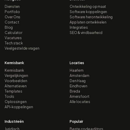
Diensten
Ontwikkeling op maat
Portfolio
Software koppelingen
Over Ons
Software herontwikkeling
Contact
App laten ontwikkelen
Blog
Integraties
Calculator
SEO & vindbaarheid
Vacatures
Tech stack
Veelgestelde vragen
Kennisbank
Locaties
Kennisbank
Haarlem
Vergelijkingen
Amsterdam
Voorbeelden
Den Haag
Alternatieven
Eindhoven
Templates
Breda
Tools
Amersfoort
Oplossingen
Alle locaties
API-koppelingen
Industrieën
Populair
Juridisch
Beste code editors