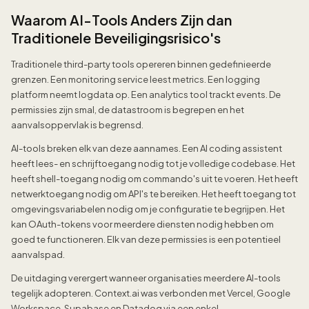
Waarom AI-Tools Anders Zijn dan
Traditionele Beveiligingsrisico's
Traditionele third-party tools opereren binnen gedefinieerde
grenzen. Een monitoring service leest metrics. Een logging
platform neemt logdata op. Een analytics tool trackt events. De
permissies zijn smal, de datastroom is begrepen en het
aanvalsoppervlak is begrensd.
AI-tools breken elk van deze aannames. Een AI coding assistent
heeft lees- en schrijftoegang nodig tot je volledige codebase. Het
heeft shell-toegang nodig om commando's uit te voeren. Het heeft
netwerktoegang nodig om API's te bereiken. Het heeft toegang tot
omgevingsvariabelen nodig om je configuratie te begrijpen. Het
kan OAuth-tokens voor meerdere diensten nodig hebben om
goed te functioneren. Elk van deze permissies is een potentieel
aanvalspad.
De uitdaging verergert wanneer organisaties meerdere AI-tools
tegelijk adopteren. Context.ai was verbonden met Vercel, Google
Workspace, Supabase en Datadog via een enkel