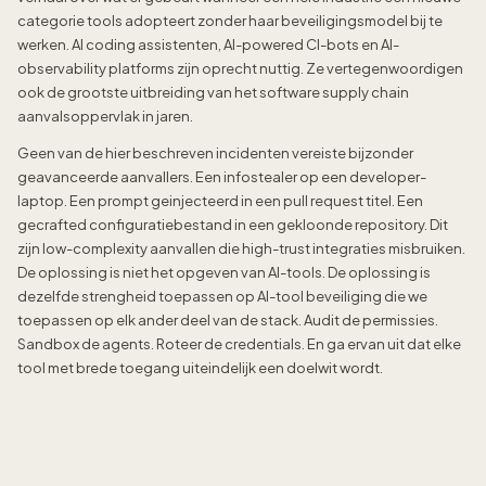
categorie tools adopteert zonder haar beveiligingsmodel bij te
werken. AI coding assistenten, AI-powered CI-bots en AI-
observability platforms zijn oprecht nuttig. Ze vertegenwoordigen
ook de grootste uitbreiding van het software supply chain
aanvalsoppervlak in jaren.
Geen van de hier beschreven incidenten vereiste bijzonder
geavanceerde aanvallers. Een infostealer op een developer-
laptop. Een prompt geinjecteerd in een pull request titel. Een
gecrafted configuratiebestand in een gekloonde repository. Dit
zijn low-complexity aanvallen die high-trust integraties misbruiken.
De oplossing is niet het opgeven van AI-tools. De oplossing is
dezelfde strengheid toepassen op AI-tool beveiliging die we
toepassen op elk ander deel van de stack. Audit de permissies.
Sandbox de agents. Roteer de credentials. En ga ervan uit dat elke
tool met brede toegang uiteindelijk een doelwit wordt.