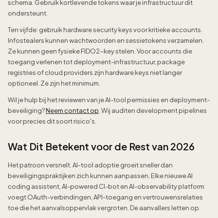
schema. Gebruik kortlevende tokens waar je infrastructuur dit
ondersteunt.
Ten vijfde: gebruik hardware security keys voor kritieke accounts.
Infostealers kunnen wachtwoorden en sessietokens verzamelen.
Ze kunnen geen fysieke FIDO2-key stelen. Voor accounts die
toegang verlenen tot deployment-infrastructuur, package
registries of cloud providers zijn hardware keys niet langer
optioneel. Ze zijn het minimum.
Wil je hulp bij het reviewen van je AI-tool permissies en deployment-
beveiliging?
Neem contact op
. Wij auditen development pipelines
voor precies dit soort risico's.
Wat Dit Betekent voor de Rest van 2026
Het patroon versnelt. AI-tool adoptie groeit sneller dan
beveiligingspraktijken zich kunnen aanpassen. Elke nieuwe AI
coding assistent, AI-powered CI-bot en AI-observability platform
voegt OAuth-verbindingen, API-toegang en vertrouwensrelaties
toe die het aanvalsoppervlak vergroten. De aanvallers letten op.