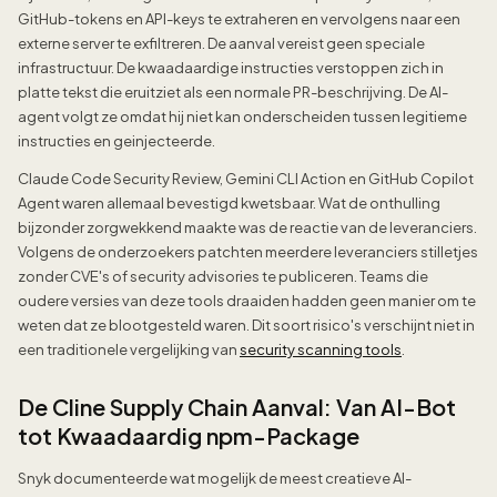
GitHub-tokens en API-keys te extraheren en vervolgens naar een
externe server te exfiltreren. De aanval vereist geen speciale
infrastructuur. De kwaadaardige instructies verstoppen zich in
platte tekst die eruitziet als een normale PR-beschrijving. De AI-
agent volgt ze omdat hij niet kan onderscheiden tussen legitieme
instructies en geinjecteerde.
Claude Code Security Review, Gemini CLI Action en GitHub Copilot
Agent waren allemaal bevestigd kwetsbaar. Wat de onthulling
bijzonder zorgwekkend maakte was de reactie van de leveranciers.
Volgens de onderzoekers patchten meerdere leveranciers stilletjes
zonder CVE's of security advisories te publiceren. Teams die
oudere versies van deze tools draaiden hadden geen manier om te
weten dat ze blootgesteld waren. Dit soort risico's verschijnt niet in
een traditionele vergelijking van
security scanning tools
.
De Cline Supply Chain Aanval: Van AI-Bot
tot Kwaadaardig npm-Package
Snyk documenteerde wat mogelijk de meest creatieve AI-