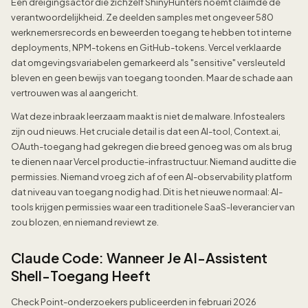
Een dreigingsactor die zichzelf ShinyHunters noemt claimde de
verantwoordelijkheid. Ze deelden samples met ongeveer 580
werknemersrecords en beweerden toegang te hebben tot interne
deployments, NPM-tokens en GitHub-tokens. Vercel verklaarde
dat omgevingsvariabelen gemarkeerd als "sensitive" versleuteld
bleven en geen bewijs van toegang toonden. Maar de schade aan
vertrouwen was al aangericht.
Wat deze inbraak leerzaam maakt is niet de malware. Infostealers
zijn oud nieuws. Het cruciale detail is dat een AI-tool, Context.ai,
OAuth-toegang had gekregen die breed genoeg was om als brug
te dienen naar Vercel productie-infrastructuur. Niemand auditte die
permissies. Niemand vroeg zich af of een AI-observability platform
dat niveau van toegang nodig had. Dit is het nieuwe normaal: AI-
tools krijgen permissies waar een traditionele SaaS-leverancier van
zou blozen, en niemand reviewt ze.
Claude Code: Wanneer Je AI-Assistent
Shell-Toegang Heeft
Check Point-onderzoekers publiceerden in februari 2026