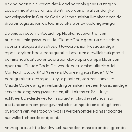
bevindingen die elk team dat AI coding tools gebruikt zorgen
zouden moeten baren. Ze identificeerden drie afzonderlijke
aanvalspaden in Claude Code, allemaal misbruikmakend van de
diepe integratie van de tool met lokale ontwikkelomgevingen.
De eerste vector richtte zich op Hooks, het event-driven
automatiseringssysteem dat Claude Code gebruikt om scripts
voor en na bepaalde acties uit te voeren. Een kwaadaardige
repository kon hook-configuraties bevatten die willekeurige shell-
commando's uitvoeren zodra een developer de repo kloont en
opent met Claude Code. De tweede vector misbruikte Model
Context Protocol (MCP) servers. Door een gecraftede MCP-
configuratie in een repository te plaatsen, kon een aanvaller
Claude Code dwingen verbinding te maken met een kwaadaardige
server die omgevingsvariabelen, API-tokens en SSH-keys
exfiltreert. De derde vector misbruikte `.claude/settings.json`
bestanden om omgevingsvariabelen te injecteren die legitieme
overschrijven, waardoor API-calls werden omgeleid naar door de
aanvaller beheerde endpoints.
Anthropic patchte deze kwetsbaarheden, maar de onderliggende