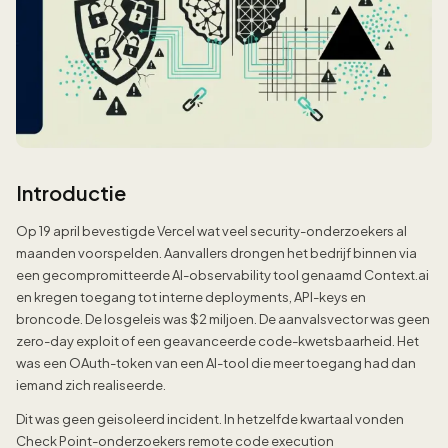
Introductie
Op 19 april bevestigde Vercel wat veel security-onderzoekers al
maanden voorspelden. Aanvallers drongen het bedrijf binnen via
een gecompromitteerde AI-observability tool genaamd Context.ai
en kregen toegang tot interne deployments, API-keys en
broncode. De losgeleis was $2 miljoen. De aanvalsvector was geen
zero-day exploit of een geavanceerde code-kwetsbaarheid. Het
was een OAuth-token van een AI-tool die meer toegang had dan
iemand zich realiseerde.
Dit was geen geisoleerd incident. In hetzelfde kwartaal vonden
Check Point-onderzoekers remote code execution