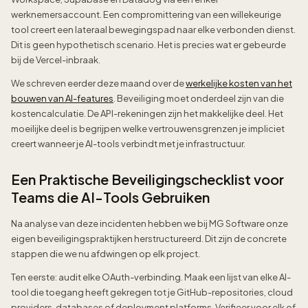
werknemersaccount. Een compromittering van een willekeurige
tool creert een lateraal bewegingspad naar elke verbonden dienst.
Dit is geen hypothetisch scenario. Het is precies wat er gebeurde
bij de Vercel-inbraak.
We schreven eerder deze maand over de
werkelijke kosten van het
bouwen van AI-features
. Beveiliging moet onderdeel zijn van die
kostencalculatie. De API-rekeningen zijn het makkelijke deel. Het
moeilijke deel is begrijpen welke vertrouwensgrenzen je impliciet
creert wanneer je AI-tools verbindt met je infrastructuur.
Een Praktische Beveiligingschecklist voor
Teams die AI-Tools Gebruiken
Na analyse van deze incidenten hebben we bij MG Software onze
eigen beveiligingspraktijken herstructureerd. Dit zijn de concrete
stappen die we nu afdwingen op elk project.
Ten eerste: audit elke OAuth-verbinding. Maak een lijst van elke AI-
tool die toegang heeft gekregen tot je GitHub-repositories, cloud
providers, databases of deployment platforms. Verifieer voor elk of