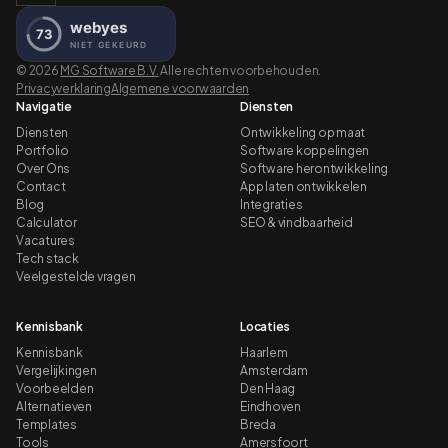
©
2026
MG Software B.V.
Alle rechten voorbehouden.
Privacyverklaring
Algemene voorwaarden
Navigatie
Diensten
Diensten
Ontwikkeling op maat
Portfolio
Software koppelingen
Over Ons
Software herontwikkeling
Contact
App laten ontwikkelen
Blog
Integraties
Calculator
SEO & vindbaarheid
Vacatures
Tech stack
Veelgestelde vragen
Kennisbank
Locaties
Kennisbank
Haarlem
Vergelijkingen
Amsterdam
Voorbeelden
Den Haag
Alternatieven
Eindhoven
Templates
Breda
Tools
Amersfoort