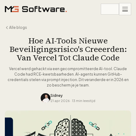
Ga naar inhoud
Alle blogs
Hoe AI-Tools Nieuwe
Beveiligingsrisico's Creeerden:
Van Vercel Tot Claude Code
Vercel werd gehackt via een gecompromitteerde AI-tool. Claude
Code had RCE-kwetsbaarheden. AI-agents kunnen GitHub-
credentials stelen via prompt injection. Dit veranderde er in 2026 en
zo bescherm je je team.
Sidney
21 apr 2026
·
13 min leestijd