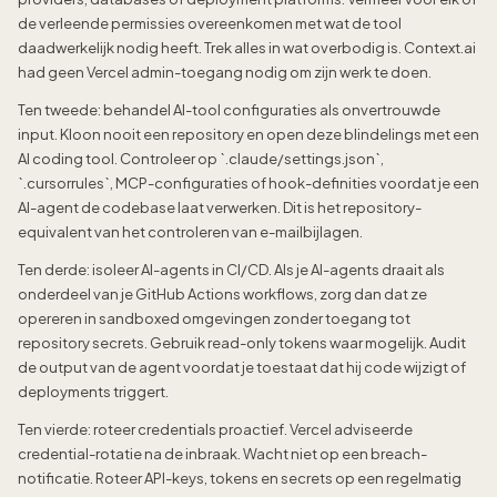
de verleende permissies overeenkomen met wat de tool
daadwerkelijk nodig heeft. Trek alles in wat overbodig is. Context.ai
had geen Vercel admin-toegang nodig om zijn werk te doen.
Ten tweede: behandel AI-tool configuraties als onvertrouwde
input. Kloon nooit een repository en open deze blindelings met een
AI coding tool. Controleer op `.claude/settings.json`,
`.cursorrules`, MCP-configuraties of hook-definities voordat je een
AI-agent de codebase laat verwerken. Dit is het repository-
equivalent van het controleren van e-mailbijlagen.
Ten derde: isoleer AI-agents in CI/CD. Als je AI-agents draait als
onderdeel van je GitHub Actions workflows, zorg dan dat ze
opereren in sandboxed omgevingen zonder toegang tot
repository secrets. Gebruik read-only tokens waar mogelijk. Audit
de output van de agent voordat je toestaat dat hij code wijzigt of
deployments triggert.
Ten vierde: roteer credentials proactief. Vercel adviseerde
credential-rotatie na de inbraak. Wacht niet op een breach-
notificatie. Roteer API-keys, tokens en secrets op een regelmatig