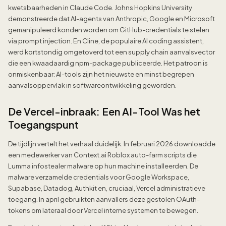
kwetsbaarheden in Claude Code. Johns Hopkins University
demonstreerde dat AI-agents van Anthropic, Google en Microsoft
gemanipuleerd konden worden om GitHub-credentials te stelen
via prompt injection. En Cline, de populaire AI coding assistent,
werd kortstondig omgetoverd tot een supply chain aanvalsvector
die een kwaadaardig npm-package publiceerde. Het patroon is
onmiskenbaar: AI-tools zijn het nieuwste en minst begrepen
aanvalsoppervlak in softwareontwikkeling geworden.
De Vercel-inbraak: Een AI-Tool Was het
Toegangspunt
De tijdlijn vertelt het verhaal duidelijk. In februari 2026 downloadde
een medewerker van Context.ai Roblox auto-farm scripts die
Lumma infostealer malware op hun machine installeerden. De
malware verzamelde credentials voor Google Workspace,
Supabase, Datadog, Authkit en, cruciaal, Vercel administratieve
toegang. In april gebruikten aanvallers deze gestolen OAuth-
tokens om lateraal door Vercel interne systemen te bewegen.