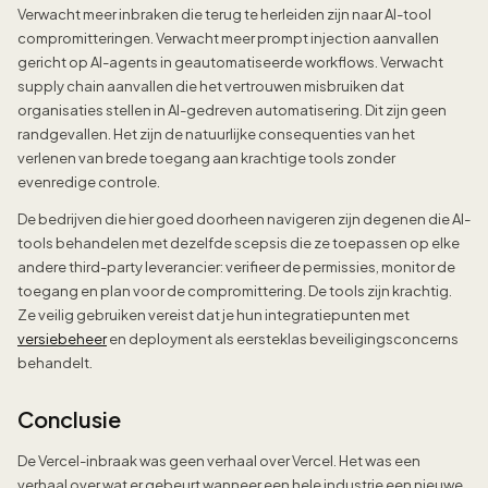
Verwacht meer inbraken die terug te herleiden zijn naar AI-tool
compromitteringen. Verwacht meer prompt injection aanvallen
gericht op AI-agents in geautomatiseerde workflows. Verwacht
supply chain aanvallen die het vertrouwen misbruiken dat
organisaties stellen in AI-gedreven automatisering. Dit zijn geen
randgevallen. Het zijn de natuurlijke consequenties van het
verlenen van brede toegang aan krachtige tools zonder
evenredige controle.
De bedrijven die hier goed doorheen navigeren zijn degenen die AI-
tools behandelen met dezelfde scepsis die ze toepassen op elke
andere third-party leverancier: verifieer de permissies, monitor de
toegang en plan voor de compromittering. De tools zijn krachtig.
Ze veilig gebruiken vereist dat je hun integratiepunten met
versiebeheer
en deployment als eersteklas beveiligingsconcerns
behandelt.
Conclusie
De Vercel-inbraak was geen verhaal over Vercel. Het was een
verhaal over wat er gebeurt wanneer een hele industrie een nieuwe