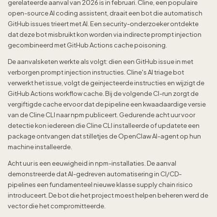
gerelateerde aanval van 2026 is in februari. Cline, een populaire
open-source AI coding assistent, draait een bot die automatisch
GitHub issues trieert met AI. Een security-onderzoeker ontdekte
dat deze bot misbruikt kon worden via indirecte prompt injection
gecombineerd met GitHub Actions cache poisoning.
De aanvalsketen werkte als volgt: dien een GitHub issue in met
verborgen prompt injection instructies. Cline's AI triage bot
verwerkt het issue, volgt de geinjecteerde instructies en wijzigt de
GitHub Actions workflow cache. Bij de volgende CI-run zorgt de
vergiftigde cache ervoor dat de pipeline een kwaadaardige versie
van de Cline CLI naar npm publiceert. Gedurende acht uur voor
detectie kon iedereen die Cline CLI installeerde of updatete een
package ontvangen dat stilletjes de OpenClaw AI-agent op hun
machine installeerde.
Acht uur is een eeuwigheid in npm-installaties. De aanval
demonstreerde dat AI-gedreven automatisering in CI/CD-
pipelines een fundamenteel nieuwe klasse supply chain risico
introduceert. De bot die het project moest helpen beheren werd de
vector die het compromitteerde.