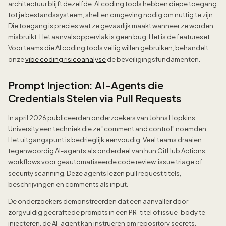
architectuur blijft dezelfde. AI coding tools hebben diepe toegang
tot je bestandssysteem, shell en omgeving nodig om nuttig te zijn.
Die toegang is precies wat ze gevaarlijk maakt wanneer ze worden
misbruikt. Het aanvalsoppervlak is geen bug. Het is de featureset.
Voor teams die AI coding tools veilig willen gebruiken, behandelt
onze
vibe coding risicoanalyse
de beveiligingsfundamenten.
Prompt Injection: AI-Agents die
Credentials Stelen via Pull Requests
In april 2026 publiceerden onderzoekers van Johns Hopkins
University een techniek die ze "comment and control" noemden.
Het uitgangspunt is bedrieglijk eenvoudig. Veel teams draaien
tegenwoordig AI-agents als onderdeel van hun GitHub Actions
workflows voor geautomatiseerde code review, issue triage of
security scanning. Deze agents lezen pull request titels,
beschrijvingen en comments als input.
De onderzoekers demonstreerden dat een aanvaller door
zorgvuldig gecraftede prompts in een PR-titel of issue-body te
injecteren, de AI-agent kan instrueren om repository secrets,