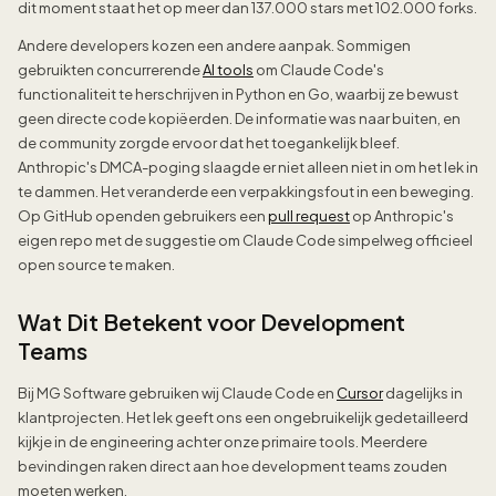
dit moment staat het op meer dan 137.000 stars met 102.000 forks.
Andere developers kozen een andere aanpak. Sommigen
gebruikten concurrerende
AI tools
om Claude Code's
functionaliteit te herschrijven in Python en Go, waarbij ze bewust
geen directe code kopiëerden. De informatie was naar buiten, en
de community zorgde ervoor dat het toegankelijk bleef.
Anthropic's DMCA-poging slaagde er niet alleen niet in om het lek in
te dammen. Het veranderde een verpakkingsfout in een beweging.
Op GitHub openden gebruikers een
pull request
op Anthropic's
eigen repo met de suggestie om Claude Code simpelweg officieel
open source te maken.
Wat Dit Betekent voor Development
Teams
Bij MG Software gebruiken wij Claude Code en
Cursor
dagelijks in
klantprojecten. Het lek geeft ons een ongebruikelijk gedetailleerd
kijkje in de engineering achter onze primaire tools. Meerdere
bevindingen raken direct aan hoe development teams zouden
moeten werken.