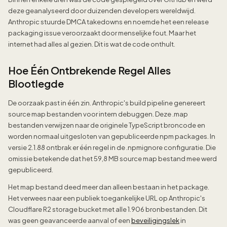
deze geanalyseerd door duizenden developers wereldwijd.
Anthropic stuurde DMCA takedowns en noemde het een release
packaging issue veroorzaakt door menselijke fout. Maar het
internet had alles al gezien. Dit is wat de code onthult.
Hoe Één Ontbrekende Regel Alles
Blootlegde
De oorzaak past in één zin. Anthropic's build pipeline genereert
source map bestanden voor intern debuggen. Deze .map
bestanden verwijzen naar de originele TypeScript broncode en
worden normaal uitgesloten van gepubliceerde npm packages. In
versie 2.1.88 ontbrak er één regel in de .npmignore configuratie. Die
omissie betekende dat het 59,8 MB source map bestand mee werd
gepubliceerd.
Het map bestand deed meer dan alleen bestaan in het package.
Het verwees naar een publiek toegankelijke URL op Anthropic's
Cloudflare R2 storage bucket met alle 1.906 bronbestanden. Dit
was geen geavanceerde aanval of een
beveiligingslek
in