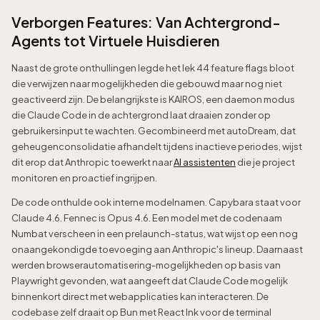
Verborgen Features: Van Achtergrond-
Agents tot Virtuele Huisdieren
Naast de grote onthullingen legde het lek 44 feature flags bloot
die verwijzen naar mogelijkheden die gebouwd maar nog niet
geactiveerd zijn. De belangrijkste is KAIROS, een daemon modus
die Claude Code in de achtergrond laat draaien zonder op
gebruikersinput te wachten. Gecombineerd met autoDream, dat
geheugenconsolidatie afhandelt tijdens inactieve periodes, wijst
dit erop dat Anthropic toewerkt naar
AI assistenten
die je project
monitoren en proactief ingrijpen.
De code onthulde ook interne modelnamen. Capybara staat voor
Claude 4.6. Fennec is Opus 4.6. Een model met de codenaam
Numbat verscheen in een prelaunch-status, wat wijst op een nog
onaangekondigde toevoeging aan Anthropic's lineup. Daarnaast
werden browserautomatisering-mogelijkheden op basis van
Playwright gevonden, wat aangeeft dat Claude Code mogelijk
binnenkort direct met webapplicaties kan interacteren. De
codebase zelf draait op Bun met React Ink voor de terminal