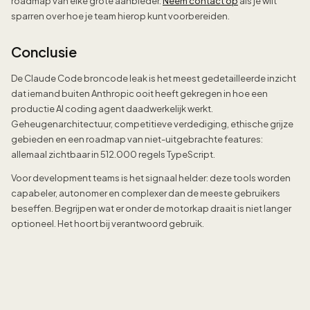
roadmap van elke grote aanbieder.
Neem contact op
als je wilt
sparren over hoe je team hierop kunt voorbereiden.
Conclusie
De Claude Code broncode leak is het meest gedetailleerde inzicht
dat iemand buiten Anthropic ooit heeft gekregen in hoe een
productie AI coding agent daadwerkelijk werkt.
Geheugenarchitectuur, competitieve verdediging, ethische grijze
gebieden en een roadmap van niet-uitgebrachte features:
allemaal zichtbaar in 512.000 regels TypeScript.
Voor development teams is het signaal helder: deze tools worden
capabeler, autonomer en complexer dan de meeste gebruikers
beseffen. Begrijpen wat er onder de motorkap draait is niet langer
optioneel. Het hoort bij verantwoord gebruik.