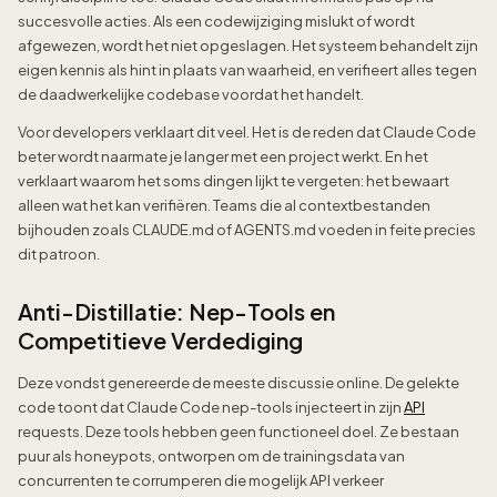
succesvolle acties. Als een codewijziging mislukt of wordt
afgewezen, wordt het niet opgeslagen. Het systeem behandelt zijn
eigen kennis als hint in plaats van waarheid, en verifieert alles tegen
de daadwerkelijke codebase voordat het handelt.
Voor developers verklaart dit veel. Het is de reden dat Claude Code
beter wordt naarmate je langer met een project werkt. En het
verklaart waarom het soms dingen lijkt te vergeten: het bewaart
alleen wat het kan verifiëren. Teams die al contextbestanden
bijhouden zoals CLAUDE.md of AGENTS.md voeden in feite precies
dit patroon.
Anti-Distillatie: Nep-Tools en
Competitieve Verdediging
Deze vondst genereerde de meeste discussie online. De gelekte
code toont dat Claude Code nep-tools injecteert in zijn
API
requests. Deze tools hebben geen functioneel doel. Ze bestaan
puur als honeypots, ontworpen om de trainingsdata van
concurrenten te corrumperen die mogelijk API verkeer