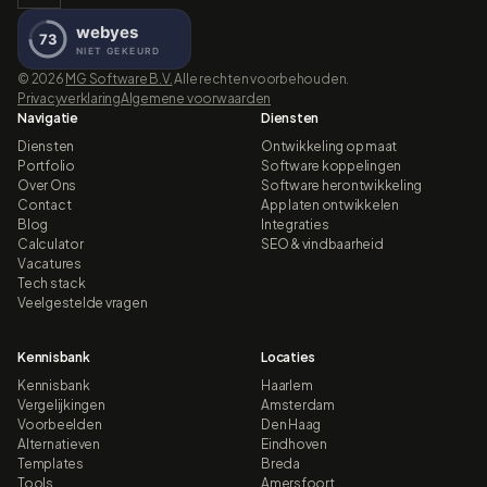
©
2026
MG Software B.V.
Alle rechten voorbehouden.
Privacyverklaring
Algemene voorwaarden
Navigatie
Diensten
Diensten
Ontwikkeling op maat
Portfolio
Software koppelingen
Over Ons
Software herontwikkeling
Contact
App laten ontwikkelen
Blog
Integraties
Calculator
SEO & vindbaarheid
Vacatures
Tech stack
Veelgestelde vragen
Kennisbank
Locaties
Kennisbank
Haarlem
Vergelijkingen
Amsterdam
Voorbeelden
Den Haag
Alternatieven
Eindhoven
Templates
Breda
Tools
Amersfoort