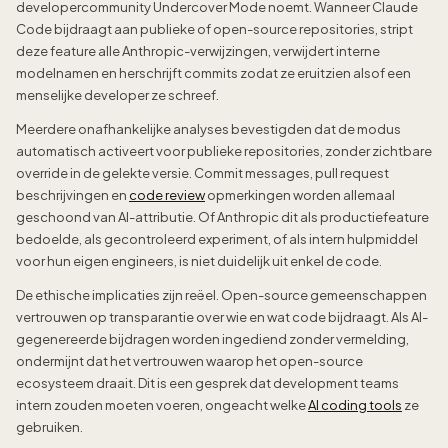
developercommunity Undercover Mode noemt. Wanneer Claude
Code bijdraagt aan publieke of open-source repositories, stript
deze feature alle Anthropic-verwijzingen, verwijdert interne
modelnamen en herschrijft commits zodat ze eruitzien alsof een
menselijke developer ze schreef.
Meerdere onafhankelijke analyses bevestigden dat de modus
automatisch activeert voor publieke repositories, zonder zichtbare
override in de gelekte versie. Commit messages, pull request
beschrijvingen en
code review
opmerkingen worden allemaal
geschoond van AI-attributie. Of Anthropic dit als productiefeature
bedoelde, als gecontroleerd experiment, of als intern hulpmiddel
voor hun eigen engineers, is niet duidelijk uit enkel de code.
De ethische implicaties zijn reëel. Open-source gemeenschappen
vertrouwen op transparantie over wie en wat code bijdraagt. Als AI-
gegenereerde bijdragen worden ingediend zonder vermelding,
ondermijnt dat het vertrouwen waarop het open-source
ecosysteem draait. Dit is een gesprek dat development teams
intern zouden moeten voeren, ongeacht welke
AI coding tools
ze
gebruiken.