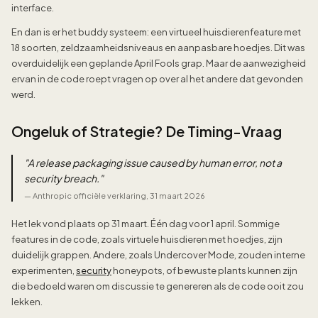
interface.
En dan is er het buddy systeem: een virtueel huisdierenfeature met
18 soorten, zeldzaamheidsniveaus en aanpasbare hoedjes. Dit was
overduidelijk een geplande April Fools grap. Maar de aanwezigheid
ervan in de code roept vragen op over al het andere dat gevonden
werd.
Ongeluk of Strategie? De Timing-Vraag
"
A release packaging issue caused by human error, not a
security breach.
"
—
Anthropic officiële verklaring, 31 maart 2026
Het lek vond plaats op 31 maart. Één dag voor 1 april. Sommige
features in de code, zoals virtuele huisdieren met hoedjes, zijn
duidelijk grappen. Andere, zoals Undercover Mode, zouden interne
experimenten,
security
honeypots, of bewuste plants kunnen zijn
die bedoeld waren om discussie te genereren als de code ooit zou
lekken.