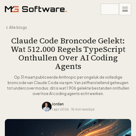
Ga naar inhoud
Alle blogs
Claude Code Broncode Gelekt:
Wat 512.000 Regels TypeScript
Onthullen Over AI Coding
Agents
Op 31 maart publiceerde Anthropic per ongeluk de volledige
broncode van Claude Code via npm. Van zelfherstellend geheugen
tot undercover modus: dit is wat 1.906 gelekte bestanden onthullen
over hoe AI coding agents echt werken.
Jordan
1 apr 2026
·
15 min leestijd