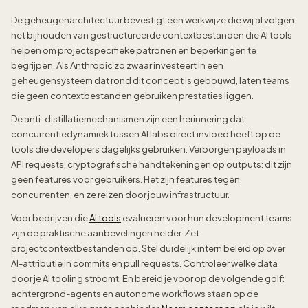
De geheugenarchitectuur bevestigt een werkwijze die wij al volgen:
het bijhouden van gestructureerde contextbestanden die AI tools
helpen om projectspecifieke patronen en beperkingen te
begrijpen. Als Anthropic zo zwaar investeert in een
geheugensysteem dat rond dit concept is gebouwd, laten teams
die geen contextbestanden gebruiken prestaties liggen.
De anti-distillatiemechanismen zijn een herinnering dat
concurrentiedynamiek tussen AI labs direct invloed heeft op de
tools die developers dagelijks gebruiken. Verborgen payloads in
API requests, cryptografische handtekeningen op outputs: dit zijn
geen features voor gebruikers. Het zijn features tegen
concurrenten, en ze reizen door jouw infrastructuur.
Voor bedrijven die
AI tools
evalueren voor hun development teams
zijn de praktische aanbevelingen helder. Zet
projectcontextbestanden op. Stel duidelijk intern beleid op over
AI-attributie in commits en pull requests. Controleer welke data
door je AI tooling stroomt. En bereid je voor op de volgende golf:
achtergrond-agents en autonome workflows staan op de