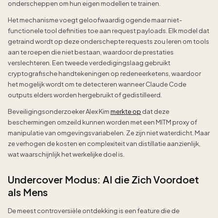
onderscheppen om hun eigen modellen te trainen.
Het mechanisme voegt geloofwaardig ogende maar niet-
functionele tool definities toe aan request payloads. Elk model dat
getraind wordt op deze onderschepte requests zou leren om tools
aan te roepen die niet bestaan, waardoor de prestaties
verslechteren. Een tweede verdedigingslaag gebruikt
cryptografische handtekeningen op redeneerketens, waardoor
het mogelijk wordt om te detecteren wanneer Claude Code
outputs elders worden hergebruikt of gedistilleerd.
Beveiligingsonderzoeker Alex Kim
merkte op
dat deze
beschermingen omzeild kunnen worden met een MITM proxy of
manipulatie van omgevingsvariabelen. Ze zijn niet waterdicht. Maar
ze verhogen de kosten en complexiteit van distillatie aanzienlijk,
wat waarschijnlijk het werkelijke doel is.
Undercover Modus: AI die Zich Voordoet
als Mens
De meest controversiële ontdekking is een feature die de