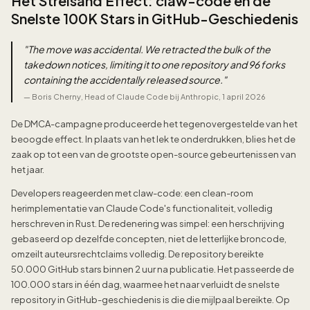
Het Streisand Effect: claw-code en de
Snelste 100K Stars in GitHub-Geschiedenis
"
The move was accidental. We retracted the bulk of the
takedown notices, limiting it to one repository and 96 forks
containing the accidentally released source.
"
—
Boris Cherny, Head of Claude Code bij Anthropic, 1 april 2026
De DMCA-campagne produceerde het tegenovergestelde van het
beoogde effect. In plaats van het lek te onderdrukken, blies het de
zaak op tot een van de grootste open-source gebeurtenissen van
het jaar.
Developers reageerden met claw-code: een clean-room
herimplementatie van Claude Code's functionaliteit, volledig
herschreven in Rust. De redenering was simpel: een herschrijving
gebaseerd op dezelfde concepten, niet de letterlijke broncode,
omzeilt auteursrechtclaims volledig. De repository bereikte
50.000 GitHub stars binnen 2 uur na publicatie. Het passeerde de
100.000 stars in één dag, waarmee het naar verluidt de snelste
repository in GitHub-geschiedenis is die die mijlpaal bereikte. Op