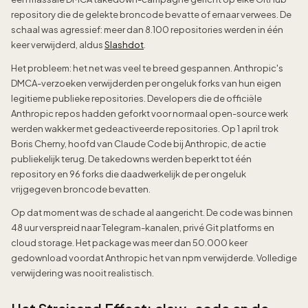
repository die de gelekte broncode bevatte of ernaar verwees. De
schaal was agressief: meer dan 8.100 repositories werden in één
keer verwijderd, aldus
Slashdot
.
Het probleem: het net was veel te breed gespannen. Anthropic's
DMCA-verzoeken verwijderden per ongeluk forks van hun eigen
legitieme publieke repositories. Developers die de officiële
Anthropic repos hadden geforkt voor normaal open-source werk
werden wakker met gedeactiveerde repositories. Op 1 april trok
Boris Cherny, hoofd van Claude Code bij Anthropic, de actie
publiekelijk terug. De takedowns werden beperkt tot één
repository en 96 forks die daadwerkelijk de per ongeluk
vrijgegeven broncode bevatten.
Op dat moment was de schade al aangericht. De code was binnen
48 uur verspreid naar Telegram-kanalen, privé Git platforms en
cloud storage. Het package was meer dan 50.000 keer
gedownload voordat Anthropic het van npm verwijderde. Volledige
verwijdering was nooit realistisch.