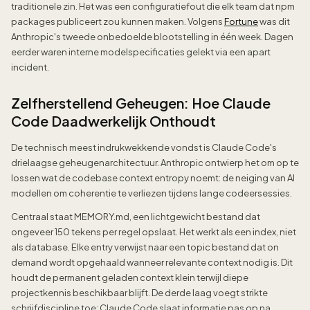
traditionele zin. Het was een configuratiefout die elk team dat npm
packages publiceert zou kunnen maken. Volgens
Fortune
was dit
Anthropic's tweede onbedoelde blootstelling in één week. Dagen
eerder waren interne modelspecificaties gelekt via een apart
incident.
Zelfherstellend Geheugen: Hoe Claude
Code Daadwerkelijk Onthoudt
De technisch meest indrukwekkende vondst is Claude Code's
drielaagse geheugenarchitectuur. Anthropic ontwierp het om op te
lossen wat de codebase context entropy noemt: de neiging van AI
modellen om coherentie te verliezen tijdens lange codeersessies.
Centraal staat MEMORY.md, een lichtgewicht bestand dat
ongeveer 150 tekens per regel opslaat. Het werkt als een index, niet
als database. Elke entry verwijst naar een topic bestand dat on
demand wordt opgehaald wanneer relevante context nodig is. Dit
houdt de permanent geladen context klein terwijl diepe
projectkennis beschikbaar blijft. De derde laag voegt strikte
schrijfdiscipline toe: Claude Code slaat informatie pas op na