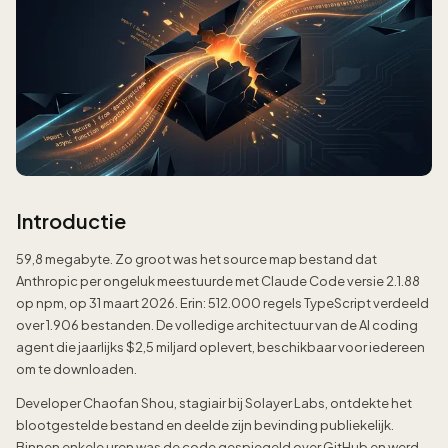
Introductie
59,8 megabyte. Zo groot was het source map bestand dat
Anthropic per ongeluk meestuurde met Claude Code versie 2.1.88
op npm, op 31 maart 2026. Erin: 512.000 regels TypeScript verdeeld
over 1.906 bestanden. De volledige architectuur van de AI coding
agent die jaarlijks $2,5 miljard oplevert, beschikbaar voor iedereen
om te downloaden.
Developer Chaofan Shou, stagiair bij Solayer Labs, ontdekte het
blootgestelde bestand en deelde zijn bevinding publiekelijk.
Binnen enkele uren was de code gespiegeld over GitHub en werd