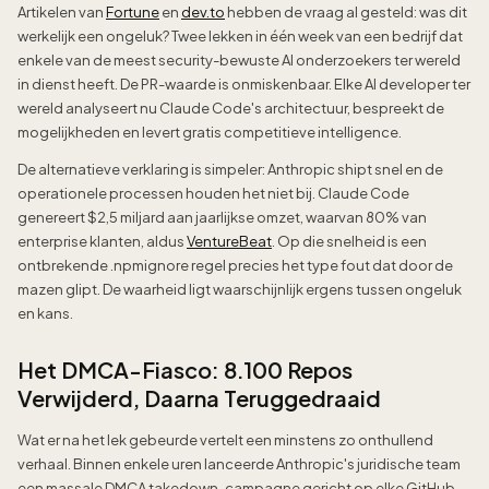
Artikelen van
Fortune
en
dev.to
hebben de vraag al gesteld: was dit
werkelijk een ongeluk? Twee lekken in één week van een bedrijf dat
enkele van de meest security-bewuste AI onderzoekers ter wereld
in dienst heeft. De PR-waarde is onmiskenbaar. Elke AI developer ter
wereld analyseert nu Claude Code's architectuur, bespreekt de
mogelijkheden en levert gratis competitieve intelligence.
De alternatieve verklaring is simpeler: Anthropic shipt snel en de
operationele processen houden het niet bij. Claude Code
genereert $2,5 miljard aan jaarlijkse omzet, waarvan 80% van
enterprise klanten, aldus
VentureBeat
. Op die snelheid is een
ontbrekende .npmignore regel precies het type fout dat door de
mazen glipt. De waarheid ligt waarschijnlijk ergens tussen ongeluk
en kans.
Het DMCA-Fiasco: 8.100 Repos
Verwijderd, Daarna Teruggedraaid
Wat er na het lek gebeurde vertelt een minstens zo onthullend
verhaal. Binnen enkele uren lanceerde Anthropic's juridische team
een massale DMCA takedown-campagne gericht op elke GitHub